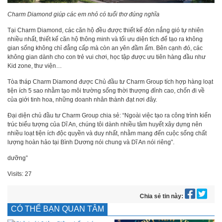
Charm Diamond giúp các em nhỏ có tuổi thơ đúng nghĩa
Tại Charm Diamond, các căn hộ đều được thiết kế đón nắng gió tự nhiên
nhiều nhất, thiết kế căn hộ thông minh và tối ưu diện tích để tạo ra không
gian sống không chỉ đẳng cấp mà còn an yên đầm ấm. Bên cạnh đó, các
không gian dành cho con trẻ vui chơi, học tập được ưu tiên hàng đầu như
Kid zone, thư viện…
Tòa tháp Charm Diamond được Chủ đầu tư Charm Group tích hợp hàng loạt
tiện ích 5 sao nhằm tạo môi trường sống thời thượng đỉnh cao, chốn đi về
của giới tinh hoa, những doanh nhân thành đạt nơi đây.
Đại diện chủ đầu tư Charm Group chia sẻ: “Ngoài việc tạo ra công trình kiến
trúc biểu tượng của Dĩ An, chúng tôi dành nhiều tâm huyết xây dựng nên
nhiều loạt tiện ích độc quyền và duy nhất, nhằm mang đến cuộc sống chất
lượng hoàn hảo tại Bình Dương nói chung và Dĩ An nói riêng”.
dưỡng”
Visits: 27
Chia sẻ tin này:
CÓ THỂ BẠN QUAN TÂM