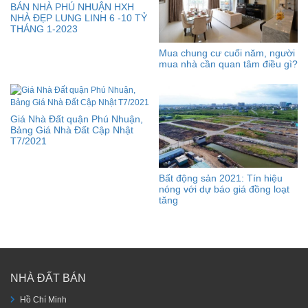
BÁN NHÀ PHÚ NHUẬN HXH
NHÀ ĐẸP LUNG LINH 6 -10 TỶ
THÁNG 1-2023
Mua chung cư cuối năm, người
mua nhà cần quan tâm điều gì?
Giá Nhà Đất quận Phú Nhuận,
Bảng Giá Nhà Đất Cập Nhật
T7/2021
Bất động sản 2021: Tín hiệu
nóng với dự báo giá đồng loạt
tăng
NHÀ ĐẤT BÁN
Hồ Chí Minh