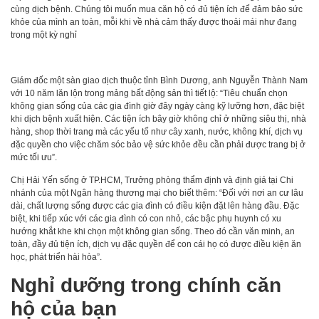
cùng dịch bệnh. Chúng tôi muốn mua căn hộ có đủ tiện ích để đảm bảo sức
khỏe của mình an toàn, mỗi khi về nhà cảm thấy được thoải mái như đang
trong một kỳ nghỉ
Giám đốc một sàn giao dịch thuộc tỉnh Bình Dương, anh Nguyễn Thành Nam
với 10 năm lăn lộn trong mảng bất động sản thì tiết lộ: “Tiêu chuẩn chọn
không gian sống của các gia đình giờ đây ngày càng kỹ lưỡng hơn, đặc biệt
khi dịch bệnh xuất hiện. Các tiện ích bây giờ không chỉ ở những siêu thị, nhà
hàng, shop thời trang mà các yếu tố như cây xanh, nước, không khí, dịch vụ
đặc quyền cho việc chăm sóc bảo vệ sức khỏe đều cần phải được trang bị ở
mức tối ưu”.
Chị Hải Yến sống ở TP.HCM, Trưởng phòng thẩm định và định giá tại Chi
nhánh của một Ngân hàng thương mại cho biết thêm: “Đối với nơi an cư lâu
dài, chất lượng sống được các gia đình có điều kiện đặt lên hàng đầu. Đặc
biệt, khi tiếp xúc với các gia đình có con nhỏ, các bậc phụ huynh có xu
hướng khắt khe khi chọn một không gian sống. Theo đó cần văn minh, an
toàn, đầy đủ tiện ích, dịch vụ đặc quyền để con cái họ có được điều kiện ăn
học, phát triển hài hòa”.
Nghỉ dưỡng trong chính căn
hộ của bạn