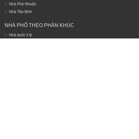
Nhà Phú Nhuận
Nhà Tân Bình
NHÀ PHỐ THEO PHÂN KHÚC
Nhà dưới 3 tỷ
Nhà từ 3 đến 8 tỷ
Nhà trên 10 tỷ
Bán nhà Phú Nhuận- -Tận tâm-
Tăng tốc-Tiền tài!
Email
:pham.khoacntt@gmail.com
Tel: 05820
63101