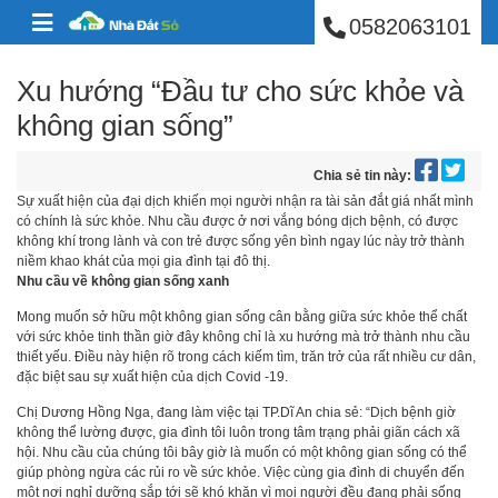
BÁN NHÀ PHÚ NHUẬ
Skip to content
0582063101
Xu hướng “Đầu tư cho sức khỏe và
không gian sống”
Chia sẻ tin này:
Sự xuất hiện của đại dịch khiến mọi người nhận ra tài sản đắt giá nhất mình
có chính là sức khỏe. Nhu cầu được ở nơi vắng bóng dịch bệnh, có được
không khí trong lành và con trẻ được sống yên bình ngay lúc này trở thành
niềm khao khát của mọi gia đình tại đô thị.
Nhu cầu về không gian sống xanh
Mong muốn sở hữu một không gian sống cân bằng giữa sức khỏe thể chất
với sức khỏe tinh thần giờ đây không chỉ là xu hướng mà trở thành nhu cầu
thiết yếu. Điều này hiện rõ trong cách kiếm tìm, trăn trở của rất nhiều cư dân,
đặc biệt sau sự xuất hiện của dịch Covid -19.
Chị Dương Hồng Nga, đang làm việc tại TP.Dĩ An chia sẻ: “Dịch bệnh giờ
không thể lường được, gia đình tôi luôn trong tâm trạng phải giãn cách xã
hội. Nhu cầu của chúng tôi bây giờ là muốn có một không gian sống có thể
giúp phòng ngừa các rủi ro về sức khỏe. Việc cùng gia đình di chuyển đến
một nơi nghỉ dưỡng sắp tới sẽ khó khăn vì mọi người đều đang phải sống