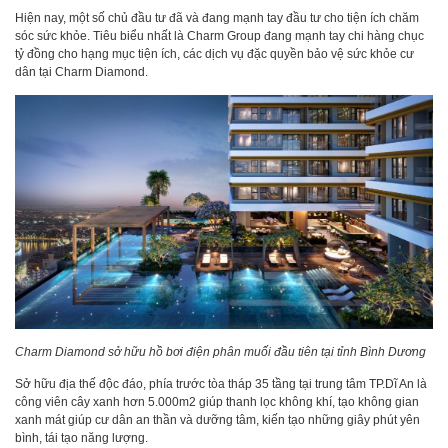
Hiện nay, một số chủ đầu tư đã và đang mạnh tay đầu tư cho tiện ích chăm
sóc sức khỏe. Tiêu biểu nhất là Charm Group đang mạnh tay chi hàng chục
tỷ đồng cho hạng mục tiện ích, các dịch vụ đặc quyền bảo vệ sức khỏe cư
dân tại Charm Diamond.
Charm Diamond sở hữu hồ bơi điện phân muối đầu tiên tại tỉnh Bình Dương
Sở hữu địa thế độc đáo, phía trước tòa tháp 35 tầng tại trung tâm TP.Dĩ An là
công viên cây xanh hơn 5.000m2 giúp thanh lọc không khí, tạo không gian
xanh mát giúp cư dân an thần và dưỡng tâm, kiến tạo những giây phút yên
bình, tái tạo năng lượng.