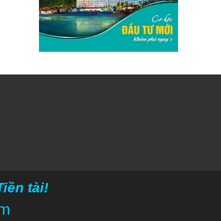
ền tài!
om