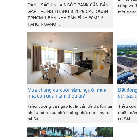
DANH SÁCH NHÀ NGỘP BANK CẦN BÁN
sống và 
GẤP TRONG THÁNG 8-2026 CÁC QUẬN
một trong
TPHCM 1.BÁN NHÀ TÂN BÌNH 80M2 2
TẦNG NGANG...
Mua chung cư cuối năm, người mua
Bất động
nhà cần quan tâm điều gì?
dự báo g
Triều cường và ngập lụt là vấn đề đã tồn tại
Triều cườ
nhiều năm qua chứ không phải mới xảy ra
nhiều năm
tại Sài...
tại Sài...