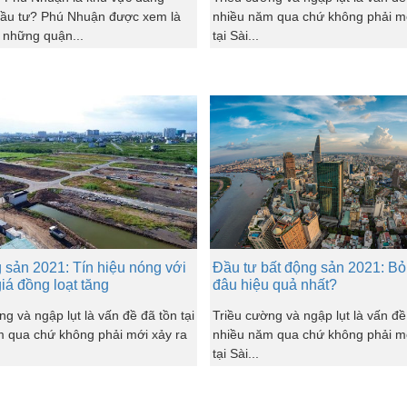
đầu tư? Phú Nhuận được xem là
nhiều năm qua chứ không phải mớ
 những quận...
tại Sài...
 sản 2021: Tín hiệu nóng với
Đầu tư bất động sản 2021: Bỏ 
iá đồng loạt tăng
đâu hiệu quả nhất?
ng và ngập lụt là vấn đề đã tồn tại
Triều cường và ngập lụt là vấn đề 
 qua chứ không phải mới xảy ra
nhiều năm qua chứ không phải mớ
tại Sài...