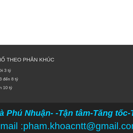
HỐ THEO PHÂN KHÚC
i 3 tỷ
3 đến 8 tỷ
n 10 tỷ
à Phú Nhuận- -Tận tâm-Tăng tốc-Ti
mail :pham.khoacntt@gmail.c