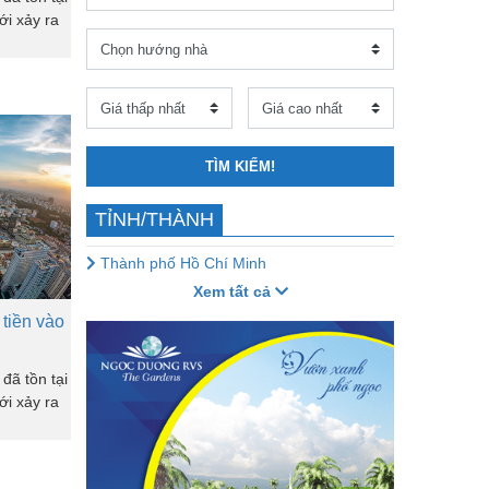
i xảy ra
TÌM KIẾM!
TỈNH/THÀNH
Thành phố Hồ Chí Minh
Xem tất cả
tiền vào
đã tồn tại
i xảy ra