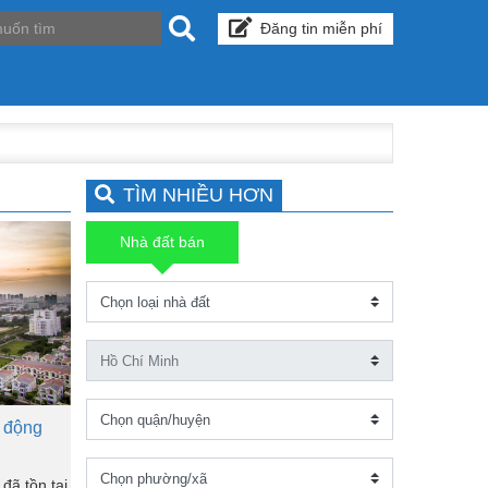
Đăng tin miễn phí
TÌM NHIỀU HƠN
Nhà đất bán
 động
đã tồn tại