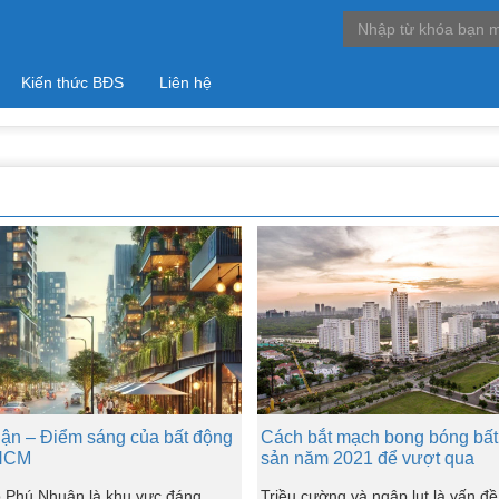
Kiến thức BĐS
Liên hệ
ận – Điểm sáng của bất động
Cách bắt mạch bong bóng bất
.HCM
sản năm 2021 để vượt qua
o Phú Nhuận là khu vực đáng
Triều cường và ngập lụt là vấn đề 