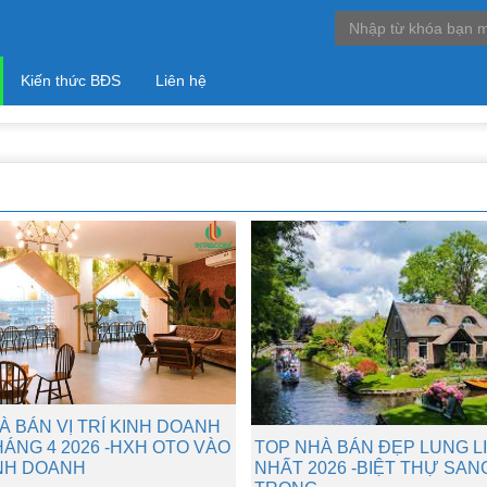
Kiến thức BĐS
Liên hệ
À BÁN VỊ TRÍ KINH DOANH
TOP NHÀ BÁN ĐẸP LUNG L
HÁNG 4 2026 -HXH OTO VÀO
NHẤT 2026 -BIỆT THỰ SAN
NH DOANH