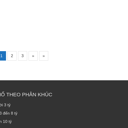
1
2
3
»
»
HỐ THEO PHÂN KHÚC
i 3 tỷ
3 đến 8 tỷ
n 10 tỷ