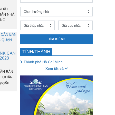
 NHẤT
BÁN NHÀ
ẦNG
TÌM KIẾM!
TỈNH/THÀNH
NK CẦN
2023
Thành phố Hồ Chí Minh
Xem tất cả
ẦN BÁN
C QUẬN
guyễn