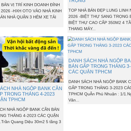
TRỌNG
 BÁN VỊ TRÍ KINH DOANH ĐỈNH
TOP NHÀ BÁN ĐẸP LUNG LINH
 2026 -HXH OTO VÀO NHÀ KINH
2026 -BIỆT THỰ SANG TRỌNG 
ÁN NHÀ QUẬN 3 HẺM XE TẢI
BIỆT THỰ CAO CẤP 350M2 4 T
THANG MÁY...
DANH SÁCH NHÀ NGỘP BA
BÁN GẤP TRONG THÁNG 3-
CÁC QUẬN TPHCM
DANH SÁCH NHÀ NGỘP BANK C
GẤP TRONG THÁNG 3-2023 CÁ
ÁCH NHÀ NGỘP BANK CẦN
P TRONG THÁNG 4-2023
TPHCM QuẬn Phú Nhuận : 1/1.N
UẬN TPHCM
Văn...
CH NHÀ NGỘP BANK CẦN BÁN
NG THÁNG 4-2023 CÁC QUẬN
Trần Quang Diệu 30m2 5 tầng 3