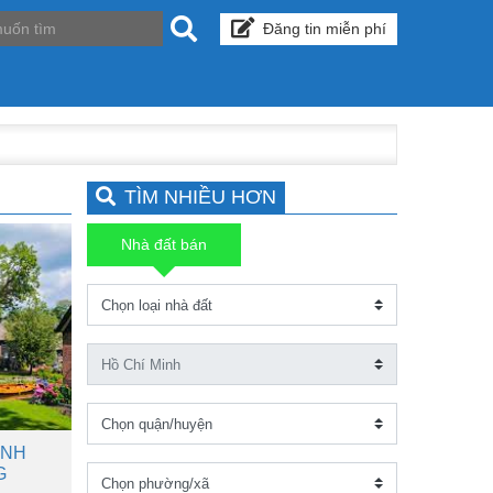
Đăng tin miễn phí
TÌM NHIỀU HƠN
Nhà đất bán
INH
G