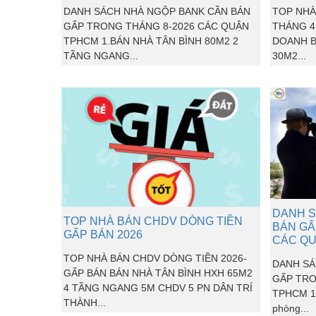
DANH SÁCH NHÀ NGỘP BANK CẦN BÁN
TOP NHÀ
GẤP TRONG THÁNG 8-2026 CÁC QUẬN
THÁNG 4
TPHCM 1.BÁN NHÀ TÂN BÌNH 80M2 2
DOANH B
TẦNG NGANG...
30M2...
DANH S
TOP NHÀ BÁN CHDV DÒNG TIỀN
BÁN GẤ
GẤP BÁN 2026
CÁC Q
TOP NHÀ BÁN CHDV DÒNG TIỀN 2026-
DANH SÁ
GẤP BÁN BÁN NHÀ TÂN BÌNH HXH 65M2
GẤP TRO
4 TẦNG NGANG 5M CHDV 5 PN DÂN TRÍ
TPHCM 1.
THÀNH...
phòng...