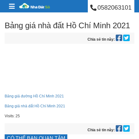
BÁN NHÀ PHÚ NHUẬ
Skip to content
0582063101
Bảng giá nhà đất Hồ Chí Minh 2021
Chia sẻ tin này:
Bảng giá đường Hồ Chí Minh 2021
Bảng giá nhà đất Hồ Chí Minh 2021
Visits: 25
Chia sẻ tin này:
CÓ THỂ BẠN QUAN TÂM