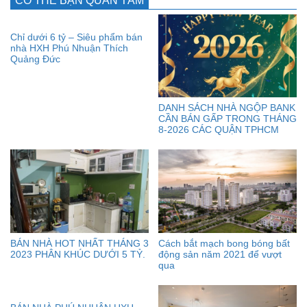
CÓ THỂ BẠN QUAN TÂM
Chỉ dưới 6 tỷ – Siêu phẩm bán
nhà HXH Phú Nhuận Thích
Quảng Đức
DANH SÁCH NHÀ NGỘP BANK
CẦN BÁN GẤP TRONG THÁNG
8-2026 CÁC QUẬN TPHCM
BÁN NHÀ HOT NHẤT THÁNG 3
Cách bắt mạch bong bóng bất
2023 PHÂN KHÚC DƯỚI 5 TỶ.
động sản năm 2021 để vượt
qua