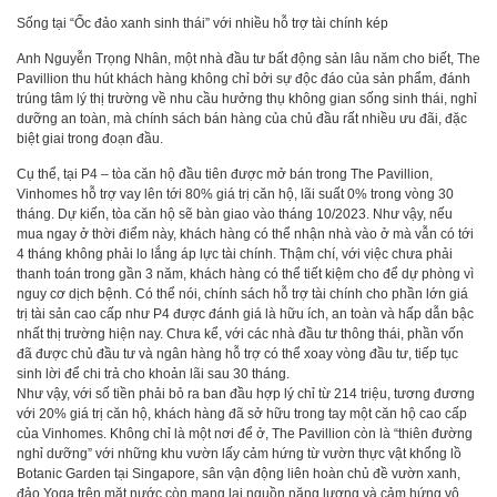
Sống tại “Ốc đảo xanh sinh thái” với nhiều hỗ trợ tài chính kép
Anh Nguyễn Trọng Nhân, một nhà đầu tư bất động sản lâu năm cho biết, The
Pavillion thu hút khách hàng không chỉ bởi sự độc đáo của sản phẩm, đánh
trúng tâm lý thị trường về nhu cầu hưởng thụ không gian sống sinh thái, nghỉ
dưỡng an toàn, mà chính sách bán hàng của chủ đầu rất nhiều ưu đãi, đặc
biệt giai trong đoạn đầu.
Cụ thể, tại P4 – tòa căn hộ đầu tiên được mở bán trong The Pavillion,
Vinhomes hỗ trợ vay lên tới 80% giá trị căn hộ, lãi suất 0% trong vòng 30
tháng. Dự kiến, tòa căn hộ sẽ bàn giao vào tháng 10/2023. Như vậy, nếu
mua ngay ở thời điểm này, khách hàng có thể nhận nhà vào ở mà vẫn có tới
4 tháng không phải lo lắng áp lực tài chính. Thậm chí, với việc chưa phải
thanh toán trong gần 3 năm, khách hàng có thể tiết kiệm cho để dự phòng vì
nguy cơ dịch bệnh. Có thể nói, chính sách hỗ trợ tài chính cho phần lớn giá
trị tài sản cao cấp như P4 được đánh giá là hữu ích, an toàn và hấp dẫn bậc
nhất thị trường hiện nay. Chưa kể, với các nhà đầu tư thông thái, phần vốn
đã được chủ đầu tư và ngân hàng hỗ trợ có thể xoay vòng đầu tư, tiếp tục
sinh lời để chi trả cho khoản lãi sau 30 tháng.
Như vậy, với số tiền phải bỏ ra ban đầu hợp lý chỉ từ 214 triệu, tương đương
với 20% giá trị căn hộ, khách hàng đã sở hữu trong tay một căn hộ cao cấp
của Vinhomes. Không chỉ là một nơi để ở, The Pavillion còn là “thiên đường
nghỉ dưỡng” với những khu vườn lấy cảm hứng từ vườn thực vật khổng lồ
Botanic Garden tại Singapore, sân vận động liên hoàn chủ đề vườn xanh,
đảo Yoga trên mặt nước còn mang lại nguồn năng lượng và cảm hứng vô