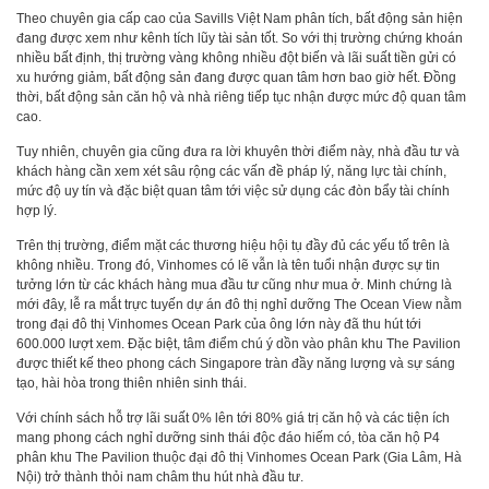
Theo chuyên gia cấp cao của Savills Việt Nam phân tích, bất động sản hiện
đang được xem như kênh tích lũy tài sản tốt. So với thị trường chứng khoán
nhiều bất định, thị trường vàng không nhiều đột biến và lãi suất tiền gửi có
xu hướng giảm, bất động sản đang được quan tâm hơn bao giờ hết. Đồng
thời, bất động sản căn hộ và nhà riêng tiếp tục nhận được mức độ quan tâm
cao.
Tuy nhiên, chuyên gia cũng đưa ra lời khuyên thời điểm này, nhà đầu tư và
khách hàng cần xem xét sâu rộng các vấn đề pháp lý, năng lực tài chính,
mức độ uy tín và đặc biệt quan tâm tới việc sử dụng các đòn bẩy tài chính
hợp lý.
Trên thị trường, điểm mặt các thương hiệu hội tụ đầy đủ các yếu tố trên là
không nhiều. Trong đó, Vinhomes có lẽ vẫn là tên tuổi nhận được sự tin
tưởng lớn từ các khách hàng mua đầu tư cũng như mua ở. Minh chứng là
mới đây, lễ ra mắt trực tuyến dự án đô thị nghỉ dưỡng The Ocean View nằm
trong đại đô thị Vinhomes Ocean Park của ông lớn này đã thu hút tới
600.000 lượt xem. Đặc biệt, tâm điểm chú ý dồn vào phân khu The Pavilion
được thiết kế theo phong cách Singapore tràn đầy năng lượng và sự sáng
tạo, hài hòa trong thiên nhiên sinh thái.
Với chính sách hỗ trợ lãi suất 0% lên tới 80% giá trị căn hộ và các tiện ích
mang phong cách nghỉ dưỡng sinh thái độc đáo hiếm có, tòa căn hộ P4
phân khu The Pavilion thuộc đại đô thị Vinhomes Ocean Park (Gia Lâm, Hà
Nội) trở thành thỏi nam châm thu hút nhà đầu tư.