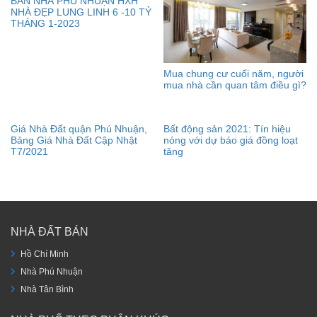
BÁN NHÀ PHÚ NHUẬN HXH
NHÀ ĐẸP LUNG LINH 6 -10 TỶ
THÁNG 1-2023
Mua chung cư cuối năm, người
mua nhà cần quan tâm điều gì?
Giá Nhà Đất quận Phú Nhuận,
Bảng Giá Nhà Đất Cập Nhật
T7/2021
Bất động sản 2021: Tín hiệu
nóng với dự báo giá đồng loạt
tăng
NHÀ ĐẤT BÁN