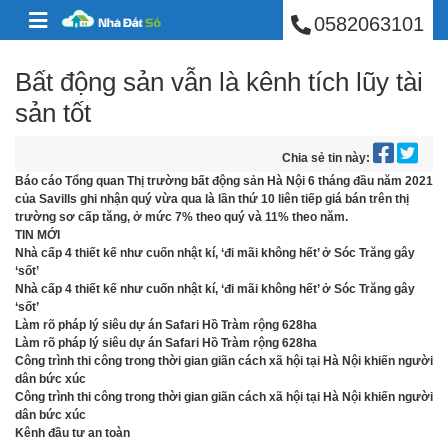
BÁN NHÀ PHÚ NHUẬ
Skip to content
0582063101
Bất động sản vẫn là kênh tích lũy tài
sản tốt
Chia sẻ tin này:
Báo cáo Tổng quan Thị trường bất động sản Hà Nội 6 tháng đầu năm 2021
của Savills ghi nhận quý vừa qua là lần thứ 10 liên tiếp giá bán trên thị
trường sơ cấp tăng, ở mức 7% theo quý và 11% theo năm.
TIN MỚI
Nhà cấp 4 thiết kế như cuốn nhật kí, ‘đi mãi không hết’ ở Sóc Trăng gây
‘sốt’
Nhà cấp 4 thiết kế như cuốn nhật kí, ‘đi mãi không hết’ ở Sóc Trăng gây
‘sốt’
Làm rõ pháp lý siêu dự án Safari Hồ Tràm rộng 628ha
Làm rõ pháp lý siêu dự án Safari Hồ Tràm rộng 628ha
Công trình thi công trong thời gian giãn cách xã hội tại Hà Nội khiến người
dân bức xúc
Công trình thi công trong thời gian giãn cách xã hội tại Hà Nội khiến người
dân bức xúc
Kênh đầu tư an toàn