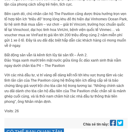
tận của phong cách sống trẻ hiện, tích cực.
Bên cạnh đó, chủ nhân căn hộ The Pavilion cũng được thừa hưởng trọn vẹn
tổ hợp tiện ích “triệu đô” trong lòng khu đô thị hiện đại Vinhomes Ocean Park,
từ hệ sinh thái mua sắm – vui chơi – giải trí Vincom, trường học chuẩn quốc
tế tại Vinschool, đại học tinh hoa VinUni, bệnh viện quốc tế Vinmec… và
voucher mua xe VinFast trị giá lên tới 200 triệu đồng cùng 2 năm miễn phí
gửi 1 xe ô tô. Đây là ưu đãi đặc biệt hấp dẫn các khách hàng có mong muốn
về ở ngay.
Bất động sản vẫn là kênh tích lũy tài sản tốt – Ảnh 2.
Đảo Yoga xanh mướt trên mặt nước giữa lòng ốc đảo xanh sinh thái nằm
ngay dưới chân tòa P4 – The Pavilion
Với các nhà đầu tư, vị trí vàng dễ dàng kết nối tới khu vực trung tâm và các
tỉnh lân cận của The Pavilion cùng hệ thống tiện ích đẳng cấp sẽ là bảo
chứng tăng giá vượt trội cho tòa căn hộ trong tương lai. “Những chính sách
ưu đãi dành cho tòa căn hộ đầu tiên của The Pavilion chắc chắn sẽ là mảnh
ghép cuối cùng, và là thỏi nam châm hút các nhà đầu tư thông thái tiên
phong”, ông Nhân nhận định.
Visits: 26
Chia sẻ tin này: