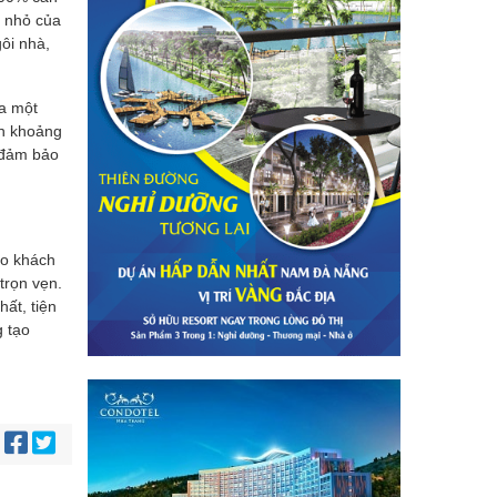
c nhỏ của
ôi nhà,
ra một
ắn khoảng
 đảm bảo
ho khách
trọn vẹn.
ất, tiện
g tạo
: