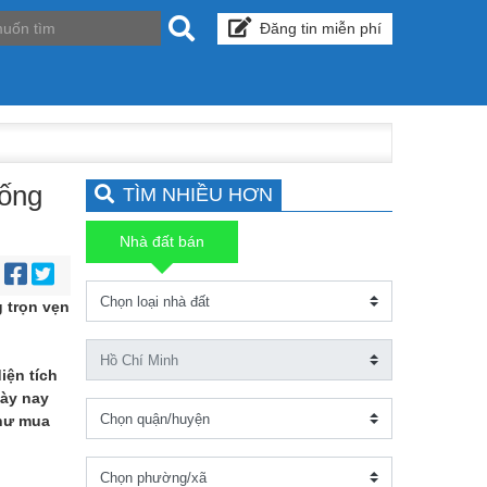
Đăng tin miễn phí
sống
TÌM NHIỀU HƠN
Nhà đất bán
:
 trọn vẹn
iện tích
gày nay
như mua