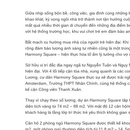
Giữa nhịp sống bộn bề, công việc, gia đình cùng những l
khao khát, kỳ vọng ngôi nhà trở thành nơi tận hưởng cuộ
mất quá nhiều thời gian di chuyển đến những địa điểm bê
với hệ thống trường học, khu vui chơi trẻ em đảm bảo an 
Bắt mạch xu hướng mua nhà của người trẻ hiện đại: Khi
rộng đảm bảo lượng ánh sáng tự nhiên cũng là một tron
Harmony Square – hiện thực hóa tổ ấm lý tưởng cho vợ 
Sở hữu vị trí đắc địa ngay ngã tư Nguyễn Tuân và Ngụ
hiện đại. Với 4 lối tiếp cận tòa nhà, xung quanh là cá
Lương, cư dân Harmony Square thực sự sẽ được trải ngh
Amsterdam, Trường THPT Nhân Chính, cùng hệ thống các
kế cận Công viên Thanh Xuân.
Thay vì chạy theo số lượng, dự án Harmony Square tập 
diện tích vàng từ 74 m2 – 88 m2. Với mật độ 12 căn hộ/m
khách hàng là tầng lớp trí thức trẻ yêu thích không gi
Căn hộ 2 phòng ngủ Harmony Square được thiết kế khoa 
m2, một phòng ngủ thường diện tích từ 11.8 m2 – 14. 5m