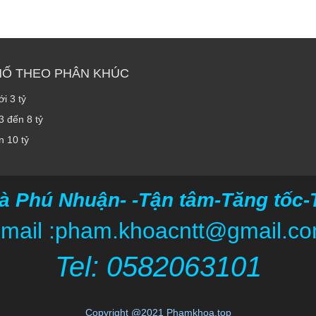
HỐ THEO PHÂN KHÚC
i 3 tỷ
3 đến 8 tỷ
n 10 tỷ
à Phú Nhuận- -Tận tâm-Tăng tốc-Ti
mail :pham.khoacntt@gmail.c
Tel: 05820
63101
Copyright @2021 Phamkhoa.top