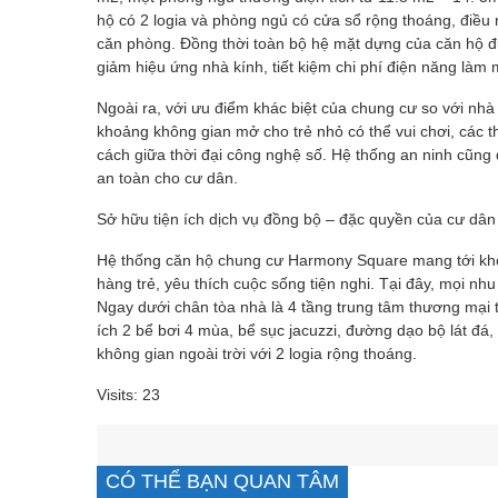
hộ có 2 logia và phòng ngủ có cửa sổ rộng thoáng, điều 
căn phòng. Đồng thời toàn bộ hệ mặt dựng của căn hộ đư
giảm hiệu ứng nhà kính, tiết kiệm chi phí điện năng làm 
Ngoài ra, với ưu điểm khác biệt của chung cư so với nhà 
khoảng không gian mở cho trẻ nhỏ có thể vui chơi, các th
cách giữa thời đại công nghệ số. Hệ thống an ninh cũng
an toàn cho cư dân.
Sở hữu tiện ích dịch vụ đồng bộ – đặc quyền của cư d
Hệ thống căn hộ chung cư Harmony Square mang tới khô
hàng trẻ, yêu thích cuộc sống tiện nghi. Tại đây, mọi nhu 
Ngay dưới chân tòa nhà là 4 tầng trung tâm thương mại 
ích 2 bể bơi 4 mùa, bể sục jacuzzi, đường dạo bộ lát đá,
không gian ngoài trời với 2 logia rộng thoáng.
Visits: 23
CÓ THỂ BẠN QUAN TÂM