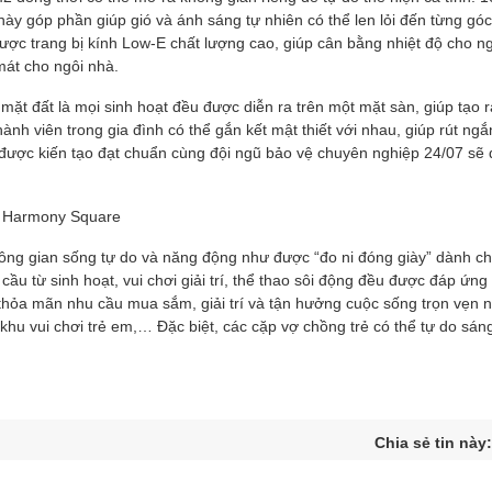
này góp phần giúp gió và ánh sáng tự nhiên có thể len lỏi đến từng gó
ợc trang bị kính Low-E chất lượng cao, giúp cân bằng nhiệt độ cho ng
mát cho ngôi nhà.
mặt đất là mọi sinh hoạt đều được diễn ra trên một mặt sàn, giúp tạo 
ành viên trong gia đình có thể gắn kết mật thiết với nhau, giúp rút ng
 được kiến tạo đạt chuẩn cùng đội ngũ bảo vệ chuyên nghiệp 24/07 sẽ
ân Harmony Square
ng gian sống tự do và năng động như được “đo ni đóng giày” dành c
cầu từ sinh hoạt, vui chơi giải trí, thể thao sôi động đều được đáp ứng 
thỏa mãn nhu cầu mua sắm, giải trí và tận hưởng cuộc sống trọn vẹn nh
 khu vui chơi trẻ em,… Đặc biệt, các cặp vợ chồng trẻ có thể tự do sán
Chia sẻ tin này