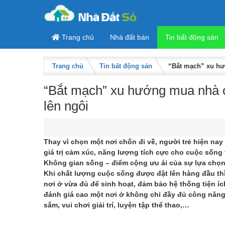
Skip to content
Trang chủ
Nhà đất bán
Tin bất động sản
Trang chủ
Tin bất động sản
“Bắt mạch” xu hướ
“Bắt mạch” xu hướng mua nhà củ
lên ngôi
Thay vì chọn một nơi chốn đi về, người trẻ hiện na
giá trị cảm xúc, năng lượng tích cực cho cuộc sống t
Không gian sống – điểm cộng ưu ái của sự lựa chọ
Khi chất lượng cuộc sống được đặt lên hàng đầu thì
nơi ở vừa đủ để sinh hoạt, đảm bảo hệ thống tiện 
đánh giá cao một nơi ở không chỉ đầy đủ công năng
sắm, vui chơi giải trí, luyện tập thể thao,…