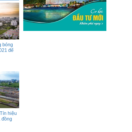
g bóng
021 để
Tín hiệu
á đồng