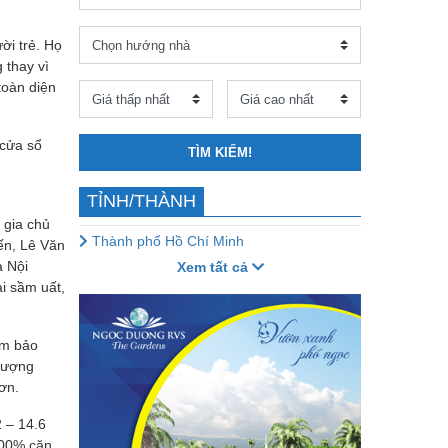
ời trẻ. Họ
 thay vì
toàn diện
 cửa sổ
TÌM KIẾM!
TỈNH/THÀNH
 gia chủ
Thành phố Hồ Chí Minh
ến, Lê Văn
à Nội
Xem tất cả
i sầm uất,
ảm bảo
 tượng
ơn.
 – 14.6
100% căn