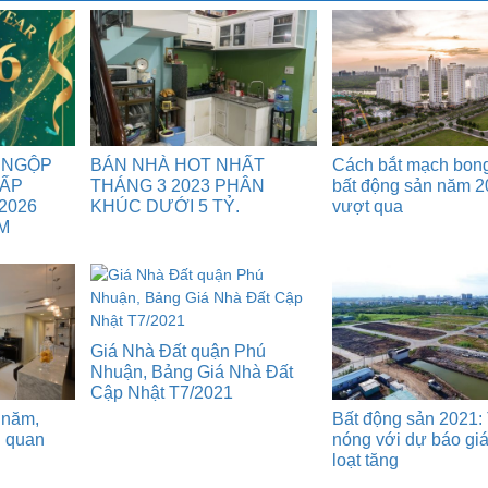
 NGỘP
BÁN NHÀ HOT NHẤT
Cách bắt mạch bon
GẤP
THÁNG 3 2023 PHÂN
bất động sản năm 2
2026
KHÚC DƯỚI 5 TỶ.
vượt qua
M
Giá Nhà Đất quận Phú
Nhuận, Bảng Giá Nhà Đất
Cập Nhật T7/2021
 năm,
Bất động sản 2021: 
n quan
nóng với dự báo gi
loạt tăng