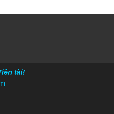
ền tài!
om