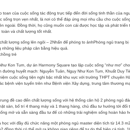
o toan của cuộc sống tác động trực tiếp đến đời sống tinh thần của ngư
c sống trọn vẹn nhất, là nơi có thể đáp ứng mọi nhu cầu cho cuộc sống
n ngoài. Đồng thời, họ cũng muốn con cái được học tập và phát triển 
toàn và chất lượng tốt nhất.
 chất lượng sống lên ngôi – 2Nhấn để phóng to ảnhPhòng ngủ trang bị
g những liệu pháp cân bằng hiệu quả.
chồng trẻ
y Như Kon Tum, dự án Harmony Square tạo lập cuộc sống “như mơ” cho
c con đường huyết mạch: Nguyễn Tuân, Ngụy Như Kon Tum, Khuất Duy Ti
iệm cuộc sống tiện nghi bậc nhất khu vực với trường THPT chuyên H
 bệnh viện tuyến trên như Bệnh viện Xây dựng, trung tâm thương mạ
trung đề cao đến chất lượng sống với hệ thống căn hộ 2 phòng ngủ đ
ặt sàn, bố trí 4 thang máy và 1 thang hàng, chủ đầu tư hướng tới đối
an sống mở và sẵn sàng đầu tư để có những trải nghiệm sống hoàn hảo h
học với đầy đủ chức năng một phòng ngủ master diện tích từ 14.3 m2
2 đồng thời có thể mở ra không gian riêng để tự do thể hiện cá tính. 