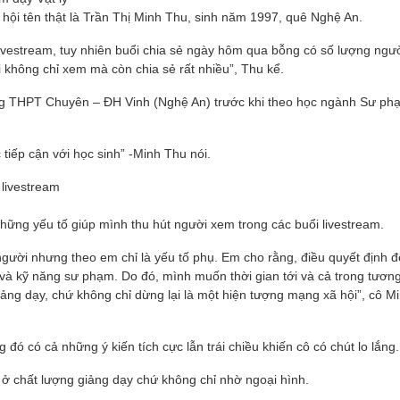
hội tên thật là Trần Thị Minh Thu, sinh năm 1997, quê Nghệ An.
 livestream, tuy nhiên buổi chia sẻ ngày hôm qua bỗng có số lượng ngư
i không chỉ xem mà còn chia sẻ rất nhiều”, Thu kể.
ường THPT Chuyên – ĐH Vinh (Nghệ An) trước khi theo học ngành Sư phạ
 tiếp cận với học sinh” -Minh Thu nói.
 livestream
hững yếu tố giúp mình thu hút người xem trong các buổi livestream.
 người nhưng theo em chỉ là yếu tố phụ. Em cho rằng, điều quyết định đ
và kỹ năng sư phạm. Do đó, mình muốn thời gian tới và cả trong tương 
iảng dạy, chứ không chỉ dừng lại là một hiện tượng mạng xã hội”, cô M
g đó có cả những ý kiến tích cực lẫn trái chiều khiến cô có chút lo lắng.
m ở chất lượng giảng dạy chứ không chỉ nhờ ngoại hình.