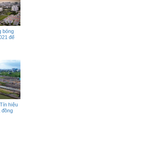
g bóng
021 để
Tín hiệu
á đồng