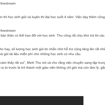
 livestream
n thi học sinh giỏi và luyện thi đại học suốt 4 năm. Việc dạy thêm cũng
 livestream
bản thân có thể trao đổi với học sinh. Thu cũng rất chịu khó trả lời các
 cho hay, số lượng học sinh gửi tin nhắn nhờ hỗ trợ cũng tăng lên rất nh
và gửi tài liệu miễn phí cho những học sinh có nhu cầu.
ảm thấy rất vui”, Minh Thu nói và cho rằng việc chuyển sang tập trun
ra từ trước là trở thành một giáo viên không chỉ giỏi mà còn tâm lý, gần