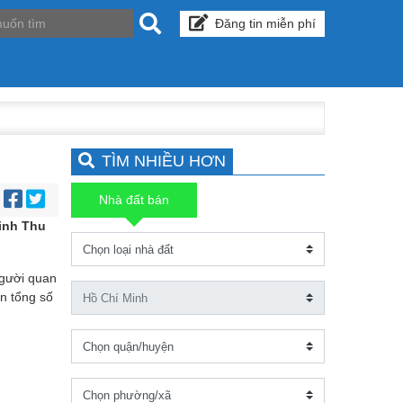
Đăng tin miễn phí
TÌM NHIỀU HƠN
Nhà đất bán
:
Minh Thu
người quan
n tổng số