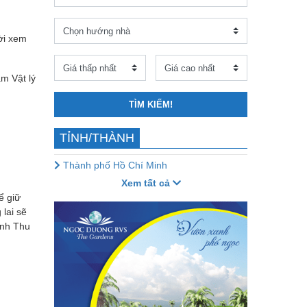
ời xem
m Vật lý
TÌM KIẾM!
TỈNH/THÀNH
Thành phố Hồ Chí Minh
Xem tất cả
ể giữ
lai sẽ
inh Thu