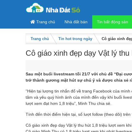
Skip to content
Trang chủ
Nhà đất bán
Tin bất động sản
Trang chủ
Tin hot trong ngày
Cô giáo xinh đẹp
Cô giáo xinh đẹp dạy Vật lý thu 
Sau một buổi livestream tối 21/7 với chủ đề “Đại cươ
trở thành gương mặt hút sự chú ý và được chia sẻ r
“Hiện tại lượng tin nhắn đổ về trang Facebook của mình
tâm và yêu quý hình ảnh của mình đến vậy khi buổi live
lượt xem đạt hơn 1,8 triệu”, Minh Thu chia sẻ.
Tính đến thời điểm hiện tại, số lượt follow (theo dõi) t
Cô giáo xinh đẹp dạy Vật lý thu hút 1,8 triệu lượt xem khi
Cô giáo Minh Thu có 1,8 triệu lượt xem khi phát livestrea