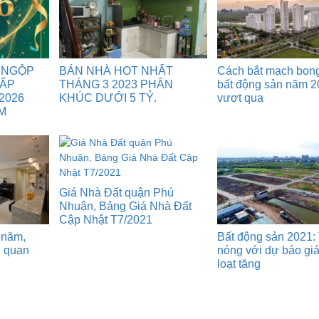
 NGỘP
BÁN NHÀ HOT NHẤT
Cách bắt mạch bon
GẤP
THÁNG 3 2023 PHÂN
bất động sản năm 2
2026
KHÚC DƯỚI 5 TỶ.
vượt qua
M
Giá Nhà Đất quận Phú
Nhuận, Bảng Giá Nhà Đất
Cập Nhật T7/2021
 năm,
Bất động sản 2021: 
n quan
nóng với dự báo gi
loạt tăng