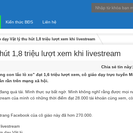
Kiến thức BĐS
Liên hệ
 dạy Vật lý thu hút 1,8 triệu lượt xem khi livestream
hút 1,8 triệu lượt xem khi livestream
Chia sẻ tin này
ng con lắc lò xo” đạt 1,6 triệu lượt xem, cô giáo dạy trực tuyến 
ần rần trên mạng xã hội.
 đang quá tải. Mình thực sự bất ngờ. Mình không nghĩ rằng được mọi 
stream của mình có những thời điểm đạt 28.000 tài khoản cùng xem, cò
rên trang Facebook của cô giáo này đã hơn 270.000.
 livestream
m dạy Vật lý