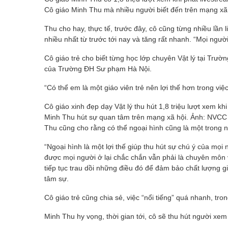
Cô giáo Minh Thu mà nhiều người biết đến trên mạng xã 
Thu cho hay, thực tế, trước đây, cô cũng từng nhiều lần
nhiều nhất từ trước tới nay và tăng rất nhanh. “Mọi ngườ
Cô giáo trẻ cho biết từng học lớp chuyên Vật lý tại Tr
của Trường ĐH Sư phạm Hà Nội.
“Có thể em là một giáo viên trẻ nên lợi thế hơn trong việc
Cô giáo xinh đẹp dạy Vật lý thu hút 1,8 triệu lượt xem khi
Minh Thu hút sự quan tâm trên mạng xã hội. Ảnh: NVCC
Thu cũng cho rằng có thể ngoại hình cũng là một trong n
“Ngoại hình là một lợi thế giúp thu hút sự chú ý của mọi
được mọi người ở lại chắc chắn vẫn phải là chuyên môn 
tiếp tục trau dồi những điều đó để đảm bảo chất lượng g
tâm sự.
Cô giáo trẻ cũng chia sẻ, việc “nổi tiếng” quá nhanh, tron
Minh Thu hy vọng, thời gian tới, cô sẽ thu hút người xe