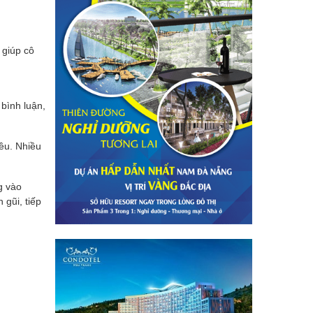
 giúp cô
 bình luận,
iều. Nhiều
g vào
 gũi, tiếp