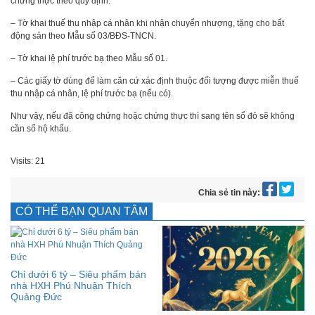
chứng thực theo quy định.
– Tờ khai thuế thu nhập cá nhân khi nhận chuyển nhượng, tặng cho bất
động sản theo Mẫu số 03/BĐS-TNCN.
– Tờ khai lệ phí trước bạ theo Mẫu số 01.
– Các giấy tờ dùng để làm căn cứ xác định thuộc đối tượng được miễn thuế
thu nhập cá nhân, lệ phí trước bạ (nếu có).
Như vậy, nếu đã công chứng hoặc chứng thực thì sang tên sổ đỏ sẽ không
cần sổ hộ khẩu.
Visits: 21
Chia sẻ tin này:
CÓ THỂ BẠN QUAN TÂM
Chỉ dưới 6 tỷ – Siêu phẩm bán
nhà HXH Phú Nhuận Thích
Quảng Đức