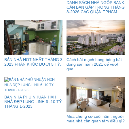
DANH SÁCH NHÀ NGỘP BANK
CẦN BÁN GẤP TRONG THÁNG
8-2026 CÁC QUẬN TPHCM
BÁN NHÀ HOT NHẤT THÁNG 3
Cách bắt mạch bong bóng bất
2023 PHÂN KHÚC DƯỚI 5 TỶ.
động sản năm 2021 để vượt
qua
BÁN NHÀ PHÚ NHUẬN HXH
NHÀ ĐẸP LUNG LINH 6 -10 TỶ
THÁNG 1-2023
Mua chung cư cuối năm, người
mua nhà cần quan tâm điều gì?