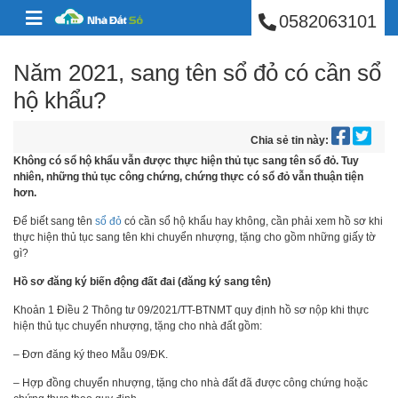
BÁN NHÀ PHÚ NHUẬ
Skip to content
0582063101
Năm 2021, sang tên sổ đỏ có cần sổ
hộ khẩu?
Chia sẻ tin này:
Không có sổ hộ khẩu vẫn được thực hiện thủ tục sang tên sổ đỏ. Tuy
nhiên, những thủ tục công chứng, chứng thực có sổ đỏ vẫn thuận tiện
hơn.
Để biết sang tên
sổ đỏ
có cần sổ hộ khẩu hay không, cần phải xem hồ sơ khi
thực hiện thủ tục sang tên khi chuyển nhượng, tặng cho gồm những giấy tờ
gì?
Hồ sơ đăng ký biến động đất đai (đăng ký sang tên)
Khoản 1 Điều 2 Thông tư 09/2021/TT-BTNMT quy định hồ sơ nộp khi thực
hiện thủ tục chuyển nhượng, tặng cho nhà đất gồm:
– Đơn đăng ký theo Mẫu 09/ĐK.
– Hợp đồng chuyển nhượng, tặng cho nhà đất đã được công chứng hoặc