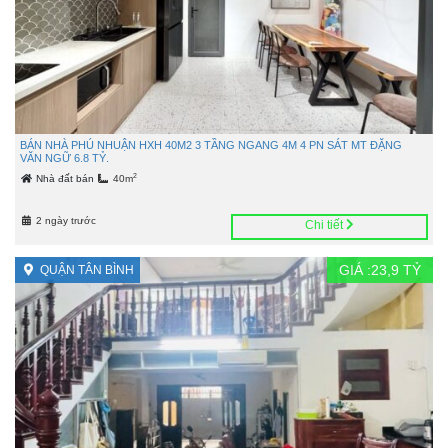
BÁN NHÀ PHÚ NHUẬN HXH 40M2 3 TẦNG NGANG 4M 4 PN SÁT MT ĐẶNG
VĂN NGỮ 6.8 TỶ.
2
Nhà đất bán
40m
2 ngày trước
Chi tiết
GIÁ :
23,9
TỶ
QUẬN TÂN BÌNH