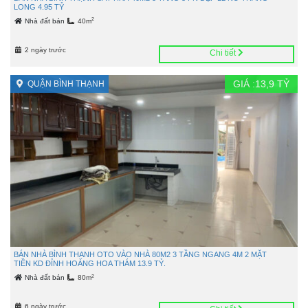
LONG 4.95 TỶ
2
Nhà đất bán
40m
2 ngày trước
Chi tiết
GIÁ :
13,9
TỶ
QUẬN BÌNH THẠNH
BÁN NHÀ BÌNH THẠNH OTO VÀO NHÀ 80M2 3 TẦNG NGANG 4M 2 MẶT
TIỀN KD ĐỈNH HOÀNG HOA THÁM 13.9 TỶ.
2
Nhà đất bán
80m
6 ngày trước