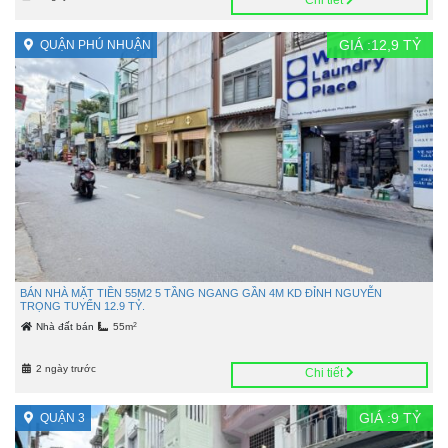
GIÁ :
12,9
TỶ
QUẬN PHÚ NHUẬN
BÁN NHÀ MẶT TIỀN 55M2 5 TẦNG NGANG GẦN 4M KD ĐỈNH NGUYỄN
TRỌNG TUYỂN 12.9 TỶ.
2
Nhà đất bán
55m
2 ngày trước
Chi tiết
GIÁ :
9
TỶ
QUẬN 3