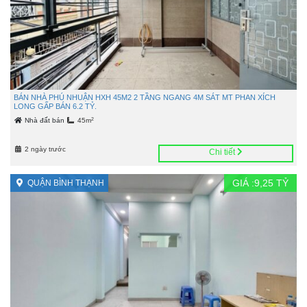
BÁN NHÀ PHÚ NHUẬN HXH 45M2 2 TẦNG NGANG 4M SÁT MT PHAN XÍCH
LONG GẤP BÁN 6.2 TỶ.
2
Nhà đất bán
45m
2 ngày trước
Chi tiết
GIÁ :
9,25
TỶ
QUẬN BÌNH THẠNH