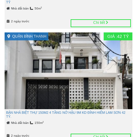
TỶ
2
Nhà đất bán
50m
2 ngày trước
Chi tiết
GIÁ :
42
TỶ
QUẬN BÌNH THẠNH
BÁN NHÀ BIỆT THỰ 150M2 4 TẦNG NỞ HẬU 9M KD ĐỈNH HIẾM LAM SƠN 42
TỶ.
2
Nhà đất bán
150m
2 ngày trước
Chi tiết