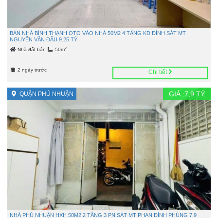
BÁN NHÀ BÌNH THẠNH OTO VÀO NHÀ 50M2 4 TẦNG KD ĐỈNH SÁT MT
NGUYỄN VĂN ĐẬU 9.25 TỶ.
2
Nhà đất bán
50m
2 ngày trước
Chi tiết
GIÁ :
7,9
TỶ
QUẬN PHÚ NHUẬN
NHÀ PHÚ NHUẬN HXH 50M2 2 TẦNG 3 PN SÁT MT PHAN ĐÌNH PHÙNG 7.9