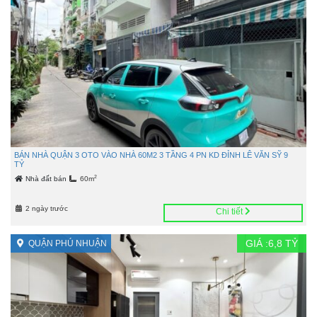
BÁN NHÀ QUẬN 3 OTO VÀO NHÀ 60M2 3 TẦNG 4 PN KD ĐỈNH LÊ VĂN SỸ 9
TỶ
2
Nhà đất bán
60m
2 ngày trước
Chi tiết
GIÁ :
6,8
TỶ
QUẬN PHÚ NHUẬN