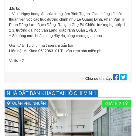
.Mô tả:
+ Vị trí: Ngay trung tâm của trung tâm Bình Thạnh. Giao thông kết nối
thuận tiện vớc các trục đường chính như Lê Quang Định, Phan Văn Trị,
Phan Đăng Lưu, Bạch Đẳng. Rất gần Chợ Bà Chiểu, trường học cấp 1
2 3, trường đại học Văn Lang, giáp ranh Quận 1 và 3.
+ Sổ hồng mới, hoàn công đầy đủ, công chứng giao nhà.
Giá 4.7 tỷ. TL chủ nhà thiện chí gấp bán.
Liên hệ: Mr Khoa 0582063101 Tư vấn xem nhà miễn phí
Visits: 42
Chia sẻ tin này:
NHÀ ĐẤT BÁN KHÁC TẠI HỒ CHÍ MINH
GIÁ :
6,2
TỶ
QUẬN PHÚ NHUẬN