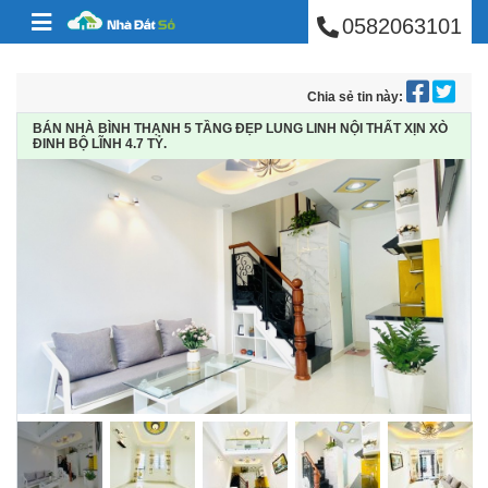
BÁN NHÀ PHÚ NHUẬ
Skip to content
0582063101
Chia sẻ tin này:
BÁN NHÀ BÌNH THẠNH 5 TẦNG ĐẸP LUNG LINH NỘI THẤT XỊN XÒ
ĐINH BỘ LĨNH 4.7 TỶ.