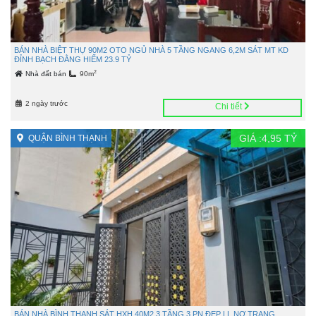
BÁN NHÀ BIỆT THỰ 90M2 OTO NGỦ NHÀ 5 TẦNG NGANG 6,2M SÁT MT KD
ĐỈNH BẠCH ĐẰNG HIẾM 23.9 TỶ
2
Nhà đất bán
90m
2 ngày trước
Chi tiết
GIÁ :
4,95
TỶ
QUẬN BÌNH THẠNH
BÁN NHÀ BÌNH THẠNH SÁT HXH 40M2 3 TẦNG 3 PN ĐẸP LL NƠ TRANG