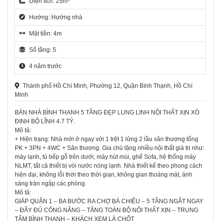
Diện tích: 25m
Hướng: Hướng nhà
Mặt tiền: 4m
Số tầng: 5
4 năm trước
Thành phố Hồ Chí Minh, Phường 12, Quận Bình Thạnh, Hồ Chí
Minh
BÁN NHÀ BÌNH THẠNH 5 TẦNG ĐẸP LUNG LINH NỘI THẤT XỊN XÒ
ĐINH BỘ LĨNH 4.7 TỶ.
Mô tả:
+ Hiện trạng: Nhà mới ở ngay với 1 trệt 1 lửng 2 lầu sân thượng tổng
PK + 3PN + 4WC + Sân thượng. Gia chủ tặng nhiều nội thất giá trị như:
máy lạnh, tủ bếp gỗ trên dưới, máy hút mùi, ghế Sofa, hệ thống máy
NLMT, tất cả thiết bị vòi nước nóng lạnh. Nhà thiết kế theo phong cách
hiện đại, không lỗi thời theo thời gian, không gian thoáng mát, ánh
sáng tràn ngập các phòng.
Mô tả:
GIÁP QUẬN 1 – BA BƯỚC RA CHỢ BÀ CHIỂU – 5 TẦNG NGẤT NGAY
– ĐẦY ĐỦ CÔNG NĂNG – TẶNG TOÀN BỘ NỘI THẤT XỊN – TRUNG
TÂM BÌNH THẠNH – KHÁCH XEM LÀ CHỐT