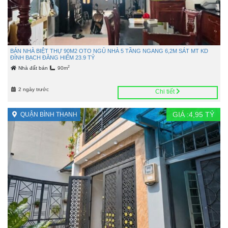
BÁN NHÀ BIỆT THỰ 90M2 OTO NGỦ NHÀ 5 TẦNG NGANG 6,2M SÁT MT KD
ĐỈNH BẠCH ĐẰNG HIẾM 23.9 TỶ
2
Nhà đất bán
90m
2 ngày trước
Chi tiết
GIÁ :
4,95
TỶ
QUẬN BÌNH THẠNH