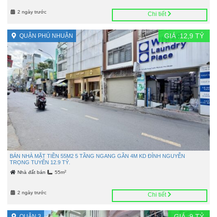
2 ngày trước
Chi tiết
GIÁ :
12,9
TỶ
QUẬN PHÚ NHUẬN
BÁN NHÀ MẶT TIỀN 55M2 5 TẦNG NGANG GẦN 4M KD ĐỈNH NGUYỄN
TRỌNG TUYỂN 12.9 TỶ.
2
Nhà đất bán
55m
2 ngày trước
Chi tiết
GIÁ :
9
TỶ
QUẬN 3