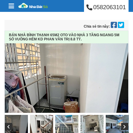
BÁN NHÀ PHÚ NHUẬ
Skip to content
0582063101
Chia sẻ tin này:
BÁN NHÀ BÌNH THẠNH 65M2 OTO VÀO NHÀ 3 TẦNG NGANG 5M
SỔ VUÔNG HẺM KD PHAN VĂN TRỊ 8.8 TỶ.