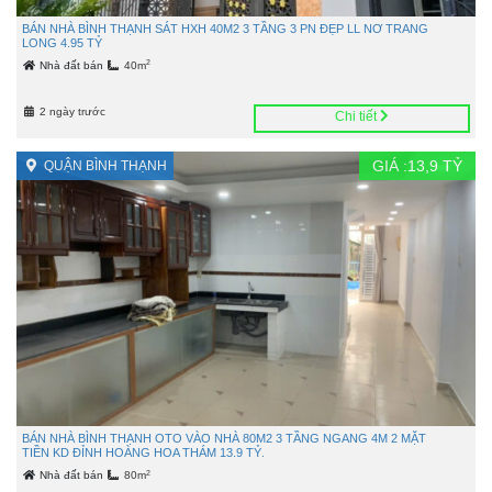
BÁN NHÀ BÌNH THẠNH SÁT HXH 40M2 3 TẦNG 3 PN ĐẸP LL NƠ TRANG
LONG 4.95 TỶ
2
Nhà đất bán
40m
2 ngày trước
Chi tiết
GIÁ :
13,9
TỶ
QUẬN BÌNH THẠNH
BÁN NHÀ BÌNH THẠNH OTO VÀO NHÀ 80M2 3 TẦNG NGANG 4M 2 MẶT
TIỀN KD ĐỈNH HOÀNG HOA THÁM 13.9 TỶ.
2
Nhà đất bán
80m