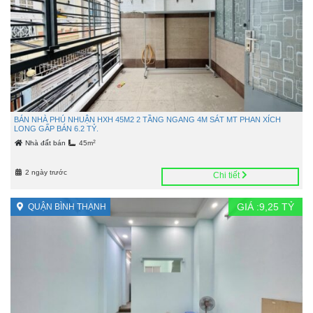
BÁN NHÀ PHÚ NHUẬN HXH 45M2 2 TẦNG NGANG 4M SÁT MT PHAN XÍCH
LONG GẤP BÁN 6.2 TỶ.
2
Nhà đất bán
45m
2 ngày trước
Chi tiết
GIÁ :
9,25
TỶ
QUẬN BÌNH THẠNH