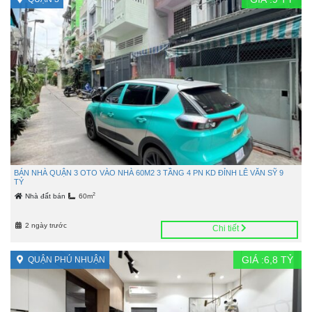
BÁN NHÀ QUẬN 3 OTO VÀO NHÀ 60M2 3 TẦNG 4 PN KD ĐỈNH LÊ VĂN SỸ 9
TỶ
2
Nhà đất bán
60m
2 ngày trước
Chi tiết
GIÁ :
6,8
TỶ
QUẬN PHÚ NHUẬN