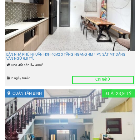
BÁN NHÀ PHÚ NHUẬN HXH 40M2 3 TẦNG NGANG 4M 4 PN SÁT MT ĐẶNG
VĂN NGỮ 6.8 TỶ.
2
Nhà đất bán
40m
2 ngày trước
Chi tiết
GIÁ :
23,9
TỶ
QUẬN TÂN BÌNH