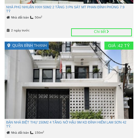
NHÀ PHÚ NHUẬN HXH 50M2 2 TẦNG 3 PN SÁT MT PHAN ĐÌNH PHÙNG 7.9
TỶ
2
Nhà đất bán
50m
2 ngày trước
Chi tiết
GIÁ :
42
TỶ
QUẬN BÌNH THẠNH
BÁN NHÀ BIỆT THỰ 150M2 4 TẦNG NỞ HẬU 9M KD ĐỈNH HIẾM LAM SƠN 42
TỶ.
2
Nhà đất bán
150m