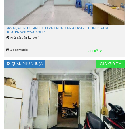
BÁN NHÀ BÌNH THẠNH OTO VÀO NHÀ 50M2 4 TẦNG KD ĐỈNH SÁT MT
NGUYỄN VĂN ĐẬU 9.25 TỶ.
2
Nhà đất bán
50m
2 ngày trước
Chi tiết
GIÁ :
7,9
TỶ
QUẬN PHÚ NHUẬN