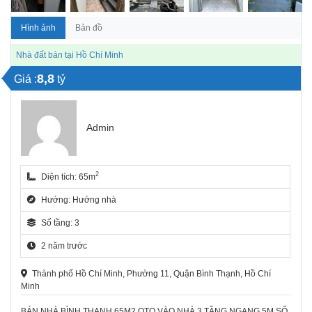
Hình ảnh
Bản đồ
Nhà đất bán tại Hồ Chí Minh
8,8
Giá :
tỷ
Admin
2
Diện tích: 65m
Hướng: Hướng nhà
Số tầng: 3
2 năm trước
Thành phố Hồ Chí Minh, Phường 11, Quận Bình Thạnh, Hồ Chí
Minh
BÁN NHÀ BÌNH THẠNH 65M2 OTO VÀO NHÀ 3 TẦNG NGANG 5M SỔ