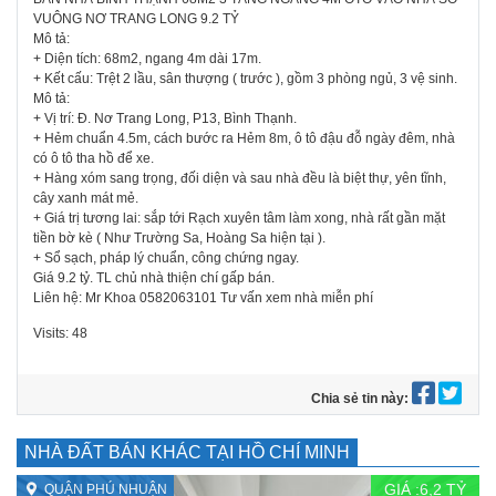
VUÔNG NƠ TRANG LONG 9.2 TỶ
Mô tả:
+ Diện tích: 68m2, ngang 4m dài 17m.
+ Kết cấu: Trệt 2 lầu, sân thượng ( trước ), gồm 3 phòng ngủ, 3 vệ sinh.
Mô tả:
+ Vị trí: Đ. Nơ Trang Long, P13, Bình Thạnh.
+ Hẻm chuẩn 4.5m, cách bước ra Hẻm 8m, ô tô đậu đỗ ngày đêm, nhà
có ô tô tha hồ để xe.
+ Hàng xóm sang trọng, đối diện và sau nhà đều là biệt thự, yên tĩnh,
cây xanh mát mẻ.
+ Giá trị tương lai: sắp tới Rạch xuyên tâm làm xong, nhà rất gần mặt
tiền bờ kè ( Như Trường Sa, Hoàng Sa hiện tại ).
+ Sổ sạch, pháp lý chuẩn, công chứng ngay.
Giá 9.2 tỷ. TL chủ nhà thiện chí gấp bán.
Liên hệ: Mr Khoa 0582063101 Tư vấn xem nhà miễn phí
Visits: 48
Chia sẻ tin này:
NHÀ ĐẤT BÁN KHÁC TẠI HỒ CHÍ MINH
GIÁ :
6,2
TỶ
QUẬN PHÚ NHUẬN