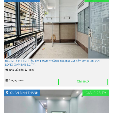
BÁN NHÀ PHÚ NHUẬN HXH 45M2 2 TẦNG NGANG 4M SÁT MT PHAN XÍCH
LONG GẤP BÁN 6.2 TỶ.
2
Nhà đất bán
45m
3 ngày trước
Chi tiết
GIÁ :
9,25
TỶ
QUẬN BÌNH THẠNH