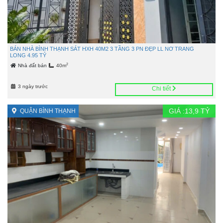
BÁN NHÀ BÌNH THẠNH SÁT HXH 40M2 3 TẦNG 3 PN ĐẸP LL NƠ TRANG
LONG 4.95 TỶ
2
Nhà đất bán
40m
3 ngày trước
Chi tiết
GIÁ :
13,9
TỶ
QUẬN BÌNH THẠNH