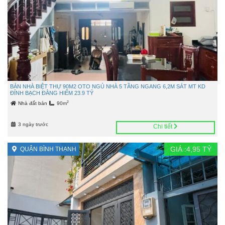
BÁN NHÀ BIỆT THỰ 90M2 OTO NGỦ NHÀ 5 TẦNG NGANG 6,2M SÁT MT KD
ĐỈNH BẠCH ĐẰNG HIẾM 23.9 TỶ
2
Nhà đất bán
90m
3 ngày trước
Chi tiết
GIÁ :
4,95
TỶ
QUẬN BÌNH THẠNH