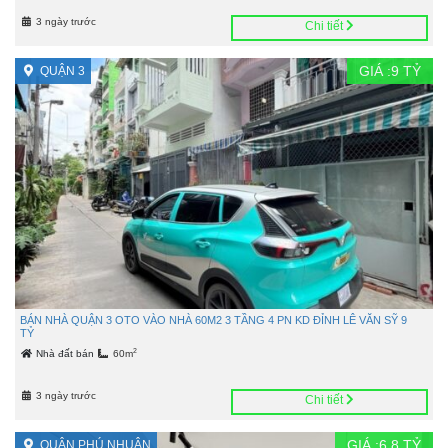
3 ngày trước
Chi tiết
GIÁ :
9
TỶ
QUẬN 3
BÁN NHÀ QUẬN 3 OTO VÀO NHÀ 60M2 3 TẦNG 4 PN KD ĐỈNH LÊ VĂN SỸ 9
TỶ
2
Nhà đất bán
60m
3 ngày trước
Chi tiết
GIÁ :
6,8
TỶ
QUẬN PHÚ NHUẬN