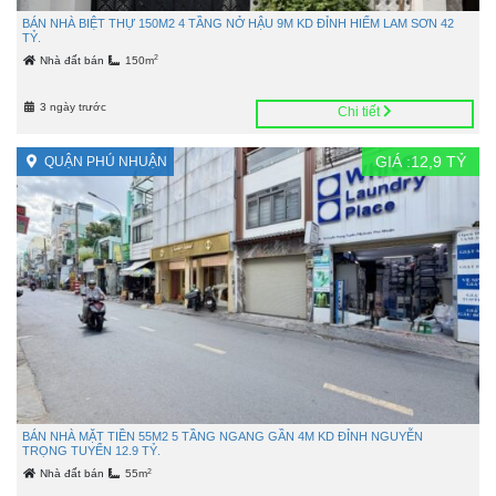
BÁN NHÀ BIỆT THỰ 150M2 4 TẦNG NỞ HẬU 9M KD ĐỈNH HIẾM LAM SƠN 42
TỶ.
2
Nhà đất bán
150m
3 ngày trước
Chi tiết
GIÁ :
12,9
TỶ
QUẬN PHÚ NHUẬN
BÁN NHÀ MẶT TIỀN 55M2 5 TẦNG NGANG GẦN 4M KD ĐỈNH NGUYỄN
TRỌNG TUYỂN 12.9 TỶ.
2
Nhà đất bán
55m