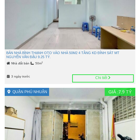
BÁN NHÀ BÌNH THẠNH OTO VÀO NHÀ 50M2 4 TẦNG KD ĐỈNH SÁT MT
NGUYỄN VĂN ĐẬU 9.25 TỶ.
2
Nhà đất bán
50m
3 ngày trước
Chi tiết
GIÁ :
7,9
TỶ
QUẬN PHÚ NHUẬN