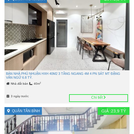
BÁN NHÀ PHÚ NHUẬN HXH 40M2 3 TẦNG NGANG 4M 4 PN SÁT MT ĐẶNG
VĂN NGỮ 6.8 TỶ.
2
Nhà đất bán
40m
3 ngày trước
Chi tiết
GIÁ :
23,9
TỶ
QUẬN TÂN BÌNH