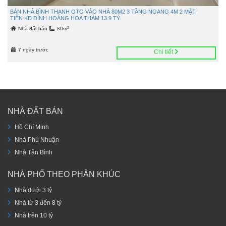
BÁN NHÀ BÌNH THẠNH OTO VÀO NHÀ 80M2 3 TẦNG NGANG 4M 2 MẶT
TIỀN KD ĐỈNH HOÀNG HOA THÁM 13.9 TỶ.
2
Nhà đất bán
80m
7 ngày trước
Chi tiết
NHÀ ĐẤT BÁN
Hồ Chí Minh
Nhà Phú Nhuận
Nhà Tân Bình
NHÀ PHỐ THEO PHÂN KHÚC
Nhà dưới 3 tỷ
Nhà từ 3 đến 8 tỷ
Nhà trên 10 tỷ