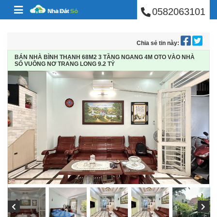
BÁN NHÀ PHÚ NHUẬ
Skip to content
0582063101
Chia sẻ tin này:
BÁN NHÀ BÌNH THẠNH 68M2 3 TẦNG NGANG 4M OTO VÀO NHÀ
SỔ VUÔNG NƠ TRANG LONG 9.2 TỶ