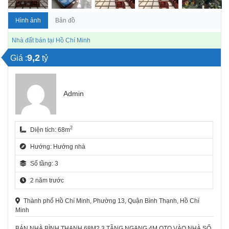
Hình ảnh
Bản đồ
Nhà đất bán tại Hồ Chí Minh
9,2
Giá :
tỷ
Admin
2
Diện tích: 68m
Hướng: Hướng nhà
Số tầng: 3
2 năm trước
Thành phố Hồ Chí Minh, Phường 13, Quận Bình Thạnh, Hồ Chí
Minh
BÁN NHÀ BÌNH THẠNH 68M2 3 TẦNG NGANG 4M OTO VÀO NHÀ SỔ