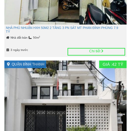
NHÀ PHÚ NHUẬN HXH 50M2 2 TẦNG 3 PN SÁT MT PHAN ĐÌNH PHÙNG 7.9
TỶ
2
Nhà đất bán
50m
3 ngày trước
Chi tiết
GIÁ :
42
TỶ
QUẬN BÌNH THẠNH