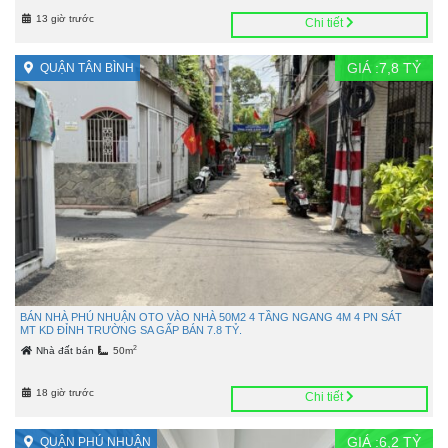
13 giờ trước
Chi tiết
GIÁ :
7,8
TỶ
QUẬN TÂN BÌNH
BÁN NHÀ PHÚ NHUẬN OTO VÀO NHÀ 50M2 4 TẦNG NGANG 4M 4 PN SÁT
MT KD ĐỈNH TRƯỜNG SA GẤP BÁN 7.8 TỶ.
2
Nhà đất bán
50m
18 giờ trước
Chi tiết
GIÁ :
6,2
TỶ
QUẬN PHÚ NHUẬN