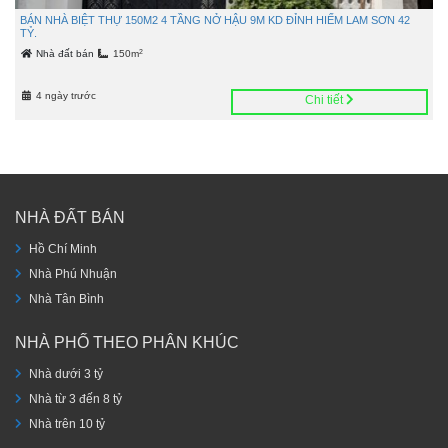
BÁN NHÀ BIỆT THỰ 150M2 4 TẦNG NỞ HẬU 9M KD ĐỈNH HIẾM LAM SƠN 42
TỶ.
2
Nhà đất bán
150m
4 ngày trước
Chi tiết
NHÀ ĐẤT BÁN
Hồ Chí Minh
Nhà Phú Nhuận
Nhà Tân Bình
NHÀ PHỐ THEO PHÂN KHÚC
Nhà dưới 3 tỷ
Nhà từ 3 đến 8 tỷ
Nhà trên 10 tỷ