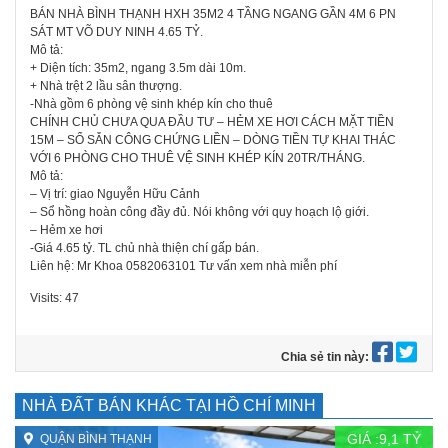
BÁN NHÀ BÌNH THẠNH HXH 35M2 4 TẦNG NGANG GẦN 4M 6 PN
SÁT MT VÕ DUY NINH 4.65 TỶ.
Mô tả:
+ Diện tích: 35m2, ngang 3.5m dài 10m.
+ Nhà trệt 2 lầu sân thượng.
-Nhà gồm 6 phòng vệ sinh khép kín cho thuê
CHÍNH CHỦ CHƯA QUA ĐẦU TƯ – HẺM XE HƠI CÁCH MẶT TIỀN
15M – SỔ SẴN CÔNG CHỨNG LIỀN – DÒNG TIỀN TỰ KHAI THÁC
VỚI 6 PHÒNG CHO THUÊ VỆ SINH KHÉP KÍN 20TR/THÁNG.
Mô tả:
– Vị trí: giao Nguyễn Hữu Cảnh
– Sổ hồng hoàn công đầy đủ. Nói không với quy hoạch lộ giới.
– Hẻm xe hơi
-Giá 4.65 tỷ. TL chủ nhà thiện chí gấp bán.
Liên hệ: Mr Khoa 0582063101 Tư vấn xem nhà miễn phí
Visits: 47
Chia sẻ tin này:
NHÀ ĐẤT BÁN KHÁC TẠI HỒ CHÍ MINH
GIÁ :
9,1
TỶ
QUẬN BÌNH THẠNH