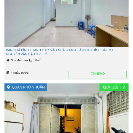
BÁN NHÀ BÌNH THẠNH OTO VÀO NHÀ 50M2 4 TẦNG KD ĐỈNH SÁT MT
NGUYỄN VĂN ĐẬU 9.25 TỶ.
2
Nhà đất bán
50m
4 ngày trước
Chi tiết
GIÁ :
7,9
TỶ
QUẬN PHÚ NHUẬN