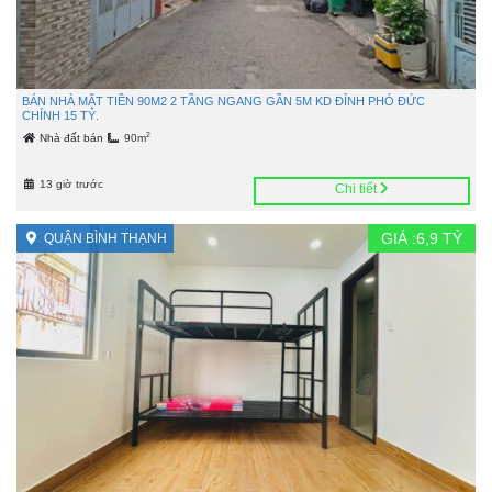
BÁN NHÀ MẶT TIỀN 90M2 2 TẦNG NGANG GẦN 5M KD ĐỈNH PHÓ ĐỨC
CHÍNH 15 TỶ.
2
Nhà đất bán
90m
13 giờ trước
Chi tiết
GIÁ :
6,9
TỶ
QUẬN BÌNH THẠNH