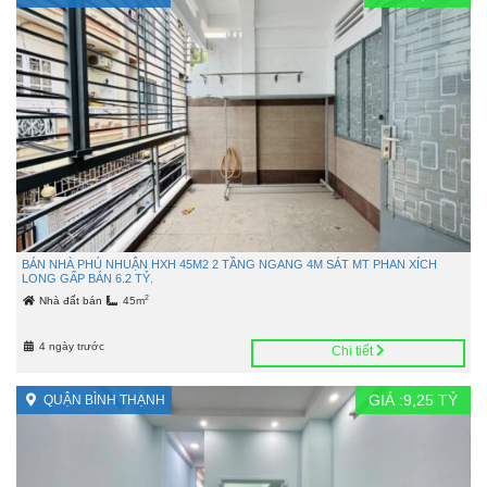
BÁN NHÀ PHÚ NHUẬN HXH 45M2 2 TẦNG NGANG 4M SÁT MT PHAN XÍCH
LONG GẤP BÁN 6.2 TỶ.
2
Nhà đất bán
45m
4 ngày trước
Chi tiết
GIÁ :
9,25
TỶ
QUẬN BÌNH THẠNH