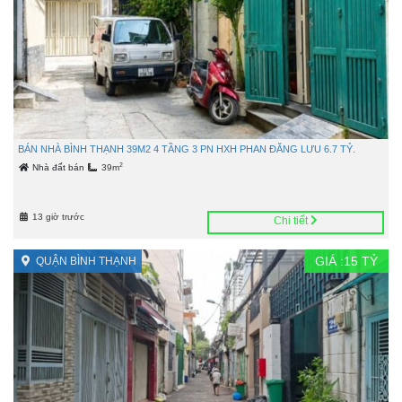
BÁN NHÀ BÌNH THẠNH 39M2 4 TẦNG 3 PN HXH PHAN ĐĂNG LƯU 6.7 TỶ.
2
Nhà đất bán
39m
13 giờ trước
Chi tiết
GIÁ :
15
TỶ
QUẬN BÌNH THẠNH