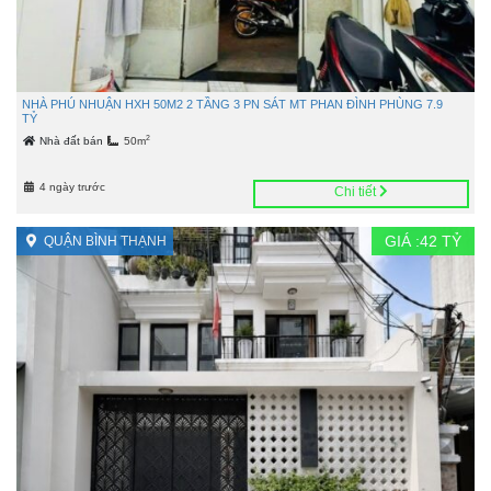
NHÀ PHÚ NHUẬN HXH 50M2 2 TẦNG 3 PN SÁT MT PHAN ĐÌNH PHÙNG 7.9
TỶ
2
Nhà đất bán
50m
4 ngày trước
Chi tiết
GIÁ :
42
TỶ
QUẬN BÌNH THẠNH