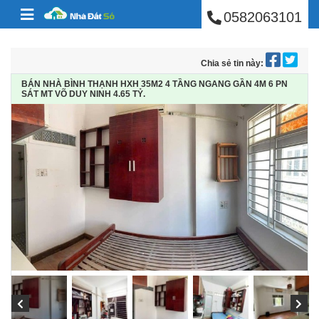
BÁN NHÀ PHÚ NHUẬ
Skip to content
0582063101
Chia sẻ tin này:
BÁN NHÀ BÌNH THẠNH HXH 35M2 4 TẦNG NGANG GẦN 4M 6 PN
SÁT MT VÕ DUY NINH 4.65 TỶ.