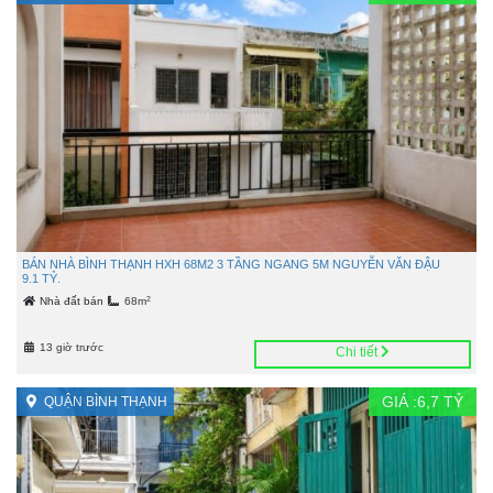
BÁN NHÀ BÌNH THẠNH HXH 68M2 3 TẦNG NGANG 5M NGUYỄN VĂN ĐẬU
9.1 TỶ.
2
Nhà đất bán
68m
13 giờ trước
Chi tiết
GIÁ :
6,7
TỶ
QUẬN BÌNH THẠNH