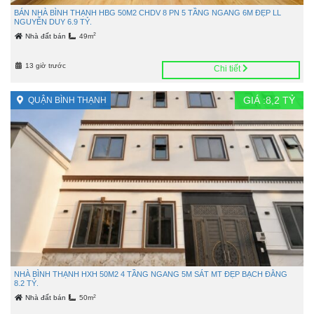
BÁN NHÀ BÌNH THẠNH HBG 50M2 CHDV 8 PN 5 TẦNG NGANG 6M ĐẸP LL
NGUYỄN DUY 6.9 TỶ.
2
Nhà đất bán
49m
13 giờ trước
Chi tiết
GIÁ :
8,2
TỶ
QUẬN BÌNH THẠNH
NHÀ BÌNH THẠNH HXH 50M2 4 TẦNG NGANG 5M SÁT MT ĐẸP BẠCH ĐẰNG
8.2 TỶ.
2
Nhà đất bán
50m