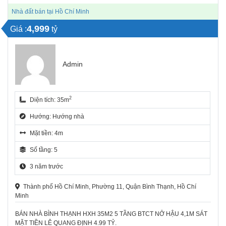
Nhà đất bán tại Hồ Chí Minh
4,999
Giá :
tỷ
Admin
2
Diện tích: 35m
Hướng: Hướng nhà
Mặt tiền: 4m
Số tầng: 5
3 năm trước
Thành phố Hồ Chí Minh, Phường 11, Quận Bình Thạnh, Hồ Chí
Minh
BÁN NHÀ BÌNH THẠNH HXH 35M2 5 TẦNG BTCT NỞ HẬU 4,1M SÁT
MẶT TIỀN LÊ QUANG ĐỊNH 4.99 TỶ.