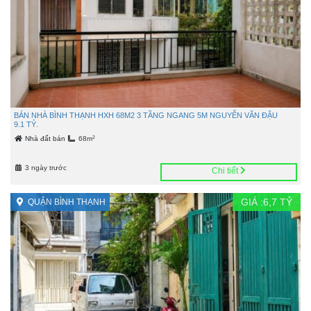
BÁN NHÀ BÌNH THẠNH HXH 68M2 3 TẦNG NGANG 5M NGUYỄN VĂN ĐẬU
9.1 TỶ.
2
Nhà đất bán
68m
3 ngày trước
Chi tiết
GIÁ :
6,7
TỶ
QUẬN BÌNH THẠNH