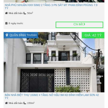
NHÀ PHÚ NHUẬN HXH 50M2 2 TẦNG 3 PN SÁT MT PHAN ĐÌNH PHÙNG 7.9
TỶ
2
Nhà đất bán
50m
6 ngày trước
Chi tiết
GIÁ :
42
TỶ
QUẬN BÌNH THẠNH
BÁN NHÀ BIỆT THỰ 150M2 4 TẦNG NỞ HẬU 9M KD ĐỈNH HIẾM LAM SƠN 42
TỶ.
2
Nhà đất bán
150m