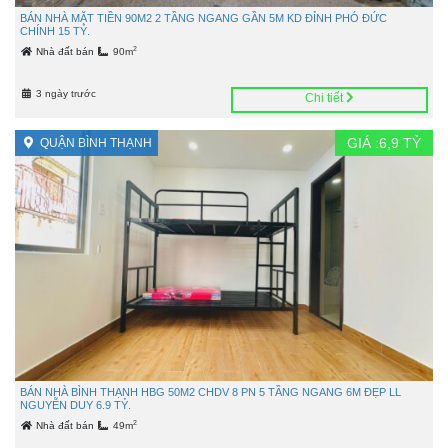
BÁN NHÀ MẶT TIỀN 90M2 2 TẦNG NGANG GẦN 5M KD ĐỈNH PHÓ ĐỨC
CHÍNH 15 TỶ.
2
Nhà đất bán
90m
3 ngày trước
Chi tiết
GIÁ :
6,9
TỶ
QUẬN BÌNH THẠNH
BÁN NHÀ BÌNH THẠNH HBG 50M2 CHDV 8 PN 5 TẦNG NGANG 6M ĐẸP LL
NGUYỄN DUY 6.9 TỶ.
2
Nhà đất bán
49m