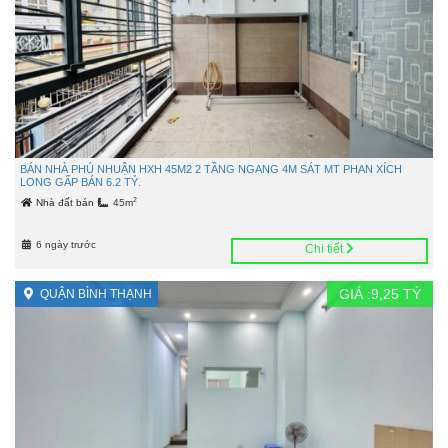
BÁN NHÀ PHÚ NHUẬN HXH 45M2 2 TẦNG NGANG 4M SÁT MT PHAN XÍCH
LONG GẤP BÁN 6.2 TỶ.
2
Nhà đất bán
45m
6 ngày trước
Chi tiết
GIÁ :
9,25
TỶ
QUẬN BÌNH THẠNH