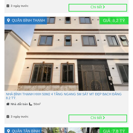
3 ngày trước
Chi tiết
GIÁ :
8,2
TỶ
QUẬN BÌNH THẠNH
NHÀ BÌNH THẠNH HXH 50M2 4 TẦNG NGANG 5M SÁT MT ĐẸP BẠCH ĐẰNG
8.2 TỶ.
2
Nhà đất bán
50m
3 ngày trước
Chi tiết
GIÁ :
7,8
TỶ
QUẬN TÂN BÌNH