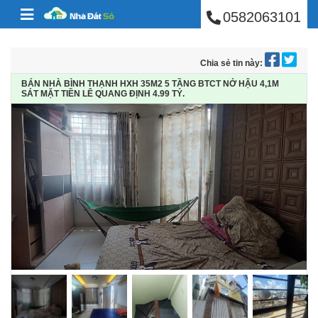
BÁN NHÀ PHÚ NHUẬ
Skip to content
0582063101
Chia sẻ tin này:
BÁN NHÀ BÌNH THẠNH HXH 35M2 5 TẦNG BTCT NỞ HẬU 4,1M
SÁT MẶT TIỀN LÊ QUANG ĐỊNH 4.99 TỶ.