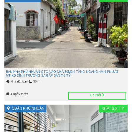
BÁN NHÀ PHÚ NHUẬN OTO VÀO NHÀ 50M2 4 TẦNG NGANG 4M 4 PN SÁT
MT KD ĐỈNH TRƯỜNG SA GẤP BÁN 7.8 TỶ.
2
Nhà đất bán
50m
4 ngày trước
Chi tiết
GIÁ :
6,2
TỶ
QUẬN PHÚ NHUẬN