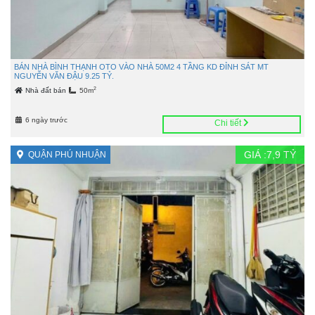
BÁN NHÀ BÌNH THẠNH OTO VÀO NHÀ 50M2 4 TẦNG KD ĐỈNH SÁT MT
NGUYỄN VĂN ĐẬU 9.25 TỶ.
2
Nhà đất bán
50m
6 ngày trước
Chi tiết
GIÁ :
7,9
TỶ
QUẬN PHÚ NHUẬN