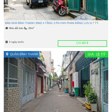
BÁN NHÀ BÌNH THẠNH 39M2 4 TẦNG 3 PN HXH PHAN ĐĂNG LƯU 6.7 TỶ.
2
Nhà đất bán
39m
3 ngày trước
Chi tiết
GIÁ :
15
TỶ
QUẬN BÌNH THẠNH