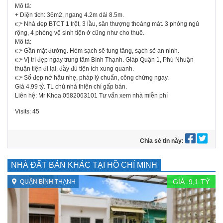
Mô tả:
+ Diện tích: 36m2, ngang 4.2m dài 8.5m.
👉 Nhà đẹp BTCT 1 trệt, 3 lầu, sân thượng thoáng mát. 3 phòng ngủ
rộng, 4 phòng vệ sinh tiện ở cũng như cho thuê.
Mô tả:
👉 Gần mặt đường. Hẻm sạch sẽ tung tăng, sạch sẽ an ninh.
👉 Vị trí đẹp ngay trung tâm Bình Thạnh. Giáp Quận 1, Phú Nhuận
thuận tiện đi lại, đầy đủ tiện ích xung quanh.
👉 Sổ đẹp nở hậu nhẹ, pháp lý chuẩn, công chứng ngay.
Giá 4.99 tỷ. TL chủ nhà thiện chí gấp bán.
Liên hệ: Mr Khoa 0582063101 Tư vấn xem nhà miễn phí
Visits: 45
Chia sẻ tin này:
NHÀ ĐẤT BÁN KHÁC TẠI HỒ CHÍ MINH
GIÁ :
9,1
TỶ
QUẬN BÌNH THẠNH