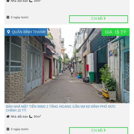
Nhà đất bán
39m
3 ngày trước
Chi tiết
GIÁ :
15
TỶ
QUẬN BÌNH THẠNH
BÁN NHÀ MẶT TIỀN 90M2 2 TẦNG NGANG GẦN 5M KD ĐỈNH PHÓ ĐỨC
CHÍNH 15 TỶ.
2
Nhà đất bán
90m
3 ngày trước
Chi tiết