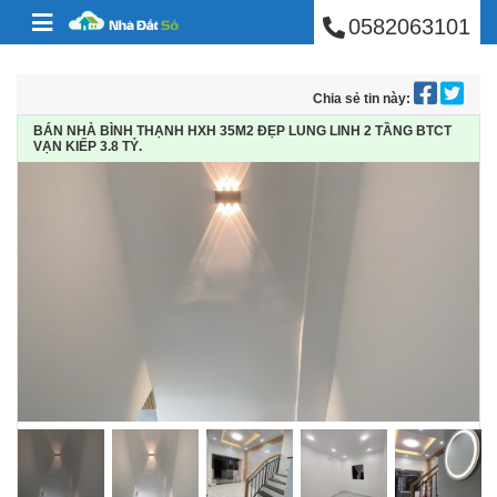
BÁN NHÀ PHÚ NHUẬ
Skip to content
0582063101
Chia sẻ tin này:
BÁN NHÀ BÌNH THẠNH HXH 35M2 ĐẸP LUNG LINH 2 TẦNG BTCT
VẠN KIẾP 3.8 TỶ.