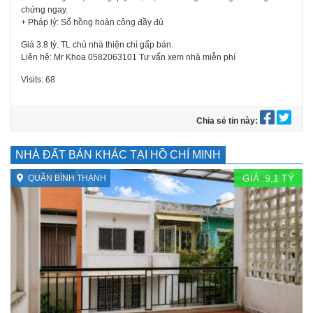
chứng ngay.
+ Pháp lý: Sổ hồng hoàn công đầy đủ
Giá 3.8 tỷ. TL chủ nhà thiện chí gấp bán.
Liên hệ: Mr Khoa 0582063101 Tư vấn xem nhà miễn phí
Visits: 68
Chia sẻ tin này:
NHÀ ĐẤT BÁN KHÁC TẠI HỒ CHÍ MINH
GIÁ :
9,1
TỶ
QUẬN BÌNH THẠNH