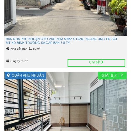
BÁN NHÀ PHÚ NHUẬN OTO VÀO NHÀ 50M2 4 TẦNG NGANG 4M 4 PN SÁT
MT KD ĐỈNH TRƯỜNG SA GẤP BÁN 7.8 TỶ.
2
Nhà đất bán
50m
3 ngày trước
Chi tiết
GIÁ :
6,2
TỶ
QUẬN PHÚ NHUẬN