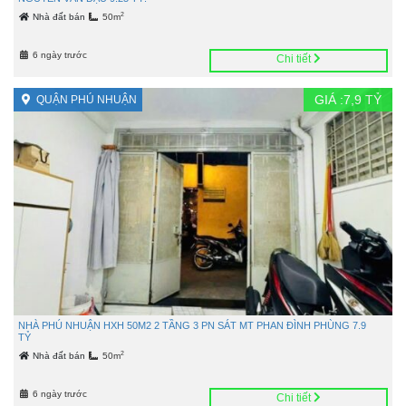
2
Nhà đất bán
50m
6 ngày trước
Chi tiết
GIÁ :
7,9
TỶ
QUẬN PHÚ NHUẬN
NHÀ PHÚ NHUẬN HXH 50M2 2 TẦNG 3 PN SÁT MT PHAN ĐÌNH PHÙNG 7.9
TỶ
2
Nhà đất bán
50m
6 ngày trước
Chi tiết