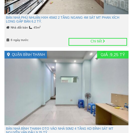
BÁN NHÀ PHÚ NHUẬN HXH 45M2 2 TẦNG NGANG 4M SÁT MT PHAN XÍCH
LONG GẤP BÁN 6.2 TỶ.
2
Nhà đất bán
45m
6 ngày trước
Chi tiết
GIÁ :
9,25
TỶ
QUẬN BÌNH THẠNH
BÁN NHÀ BÌNH THẠNH OTO VÀO NHÀ 50M2 4 TẦNG KD ĐỈNH SÁT MT
NGUYỄN VĂN ĐẬU 9.25 TỶ.