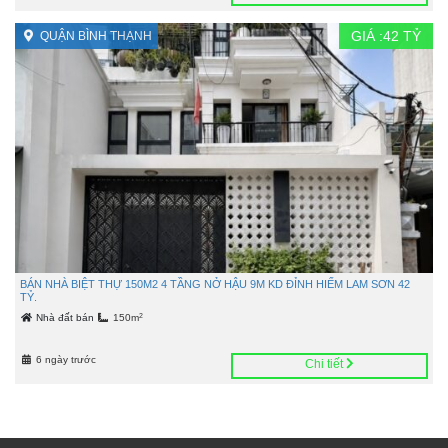
GIÁ :
42
TỶ
QUẬN BÌNH THẠNH
BÁN NHÀ BIỆT THỰ 150M2 4 TẦNG NỞ HẬU 9M KD ĐỈNH HIẾM LAM SƠN 42
TỶ.
2
Nhà đất bán
150m
6 ngày trước
Chi tiết