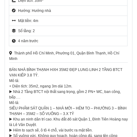
Diện tích: 35m
Hướng: Hướng nhà
Mặt tiền: 4m
Số tầng: 2
4 năm trước
Thành phố Hồ Chí Minh, Phường 01, Quận Bình Thạnh, Hồ Chí
Minh
BÁN NHÀ BÌNH THẠNH HXH 35M2 ĐẸP LUNG LINH 2 TẦNG BTCT
VẠN KIẾP 3.8 TỶ.
Mô tả:
+ Diện tích: 35m2, ngang 3m dài 12m.
▶️ Nhà 2 Tầng BTCT nội thất sang trọng, gồm 2 PN+ WC, ban công,
bếp….
Mô tả:
SIÊU PHẨM SÁT QUẬN 1 – NHÀ MỚI – HẺM TO – PHƯỜNG 3 – BÌNH
THẠNH – 35M2 – SỔ VUÔNG – 3.X TỶ
▶️ Khu an ninh dân trí cao. Khu đắt đỏ sát Quận 1, Đinh Tiên Hoàng nay
là Lê Văn Duyệt.
▶️ Hẻm to sạch sẽ, ô tô 4 chỗ, vài bước ra mặt tiền.
▶️ Sổ vuông vức, Không quy hoạch, hoàn công đủ. sang tên công