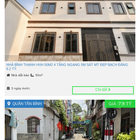
NHÀ BÌNH THẠNH HXH 50M2 4 TẦNG NGANG 5M SÁT MT ĐẸP BẠCH ĐẰNG
8.2 TỶ.
2
Nhà đất bán
50m
3 ngày trước
Chi tiết
GIÁ :
7,8
TỶ
QUẬN TÂN BÌNH