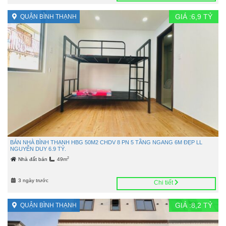
GIÁ :
6,9
TỶ
QUẬN BÌNH THẠNH
BÁN NHÀ BÌNH THẠNH HBG 50M2 CHDV 8 PN 5 TẦNG NGANG 6M ĐẸP LL
NGUYỄN DUY 6.9 TỶ.
2
Nhà đất bán
49m
3 ngày trước
Chi tiết
GIÁ :
8,2
TỶ
QUẬN BÌNH THẠNH