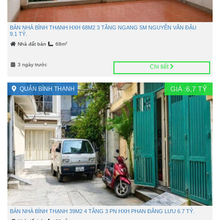
BÁN NHÀ BÌNH THẠNH HXH 68M2 3 TẦNG NGANG 5M NGUYỄN VĂN ĐẬU
9.1 TỶ.
2
Nhà đất bán
68m
3 ngày trước
Chi tiết
GIÁ :
6,7
TỶ
QUẬN BÌNH THẠNH
BÁN NHÀ BÌNH THẠNH 39M2 4 TẦNG 3 PN HXH PHAN ĐĂNG LƯU 6.7 TỶ.
2