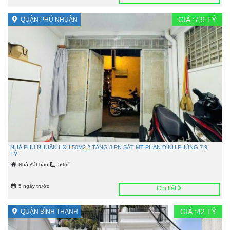
GIÁ :
7,9
TỶ
QUẬN PHÚ NHUẬN
NHÀ PHÚ NHUẬN HXH 50M2 2 TẦNG 3 PN SÁT MT PHAN ĐÌNH PHÙNG 7.9
TỶ
2
Nhà đất bán
50m
5 ngày trước
Chi tiết
GIÁ :
42
TỶ
QUẬN BÌNH THẠNH