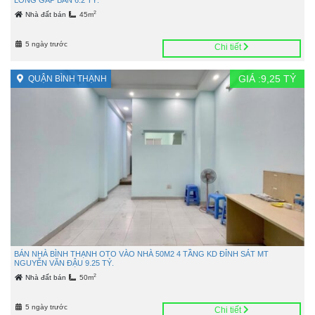
2
Nhà đất bán
45m
5 ngày trước
Chi tiết
GIÁ :
9,25
TỶ
QUẬN BÌNH THẠNH
BÁN NHÀ BÌNH THẠNH OTO VÀO NHÀ 50M2 4 TẦNG KD ĐỈNH SÁT MT
NGUYỄN VĂN ĐẬU 9.25 TỶ.
2
Nhà đất bán
50m
5 ngày trước
Chi tiết