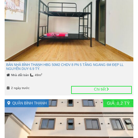
BÁN NHÀ BÌNH THẠNH HBG 50M2 CHDV 8 PN 5 TẦNG NGANG 6M ĐẸP LL
NGUYỄN DUY 6.9 TỶ.
2
Nhà đất bán
49m
2 ngày trước
Chi tiết
GIÁ :
8,2
TỶ
QUẬN BÌNH THẠNH