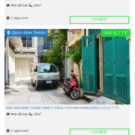
2
Nhà đất bán
68m
2 ngày trước
Chi tiết
GIÁ :
6,7
TỶ
QUẬN BÌNH THẠNH
BÁN NHÀ BÌNH THẠNH 39M2 4 TẦNG 3 PN HXH PHAN ĐĂNG LƯU 6.7 TỶ.
2
Nhà đất bán
39m
2 ngày trước
Chi tiết