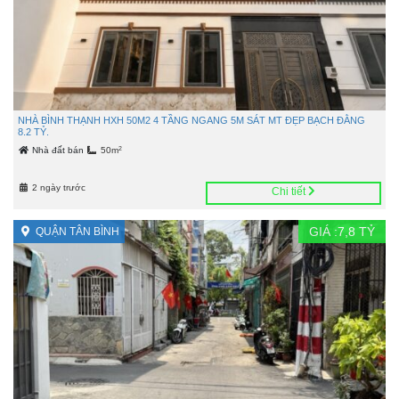
NHÀ BÌNH THẠNH HXH 50M2 4 TẦNG NGANG 5M SÁT MT ĐẸP BẠCH ĐẰNG
8.2 TỶ.
2
Nhà đất bán
50m
2 ngày trước
Chi tiết
GIÁ :
7,8
TỶ
QUẬN TÂN BÌNH