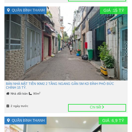
GIÁ :
15
TỶ
QUẬN BÌNH THẠNH
BÁN NHÀ MẶT TIỀN 90M2 2 TẦNG NGANG GẦN 5M KD ĐỈNH PHÓ ĐỨC
CHÍNH 15 TỶ.
2
Nhà đất bán
90m
2 ngày trước
Chi tiết
GIÁ :
6,9
TỶ
QUẬN BÌNH THẠNH