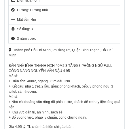
Diện tích: 40m
Hướng: Hướng nhà
Mặt tiền: 4m
Số tầng: 3
3 năm trước
Thành phố Hồ Chí Minh, Phường 05, Quận Bình Thạnh, Hồ Chí
Minh
BÁN NHÀ BÌNH THẠNH HXH 40M2 3 TẦNG 3 PHÒNG NGỦ FULL
CÔNG NĂNG NGUYỄN VĂN ĐẬU 4.95
Mô tả:
+ Diện tích: 40m2, ngang 3.5m dài 12m.
+ Kết cấu: nhà 1 trệt, 2 lầu, gồm: phòng khách, bếp, 3 phòng ngủ, 3
toilet, sân thượng.
Mô tả:
+ Nhà có khoảng sân rộng rãi phía trước, khách để xe hay tiệc tùng quá
tiện.
+ Khu vực dân trí, an ninh, sạch sẽ.
+ Sổ vuông vức, pháp lý chuẩn, công chứng ngay.
Giá 4.95 tỷ. TL chủ nhà thiện chí gấp bán.