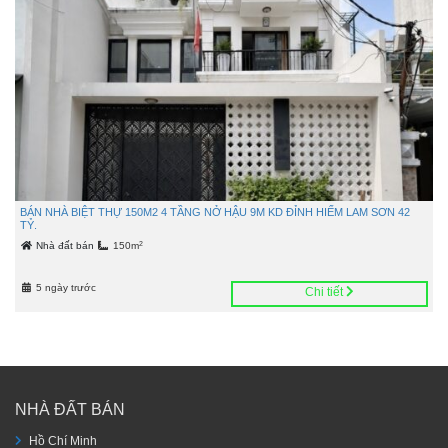
BÁN NHÀ BIỆT THỰ 150M2 4 TẦNG NỞ HẬU 9M KD ĐỈNH HIẾM LAM SƠN 42
TỶ.
2
Nhà đất bán
150m
5 ngày trước
Chi tiết
NHÀ ĐẤT BÁN
Hồ Chí Minh