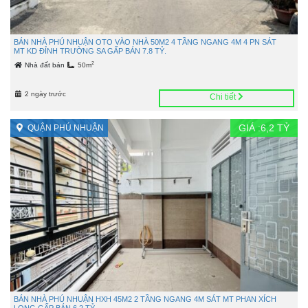
BÁN NHÀ PHÚ NHUẬN OTO VÀO NHÀ 50M2 4 TẦNG NGANG 4M 4 PN SÁT
MT KD ĐỈNH TRƯỜNG SA GẤP BÁN 7.8 TỶ.
2
Nhà đất bán
50m
2 ngày trước
Chi tiết
GIÁ :
6,2
TỶ
QUẬN PHÚ NHUẬN
BÁN NHÀ PHÚ NHUẬN HXH 45M2 2 TẦNG NGANG 4M SÁT MT PHAN XÍCH
LONG GẤP BÁN 6.2 TỶ.