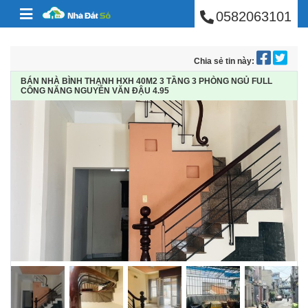
BÁN NHÀ PHÚ NHUẬ
Skip to content
0582063101
Chia sẻ tin này:
BÁN NHÀ BÌNH THẠNH HXH 40M2 3 TẦNG 3 PHÒNG NGỦ FULL
CÔNG NĂNG NGUYỄN VĂN ĐẬU 4.95