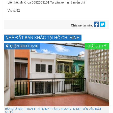
Liên hệ: Mr Khoa 0582063101 Tư vấn xem nhà miễn phí
Visits: 52
Chia sẻ tin này:
NHÀ ĐẤT BÁN KHÁC TẠI HỒ CHÍ MINH
GIÁ :
9,1
TỶ
QUẬN BÌNH THẠNH
BÁN NHÀ BÌNH THẠNH HXH 68M2 3 TẦNG NGANG 5M NGUYỄN VĂN ĐẬU
9.1 TỶ.