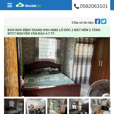
BÁN NHÀ PHÚ NHUẬ
Skip to content
0582063101
Chia sẻ tin này:
BÁN NHÀ BÌNH THẠNH HXH 40M2 LÔ GÓC 2 MẶT HẺM 2 TẦNG
BTCT NGUYỄN VĂN ĐẬU 4.7 TỶ.