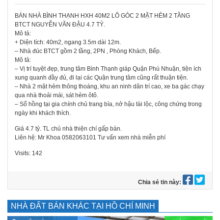
BÁN NHÀ BÌNH THẠNH HXH 40M2 LÔ GÓC 2 MẶT HẺM 2 TẦNG
BTCT NGUYỄN VĂN ĐẬU 4.7 TỶ.
Mô tả:
+ Diện tích: 40m2, ngang 3.5m dài 12m.
– Nhà đúc BTCT gồm 2 tầng, 2PN , Phòng Khách, Bếp.
Mô tả:
– Vị trí tuyệt đẹp, trung tâm Bình Thạnh giáp Quận Phú Nhuận, tiện ích
xung quanh đầy đủ, đi lại các Quận trung tâm cũng rất thuận tiện.
– Nhà 2 mặt hẻm thông thoáng, khu an ninh dân trí cao, xe ba gác chạy
qua nhà thoải mái, sát hẻm ôtô.
– Sổ hồng tại gia chính chủ trang bìa, nở hậu tài lộc, công chứng trong
ngày khi khách thích.
Giá 4.7 tỷ. TL chủ nhà thiện chí gấp bán.
Liên hệ: Mr Khoa 0582063101 Tư vấn xem nhà miễn phí
Visits: 142
Chia sẻ tin này:
NHÀ ĐẤT BÁN KHÁC TẠI HỒ CHÍ MINH