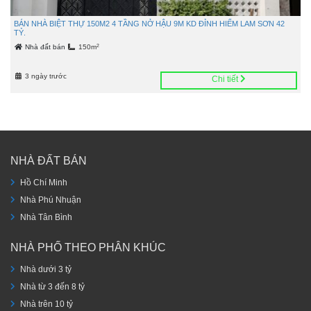
BÁN NHÀ BIỆT THỰ 150M2 4 TẦNG NỞ HẬU 9M KD ĐỈNH HIẾM LAM SƠN 42
TỶ.
2
Nhà đất bán
150m
3 ngày trước
Chi tiết
NHÀ ĐẤT BÁN
Hồ Chí Minh
Nhà Phú Nhuận
Nhà Tân Bình
NHÀ PHỐ THEO PHÂN KHÚC
Nhà dưới 3 tỷ
Nhà từ 3 đến 8 tỷ
Nhà trên 10 tỷ