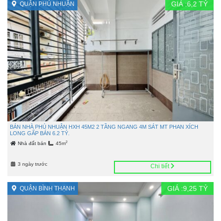
GIÁ :
6,2
TỶ
QUẬN PHÚ NHUẬN
BÁN NHÀ PHÚ NHUẬN HXH 45M2 2 TẦNG NGANG 4M SÁT MT PHAN XÍCH
LONG GẤP BÁN 6.2 TỶ.
2
Nhà đất bán
45m
3 ngày trước
Chi tiết
GIÁ :
9,25
TỶ
QUẬN BÌNH THẠNH