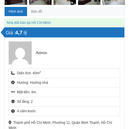
Hình ảnh
Bản đồ
Nhà đất bán tại Hồ Chí Minh
4,7
Giá :
tỷ
Admin
2
Diện tích: 40m
Hướng: Hướng nhà
Mặt tiền: 4m
Số tầng: 2
4 năm trước
Thành phố Hồ Chí Minh, Phường 11, Quận Bình Thạnh, Hồ Chí
Minh