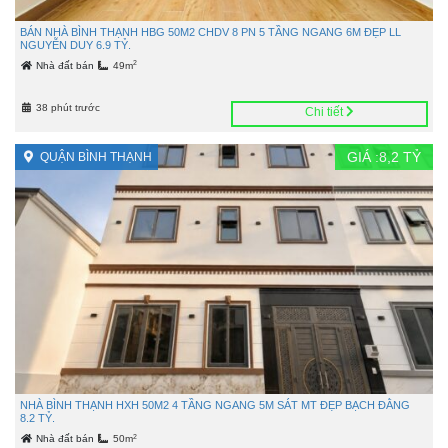
BÁN NHÀ BÌNH THẠNH HBG 50M2 CHDV 8 PN 5 TẦNG NGANG 6M ĐẸP LL
NGUYỄN DUY 6.9 TỶ.
2
Nhà đất bán
49m
38 phút trước
Chi tiết
GIÁ :
8,2
TỶ
QUẬN BÌNH THẠNH
NHÀ BÌNH THẠNH HXH 50M2 4 TẦNG NGANG 5M SÁT MT ĐẸP BẠCH ĐẰNG
8.2 TỶ.
2
Nhà đất bán
50m