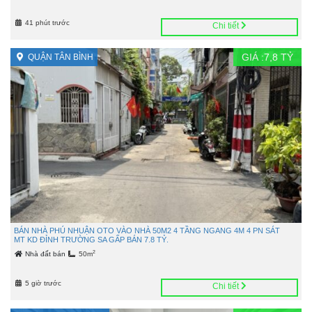
41 phút trước
Chi tiết
GIÁ :
7,8
TỶ
QUẬN TÂN BÌNH
BÁN NHÀ PHÚ NHUẬN OTO VÀO NHÀ 50M2 4 TẦNG NGANG 4M 4 PN SÁT
MT KD ĐỈNH TRƯỜNG SA GẤP BÁN 7.8 TỶ.
2
Nhà đất bán
50m
5 giờ trước
Chi tiết