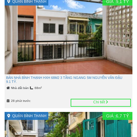
GIÁ :
9,1
TỶ
QUẬN BÌNH THẠNH
BÁN NHÀ BÌNH THẠNH HXH 68M2 3 TẦNG NGANG 5M NGUYỄN VĂN ĐẬU
9.1 TỶ.
2
Nhà đất bán
68m
28 phút trước
Chi tiết
GIÁ :
6,7
TỶ
QUẬN BÌNH THẠNH