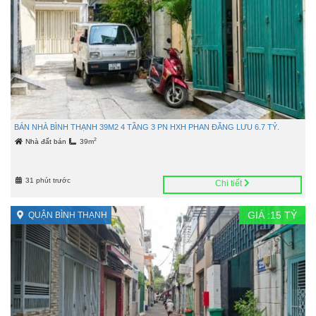
BÁN NHÀ BÌNH THẠNH 39M2 4 TẦNG 3 PN HXH PHAN ĐĂNG LƯU 6.7 TỶ.
2
Nhà đất bán
39m
31 phút trước
Chi tiết
GIÁ :
15
TỶ
QUẬN BÌNH THẠNH