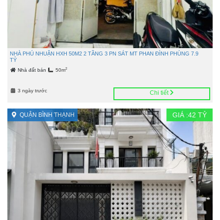
NHÀ PHÚ NHUẬN HXH 50M2 2 TẦNG 3 PN SÁT MT PHAN ĐÌNH PHÙNG 7.9
TỶ
2
Nhà đất bán
50m
3 ngày trước
Chi tiết
GIÁ :
42
TỶ
QUẬN BÌNH THẠNH