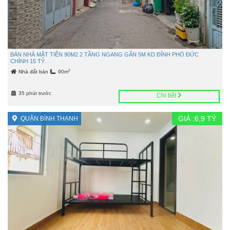
BÁN NHÀ MẶT TIỀN 90M2 2 TẦNG NGANG GẦN 5M KD ĐỈNH PHÓ ĐỨC
CHÍNH 15 TỶ.
2
Nhà đất bán
90m
35 phút trước
Chi tiết
GIÁ :
6,9
TỶ
QUẬN BÌNH THẠNH