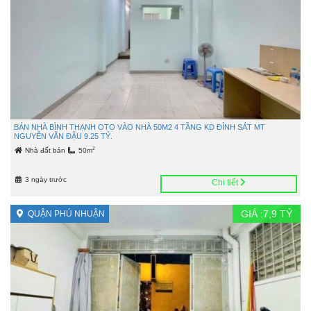
BÁN NHÀ BÌNH THẠNH OTO VÀO NHÀ 50M2 4 TẦNG KD ĐỈNH SÁT MT
NGUYỄN VĂN ĐẬU 9.25 TỶ.
2
Nhà đất bán
50m
3 ngày trước
Chi tiết
GIÁ :
7,9
TỶ
QUẬN PHÚ NHUẬN