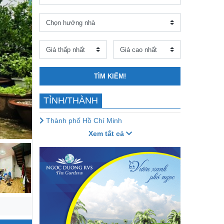
TÌM KIẾM!
TỈNH/THÀNH
Thành phố Hồ Chí Minh
Xem tất cả