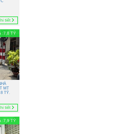
ỨC
hi tiết
 :
7,8
TỶ
NHÀ
T MT
8 TỶ.
hi tiết
 :
7,9
TỶ