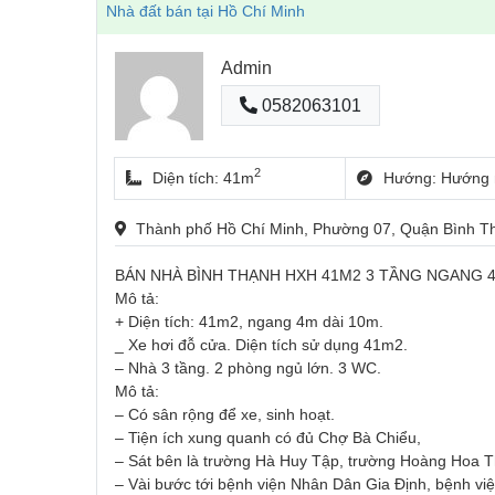
Nhà đất bán tại Hồ Chí Minh
Admin
0582063101
2
Diện tích: 41m
Hướng: Hướng 
Thành phố Hồ Chí Minh, Phường 07, Quận Bình 
BÁN NHÀ BÌNH THẠNH HXH 41M2 3 TẦNG NGANG 
Mô tả:
+ Diện tích: 41m2, ngang 4m dài 10m.
_ Xe hơi đỗ cửa. Diện tích sử dụng 41m2.
– Nhà 3 tầng. 2 phòng ngủ lớn. 3 WC.
Mô tả:
– Có sân rộng để xe, sinh hoạt.
– Tiện ích xung quanh có đủ Chợ Bà Chiểu,
– Sát bên là trường Hà Huy Tập, trường Hoàng Hoa 
– Vài bước tới bệnh viện Nhân Dân Gia Định, bệnh v