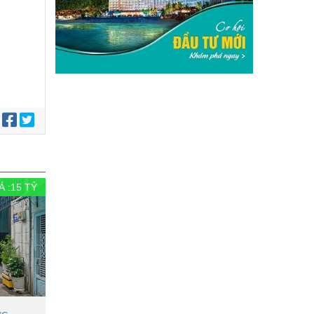
:
Á :
15
TỶ