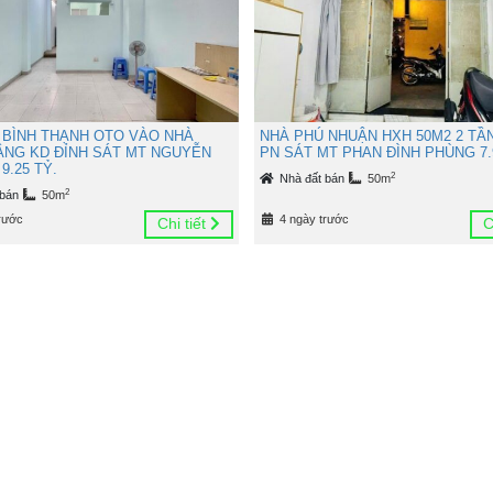
 BÌNH THẠNH OTO VÀO NHÀ
NHÀ PHÚ NHUẬN HXH 50M2 2 TẦ
TẦNG KD ĐỈNH SÁT MT NGUYỄN
PN SÁT MT PHAN ĐÌNH PHÙNG 7.
9.25 TỶ.
2
Nhà đất bán
50m
2
 bán
50m
rước
4 ngày trước
Chi tiết
C