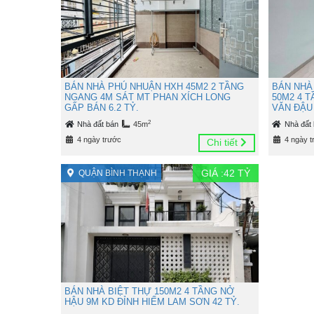
BÁN NHÀ PHÚ NHUẬN HXH 45M2 2 TẦNG
BÁN NHÀ
NGANG 4M SÁT MT PHAN XÍCH LONG
50M2 4 
GẤP BÁN 6.2 TỶ.
VĂN ĐẬU 
2
Nhà đất bán
45m
Nhà đất
4 ngày trước
4 ngày t
Chi tiết
GIÁ :
42
TỶ
QUẬN BÌNH THẠNH
BÁN NHÀ BIỆT THỰ 150M2 4 TẦNG NỞ
HẬU 9M KD ĐỈNH HIẾM LAM SƠN 42 TỶ.