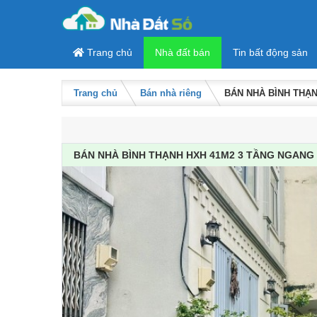
Skip to content
Trang chủ
Nhà đất bán
Tin bất động sản
Trang chủ
Bán nhà riêng
BÁN NHÀ BÌNH THẠN
BÁN NHÀ BÌNH THẠNH HXH 41M2 3 TẦNG NGANG 