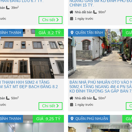
HAN ĐĂNG LƯU 6.7 TỶ.
NGANG GẦN 5M KD ĐỈNH PHÓ Đ
CHÍNH 15 TỶ.
2
 bán
39m
2
Nhà đất bán
90m
rước
1 ngày trước
Chi tiết
C
GIÁ :
8,2
TỶ
GIÁ
BÌNH THẠNH
QUẬN TÂN BÌNH
H THẠNH HXH 50M2 4 TẦNG
BÁN NHÀ PHÚ NHUẬN OTO VÀO 
M SÁT MT ĐẸP BẠCH ĐẰNG 8.2
50M2 4 TẦNG NGANG 4M 4 PN SÁ
KD ĐỈNH TRƯỜNG SA GẤP BÁN 7.
2
2
 bán
50m
Nhà đất bán
50m
rước
1 ngày trước
Chi tiết
C
GIÁ :
9,25
TỶ
GIÁ
BÌNH THẠNH
QUẬN PHÚ NHUẬN