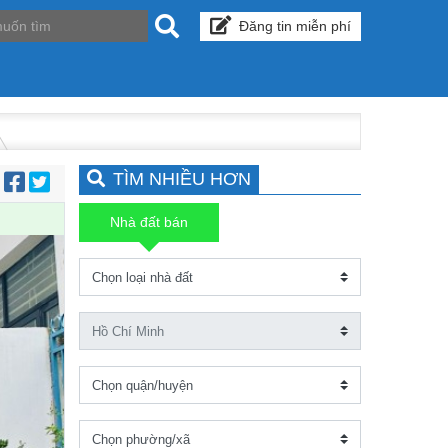
Đăng tin miễn phí
TÌM NHIỀU HƠN
:
Nhà đất bán