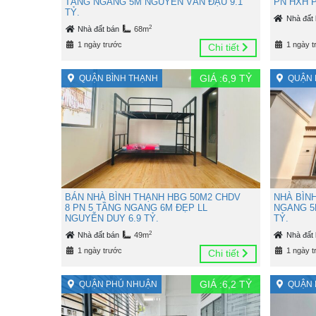
TẦNG NGANG 5M NGUYỄN VĂN ĐẬU 9.1
PN HXH P
TỶ.
Nhà đất
2
Nhà đất bán
68m
1 ngày trước
1 ngày t
Chi tiết
GIÁ :
6,9
TỶ
QUẬN BÌNH THẠNH
QUẬN 
BÁN NHÀ BÌNH THẠNH HBG 50M2 CHDV
NHÀ BÌN
8 PN 5 TẦNG NGANG 6M ĐẸP LL
NGANG 5
NGUYỄN DUY 6.9 TỶ.
TỶ.
2
Nhà đất bán
49m
Nhà đất
1 ngày trước
1 ngày t
Chi tiết
GIÁ :
6,2
TỶ
QUẬN PHÚ NHUẬN
QUẬN 