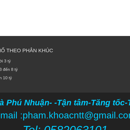
HỐ THEO PHÂN KHÚC
i 3 tỷ
3 đến 8 tỷ
n 10 tỷ
à Phú Nhuận- -Tận tâm-Tăng tốc-Ti
mail :pham.khoacntt@gmail.c