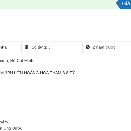
Giá 
nhà
Số tầng: 3
2 năm trước
Thạnh, Hồ Chí Minh
4M 3PN LỚN HOÀNG HOA THÁM 3.8 TỶ
Thám.
iện Ung Bướu.