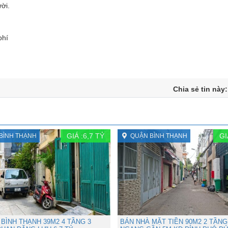
ời.
phí
Chia sẻ tin này
GIÁ :
6,7
TỶ
GI
BÌNH THẠNH
QUẬN BÌNH THẠNH
BÌNH THẠNH 39M2 4 TẦNG 3
BÁN NHÀ MẶT TIỀN 90M2 2 TẦNG