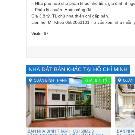
– Nhà phù hợp cho phân khúc nhỏ tiền, gia đình ít ngư
– Pháp lý chuẩn. Hoàn công đủ.
Giá 3.8 tỷ. TL chủ nhà thiện chí gấp bán.
Liên hệ: Mr Khoa 0582063101 Tư vấn xem nhà miễn 
Visits: 67
NHÀ ĐẤT BÁN KHÁC TẠI HỒ CHÍ MINH
GIÁ :
9,1
TỶ
QUẬN BÌNH THẠNH
QUẬN 
BÁN NHÀ BÌNH THẠNH HXH 68M2 3
BÁN NHÀ 