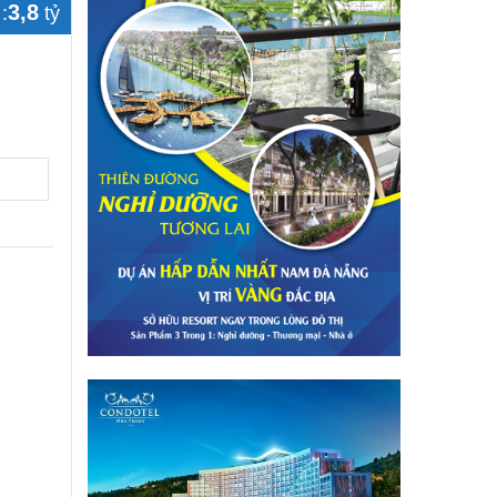
3,8
:
tỷ