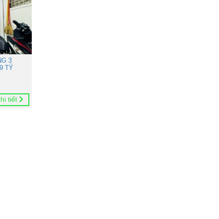
NG 3
9 TỶ
hi tiết