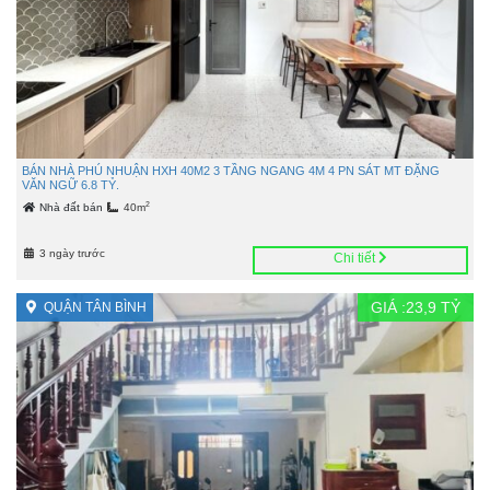
BÁN NHÀ PHÚ NHUẬN HXH 40M2 3 TẦNG NGANG 4M 4 PN SÁT MT ĐẶNG
VĂN NGỮ 6.8 TỶ.
2
Nhà đất bán
40m
3 ngày trước
Chi tiết
GIÁ :
23,9
TỶ
QUẬN TÂN BÌNH