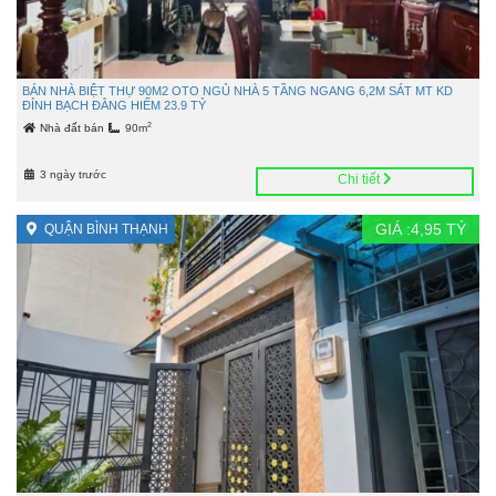
BÁN NHÀ BIỆT THỰ 90M2 OTO NGỦ NHÀ 5 TẦNG NGANG 6,2M SÁT MT KD
ĐỈNH BẠCH ĐẰNG HIẾM 23.9 TỶ
2
Nhà đất bán
90m
3 ngày trước
Chi tiết
GIÁ :
4,95
TỶ
QUẬN BÌNH THẠNH