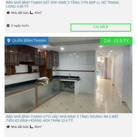
BÁN NHÀ BÌNH THẠNH SÁT HXH 40M2 3 TẦNG 3 PN ĐẸP LL NƠ TRANG
LONG 4.95 TỶ
2
Nhà đất bán
40m
3 ngày trước
Chi tiết
GIÁ :
13,9
TỶ
QUẬN BÌNH THẠNH
BÁN NHÀ BÌNH THẠNH OTO VÀO NHÀ 80M2 3 TẦNG NGANG 4M 2 MẶT
TIỀN KD ĐỈNH HOÀNG HOA THÁM 13.9 TỶ.
2
Nhà đất bán
80m