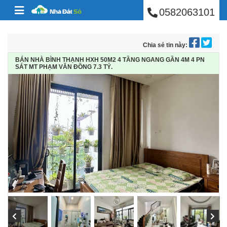
BÁN NHÀ PHÚ NHUẬ
Skip to content
0582063101
Chia sẻ tin này:
BÁN NHÀ BÌNH THẠNH HXH 50M2 4 TẦNG NGANG GẦN 4M 4 PN
SÁT MT PHẠM VĂN ĐỒNG 7.3 TỶ.