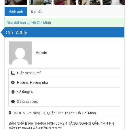
Hình ảnh
Bản đồ
Nhà đất bán tại Hồ Chí Minh
7,3
Giá :
tỷ
Admin
2
Diện tích: 50m
Hướng: Hướng nhà
Số tầng: 4
3 tháng trước
TPHCM, Phường 13, Quận Bình Thạnh, Hồ Chí Minh
BÁN NHÀ BÌNH THẠNH HXH 50M2 4 TẦNG NGANG GẦN 4M 4 PN
SÁT MT PHẠM VĂN ĐỒNG 7.3 TỶ.