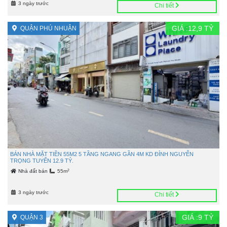
3 ngày trước
Chi tiết
GIÁ :
12,9
TỶ
QUẬN PHÚ NHUẬN
BÁN NHÀ MẶT TIỀN 55M2 5 TẦNG NGANG GẦN 4M KD ĐỈNH NGUYỄN
TRỌNG TUYỂN 12.9 TỶ.
2
Nhà đất bán
55m
3 ngày trước
Chi tiết
GIÁ :
9
TỶ
QUẬN 3