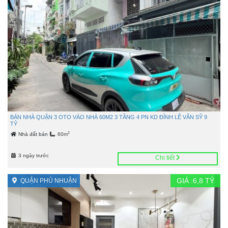
BÁN NHÀ QUẬN 3 OTO VÀO NHÀ 60M2 3 TẦNG 4 PN KD ĐỈNH LÊ VĂN SỸ 9
TỶ
2
Nhà đất bán
60m
3 ngày trước
Chi tiết
GIÁ :
6,8
TỶ
QUẬN PHÚ NHUẬN