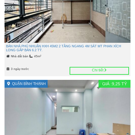
BÁN NHÀ PHÚ NHUẬN HXH 45M2 2 TẦNG NGANG 4M SÁT MT PHAN XÍCH
LONG GẤP BÁN 6.2 TỶ.
2
Nhà đất bán
45m
3 ngày trước
Chi tiết
GIÁ :
9,25
TỶ
QUẬN BÌNH THẠNH