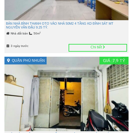
BÁN NHÀ BÌNH THẠNH OTO VÀO NHÀ 50M2 4 TẦNG KD ĐỈNH SÁT MT
NGUYỄN VĂN ĐẬU 9.25 TỶ.
2
Nhà đất bán
50m
3 ngày trước
Chi tiết
GIÁ :
7,9
TỶ
QUẬN PHÚ NHUẬN