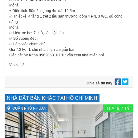
Mô tả:
+ Diện tích: 50m2, ngang 4m dài 12.5m.
✅ Thiết kế: 4 tầng 1 trệt 2 lầu sân thượng, gồm 4 PN, 3 WC, đủ công
năng.
Mô tả:
✅ Hẻm xe hơi 7 chỗ, sát mặt tiền.
✅ Sổ vuông đẹp.
✅ Làm việc chính chủ.
Giá 7.3 tỷ. TL chủ nhà thiện chí gấp bán.
Liên hệ: Mr Khoa 0582063101 Tư vấn xem nhà miễn phí
Visits: 12
Chia sẻ tin này:
NHÀ ĐẤT BÁN KHÁC TẠI HỒ CHÍ MINH
GIÁ :
6,2
TỶ
QUẬN PHÚ NHUẬN