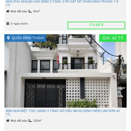
NHÀ PHÚ NHUẬN HXH 50M2 2 TẦNG 3 PN SÁT MT PHAN ĐÌNH PHÙNG 7.9
TỶ
2
Nhà đất bán
50m
3 ngày trước
Chi tiết
GIÁ :
42
TỶ
QUẬN BÌNH THẠNH
BÁN NHÀ BIỆT THỰ 150M2 4 TẦNG NỞ HẬU 9M KD ĐỈNH HIẾM LAM SƠN 42
TỶ.
2
Nhà đất bán
150m