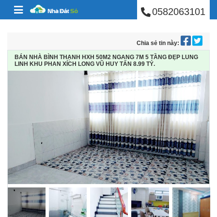
BÁN NHÀ PHÚ NHUẬ
Skip to content
0582063101
Chia sẻ tin này:
BÁN NHÀ BÌNH THẠNH HXH 50M2 NGANG 7M 5 TẦNG ĐẸP LUNG
LINH KHU PHAN XÍCH LONG VŨ HUY TẤN 8.99 TỶ.