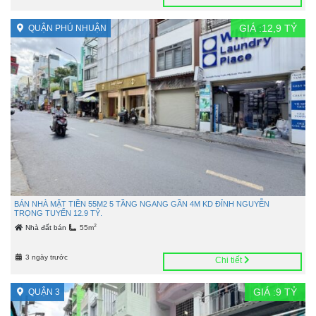
GIÁ :
12,9
TỶ
QUẬN PHÚ NHUẬN
BÁN NHÀ MẶT TIỀN 55M2 5 TẦNG NGANG GẦN 4M KD ĐỈNH NGUYỄN
TRỌNG TUYỂN 12.9 TỶ.
2
Nhà đất bán
55m
3 ngày trước
Chi tiết
GIÁ :
9
TỶ
QUẬN 3