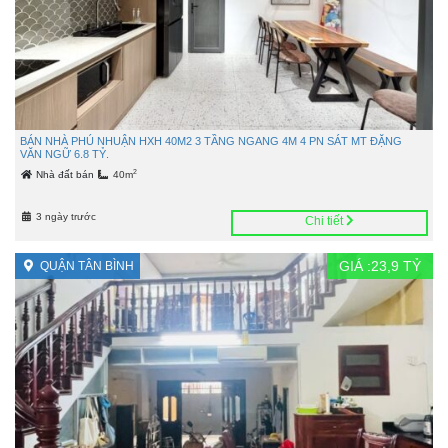
BÁN NHÀ PHÚ NHUẬN HXH 40M2 3 TẦNG NGANG 4M 4 PN SÁT MT ĐẶNG
VĂN NGỮ 6.8 TỶ.
2
Nhà đất bán
40m
3 ngày trước
Chi tiết
GIÁ :
23,9
TỶ
QUẬN TÂN BÌNH