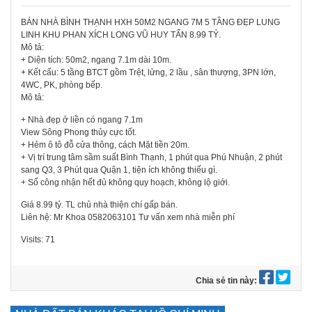
BÁN NHÀ BÌNH THẠNH HXH 50M2 NGANG 7M 5 TẦNG ĐẸP LUNG
LINH KHU PHAN XÍCH LONG VŨ HUY TẤN 8.99 TỶ.
Mô tả:
+ Diện tích: 50m2, ngang 7.1m dài 10m.
+ Kết cấu: 5 tầng BTCT gồm Trệt, lửng, 2 lầu , sân thượng, 3PN lớn,
4WC, PK, phòng bếp.
Mô tả:
+ Nhà đẹp ở liền có ngang 7.1m
View Sông Phong thủy cực tốt.
+ Hẻm ô tô đỗ cửa thông, cách Mặt tiền 20m.
+ Vị trí trung tâm sầm suất Bình Thạnh, 1 phút qua Phú Nhuận, 2 phút
sang Q3, 3 Phút qua Quận 1, tiện ích không thiếu gì.
+ Sổ công nhận hết đủ không quy hoạch, không lộ giới.
Giá 8.99 tỷ. TL chủ nhà thiện chí gấp bán.
Liên hệ: Mr Khoa 0582063101 Tư vấn xem nhà miễn phí
Visits: 71
Chia sẻ tin này: