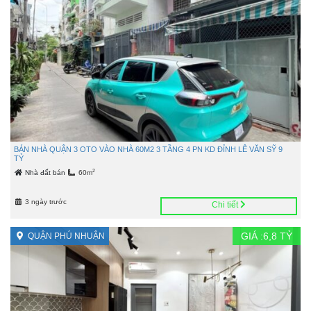
BÁN NHÀ QUẬN 3 OTO VÀO NHÀ 60M2 3 TẦNG 4 PN KD ĐỈNH LÊ VĂN SỸ 9
TỶ
2
Nhà đất bán
60m
3 ngày trước
Chi tiết
GIÁ :
6,8
TỶ
QUẬN PHÚ NHUẬN