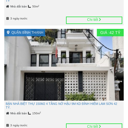
TỶ
2
Nhà đất bán
50m
3 ngày trước
Chi tiết
GIÁ :
42
TỶ
QUẬN BÌNH THẠNH
BÁN NHÀ BIỆT THỰ 150M2 4 TẦNG NỞ HẬU 9M KD ĐỈNH HIẾM LAM SƠN 42
TỶ.
2
Nhà đất bán
150m
3 ngày trước
Chi tiết