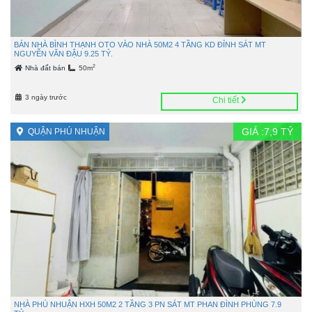
BÁN NHÀ BÌNH THẠNH OTO VÀO NHÀ 50M2 4 TẦNG KD ĐỈNH SÁT MT
NGUYỄN VĂN ĐẬU 9.25 TỶ.
2
Nhà đất bán
50m
3 ngày trước
Chi tiết
GIÁ :
7,9
TỶ
QUẬN PHÚ NHUẬN
NHÀ PHÚ NHUẬN HXH 50M2 2 TẦNG 3 PN SÁT MT PHAN ĐÌNH PHÙNG 7.9