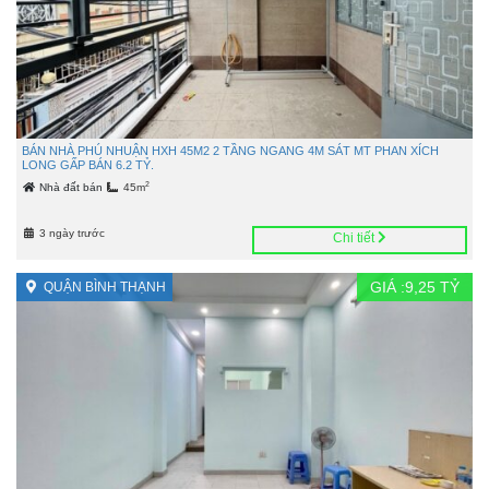
BÁN NHÀ PHÚ NHUẬN HXH 45M2 2 TẦNG NGANG 4M SÁT MT PHAN XÍCH
LONG GẤP BÁN 6.2 TỶ.
2
Nhà đất bán
45m
3 ngày trước
Chi tiết
GIÁ :
9,25
TỶ
QUẬN BÌNH THẠNH