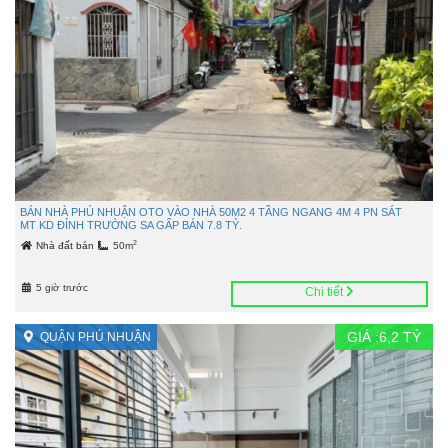
BÁN NHÀ PHÚ NHUẬN OTO VÀO NHÀ 50M2 4 TẦNG NGANG 4M 4 PN SÁT
MT KD ĐỈNH TRƯỜNG SA GẤP BÁN 7.8 TỶ.
2
Nhà đất bán
50m
5 giờ trước
Chi tiết
GIÁ :
6,2
TỶ
QUẬN PHÚ NHUẬN