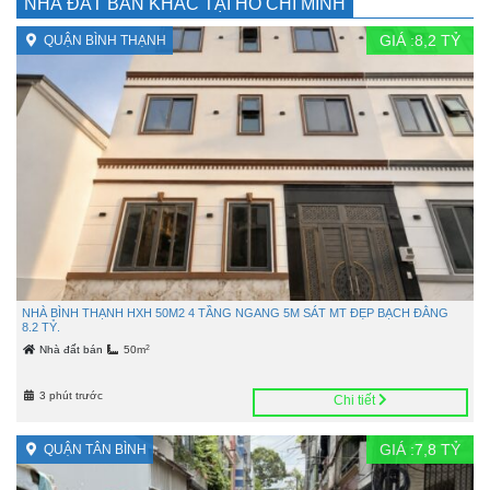
NHÀ ĐẤT BÁN KHÁC TẠI HỒ CHÍ MINH
GIÁ :
8,2
TỶ
QUẬN BÌNH THẠNH
NHÀ BÌNH THẠNH HXH 50M2 4 TẦNG NGANG 5M SÁT MT ĐẸP BẠCH ĐẰNG
8.2 TỶ.
2
Nhà đất bán
50m
3 phút trước
Chi tiết
GIÁ :
7,8
TỶ
QUẬN TÂN BÌNH