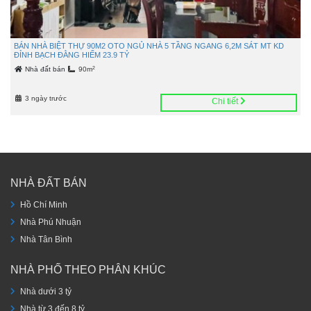
BÁN NHÀ BIỆT THỰ 90M2 OTO NGỦ NHÀ 5 TẦNG NGANG 6,2M SÁT MT KD
ĐỈNH BẠCH ĐẰNG HIẾM 23.9 TỶ
2
Nhà đất bán
90m
3 ngày trước
Chi tiết
NHÀ ĐẤT BÁN
Hồ Chí Minh
Nhà Phú Nhuận
Nhà Tân Bình
NHÀ PHỐ THEO PHÂN KHÚC
Nhà dưới 3 tỷ
Nhà từ 3 đến 8 tỷ