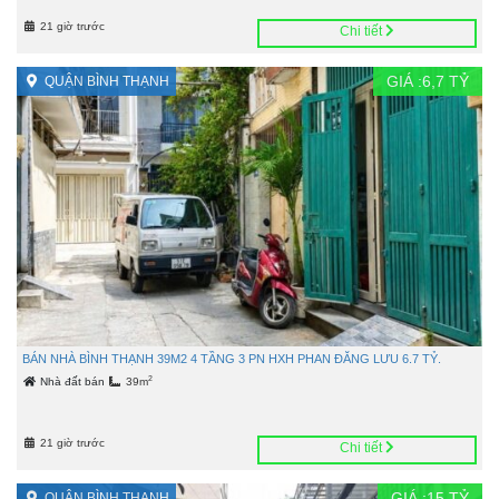
21 giờ trước
Chi tiết
GIÁ :
6,7
TỶ
QUẬN BÌNH THẠNH
BÁN NHÀ BÌNH THẠNH 39M2 4 TẦNG 3 PN HXH PHAN ĐĂNG LƯU 6.7 TỶ.
2
Nhà đất bán
39m
21 giờ trước
Chi tiết
GIÁ :
15
TỶ
QUẬN BÌNH THẠNH