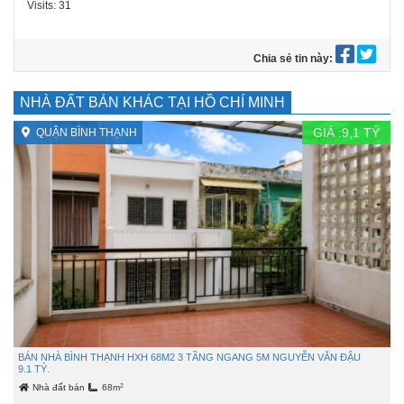
Visits: 31
Chia sẻ tin này:
NHÀ ĐẤT BÁN KHÁC TẠI HỒ CHÍ MINH
GIÁ :
9,1
TỶ
QUẬN BÌNH THẠNH
BÁN NHÀ BÌNH THẠNH HXH 68M2 3 TẦNG NGANG 5M NGUYỄN VĂN ĐẬU
9.1 TỶ.
2
Nhà đất bán
68m