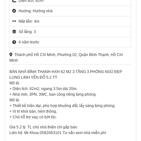
Diện tích: 62m
Hướng: Hướng nhà
Mặt tiền: 4m
Số tầng: 3
4 năm trước
Thành phố Hồ Chí Minh, Phường 02, Quận Bình Thạnh, Hồ Chí
Minh
BÁN NHÀ BÌNH THẠNH HXH 62 M2 3 TẦNG 3 PHÒNG NGỦ ĐẸP
LUNG LINH YÊN ĐỖ 5.2 TỶ.
Mô tả:
+ Diện tích: 62m2, ngang 3.5m dài 20m.
+ Nhà mới, 3PN, 3WC, ban công riêng từng phòng.
Mô tả:
+ Thiết kế hiện đại, phù hợp khuông đất, lấy sáng từng phòng.
+ Vị trí khỏi bàn, hẻm thông,
+ Chủ hỗ trợ vay, có bớt lộc.
Giá 5.2 tỷ. TL chủ nhà thiện chí gấp bán.
Liên hệ: Mr Khoa 0582063101 Tư vấn xem nhà miễn phí