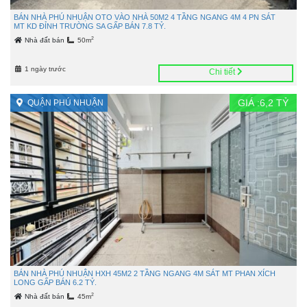
BÁN NHÀ PHÚ NHUẬN OTO VÀO NHÀ 50M2 4 TẦNG NGANG 4M 4 PN SÁT
MT KD ĐỈNH TRƯỜNG SA GẤP BÁN 7.8 TỶ.
2
Nhà đất bán
50m
1 ngày trước
Chi tiết
GIÁ :
6,2
TỶ
QUẬN PHÚ NHUẬN
BÁN NHÀ PHÚ NHUẬN HXH 45M2 2 TẦNG NGANG 4M SÁT MT PHAN XÍCH
LONG GẤP BÁN 6.2 TỶ.
2
Nhà đất bán
45m