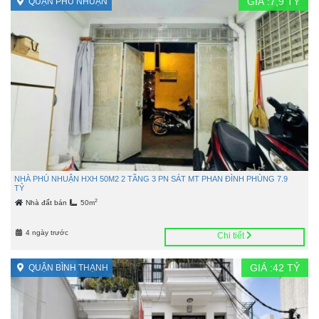
GIÁ :
7,9
TỶ
QUẬN PHÚ NHUẬN
NHÀ PHÚ NHUẬN HXH 50M2 2 TẦNG 3 PN SÁT MT PHAN ĐÌNH PHÙNG 7.9
TỶ
2
Nhà đất bán
50m
4 ngày trước
Chi tiết
GIÁ :
42
TỶ
QUẬN BÌNH THẠNH