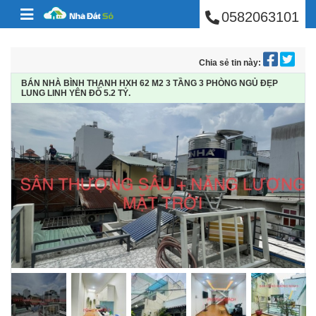
BÁN NHÀ PHÚ NHUẬ
Skip to content
0582063101
Chia sẻ tin này:
BÁN NHÀ BÌNH THẠNH HXH 62 M2 3 TẦNG 3 PHÒNG NGỦ ĐẸP
LUNG LINH YÊN ĐỖ 5.2 TỶ.