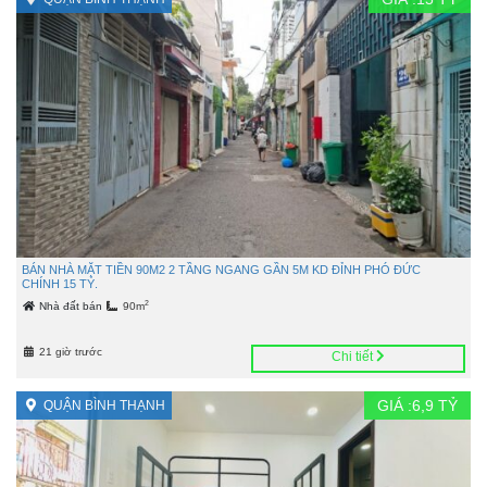
BÁN NHÀ MẶT TIỀN 90M2 2 TẦNG NGANG GẦN 5M KD ĐỈNH PHÓ ĐỨC
CHÍNH 15 TỶ.
2
Nhà đất bán
90m
21 giờ trước
Chi tiết
GIÁ :
6,9
TỶ
QUẬN BÌNH THẠNH