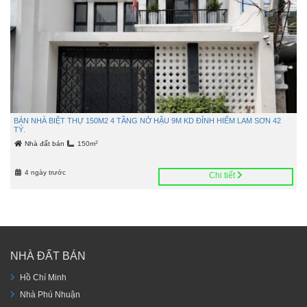
BÁN NHÀ BIỆT THỰ 150M2 4 TẦNG NỞ HẬU 9M KD ĐỈNH HIẾM LAM SƠN 42
TỶ.
2
Nhà đất bán
150m
4 ngày trước
Chi tiết
NHÀ ĐẤT BÁN
Hồ Chí Minh
Nhà Phú Nhuận