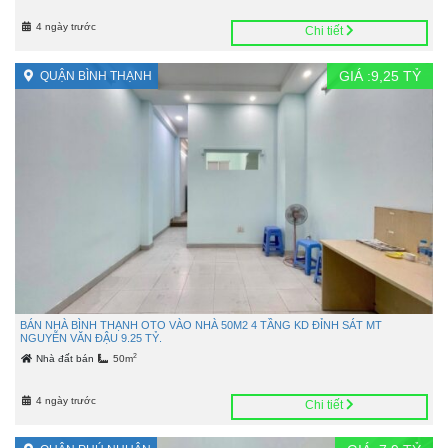
4 ngày trước
Chi tiết
GIÁ :
9,25
TỶ
QUẬN BÌNH THẠNH
BÁN NHÀ BÌNH THẠNH OTO VÀO NHÀ 50M2 4 TẦNG KD ĐỈNH SÁT MT
NGUYỄN VĂN ĐẬU 9.25 TỶ.
2
Nhà đất bán
50m
4 ngày trước
Chi tiết