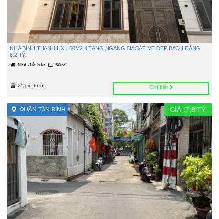
NHÀ BÌNH THẠNH HXH 50M2 4 TẦNG NGANG 5M SÁT MT ĐẸP BẠCH ĐẰNG
8.2 TỶ.
2
Nhà đất bán
50m
21 giờ trước
Chi tiết
GIÁ :
7,8
TỶ
QUẬN TÂN BÌNH