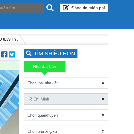
Đăng tin miễn phí
8.39 TỶ.
TÌM NHIỀU HƠN
:
Nhà đất bán