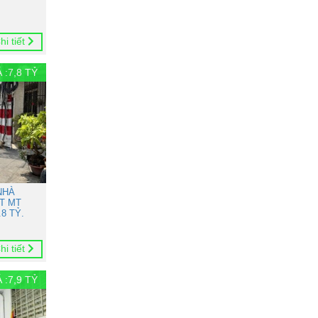
hi tiết
 :
7,8
TỶ
NHÀ
T MT
8 TỶ.
hi tiết
 :
7,9
TỶ