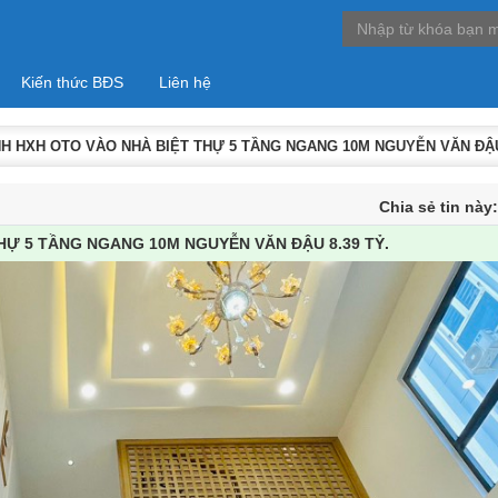
Kiến thức BĐS
Liên hệ
H HXH OTO VÀO NHÀ BIỆT THỰ 5 TẦNG NGANG 10M NGUYỄN VĂN ĐẬU 
Chia sẻ tin này
HỰ 5 TẦNG NGANG 10M NGUYỄN VĂN ĐẬU 8.39 TỶ.