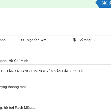
Giá :
nhà
Mặt tiền: 4m
Số tầng: 5
Thạnh, Hồ Chí Minh
Ự 5 TẦNG NGANG 10M NGUYỄN VĂN ĐẬU 8.39 TỶ.
hượng thoáng mát.
ng, hồ bơi Rạch Miễu…