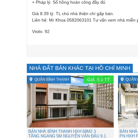
+ Pháp lý: Sổ hồng hoàn công đầy đủ
Giá 8.39 tỷ. TL chủ nhà thiện chí gấp bán.
Liên hệ: Mr Khoa 0582063101 Tư vấn xem nhà miễn 
Visits: 92
NHÀ ĐẤT BÁN KHÁC TẠI HỒ CHÍ MINH
GIÁ :
9,1
TỶ
QUẬN BÌNH THẠNH
QUẬN 
BÁN NHÀ BÌNH THẠNH HXH 68M2 3
BÁN NHÀ 
TẦNG NGANG 5M NGUYỄN VĂN ĐẬU 9.1
PN HXH P