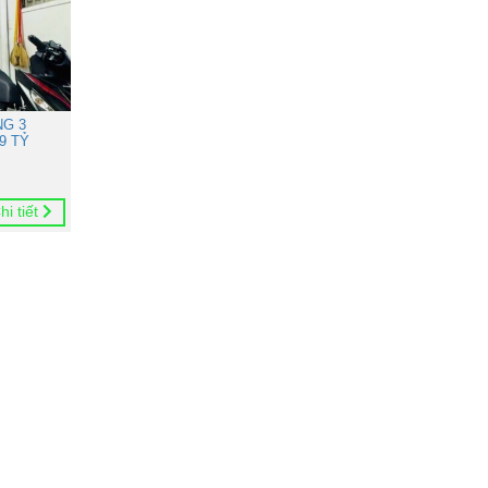
NG 3
9 TỶ
hi tiết