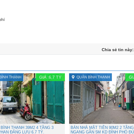
phí
Chia sẻ tin này
GIÁ :
6,7
TỶ
GI
BÌNH THẠNH
QUẬN BÌNH THẠNH
BÌNH THẠNH 39M2 4 TẦNG 3
BÁN NHÀ MẶT TIỀN 90M2 2 TẦNG
HAN ĐĂNG LƯU 6.7 TỶ.
NGANG GẦN 5M KD ĐỈNH PHÓ Đ