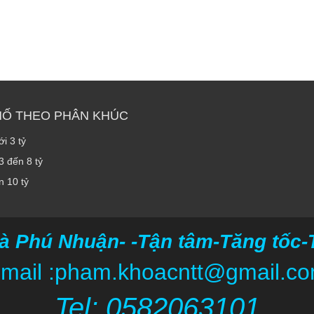
HỐ THEO PHÂN KHÚC
i 3 tỷ
3 đến 8 tỷ
n 10 tỷ
à Phú Nhuận- -Tận tâm-Tăng tốc-Ti
mail :pham.khoacntt@gmail.c
Tel: 05820
63101