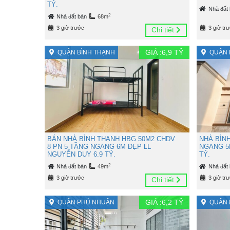
TỶ.
Nhà đất
2
Nhà đất bán
68m
3 giờ trước
3 giờ tr
Chi tiết
GIÁ :
6,9
TỶ
QUẬN BÌNH THẠNH
QUẬN 
BÁN NHÀ BÌNH THẠNH HBG 50M2 CHDV
NHÀ BÌN
8 PN 5 TẦNG NGANG 6M ĐẸP LL
NGANG 5
NGUYỄN DUY 6.9 TỶ.
TỶ.
2
Nhà đất bán
49m
Nhà đất
3 giờ trước
3 giờ tr
Chi tiết
GIÁ :
6,2
TỶ
QUẬN PHÚ NHUẬN
QUẬN 