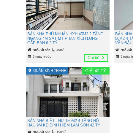
BÁN NHÀ PHÚ NHUẬN HXH 45M2 2 TẦNG
BÁN NHÀ
NGANG 4M SÁT MT PHAN XÍCH LONG
50M2 4 
GẤP BÁN 6.2 TỶ.
VĂN ĐẬU 
2
Nhà đất bán
45m
Nhà đất
3 ngày trước
3 ngày t
Chi tiết
GIÁ :
42
TỶ
QUẬN BÌNH THẠNH
BÁN NHÀ BIỆT THỰ 150M2 4 TẦNG NỞ
HẬU 9M KD ĐỈNH HIẾM LAM SƠN 42 TỶ.
2
Nhà đất bán
150m