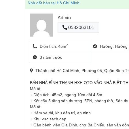
Nhà đất bán tại Hồ Chí Minh
Admin
0582063101
2
Diện tích: 45m
Hướng: Hướng 
3 năm trước
Thành phố Hồ Chí Minh, Phường 05, Quận Bình 
BÁN NHÀ BÌNH THẠNH HXH OTO VÀO NHÀ BIỆT TH
Mô tả:
+ Diện tích: 45m2, ngang 10m dài 4.5m.
+ Kết cấu 5 tầng sân thượng. 5PN, phòng thờ, Sân t
Mô tả:
+ Hẻm xe tải, khu dân trí, an ninh.
+ Khu vực sạch đẹp.
+ Gần bệnh viện Gia Định, chợ Bà Chiểu, sân vận độ