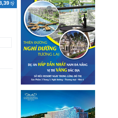
8,39
tỷ