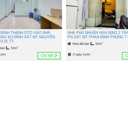
 BÌNH THẠNH OTO VÀO NHÀ
NHÀ PHÚ NHUẬN HXH 50M2 2 TẦ
TẦNG KD ĐỈNH SÁT MT NGUYỄN
PN SÁT MT PHAN ĐÌNH PHÙNG 7.
9.25 TỶ.
2
Nhà đất bán
50m
2
 bán
50m
rước
3 ngày trước
Chi tiết
C