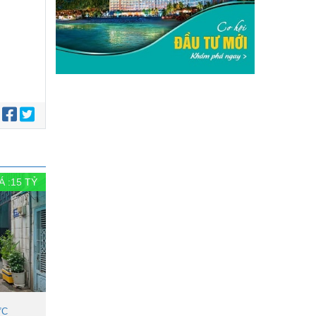
:
Á :
15
TỶ
ỨC