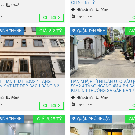
CHÍNH 15 TỶ.
2
 bán
39m
2
Nhà đất bán
90m
ước
3 giờ trước
Chi tiết
C
GIÁ :
8,2
TỶ
GIÁ
BÌNH THẠNH
QUẬN TÂN BÌNH
H THẠNH HXH 50M2 4 TẦNG
BÁN NHÀ PHÚ NHUẬN OTO VÀO 
M SÁT MT ĐẸP BẠCH ĐẰNG 8.2
50M2 4 TẦNG NGANG 4M 4 PN SÁ
KD ĐỈNH TRƯỜNG SA GẤP BÁN 7.
2
2
 bán
50m
Nhà đất bán
50m
ước
8 giờ trước
Chi tiết
C
GIÁ :
9,25
TỶ
GIÁ
BÌNH THẠNH
QUẬN PHÚ NHUẬN