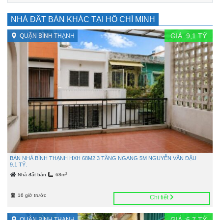
NHÀ ĐẤT BÁN KHÁC TẠI HỒ CHÍ MINH
GIÁ :
9,1
TỶ
QUẬN BÌNH THẠNH
BÁN NHÀ BÌNH THẠNH HXH 68M2 3 TẦNG NGANG 5M NGUYỄN VĂN ĐẬU
9.1 TỶ.
2
Nhà đất bán
68m
16 giờ trước
Chi tiết
GIÁ :
6,7
TỶ
QUẬN BÌNH THẠNH