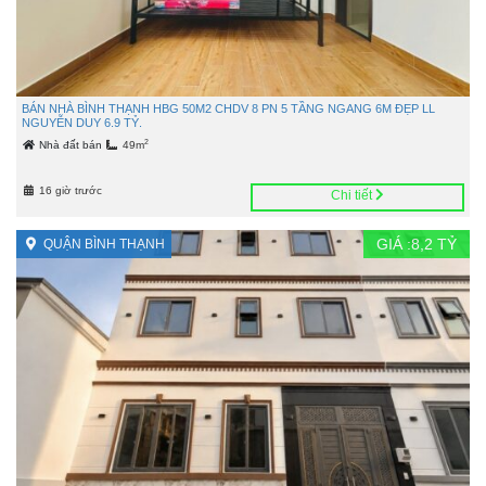
BÁN NHÀ BÌNH THẠNH HBG 50M2 CHDV 8 PN 5 TẦNG NGANG 6M ĐẸP LL
NGUYỄN DUY 6.9 TỶ.
2
Nhà đất bán
49m
16 giờ trước
Chi tiết
GIÁ :
8,2
TỶ
QUẬN BÌNH THẠNH