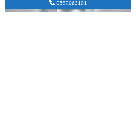
GIÁ :
9,25
TỶ
QUẬN BÌNH THẠNH
0582063101
BÁN NHÀ BÌNH THẠNH OTO VÀO NHÀ 50M2 4 TẦNG KD ĐỈNH SÁT MT
NGUYỄN VĂN ĐẬU 9.25 TỶ.
2
Nhà đất bán
50m
4 ngày trước
Chi tiết
GIÁ :
7,9
TỶ
QUẬN PHÚ NHUẬN