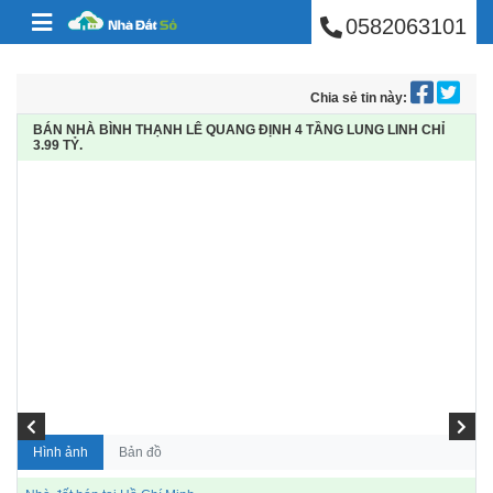
BÁN NHÀ PHÚ NHUẬ
Skip to content
0582063101
Chia sẻ tin này:
BÁN NHÀ BÌNH THẠNH LÊ QUANG ĐỊNH 4 TẦNG LUNG LINH CHỈ
3.99 TỶ.
Hình ảnh
Bản đồ