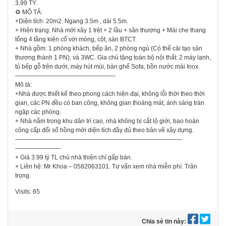
3.99 TỶ.
♻ MÔ TẢ:
+Diện tích: 20m2. Ngang 3.5m , dài 5.5m.
+ Hiện trạng: Nhà mới xây 1 trệt + 2 lầu + sân thượng + Mái che thang
tổng 4 tầng kiên cố với móng, cột, sàn BTCT.
+ Nhà gồm: 1 phòng khách, bếp ăn, 2 phòng ngủ (Có thể cải tạo sân
thượng thành 1 PN), và 3WC. Gia chủ tặng toàn bộ nội thất: 2 máy lạnh,
tủ bếp gỗ trên dưới, máy hút mùi, bàn ghế Sofa, bồn nước mái Inox.
————————————————–
Mô tả:
+Nhà được thiết kế theo phong cách hiện đại, không lỗi thời theo thời
gian, các PN đều có ban công, không gian thoáng mát, ánh sáng tràn
ngập các phòng.
+ Nhà nằm trong khu dân trí cao, nhà không bị cắt lộ giới, bao hoàn
công cấp đổi sổ hồng mới diện tích đầy đủ theo bản vẽ xây dựng.
———————————————————————————–
———————–
+ Giá 3.99 tỷ TL chủ nhà thiện chí gấp bán.
+ Liên hệ: Mr Khoa – 0582063101. Tư vấn xem nhà miễn phí. Trân
trọng.
Visits: 65
Chia sẻ tin này: