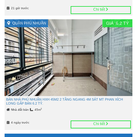
21 giờ trước
Chi tiết
GIÁ :
6,2
TỶ
QUẬN PHÚ NHUẬN
BÁN NHÀ PHÚ NHUẬN HXH 45M2 2 TẦNG NGANG 4M SÁT MT PHAN XÍCH
LONG GẤP BÁN 6.2 TỶ.
2
Nhà đất bán
45m
4 ngày trước
Chi tiết