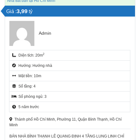
Nhà đất bán tại Hồ Chí Minh
3,99
Giá :
tỷ
Admin
2
Diện tích: 20m
Hướng: Hướng nhà
Mặt tiền: 10m
Số tầng: 4
Số phòng ngủ: 3
5 năm trước
Thành phố Hồ Chí Minh, Phường 11, Quận Bình Thạnh, Hồ Chí
Minh
BÁN NHÀ BÌNH THẠNH LÊ QUANG ĐỊNH 4 TẦNG LUNG LINH CHỈ