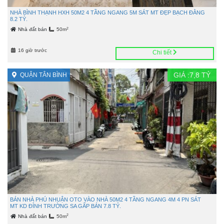
NHÀ BÌNH THẠNH HXH 50M2 4 TẦNG NGANG 5M SÁT MT ĐẸP BẠCH ĐẰNG
8.2 TỶ.
2
Nhà đất bán
50m
16 giờ trước
Chi tiết
GIÁ :
7,8
TỶ
QUẬN TÂN BÌNH
BÁN NHÀ PHÚ NHUẬN OTO VÀO NHÀ 50M2 4 TẦNG NGANG 4M 4 PN SÁT
MT KD ĐỈNH TRƯỜNG SA GẤP BÁN 7.8 TỶ.
2
Nhà đất bán
50m