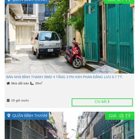
BÁN NHÀ BÌNH THẠNH 39M2 4 TẦNG 3 PN HXH PHAN ĐĂNG LƯU 6.7 TỶ.
2
Nhà đất bán
39m
16 giờ trước
Chi tiết
GIÁ :
15
TỶ
QUẬN BÌNH THẠNH