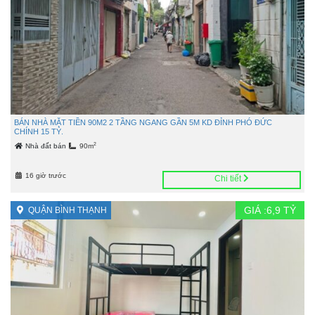
BÁN NHÀ MẶT TIỀN 90M2 2 TẦNG NGANG GẦN 5M KD ĐỈNH PHÓ ĐỨC
CHÍNH 15 TỶ.
2
Nhà đất bán
90m
16 giờ trước
Chi tiết
GIÁ :
6,9
TỶ
QUẬN BÌNH THẠNH