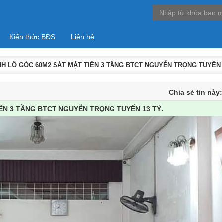
Kiến thức BĐS
Liên hệ
H LÔ GÓC 60M2 SÁT MẶT TIỀN 3 TẦNG BTCT NGUYỄN TRỌNG TUYỂN 
Chia sẻ tin này
ỀN 3 TẦNG BTCT NGUYỄN TRỌNG TUYỂN 13 TỶ.