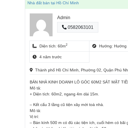
Nhà đất bán tại Hồ Chí Minh
Admin
0582063101
2
Diện tích: 60m
Hướng: Hướng 
4 năm trước
Thành phố Hồ Chí Minh, Phường 02, Quận Phú 
BÁN NHÀ KINH DOANH LÔ GÓC 60M2 SÁT MẶT TIỀ
Mô tả:
+ Diện tích: 60m2, ngang 4m dài 15m.
– Kết cấu 3 tầng cũ tiện xây mới toà nhà.
Mô tả:
Vị trí:
– Bán kính 500 m có đủ các tiện ích, cuối hẻm có bãi gử