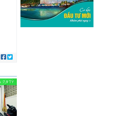
:
 :
7,9
TỶ