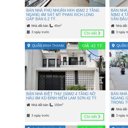
BÁN NHÀ PHÚ NHUẬN HXH 45M2 2 TẦNG
BÁN NHÀ
NGANG 4M SÁT MT PHAN XÍCH LONG
50M2 4 
GẤP BÁN 6.2 TỶ.
VĂN ĐẬU 
2
Nhà đất bán
45m
Nhà đất
3 ngày trước
3 ngày t
Chi tiết
GIÁ :
42
TỶ
QUẬN BÌNH THẠNH
QUẬN 
BÁN NHÀ BIỆT THỰ 150M2 4 TẦNG NỞ
BÁN NHÀ
HẬU 9M KD ĐỈNH HIẾM LAM SƠN 42 TỶ.
NGANG G
TRỌNG TU
2
Nhà đất bán
150m
Nhà đất
3 ngày trước
3 ngày t
Chi tiết