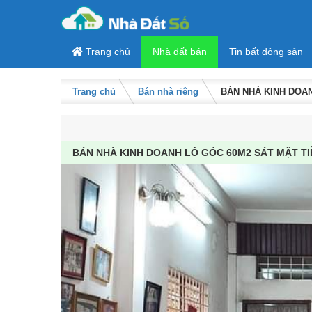
Skip to content
Trang chủ
Nhà đất bán
Tin bất động sản
Trang chủ
Bán nhà riêng
BÁN NHÀ KINH DOAN
BÁN NHÀ KINH DOANH LÔ GÓC 60M2 SÁT MẶT TI