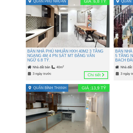
GIÁ :
6,8
TỶ
QUẬN PHÚ NHUẬN
QUẬN 
BÁN NHÀ PHÚ NHUẬN HXH 40M2 3 TẦNG
BÁN NHÀ
NGANG 4M 4 PN SÁT MT ĐẶNG VĂN
5 TẦNG 
NGỮ 6.8 TỶ.
BẠCH ĐẰN
2
Nhà đất bán
40m
Nhà đất
3 ngày trước
3 ngày t
Chi tiết
GIÁ :
13,9
TỶ
QUẬN BÌNH THẠNH