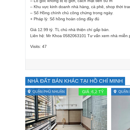
– Lô góc không bị lộ giới, cách mặt tiền 50 m
– Khu vực kinh doanh nhà hàng, cà phê, shop thời tran
– Sổ Hồng chính chủ công chứng trong ngày.
+ Pháp lý: Sổ hồng hoàn công đầy đủ
Giá 12.99 tỷ. TL chủ nhà thiện chí gấp bán.
Liên hệ: Mr Khoa 0582063101 Tư vấn xem nhà miễn 
Visits: 47
NHÀ ĐẤT BÁN KHÁC TẠI HỒ CHÍ MINH
GIÁ :
6,2
TỶ
QUẬN PHÚ NHUẬN
QUẬN 