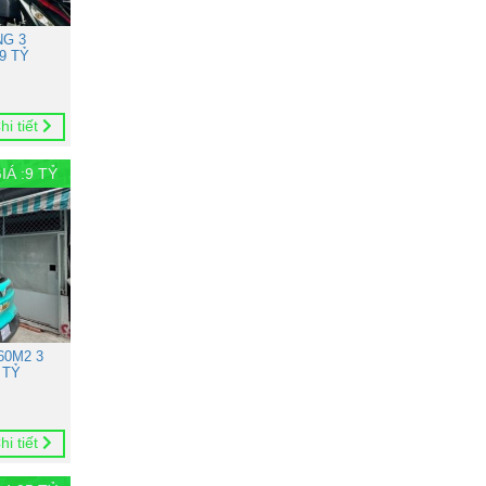
NG 3
9 TỶ
hi tiết
IÁ :
9
TỶ
60M2 3
 TỶ
hi tiết