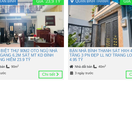
GIÁ :
23,9
TỶ
GIÁ 
TÂN BÌNH
QUẬN BÌNH THẠNH
 BIỆT THỰ 90M2 OTO NGỦ NHÀ
BÁN NHÀ BÌNH THẠNH SÁT HXH 4
NGANG 6,2M SÁT MT KD ĐỈNH
TẦNG 3 PN ĐẸP LL NƠ TRANG L
G HIẾM 23.9 TỶ
4.95 TỶ
2
2
 bán
90m
Nhà đất bán
40m
rước
3 ngày trước
Chi tiết
C