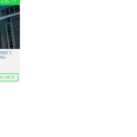
:
4,95
TỶ
0M2 3
ONG
hi tiết