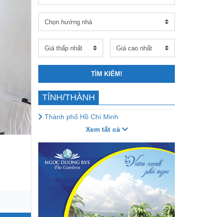
TÌM KIẾM!
TỈNH/THÀNH
Thành phố Hồ Chí Minh
Xem tất cả