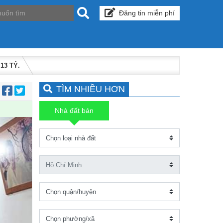
Đăng tin miễn phí
13 TỶ.
TÌM NHIỀU HƠN
:
Nhà đất bán