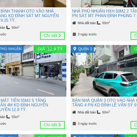
 BÌNH THẠNH OTO VÀO NHÀ
NHÀ PHÚ NHUẬN HXH 50M2 2 TẦ
TẦNG KD ĐỈNH SÁT MT NGUYỄN
PN SÁT MT PHAN ĐÌNH PHÙNG 7.
9.25 TỶ.
2
Nhà đất bán
50m
2
 bán
50m
rước
3 ngày trước
Chi tiết
C
GIÁ :
12,9
TỶ
G
PHÚ NHUẬN
QUẬN 3
 MẶT TIỀN 55M2 5 TẦNG
BÁN NHÀ QUẬN 3 OTO VÀO NHÀ 
ẦN 4M KD ĐỈNH NGUYỄN
TẦNG 4 PN KD ĐỈNH LÊ VĂN SỸ 9
YỂN 12.9 TỶ.
2
Nhà đất bán
60m
2
 bán
55m
rước
3 ngày trước
Chi tiết
C