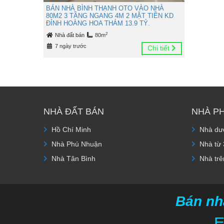
BÁN NHÀ BÌNH THẠNH OTO VÀO NHÀ
80M2 3 TẦNG NGANG 4M 2 MẶT TIỀN KD
ĐỈNH HOÀNG HOA THÁM 13.9 TỶ.
2
Nhà đất bán
80m
7 ngày trước
Chi tiết
NHÀ ĐẤT BÁN
NHÀ P
Hồ Chí Minh
Nhà dướ
Nhà Phú Nhuận
Nhà từ 
Nhà Tân Bình
Nhà trê
Bán nh
E