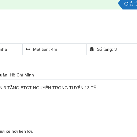
Giá :
nhà
Mặt tiền: 4m
Số tầng: 3
Nhuận, Hồ Chí Minh
N 3 TẦNG BTCT NGUYỄN TRỌNG TUYỂN 13 TỶ.
i xe hơi tiện lợi.