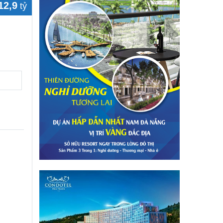
12,9
tỷ