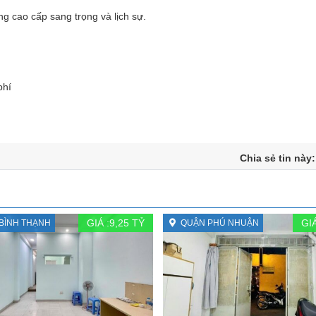
g cao cấp sang trọng và lịch sự.
phí
Chia sẻ tin này
GIÁ :
9,25
TỶ
GIÁ
BÌNH THẠNH
QUẬN PHÚ NHUẬN