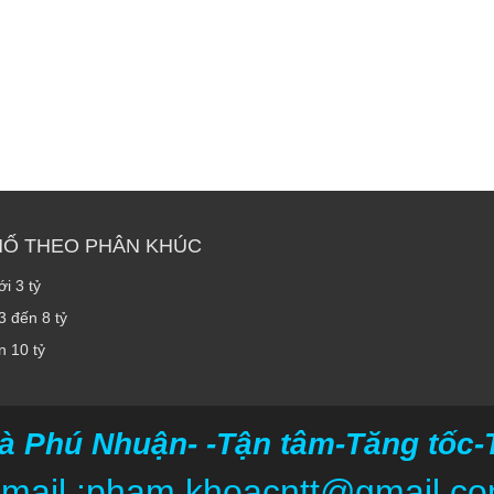
HỐ THEO PHÂN KHÚC
i 3 tỷ
3 đến 8 tỷ
n 10 tỷ
à Phú Nhuận- -Tận tâm-Tăng tốc-Ti
mail :pham.khoacntt@gmail.c