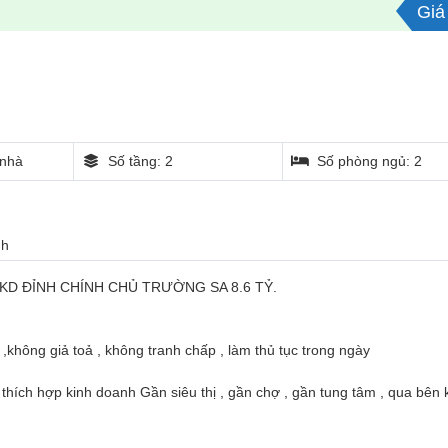
Giá 
nhà
Số tầng: 2
Số phòng ngủ: 2
nh
KD ĐỈNH CHÍNH CHỦ TRƯỜNG SA 8.6 TỶ.
 ,không giả toả , không tranh chấp , làm thủ tục trong ngày
 , thích hợp kinh doanh Gần siêu thị , gần chợ , gần tung tâm , qua bên 