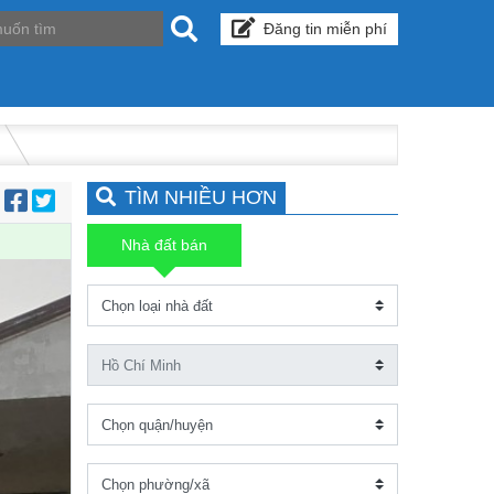
Đăng tin miễn phí
TÌM NHIỀU HƠN
:
Nhà đất bán