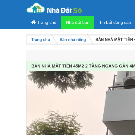
Skip to content
Trang chủ
Nhà đất bán
Tin bất động sản
Trang chủ
Bán nhà riêng
BÁN NHÀ MẶT TIỀN 
BÁN NHÀ MẶT TIỀN 45M2 2 TẦNG NGANG GẦN 4M 