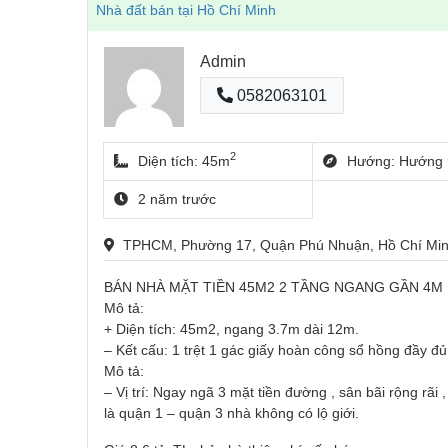
Nhà đất bán tại Hồ Chí Minh
Admin
0582063101
2
Diện tích: 45m
Hướng: Hướng 
2 năm trước
TPHCM, Phường 17, Quận Phú Nhuận, Hồ Chí Mi
BÁN NHÀ MẶT TIỀN 45M2 2 TẦNG NGANG GẦN 4M 
Mô tả:
+ Diện tích: 45m2, ngang 3.7m dài 12m.
– Kết cấu: 1 trệt 1 gác giấy hoàn công sổ hồng đầy đủ
Mô tả:
– Vị trí: Ngay ngã 3 mặt tiền đường , sân bãi rộng rãi
là quận 1 – quận 3 nhà không có lộ giới.