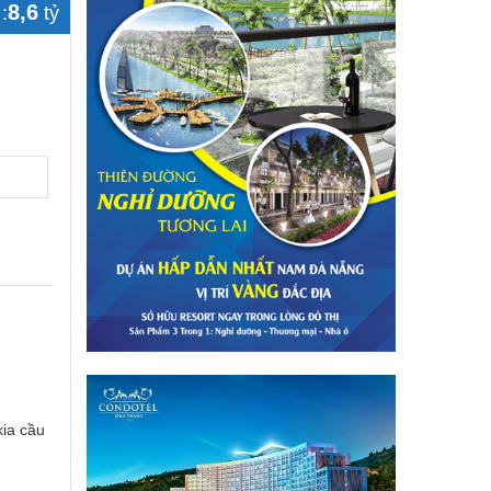
8,6
:
tỷ
kia cầu