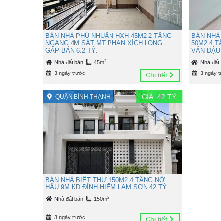
BÁN NHÀ PHÚ NHUẬN HXH 45M2 2 TẦNG
BÁN NHÀ
NGANG 4M SÁT MT PHAN XÍCH LONG
50M2 4 
GẤP BÁN 6.2 TỶ.
VĂN ĐẬU 
2
Nhà đất bán
45m
Nhà đất
3 ngày trước
3 ngày t
Chi tiết
GIÁ :
42
TỶ
QUẬN BÌNH THẠNH
BÁN NHÀ BIỆT THỰ 150M2 4 TẦNG NỞ
HẬU 9M KD ĐỈNH HIẾM LAM SƠN 42 TỶ.
2
Nhà đất bán
150m
3 ngày trước
Chi tiết