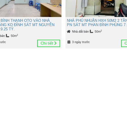
 BÌNH THẠNH OTO VÀO NHÀ
NHÀ PHÚ NHUẬN HXH 50M2 2 TẦ
TẦNG KD ĐỈNH SÁT MT NGUYỄN
PN SÁT MT PHAN ĐÌNH PHÙNG 7.
9.25 TỶ.
2
Nhà đất bán
50m
2
 bán
50m
rước
3 ngày trước
Chi tiết
C