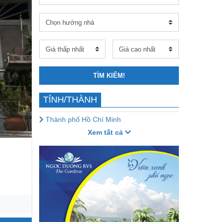
TÌM KIẾM!
TỈNH/THÀNH
Thành phố Hồ Chí Minh
Xem tất cả