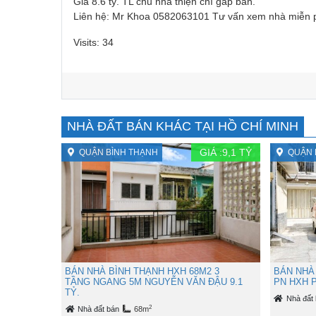
Giá 8.6 tỷ. TL chủ nhà thiện chí gấp bán.
Liên hệ: Mr Khoa 0582063101 Tư vấn xem nhà miễn ph
Visits: 34
NHÀ ĐẤT BÁN KHÁC TẠI HỒ CHÍ MINH
GIÁ :
9,1
TỶ
QUẬN BÌNH THẠNH
QUẬN 
BÁN NHÀ BÌNH THẠNH HXH 68M2 3
BÁN NHÀ 
TẦNG NGANG 5M NGUYỄN VĂN ĐẬU 9.1
PN HXH P
TỶ.
Nhà đất
2
Nhà đất bán
68m