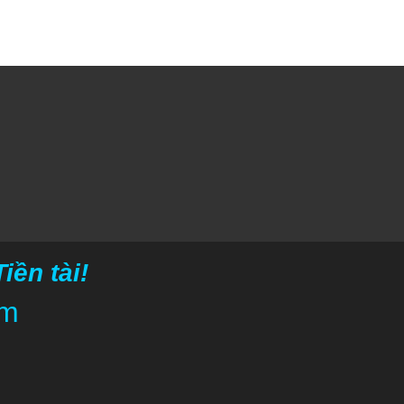
ền tài!
om