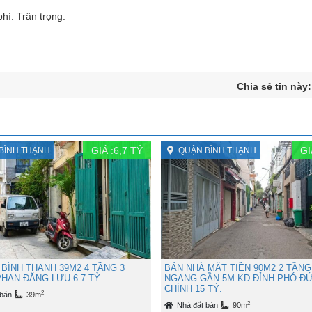
í. Trân trọng.
Chia sẻ tin này
GIÁ :
6,7
TỶ
GI
BÌNH THẠNH
QUẬN BÌNH THẠNH
BÌNH THẠNH 39M2 4 TẦNG 3
BÁN NHÀ MẶT TIỀN 90M2 2 TẦNG
HAN ĐĂNG LƯU 6.7 TỶ.
NGANG GẦN 5M KD ĐỈNH PHÓ Đ
CHÍNH 15 TỶ.
2
 bán
39m
2
Nhà đất bán
90m