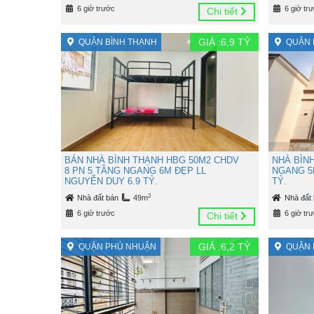
6 giờ trước
6 giờ tr
Chi tiết
GIÁ :
6,9
TỶ
QUẬN BÌNH THẠNH
QUẬN 
BÁN NHÀ BÌNH THẠNH HBG 50M2 CHDV
NHÀ BÌN
8 PN 5 TẦNG NGANG 6M ĐẸP LL
NGANG 5
NGUYỄN DUY 6.9 TỶ.
TỶ.
2
Nhà đất bán
49m
Nhà đất
6 giờ trước
6 giờ tr
Chi tiết
GIÁ :
6,2
TỶ
QUẬN PHÚ NHUẬN
QUẬN 