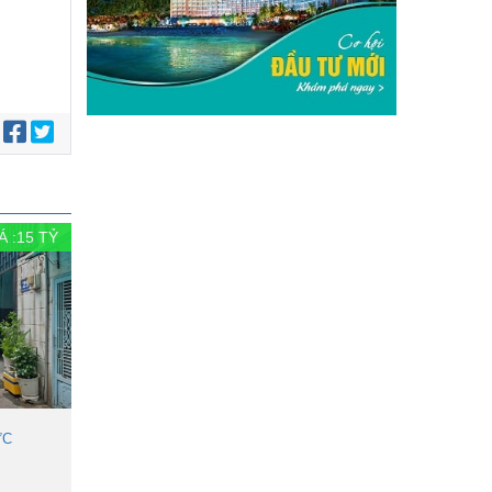
:
Á :
15
TỶ
ỨC