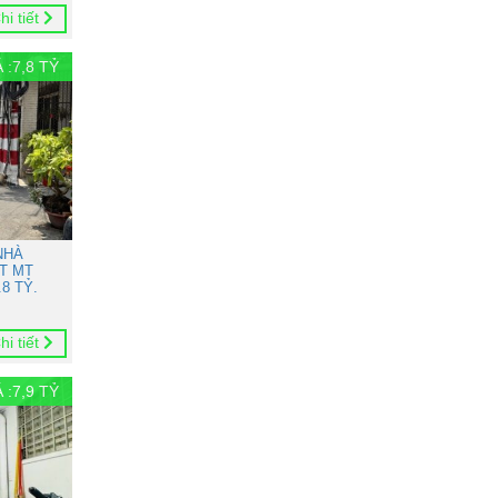
hi tiết
 :
7,8
TỶ
NHÀ
T MT
8 TỶ.
hi tiết
 :
7,9
TỶ