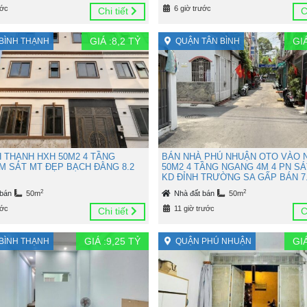
ước
6 giờ trước
Chi tiết
C
GIÁ :
8,2
TỶ
GIÁ
BÌNH THẠNH
QUẬN TÂN BÌNH
H THẠNH HXH 50M2 4 TẦNG
BÁN NHÀ PHÚ NHUẬN OTO VÀO 
M SÁT MT ĐẸP BẠCH ĐẰNG 8.2
50M2 4 TẦNG NGANG 4M 4 PN SÁ
KD ĐỈNH TRƯỜNG SA GẤP BÁN 7.
2
2
 bán
50m
Nhà đất bán
50m
ước
11 giờ trước
Chi tiết
C
GIÁ :
9,25
TỶ
GIÁ
BÌNH THẠNH
QUẬN PHÚ NHUẬN