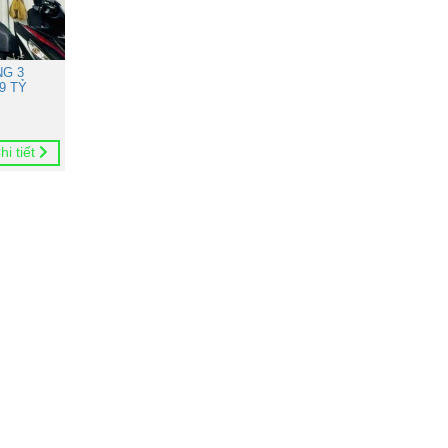
NG 3
9 TỶ
hi tiết