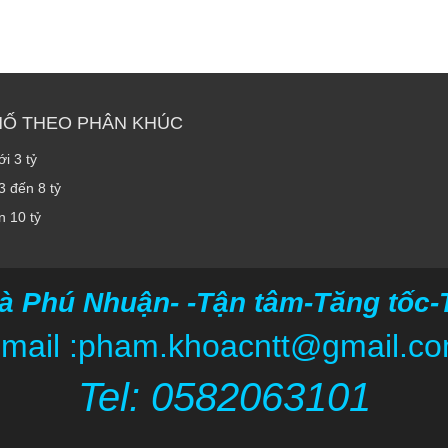
HỐ THEO PHÂN KHÚC
i 3 tỷ
3 đến 8 tỷ
n 10 tỷ
à Phú Nhuận- -Tận tâm-Tăng tốc-Ti
mail :pham.khoacntt@gmail.c
Tel: 05820
63101