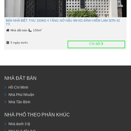
BÁN NHÀ BIỆT THỰ 150M2 4 TẦNG NỞ HẬU 9M KD ĐỈNH HIẾM LAM SƠN 42
TỶ.
2
Nhà đất bán
150m
5 ngày trước
Chi tiết
NHÀ ĐẤT BÁN
Hồ Chí Minh
Nhà Phú Nhuận
Nhà Tân Bình
NHÀ PHỐ THEO PHÂN KHÚC
Nhà dưới 3 tỷ