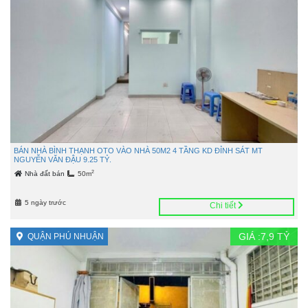
BÁN NHÀ BÌNH THẠNH OTO VÀO NHÀ 50M2 4 TẦNG KD ĐỈNH SÁT MT
NGUYỄN VĂN ĐẬU 9.25 TỶ.
2
Nhà đất bán
50m
5 ngày trước
Chi tiết
GIÁ :
7,9
TỶ
QUẬN PHÚ NHUẬN