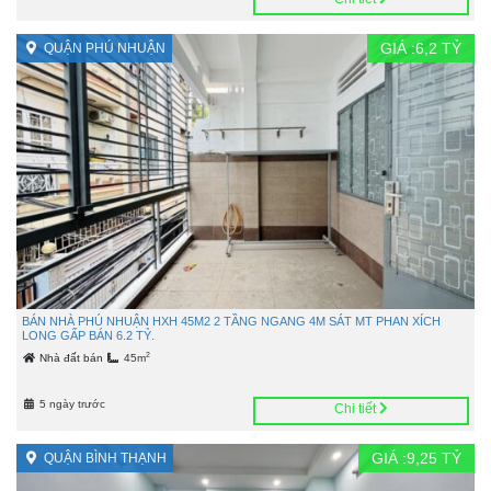
GIÁ :
6,2
TỶ
QUẬN PHÚ NHUẬN
BÁN NHÀ PHÚ NHUẬN HXH 45M2 2 TẦNG NGANG 4M SÁT MT PHAN XÍCH
LONG GẤP BÁN 6.2 TỶ.
2
Nhà đất bán
45m
5 ngày trước
Chi tiết
GIÁ :
9,25
TỶ
QUẬN BÌNH THẠNH