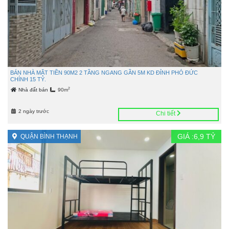
BÁN NHÀ MẶT TIỀN 90M2 2 TẦNG NGANG GẦN 5M KD ĐỈNH PHÓ ĐỨC
CHÍNH 15 TỶ.
2
Nhà đất bán
90m
2 ngày trước
Chi tiết
GIÁ :
6,9
TỶ
QUẬN BÌNH THẠNH