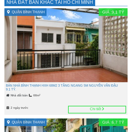
NHÀ ĐẤT BÁN KHÁC TẠI HỒ CHÍ MINH
GIÁ :
9,1
TỶ
QUẬN BÌNH THẠNH
BÁN NHÀ BÌNH THẠNH HXH 68M2 3 TẦNG NGANG 5M NGUYỄN VĂN ĐẬU
9.1 TỶ.
2
Nhà đất bán
68m
2 ngày trước
Chi tiết
GIÁ :
6,7
TỶ
QUẬN BÌNH THẠNH