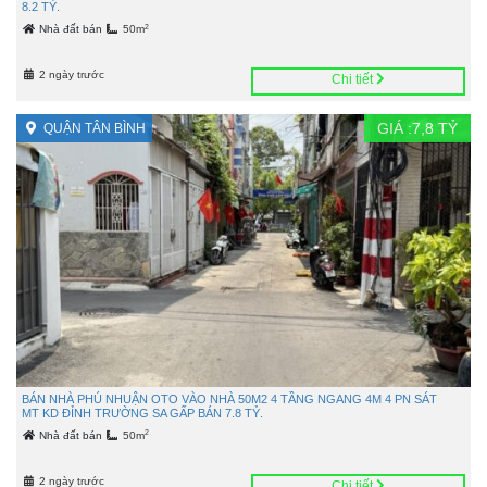
8.2 TỶ.
2
Nhà đất bán
50m
2 ngày trước
Chi tiết
GIÁ :
7,8
TỶ
QUẬN TÂN BÌNH
BÁN NHÀ PHÚ NHUẬN OTO VÀO NHÀ 50M2 4 TẦNG NGANG 4M 4 PN SÁT
MT KD ĐỈNH TRƯỜNG SA GẤP BÁN 7.8 TỶ.
2
Nhà đất bán
50m
2 ngày trước
Chi tiết