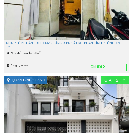
NHÀ PHÚ NHUẬN HXH 50M2 2 TẦNG 3 PN SÁT MT PHAN ĐÌNH PHÙNG 7.9
TỶ
2
Nhà đất bán
50m
5 ngày trước
Chi tiết
GIÁ :
42
TỶ
QUẬN BÌNH THẠNH