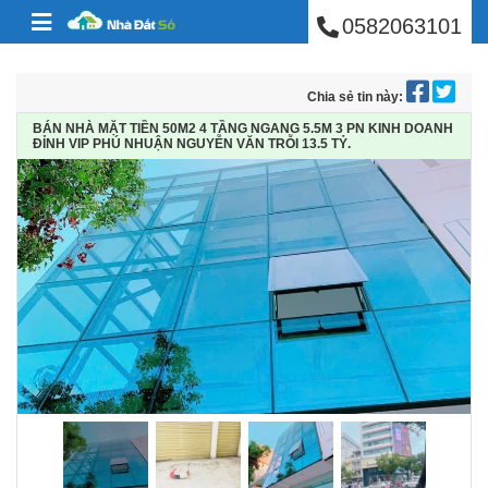
BÁN NHÀ PHÚ NHUẬ
Skip to content
0582063101
Chia sẻ tin này:
BÁN NHÀ MẶT TIỀN 50M2 4 TẦNG NGANG 5.5M 3 PN KINH DOANH
ĐỈNH VIP PHÚ NHUẬN NGUYỄN VĂN TRỖI 13.5 TỶ.