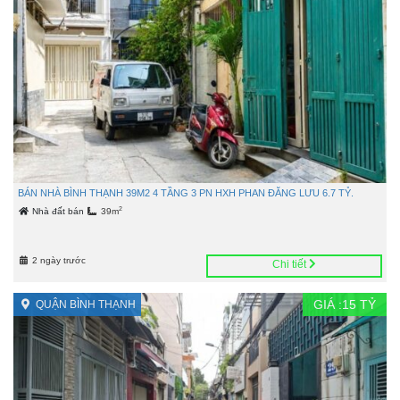
BÁN NHÀ BÌNH THẠNH 39M2 4 TẦNG 3 PN HXH PHAN ĐĂNG LƯU 6.7 TỶ.
2
Nhà đất bán
39m
2 ngày trước
Chi tiết
GIÁ :
15
TỶ
QUẬN BÌNH THẠNH