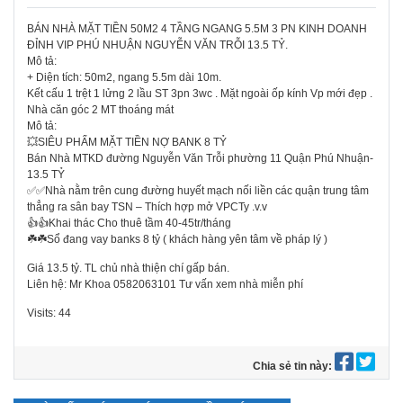
BÁN NHÀ MẶT TIỀN 50M2 4 TẦNG NGANG 5.5M 3 PN KINH DOANH
ĐỈNH VIP PHÚ NHUẬN NGUYỄN VĂN TRỖI 13.5 TỶ.
Mô tả:
+ Diện tích: 50m2, ngang 5.5m dài 10m.
Kết cấu 1 trệt 1 lửng 2 lầu ST 3pn 3wc . Mặt ngoài ốp kính Vp mới đẹp .
Nhà căn góc 2 MT thoáng mát
Mô tả:
💥SIÊU PHẨM MẶT TIỀN NỢ BANK 8 TỶ
Bán Nhà MTKD đường Nguyễn Văn Trỗi phường 11 Quận Phú Nhuận-
13.5 TỶ
✅✅Nhà nằm trên cung đường huyết mạch nối liền các quận trung tâm
thẳng ra sân bay TSN – Thích hợp mở VPCTy .v.v
👍👍Khai thác Cho thuê tầm 40-45tr/tháng
☘️☘️Sổ đang vay banks 8 tỷ ( khách hàng yên tâm về pháp lý )
Giá 13.5 tỷ. TL chủ nhà thiện chí gấp bán.
Liên hệ: Mr Khoa 0582063101 Tư vấn xem nhà miễn phí
Visits: 44
Chia sẻ tin này: