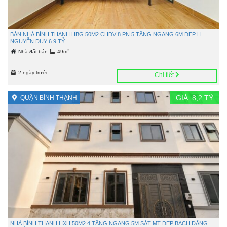
BÁN NHÀ BÌNH THẠNH HBG 50M2 CHDV 8 PN 5 TẦNG NGANG 6M ĐẸP LL
NGUYỄN DUY 6.9 TỶ.
2
Nhà đất bán
49m
2 ngày trước
Chi tiết
GIÁ :
8,2
TỶ
QUẬN BÌNH THẠNH
NHÀ BÌNH THẠNH HXH 50M2 4 TẦNG NGANG 5M SÁT MT ĐẸP BẠCH ĐẰNG