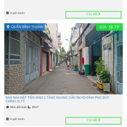
4 giờ trước
Chi tiết
GIÁ :
15
TỶ
QUẬN BÌNH THẠNH
BÁN NHÀ MẶT TIỀN 90M2 2 TẦNG NGANG GẦN 5M KD ĐỈNH PHÓ ĐỨC
CHÍNH 15 TỶ.
2
Nhà đất bán
90m
4 giờ trước
Chi tiết