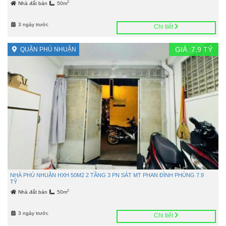
2
Nhà đất bán
50m
3 ngày trước
Chi tiết
GIÁ :
7,9
TỶ
QUẬN PHÚ NHUẬN
NHÀ PHÚ NHUẬN HXH 50M2 2 TẦNG 3 PN SÁT MT PHAN ĐÌNH PHÙNG 7.9
TỶ
2
Nhà đất bán
50m
3 ngày trước
Chi tiết