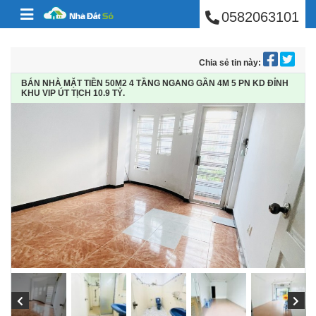
BÁN NHÀ PHÚ NHUẬ
Skip to content
0582063101
Chia sẻ tin này:
BÁN NHÀ MẶT TIỀN 50M2 4 TẦNG NGANG GẦN 4M 5 PN KD ĐỈNH
KHU VIP ÚT TỊCH 10.9 TỶ.