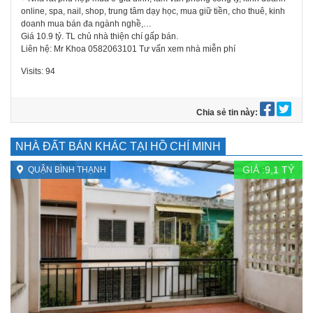
online, spa, nail, shop, trung tâm dạy học, mua giữ tiền, cho thuê, kinh
doanh mua bán đa ngành nghề,…
Giá 10.9 tỷ. TL chủ nhà thiện chí gấp bán.
Liên hệ: Mr Khoa 0582063101 Tư vấn xem nhà miễn phí
Visits: 94
Chia sẻ tin này:
NHÀ ĐẤT BÁN KHÁC TẠI HỒ CHÍ MINH
GIÁ :
9,1
TỶ
QUẬN BÌNH THẠNH