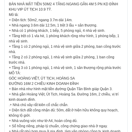
BÁN NHÀ MẶT TIỀN 50M2 4 TẦNG NGANG GẦN 4M 5 PN KD ĐỈNH
KHU VIP ÚT TỊCH 10.9 TỶ.
Mô tả:
+ Diện tích: 50m2, ngang 3.7m dài 14m.
+ Nhà ngang 3.6m dài 12.5m, 1 trệt 3 lầu + sân thượng.
+ Nhà có 1 phòng khách, 1 bếp, 5 phòng ngủ, 4 nhà vệ sinh.
+ Tầng trệt có 1 vỉa hè, 1 phòng khách rộng như hình, 1 phòng bếp, 1
nhà vệ sinh.
+ Tầng 1 có 2 phòng ngủ, 1 nhà vệ sinh giữa 2 phòng, ban công trước
nhà.
+ Tầng 2 có 2 phòng ngủ, 1 nhà vệ sinh giữa 2 phòng, 1 ban công
trước nhà.
+ Tầng 3 có 1 phòng ngủ, 1 nhà vệ sinh, 1 sân thượng rộng phía trước
MÔ TẢ:
GÓC HOÀNG VIỆT, ÚT TỊCH, HOÀNG SA
ĐƯỜNG 16M 2 CHIỀU KINH DOANH ĐỈNH
+ Bán nhà như hình mặt tiền đường Quận Tân Bình giáp Quận 3.
+ Nhà gần Hoàng Việt, Út Tịch, Hoàng Sa. Đường 16m, 2 chiều, vị trí
kinh doanh đỉnh.
.+ Nhà chủ xây rất kiên cố chắc chắn.
+ Diện tích đất công nhận đủ: 50m, đất ở hiện hữu không quy hoạch,
không lộ giới.
+ Nhà vuông vức như tờ A4, hoàn công đủ.
+ Sổ hồng riêng, pháp lý chuẩn, công chứng giao nhà ở ngay.
+ Nhà rất phù hợp mua ở gia đình, làm văn phòng công ty, kinh doanh