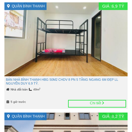
GIÁ :
6,9
TỶ
QUẬN BÌNH THẠNH
BÁN NHÀ BÌNH THẠNH HBG 50M2 CHDV 8 PN 5 TẦNG NGANG 6M ĐẸP LL
NGUYỄN DUY 6.9 TỶ.
2
Nhà đất bán
49m
5 giờ trước
Chi tiết
GIÁ :
8,2
TỶ
QUẬN BÌNH THẠNH