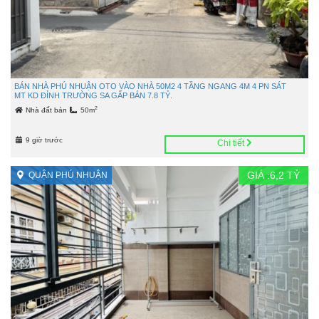
BÁN NHÀ PHÚ NHUẬN OTO VÀO NHÀ 50M2 4 TẦNG NGANG 4M 4 PN SÁT
MT KD ĐỈNH TRƯỜNG SA GẤP BÁN 7.8 TỶ.
2
Nhà đất bán
50m
9 giờ trước
Chi tiết
GIÁ :
6,2
TỶ
QUẬN PHÚ NHUẬN