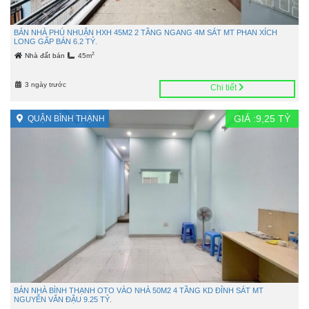
BÁN NHÀ PHÚ NHUẬN HXH 45M2 2 TẦNG NGANG 4M SÁT MT PHAN XÍCH
LONG GẤP BÁN 6.2 TỶ.
2
Nhà đất bán
45m
3 ngày trước
Chi tiết
GIÁ :
9,25
TỶ
QUẬN BÌNH THẠNH
BÁN NHÀ BÌNH THẠNH OTO VÀO NHÀ 50M2 4 TẦNG KD ĐỈNH SÁT MT
NGUYỄN VĂN ĐẬU 9.25 TỶ.