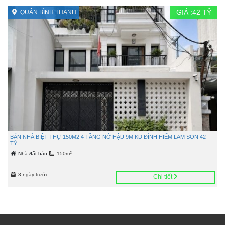
GIÁ :
42
TỶ
QUẬN BÌNH THẠNH
BÁN NHÀ BIỆT THỰ 150M2 4 TẦNG NỞ HẬU 9M KD ĐỈNH HIẾM LAM SƠN 42
TỶ.
2
Nhà đất bán
150m
3 ngày trước
Chi tiết