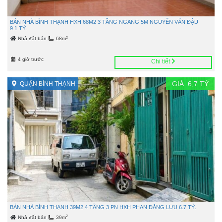
BÁN NHÀ BÌNH THẠNH HXH 68M2 3 TẦNG NGANG 5M NGUYỄN VĂN ĐẬU
9.1 TỶ.
2
Nhà đất bán
68m
4 giờ trước
Chi tiết
GIÁ :
6,7
TỶ
QUẬN BÌNH THẠNH
BÁN NHÀ BÌNH THẠNH 39M2 4 TẦNG 3 PN HXH PHAN ĐĂNG LƯU 6.7 TỶ.
2
Nhà đất bán
39m