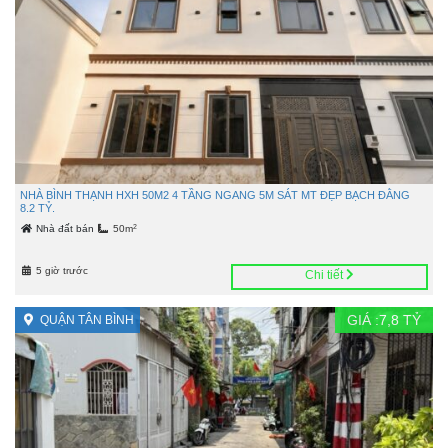
NHÀ BÌNH THẠNH HXH 50M2 4 TẦNG NGANG 5M SÁT MT ĐẸP BẠCH ĐẰNG
8.2 TỶ.
2
Nhà đất bán
50m
5 giờ trước
Chi tiết
GIÁ :
7,8
TỶ
QUẬN TÂN BÌNH