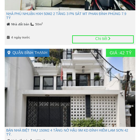
NHÀ PHÚ NHUẬN HXH 50M2 2 TẦNG 3 PN SÁT MT PHAN ĐÌNH PHÙNG 7.9
TỶ
2
Nhà đất bán
50m
4 ngày trước
Chi tiết
GIÁ :
42
TỶ
QUẬN BÌNH THẠNH
BÁN NHÀ BIỆT THỰ 150M2 4 TẦNG NỞ HẬU 9M KD ĐỈNH HIẾM LAM SƠN 42
TỶ.