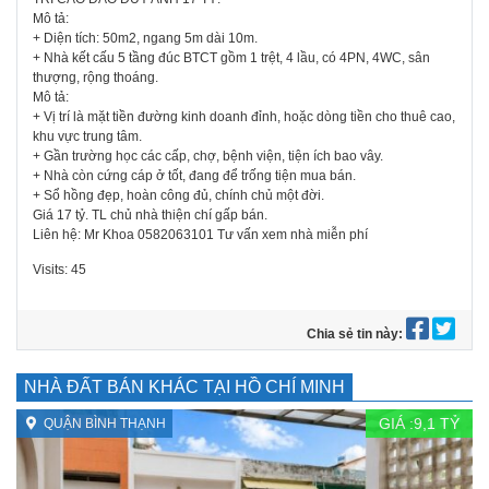
Mô tả:
+ Diện tích: 50m2, ngang 5m dài 10m.
+ Nhà kết cấu 5 tầng đúc BTCT gồm 1 trệt, 4 lầu, có 4PN, 4WC, sân
thượng, rộng thoáng.
Mô tả:
+ Vị trí là mặt tiền đường kinh doanh đỉnh, hoặc dòng tiền cho thuê cao,
khu vực trung tâm.
+ Gần trường học các cấp, chợ, bệnh viện, tiện ích bao vây.
+ Nhà còn cứng cáp ở tốt, đang để trống tiện mua bán.
+ Sổ hồng đẹp, hoàn công đủ, chính chủ một đời.
Giá 17 tỷ. TL chủ nhà thiện chí gấp bán.
Liên hệ: Mr Khoa 0582063101 Tư vấn xem nhà miễn phí
Visits: 45
Chia sẻ tin này:
NHÀ ĐẤT BÁN KHÁC TẠI HỒ CHÍ MINH
GIÁ :
9,1
TỶ
QUẬN BÌNH THẠNH