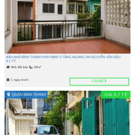
BÁN NHÀ BÌNH THẠNH HXH 68M2 3 TẦNG NGANG 5M NGUYỄN VĂN ĐẬU
9.1 TỶ.
2
Nhà đất bán
68m
1 ngày trước
Chi tiết
GIÁ :
6,7
TỶ
QUẬN BÌNH THẠNH