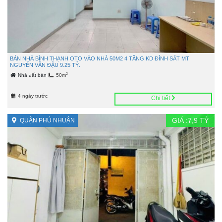
BÁN NHÀ BÌNH THẠNH OTO VÀO NHÀ 50M2 4 TẦNG KD ĐỈNH SÁT MT
NGUYỄN VĂN ĐẬU 9.25 TỶ.
2
Nhà đất bán
50m
4 ngày trước
Chi tiết
GIÁ :
7,9
TỶ
QUẬN PHÚ NHUẬN