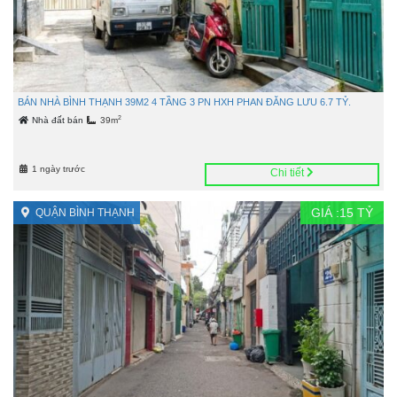
BÁN NHÀ BÌNH THẠNH 39M2 4 TẦNG 3 PN HXH PHAN ĐĂNG LƯU 6.7 TỶ.
2
Nhà đất bán
39m
1 ngày trước
Chi tiết
GIÁ :
15
TỶ
QUẬN BÌNH THẠNH