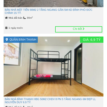
BÁN NHÀ MẶT TIỀN 90M2 2 TẦNG NGANG GẦN 5M KD ĐỈNH PHÓ ĐỨC
CHÍNH 15 TỶ.
2
Nhà đất bán
90m
1 ngày trước
Chi tiết
GIÁ :
6,9
TỶ
QUẬN BÌNH THẠNH
BÁN NHÀ BÌNH THẠNH HBG 50M2 CHDV 8 PN 5 TẦNG NGANG 6M ĐẸP LL
NGUYỄN DUY 6.9 TỶ.
2