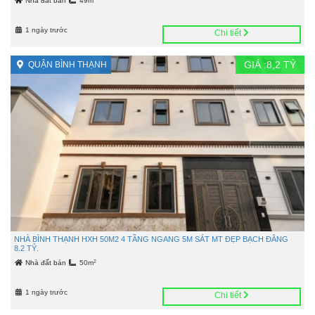
Nhà đất bán
49m
1 ngày trước
Chi tiết
GIÁ :
8,2
TỶ
QUẬN BÌNH THẠNH
NHÀ BÌNH THẠNH HXH 50M2 4 TẦNG NGANG 5M SÁT MT ĐẸP BẠCH ĐẰNG
8.2 TỶ.
2
Nhà đất bán
50m
1 ngày trước
Chi tiết