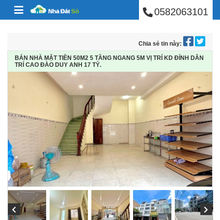
BÁN NHÀ PHÚ NHUẬ
Skip to content
0582063101
Chia sẻ tin này:
BÁN NHÀ MẶT TIỀN 50M2 5 TẦNG NGANG 5M VỊ TRÍ KD ĐỈNH DÂN
TRÍ CAO ĐÀO DUY ANH 17 TỶ.