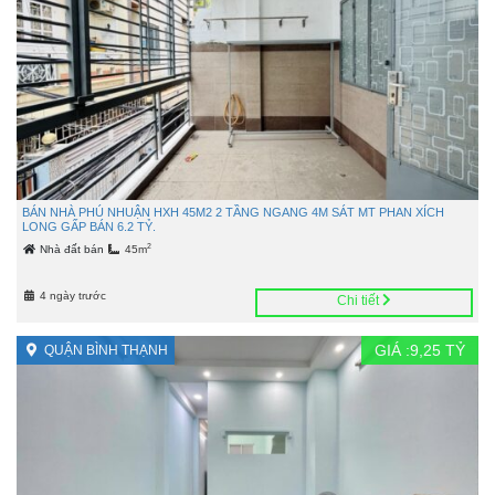
BÁN NHÀ PHÚ NHUẬN HXH 45M2 2 TẦNG NGANG 4M SÁT MT PHAN XÍCH
LONG GẤP BÁN 6.2 TỶ.
2
Nhà đất bán
45m
4 ngày trước
Chi tiết
GIÁ :
9,25
TỶ
QUẬN BÌNH THẠNH