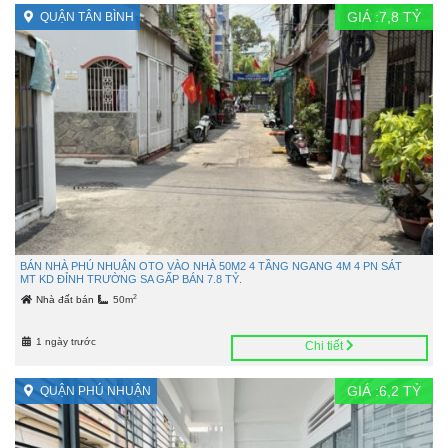
GIÁ :
7,8
TỶ
QUẬN TÂN BÌNH
BÁN NHÀ PHÚ NHUẬN OTO VÀO NHÀ 50M2 4 TẦNG NGANG 4M 4 PN SÁT
MT KD ĐỈNH TRƯỜNG SA GẤP BÁN 7.8 TỶ.
2
Nhà đất bán
50m
1 ngày trước
Chi tiết
GIÁ :
6,2
TỶ
QUẬN PHÚ NHUẬN