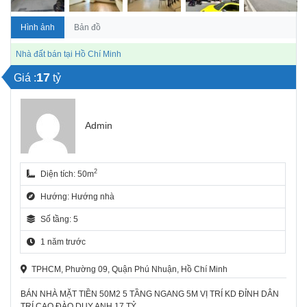
Hình ảnh
Bản đồ
Nhà đất bán tại Hồ Chí Minh
17
Giá :
tỷ
Admin
2
Diện tích: 50m
Hướng: Hướng nhà
Số tầng: 5
1 năm trước
TPHCM, Phường 09, Quận Phú Nhuận, Hồ Chí Minh
BÁN NHÀ MẶT TIỀN 50M2 5 TẦNG NGANG 5M VỊ TRÍ KD ĐỈNH DÂN
TRÍ CAO ĐÀO DUY ANH 17 TỶ.