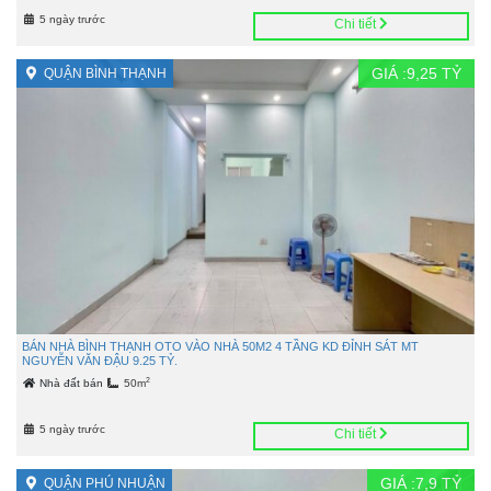
5 ngày trước
Chi tiết
GIÁ :
9,25
TỶ
QUẬN BÌNH THẠNH
BÁN NHÀ BÌNH THẠNH OTO VÀO NHÀ 50M2 4 TẦNG KD ĐỈNH SÁT MT
NGUYỄN VĂN ĐẬU 9.25 TỶ.
2
Nhà đất bán
50m
5 ngày trước
Chi tiết
GIÁ :
7,9
TỶ
QUẬN PHÚ NHUẬN