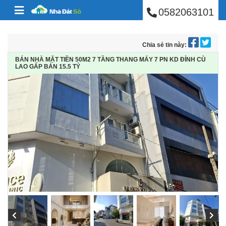
BÁN NHÀ PHÚ NHUẬ
Skip to content
0582063101
Chia sẻ tin này:
BÁN NHÀ MẶT TIỀN 50M2 7 TẦNG THANG MÁY 7 PN KD ĐỈNH CÙ
LAO GẤP BÁN 15.5 TỶ