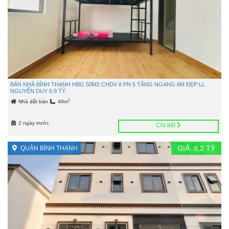
BÁN NHÀ BÌNH THẠNH HBG 50M2 CHDV 8 PN 5 TẦNG NGANG 6M ĐẸP LL
NGUYỄN DUY 6.9 TỶ.
2
Nhà đất bán
49m
2 ngày trước
Chi tiết
GIÁ :
8,2
TỶ
QUẬN BÌNH THẠNH