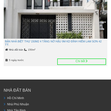
BÁN NHÀ BIỆT THỰ 150M2 4 TẦNG NỞ HẬU 9M KD ĐỈNH HIẾM LAM SƠN 42
TỶ.
2
Nhà đất bán
150m
5 ngày trước
Chi tiết
NHÀ ĐẤT BÁN
Hồ Chí Minh
Nhà Phú Nhuận
Nhà Tân Bình