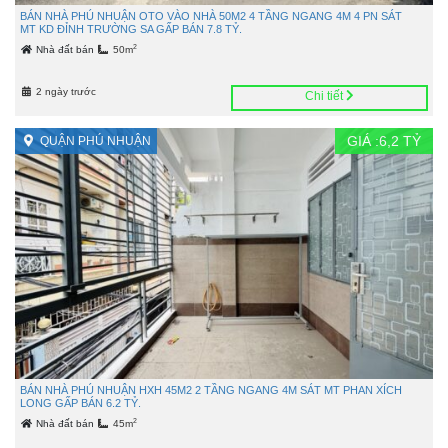
BÁN NHÀ PHÚ NHUẬN OTO VÀO NHÀ 50M2 4 TẦNG NGANG 4M 4 PN SÁT
MT KD ĐỈNH TRƯỜNG SA GẤP BÁN 7.8 TỶ.
2
Nhà đất bán
50m
2 ngày trước
Chi tiết
GIÁ :
6,2
TỶ
QUẬN PHÚ NHUẬN
BÁN NHÀ PHÚ NHUẬN HXH 45M2 2 TẦNG NGANG 4M SÁT MT PHAN XÍCH
LONG GẤP BÁN 6.2 TỶ.
2
Nhà đất bán
45m