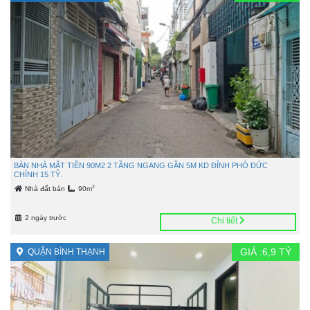
BÁN NHÀ MẶT TIỀN 90M2 2 TẦNG NGANG GẦN 5M KD ĐỈNH PHÓ ĐỨC
CHÍNH 15 TỶ.
2
Nhà đất bán
90m
2 ngày trước
Chi tiết
GIÁ :
6,9
TỶ
QUẬN BÌNH THẠNH