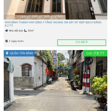
NHÀ BÌNH THẠNH HXH 50M2 4 TẦNG NGANG 5M SÁT MT ĐẸP BẠCH ĐẰNG
8.2 TỶ.
2
Nhà đất bán
50m
2 ngày trước
Chi tiết
GIÁ :
7,8
TỶ
QUẬN TÂN BÌNH