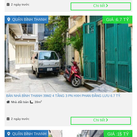
2 ngày trước
Chi tiết
GIÁ :
6,7
TỶ
QUẬN BÌNH THẠNH
BÁN NHÀ BÌNH THẠNH 39M2 4 TẦNG 3 PN HXH PHAN ĐĂNG LƯU 6.7 TỶ.
2
Nhà đất bán
39m
2 ngày trước
Chi tiết
GIÁ :
15
TỶ
QUẬN BÌNH THẠNH