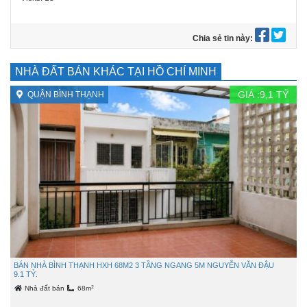
Chia sẻ tin này:
NHÀ ĐẤT BÁN KHÁC TẠI HỒ CHÍ MINH
GIÁ :
9,1
TỶ
QUẬN BÌNH THẠNH
BÁN NHÀ BÌNH THẠNH HXH 68M2 3 TẦNG NGANG 5M NGUYỄN VĂN ĐẬU
9.1 TỶ.
2
Nhà đất bán
68m