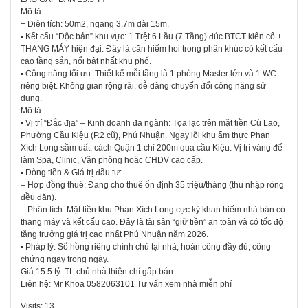
Mô tả:
+ Diện tích: 50m2, ngang 3.7m dài 15m.
​▪ Kết cấu “Độc bản” khu vực: 1 Trệt 6 Lầu (7 Tầng) đúc BTCT kiên cố +
THANG MÁY hiện đại. Đây là căn hiếm hoi trong phân khúc có kết cấu
cao tầng sẵn, nổi bật nhất khu phố.
​▪ Công năng tối ưu: Thiết kế mỗi tầng là 1 phòng Master lớn và 1 WC
riêng biệt. Không gian rộng rãi, dễ dàng chuyển đổi công năng sử
dụng.
Mô tả:
​▪ Vị trí “Đắc địa” – Kinh doanh đa ngành: Tọa lạc trên mặt tiền Cù Lao,
Phường Cầu Kiệu (P.2 cũ), Phú Nhuận. Ngay lõi khu ẩm thực Phan
Xích Long sầm uất, cách Quận 1 chỉ 200m qua cầu Kiệu. Vị trí vàng để
làm Spa, Clinic, Văn phòng hoặc CHDV cao cấp.
​▪ Dòng tiền & Giá trị đầu tư:
– ​Hợp đồng thuê: Đang cho thuê ổn định 35 triệu/tháng (thu nhập ròng
đều đặn).
– ​Phân tích: Mặt tiền khu Phan Xích Long cực kỳ khan hiếm nhà bán có
thang máy và kết cấu cao. Đây là tài sản “giữ tiền” an toàn và có tốc độ
tăng trưởng giá trị cao nhất Phú Nhuận năm 2026.
​▪ Pháp lý: Sổ hồng riêng chính chủ tại nhà, hoàn công đầy đủ, công
chứng ngay trong ngày.
​Giá 15.5 tỷ. TL chủ nhà thiện chí gấp bán.
Liên hệ: Mr Khoa 0582063101 Tư vấn xem nhà miễn phí
Visits: 13