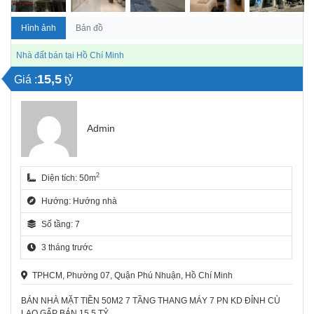
Hình ảnh
Bản đồ
Nhà đất bán tại Hồ Chí Minh
15,5
Giá :
tỷ
Admin
2
Diện tích: 50m
Hướng: Hướng nhà
Số tầng: 7
3 tháng trước
TPHCM, Phường 07, Quận Phú Nhuận, Hồ Chí Minh
BÁN NHÀ MẶT TIỀN 50M2 7 TẦNG THANG MÁY 7 PN KD ĐỈNH CÙ
LAO GẤP BÁN 15.5 TỶ