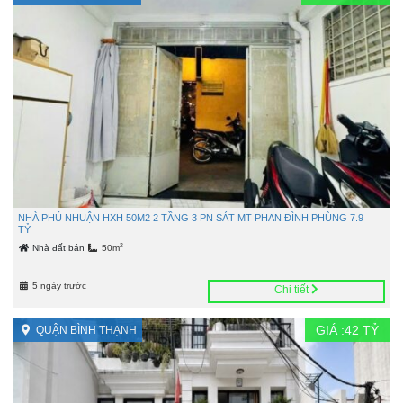
NHÀ PHÚ NHUẬN HXH 50M2 2 TẦNG 3 PN SÁT MT PHAN ĐÌNH PHÙNG 7.9
TỶ
2
Nhà đất bán
50m
5 ngày trước
Chi tiết
GIÁ :
42
TỶ
QUẬN BÌNH THẠNH