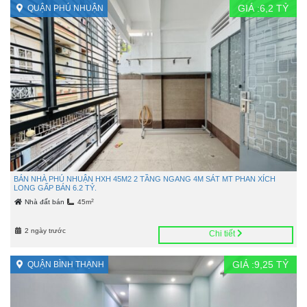
GIÁ :
6,2
TỶ
QUẬN PHÚ NHUẬN
BÁN NHÀ PHÚ NHUẬN HXH 45M2 2 TẦNG NGANG 4M SÁT MT PHAN XÍCH
LONG GẤP BÁN 6.2 TỶ.
2
Nhà đất bán
45m
2 ngày trước
Chi tiết
GIÁ :
9,25
TỶ
QUẬN BÌNH THẠNH