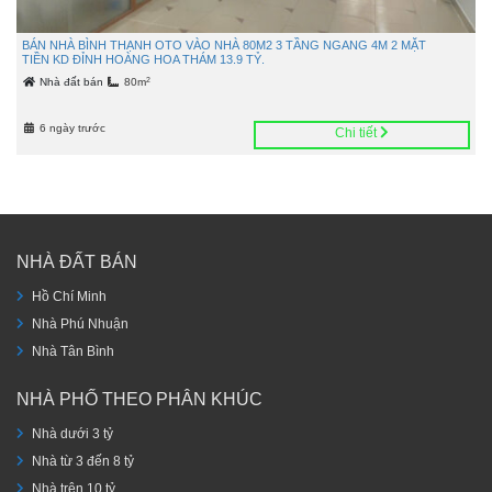
BÁN NHÀ BÌNH THẠNH OTO VÀO NHÀ 80M2 3 TẦNG NGANG 4M 2 MẶT
TIỀN KD ĐỈNH HOÀNG HOA THÁM 13.9 TỶ.
2
Nhà đất bán
80m
6 ngày trước
Chi tiết
NHÀ ĐẤT BÁN
Hồ Chí Minh
Nhà Phú Nhuận
Nhà Tân Bình
NHÀ PHỐ THEO PHÂN KHÚC
Nhà dưới 3 tỷ
Nhà từ 3 đến 8 tỷ
Nhà trên 10 tỷ