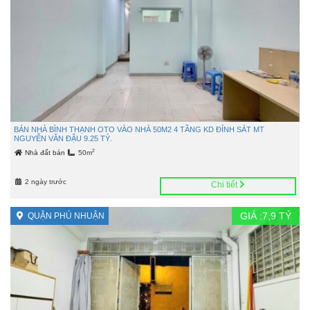
BÁN NHÀ BÌNH THẠNH OTO VÀO NHÀ 50M2 4 TẦNG KD ĐỈNH SÁT MT
NGUYỄN VĂN ĐẬU 9.25 TỶ.
2
Nhà đất bán
50m
2 ngày trước
Chi tiết
GIÁ :
7,9
TỶ
QUẬN PHÚ NHUẬN