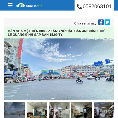
BÁN NHÀ PHÚ NHUẬ
Skip to content
0582063101
Chia sẻ tin này:
BÁN NHÀ MẶT TIỀN 80M2 2 TẦNG NỞ HẬU GẦN 4M CHÍNH CHỦ
LÊ QUANG ĐỊNH GẤP BÁN 15.99 TỶ.