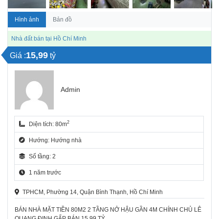
Hình ảnh
Bản đồ
Nhà đất bán tại Hồ Chí Minh
15,99
Giá :
tỷ
Admin
2
Diện tích: 80m
Hướng: Hướng nhà
Số tầng: 2
1 năm trước
TPHCM, Phường 14, Quận Bình Thạnh, Hồ Chí Minh
BÁN NHÀ MẶT TIỀN 80M2 2 TẦNG NỞ HẬU GẦN 4M CHÍNH CHỦ LÊ
QUANG ĐỊNH GẤP BÁN 15.99 TỶ.