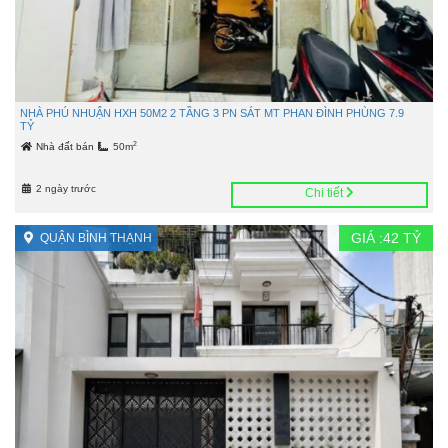
NHÀ PHÚ NHUẬN HXH 50M2 2 TẦNG 3 PN SÁT MT PHAN ĐÌNH PHÙNG 7.9
TỶ
2
Nhà đất bán
50m
2 ngày trước
Chi tiết
GIÁ :
42
TỶ
QUẬN BÌNH THẠNH