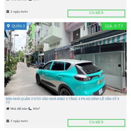
2 ngày trước
Chi tiết
GIÁ :
9
TỶ
QUẬN 3
BÁN NHÀ QUẬN 3 OTO VÀO NHÀ 60M2 3 TẦNG 4 PN KD ĐỈNH LÊ VĂN SỸ 9
TỶ
2
Nhà đất bán
60m
2 ngày trước
Chi tiết