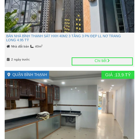
BÁN NHÀ BÌNH THẠNH SÁT HXH 40M2 3 TẦNG 3 PN ĐẸP LL NƠ TRANG
LONG 4.95 TỶ
2
Nhà đất bán
40m
2 ngày trước
Chi tiết
GIÁ :
13,9
TỶ
QUẬN BÌNH THẠNH