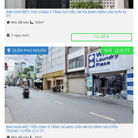
BÁN NHÀ BIỆT THỰ 150M2 4 TẦNG NỞ HẬU 9M KD ĐỈNH HIẾM LAM SƠN 42
TỶ.
2
Nhà đất bán
150m
2 ngày trước
Chi tiết
GIÁ :
12,9
TỶ
QUẬN PHÚ NHUẬN
BÁN NHÀ MẶT TIỀN 55M2 5 TẦNG NGANG GẦN 4M KD ĐỈNH NGUYỄN
TRỌNG TUYỂN 12.9 TỶ.
2
Nhà đất bán
55m