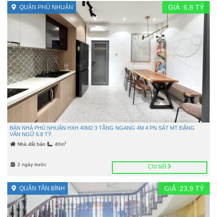
GIÁ :
6,8
TỶ
QUẬN PHÚ NHUẬN
BÁN NHÀ PHÚ NHUẬN HXH 40M2 3 TẦNG NGANG 4M 4 PN SÁT MT ĐẶNG
VĂN NGỮ 6.8 TỶ.
2
Nhà đất bán
40m
2 ngày trước
Chi tiết
GIÁ :
23,9
TỶ
QUẬN TÂN BÌNH