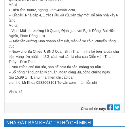
Mô tả:
+ Diện tích: 80m2, ngang 3.5m/4mdài 22m.
– Kết cấu: Nhà cấp 4, 1 trệt 1 lầu đã cũ, tiện xây mới, kế bên nhà xây 6
tầng.
Mô tả:
– Vị trí: Mặt tiền đường Lê Quang Định giao với Bạch Đằng, Bùi Hữu
Nghĩa, Phan Đăng Lưu.
— Mặt tiền đường Kinh doanh sầm uất, mật độ xe cộ di chuyển đông
đúc.
– Ngay chợ Bà Chiểu, UBND Quận Bình Thạnh, nhà kế bên là của chủ
tiệm vàng lớn nhất nhì SG, cách vài căn là nhà của Diễn viên Thanh
Thúy – Đức Thịnh.
– Nhà chính chủ lâu đời, bán để chia tài sản, không nợ nần.
– Sổ hồng riêng, pháp lý chuẩn, hoàn công đủ, công chứng ngay.
Giá 15.99 tỷ. TL chủ nhà thiện chí gấp bán.
Liên hệ: Mr Khoa 0582063101 Tư vấn xem nhà miễn phí
Visits: 41
Chia sẻ tin này:
NHÀ ĐẤT BÁN KHÁC TẠI HỒ CHÍ MINH