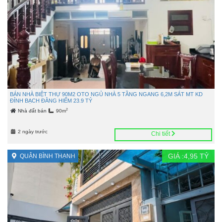
BÁN NHÀ BIỆT THỰ 90M2 OTO NGỦ NHÀ 5 TẦNG NGANG 6,2M SÁT MT KD
ĐỈNH BẠCH ĐẰNG HIẾM 23.9 TỶ
2
Nhà đất bán
90m
2 ngày trước
Chi tiết
GIÁ :
4,95
TỶ
QUẬN BÌNH THẠNH