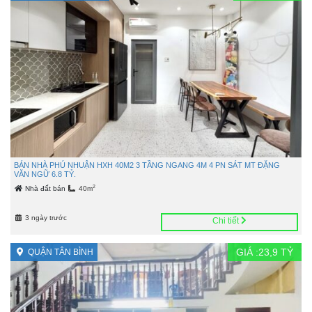
BÁN NHÀ PHÚ NHUẬN HXH 40M2 3 TẦNG NGANG 4M 4 PN SÁT MT ĐẶNG
VĂN NGỮ 6.8 TỶ.
2
Nhà đất bán
40m
3 ngày trước
Chi tiết
GIÁ :
23,9
TỶ
QUẬN TÂN BÌNH