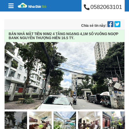
BÁN NHÀ PHÚ NHUẬ
Skip to content
0582063101
Chia sẻ tin này:
BÁN NHÀ MẶT TIỀN 90M2 4 TẦNG NGANG 4,1M SỔ VUÔNG NGỢP
BANK NGUYỄN THƯỢNG HIỀN 16.5 TỶ.