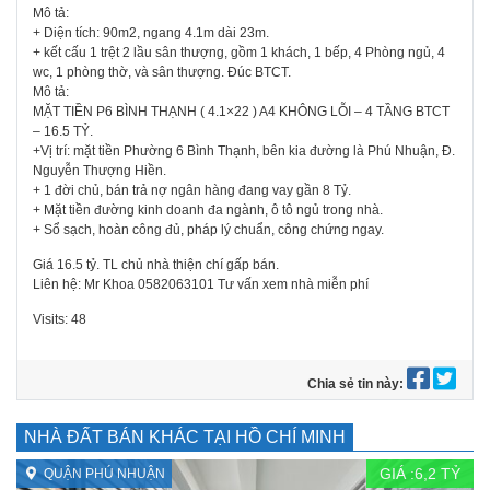
Mô tả:
+ Diện tích: 90m2, ngang 4.1m dài 23m.
+ kết cấu 1 trệt 2 lầu sân thượng, gồm 1 khách, 1 bếp, 4 Phòng ngủ, 4
wc, 1 phòng thờ, và sân thượng. Đúc BTCT.
Mô tả:
MẶT TIỀN P6 BÌNH THẠNH ( 4.1×22 ) A4 KHÔNG LỖI – 4 TẦNG BTCT
– 16.5 TỶ.
+Vị trí: mặt tiền Phường 6 Bình Thạnh, bên kia đường là Phú Nhuận, Đ.
Nguyễn Thượng Hiền.
+ 1 đời chủ, bán trả nợ ngân hàng đang vay gần 8 Tỷ.
+ Mặt tiền đường kinh doanh đa ngành, ô tô ngủ trong nhà.
+ Sổ sạch, hoàn công đủ, pháp lý chuẩn, công chứng ngay.
Giá 16.5 tỷ. TL chủ nhà thiện chí gấp bán.
Liên hệ: Mr Khoa 0582063101 Tư vấn xem nhà miễn phí
Visits: 48
Chia sẻ tin này:
NHÀ ĐẤT BÁN KHÁC TẠI HỒ CHÍ MINH
GIÁ :
6,2
TỶ
QUẬN PHÚ NHUẬN