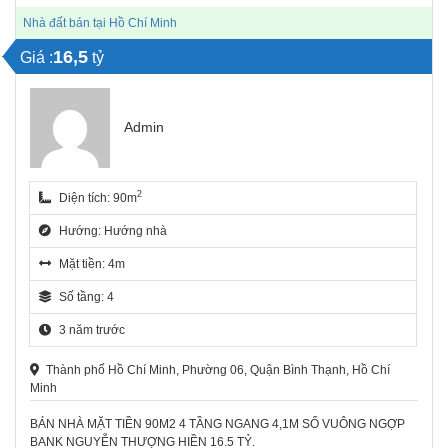
Nhà đất bán tại Hồ Chí Minh
16,5
Giá :
tỷ
Admin
2
Diện tích: 90m
Hướng: Hướng nhà
Mặt tiền: 4m
Số tầng: 4
3 năm trước
Thành phố Hồ Chí Minh, Phường 06, Quận Bình Thạnh, Hồ Chí
Minh
BÁN NHÀ MẶT TIỀN 90M2 4 TẦNG NGANG 4,1M SỔ VUÔNG NGỢP
BANK NGUYỄN THƯỢNG HIỀN 16.5 TỶ.