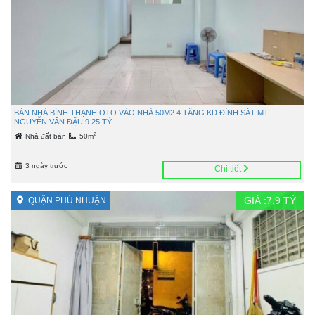
BÁN NHÀ BÌNH THẠNH OTO VÀO NHÀ 50M2 4 TẦNG KD ĐỈNH SÁT MT
NGUYỄN VĂN ĐẬU 9.25 TỶ.
2
Nhà đất bán
50m
3 ngày trước
Chi tiết
GIÁ :
7,9
TỶ
QUẬN PHÚ NHUẬN