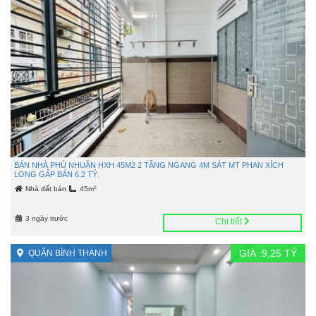
BÁN NHÀ PHÚ NHUẬN HXH 45M2 2 TẦNG NGANG 4M SÁT MT PHAN XÍCH
LONG GẤP BÁN 6.2 TỶ.
2
Nhà đất bán
45m
3 ngày trước
Chi tiết
GIÁ :
9,25
TỶ
QUẬN BÌNH THẠNH