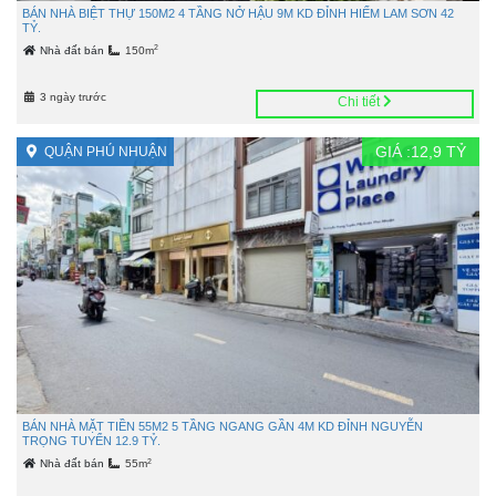
BÁN NHÀ BIỆT THỰ 150M2 4 TẦNG NỞ HẬU 9M KD ĐỈNH HIẾM LAM SƠN 42
TỶ.
2
Nhà đất bán
150m
3 ngày trước
Chi tiết
GIÁ :
12,9
TỶ
QUẬN PHÚ NHUẬN
BÁN NHÀ MẶT TIỀN 55M2 5 TẦNG NGANG GẦN 4M KD ĐỈNH NGUYỄN
TRỌNG TUYỂN 12.9 TỶ.
2
Nhà đất bán
55m