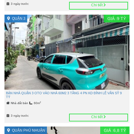
3 ngày trước
Chi tiết
GIÁ :
9
TỶ
QUẬN 3
BÁN NHÀ QUẬN 3 OTO VÀO NHÀ 60M2 3 TẦNG 4 PN KD ĐỈNH LÊ VĂN SỸ 9
TỶ
2
Nhà đất bán
60m
3 ngày trước
Chi tiết
GIÁ :
6,8
TỶ
QUẬN PHÚ NHUẬN