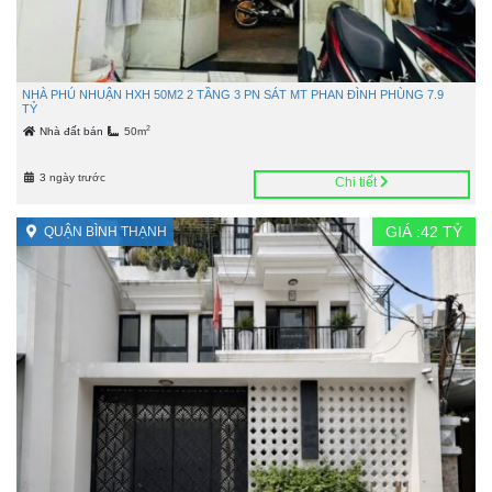
NHÀ PHÚ NHUẬN HXH 50M2 2 TẦNG 3 PN SÁT MT PHAN ĐÌNH PHÙNG 7.9
TỶ
2
Nhà đất bán
50m
3 ngày trước
Chi tiết
GIÁ :
42
TỶ
QUẬN BÌNH THẠNH