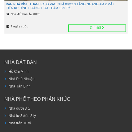
BÁN NHÀ BÌNH THẠNH OTO VÀO NHÀ 80M2 3 TẦNG NGANG 4M 2 MẶT
TIỀN KD ĐỈNH HOÀNG HOA THÁM 13.9 TỶ.
2
Nhà đất bán
80m
7 ngày trước
Chi tiết
NHÀ ĐẤT BÁN
Hồ Chí Minh
Nhà Phú Nhuận
Nhà Tân Bình
NHÀ PHỐ THEO PHÂN KHÚC
Nhà dưới 3 tỷ
Nhà từ 3 đến 8 tỷ
Nhà trên 10 tỷ