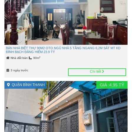
BÁN NHÀ BIỆT THỰ 90M2 OTO NGỦ NHÀ 5 TẦNG NGANG 6,2M SÁT MT KD
ĐỈNH BẠCH ĐẰNG HIẾM 23.9 TỶ
2
Nhà đất bán
90m
3 ngày trước
Chi tiết
GIÁ :
4,95
TỶ
QUẬN BÌNH THẠNH