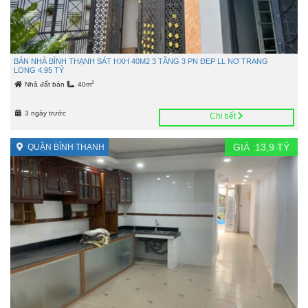
BÁN NHÀ BÌNH THẠNH SÁT HXH 40M2 3 TẦNG 3 PN ĐẸP LL NƠ TRANG
LONG 4.95 TỶ
2
Nhà đất bán
40m
3 ngày trước
Chi tiết
GIÁ :
13,9
TỶ
QUẬN BÌNH THẠNH