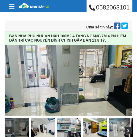
BÁN NHÀ PHÚ NHUẬ
Skip to content
0582063101
Chia sẻ tin này:
BÁN NHÀ PHÚ NHUẬN HXH 100M2 4 TẦNG NGANG 7M 4 PN HIẾM
DÂN TRÍ CAO NGUYỄN ĐÌNH CHÍNH GẤP BÁN 13,8 TỶ.