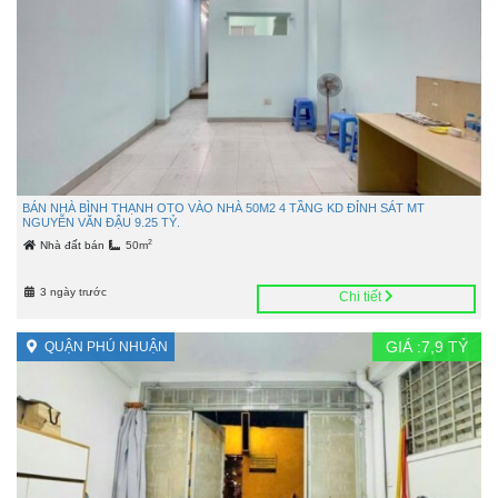
BÁN NHÀ BÌNH THẠNH OTO VÀO NHÀ 50M2 4 TẦNG KD ĐỈNH SÁT MT
NGUYỄN VĂN ĐẬU 9.25 TỶ.
2
Nhà đất bán
50m
3 ngày trước
Chi tiết
GIÁ :
7,9
TỶ
QUẬN PHÚ NHUẬN