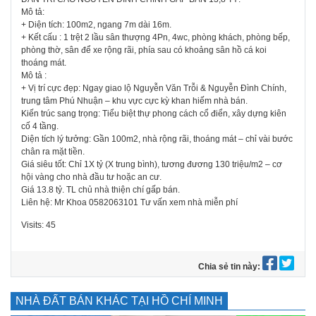
Mô tả:
+ Diện tích: 100m2, ngang 7m dài 16m.
+ Kết cấu : 1 trệt 2 lầu sân thượng 4Pn, 4wc, phòng khách, phòng bếp,
phòng thờ, sân để xe rộng rãi, phía sau có khoảng sân hồ cá koi
thoáng mát.
Mô tả :
+ Vị trí cực đẹp: Ngay giao lộ Nguyễn Văn Trỗi & Nguyễn Đình Chính,
trung tâm Phú Nhuận – khu vực cực kỳ khan hiếm nhà bán.
Kiến trúc sang trọng: Tiểu biệt thự phong cách cổ điển, xây dựng kiên
cố 4 tầng.
Diện tích lý tưởng: Gần 100m2, nhà rộng rãi, thoáng mát – chỉ vài bước
chân ra mặt tiền.
Giá siêu tốt: Chỉ 1X tỷ (X trung bình), tương đương 130 triệu/m2 – cơ
hội vàng cho nhà đầu tư hoặc an cư.
Giá 13.8 tỷ. TL chủ nhà thiện chí gấp bán.
Liên hệ: Mr Khoa 0582063101 Tư vấn xem nhà miễn phí
Visits: 45
Chia sẻ tin này:
NHÀ ĐẤT BÁN KHÁC TẠI HỒ CHÍ MINH