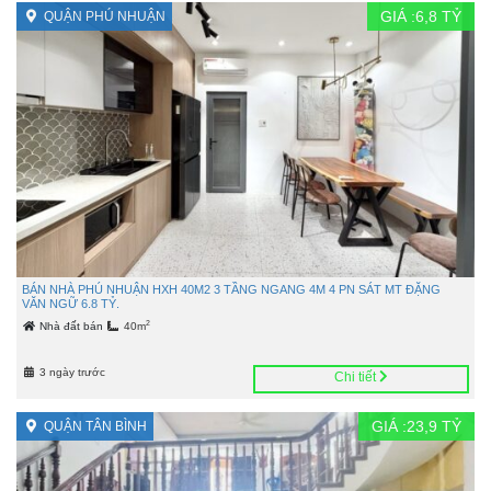
GIÁ :
6,8
TỶ
QUẬN PHÚ NHUẬN
BÁN NHÀ PHÚ NHUẬN HXH 40M2 3 TẦNG NGANG 4M 4 PN SÁT MT ĐẶNG
VĂN NGỮ 6.8 TỶ.
2
Nhà đất bán
40m
3 ngày trước
Chi tiết
GIÁ :
23,9
TỶ
QUẬN TÂN BÌNH