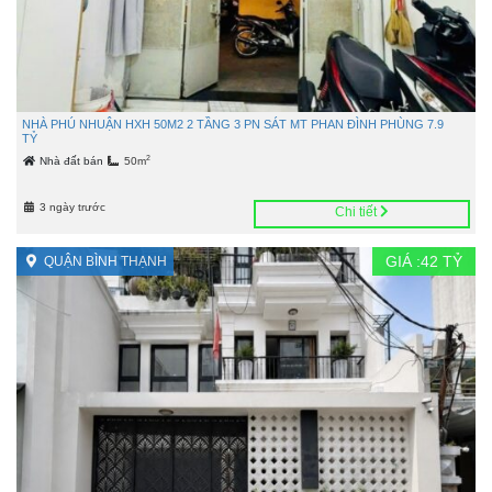
NHÀ PHÚ NHUẬN HXH 50M2 2 TẦNG 3 PN SÁT MT PHAN ĐÌNH PHÙNG 7.9
TỶ
2
Nhà đất bán
50m
3 ngày trước
Chi tiết
GIÁ :
42
TỶ
QUẬN BÌNH THẠNH