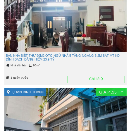
BÁN NHÀ BIỆT THỰ 90M2 OTO NGỦ NHÀ 5 TẦNG NGANG 6,2M SÁT MT KD
ĐỈNH BẠCH ĐẰNG HIẾM 23.9 TỶ
2
Nhà đất bán
90m
3 ngày trước
Chi tiết
GIÁ :
4,95
TỶ
QUẬN BÌNH THẠNH