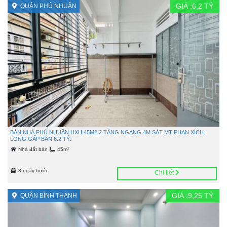
GIÁ :
6,2
TỶ
QUẬN PHÚ NHUẬN
BÁN NHÀ PHÚ NHUẬN HXH 45M2 2 TẦNG NGANG 4M SÁT MT PHAN XÍCH
LONG GẤP BÁN 6.2 TỶ.
2
Nhà đất bán
45m
3 ngày trước
Chi tiết
GIÁ :
9,25
TỶ
QUẬN BÌNH THẠNH