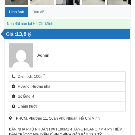
Hình ảnh
Bản đồ
Nhà đất bán tại Hồ Chí Minh
13,8
Giá :
tỷ
Admin
2
Diện tích: 100m
Hướng: Hướng nhà
Số tầng: 4
1 năm trước
TPHCM, Phường 11, Quận Phú Nhuận, Hồ Chí Minh
BÁN NHÀ PHÚ NHUẬN HXH 100M2 4 TẦNG NGANG 7M 4 PN HIẾM
DÂN TRÍ CAO NGUYỄN ĐÌNH CHÍNH GẤP BÁN 13,8 TỶ.