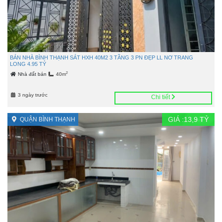
BÁN NHÀ BÌNH THẠNH SÁT HXH 40M2 3 TẦNG 3 PN ĐẸP LL NƠ TRANG
LONG 4.95 TỶ
2
Nhà đất bán
40m
3 ngày trước
Chi tiết
GIÁ :
13,9
TỶ
QUẬN BÌNH THẠNH