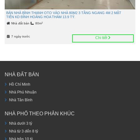
BÁN NHÀ BÌNH THẠNH OTO VÀO NHÀ 80M2 3 TẦNG NGANG 4M 2 MẶT
TIỀN KD ĐỈNH HOÀNG HOA THÁM 13.9 TỶ.
2
Nhà đất bán
80m
7 ngày trước
Chi tiết
NHÀ ĐẤT BÁN
Hồ Chí Minh
Nhà Phú Nhuận
Nhà Tân Bình
NHÀ PHỐ THEO PHÂN KHÚC
Nhà dưới 3 tỷ
Nhà từ 3 đến 8 tỷ
Nhà trên 10 tỷ