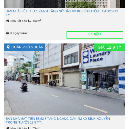
BÁN NHÀ BIỆT THỰ 150M2 4 TẦNG NỞ HẬU 9M KD ĐỈNH HIẾM LAM SƠN 42
TỶ.
2
Nhà đất bán
150m
3 ngày trước
Chi tiết
GIÁ :
12,9
TỶ
QUẬN PHÚ NHUẬN
BÁN NHÀ MẶT TIỀN 55M2 5 TẦNG NGANG GẦN 4M KD ĐỈNH NGUYỄN
TRỌNG TUYỂN 12.9 TỶ.
2
Nhà đất bán
55m