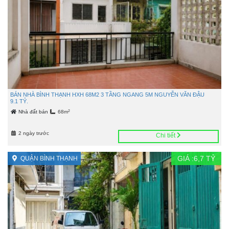
BÁN NHÀ BÌNH THẠNH HXH 68M2 3 TẦNG NGANG 5M NGUYỄN VĂN ĐẬU
9.1 TỶ.
2
Nhà đất bán
68m
2 ngày trước
Chi tiết
GIÁ :
6,7
TỶ
QUẬN BÌNH THẠNH