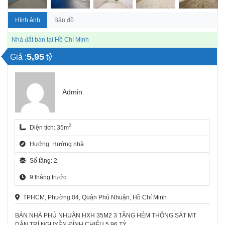
Hình ảnh
Bản đồ
Nhà đất bán tại Hồ Chí Minh
5,95
Giá :
tỷ
Admin
2
Diện tích: 35m
Hướng: Hướng nhà
Số tầng: 2
9 tháng trước
TPHCM, Phường 04, Quận Phú Nhuận, Hồ Chí Minh
BÁN NHÀ PHÚ NHUẬN HXH 35M2 3 TẦNG HẺM THÔNG SÁT MT
DÂN TRÍ NGUYỄN ĐÌNH CHIỂU 5.96 TỶ.