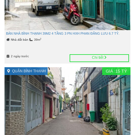
BÁN NHÀ BÌNH THẠNH 39M2 4 TẦNG 3 PN HXH PHAN ĐĂNG LƯU 6.7 TỶ.
2
Nhà đất bán
39m
2 ngày trước
Chi tiết
GIÁ :
15
TỶ
QUẬN BÌNH THẠNH