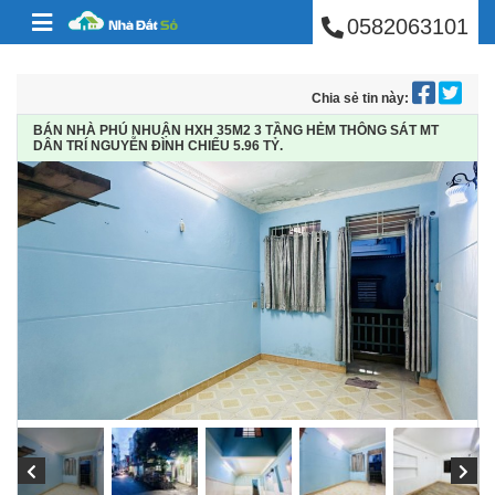
BÁN NHÀ PHÚ NHUẬ
Skip to content
0582063101
Chia sẻ tin này:
BÁN NHÀ PHÚ NHUẬN HXH 35M2 3 TẦNG HẺM THÔNG SÁT MT
DÂN TRÍ NGUYỄN ĐÌNH CHIỂU 5.96 TỶ.