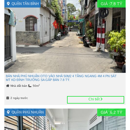
GIÁ :
7,8
TỶ
QUẬN TÂN BÌNH
BÁN NHÀ PHÚ NHUẬN OTO VÀO NHÀ 50M2 4 TẦNG NGANG 4M 4 PN SÁT
MT KD ĐỈNH TRƯỜNG SA GẤP BÁN 7.8 TỶ.
2
Nhà đất bán
50m
2 ngày trước
Chi tiết
GIÁ :
6,2
TỶ
QUẬN PHÚ NHUẬN