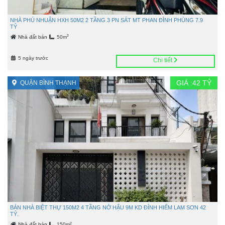
NHÀ PHÚ NHUẬN HXH 50M2 2 TẦNG 3 PN SÁT MT PHAN ĐÌNH PHÙNG 7.9
TỶ
2
Nhà đất bán
50m
5 ngày trước
Chi tiết
GIÁ :
42
TỶ
QUẬN BÌNH THẠNH
BÁN NHÀ BIỆT THỰ 150M2 4 TẦNG NỞ HẬU 9M KD ĐỈNH HIẾM LAM SƠN 42
TỶ.
2
Nhà đất bán
150m