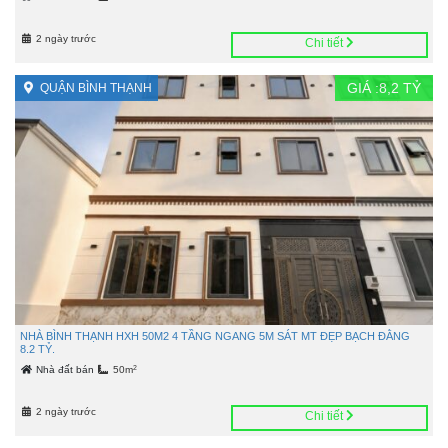
2 ngày trước
Chi tiết
GIÁ :
8,2
TỶ
QUẬN BÌNH THẠNH
NHÀ BÌNH THẠNH HXH 50M2 4 TẦNG NGANG 5M SÁT MT ĐẸP BẠCH ĐẰNG
8.2 TỶ.
2
Nhà đất bán
50m
2 ngày trước
Chi tiết