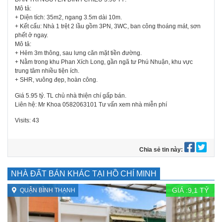
Mô tả:
+ Diện tích: 35m2, ngang 3.5m dài 10m.
+ Kết cấu: Nhà 1 trệt 2 lầu gồm 3PN, 3WC, ban công thoáng mát, sơn
phết ở ngay.
Mô tả:
+ Hẻm 3m thông, sau lưng căn mặt tiền đường.
+ Nằm trong khu Phan Xích Long, gần ngã tư Phú Nhuận, khu vực
trung tâm nhiều tiện ích.
+ SHR, vuông đẹp, hoàn công.
Giá 5.95 tỷ. TL chủ nhà thiện chí gấp bán.
Liên hệ: Mr Khoa 0582063101 Tư vấn xem nhà miễn phí
Visits: 43
Chia sẻ tin này:
NHÀ ĐẤT BÁN KHÁC TẠI HỒ CHÍ MINH
GIÁ :
9,1
TỶ
QUẬN BÌNH THẠNH