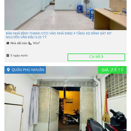
BÁN NHÀ BÌNH THẠNH OTO VÀO NHÀ 50M2 4 TẦNG KD ĐỈNH SÁT MT
NGUYỄN VĂN ĐẬU 9.25 TỶ.
2
Nhà đất bán
50m
5 ngày trước
Chi tiết
GIÁ :
7,9
TỶ
QUẬN PHÚ NHUẬN