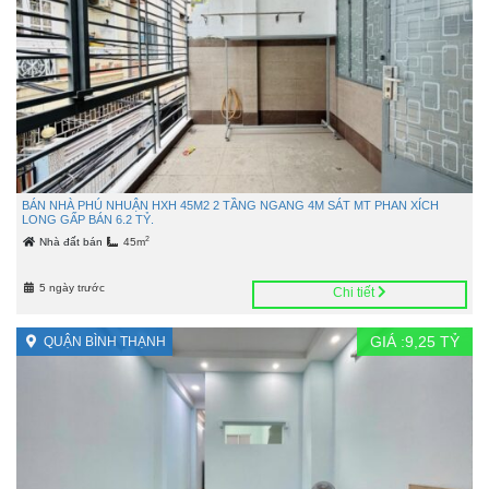
BÁN NHÀ PHÚ NHUẬN HXH 45M2 2 TẦNG NGANG 4M SÁT MT PHAN XÍCH
LONG GẤP BÁN 6.2 TỶ.
2
Nhà đất bán
45m
5 ngày trước
Chi tiết
GIÁ :
9,25
TỶ
QUẬN BÌNH THẠNH