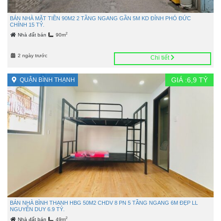
BÁN NHÀ MẶT TIỀN 90M2 2 TẦNG NGANG GẦN 5M KD ĐỈNH PHÓ ĐỨC
CHÍNH 15 TỶ.
2
Nhà đất bán
90m
2 ngày trước
Chi tiết
GIÁ :
6,9
TỶ
QUẬN BÌNH THẠNH
BÁN NHÀ BÌNH THẠNH HBG 50M2 CHDV 8 PN 5 TẦNG NGANG 6M ĐẸP LL
NGUYỄN DUY 6.9 TỶ.
2
Nhà đất bán
49m