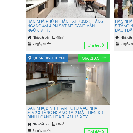
BÁN NHÀ PHÚ NHUẬN HXH 40M2 3 TẦNG
BÁN NHÀ
NGANG 4M 4 PN SÁT MT ĐẶNG VĂN
5 TẦNG 
NGỮ 6.8 TỶ.
BẠCH ĐẰN
2
Nhà đất bán
40m
Nhà đất
2 ngày trước
2 ngày t
Chi tiết
GIÁ :
13,9
TỶ
QUẬN BÌNH THẠNH
BÁN NHÀ BÌNH THẠNH OTO VÀO NHÀ
80M2 3 TẦNG NGANG 4M 2 MẶT TIỀN KD
ĐỈNH HOÀNG HOA THÁM 13.9 TỶ.
2
Nhà đất bán
80m
6 ngày trước
Chi tiết