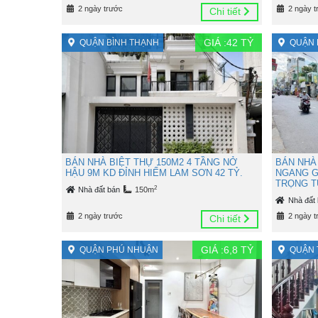
2 ngày trước
2 ngày t
Chi tiết
GIÁ :
42
TỶ
QUẬN BÌNH THẠNH
QUẬN 
BÁN NHÀ BIỆT THỰ 150M2 4 TẦNG NỞ
BÁN NHÀ
HẬU 9M KD ĐỈNH HIẾM LAM SƠN 42 TỶ.
NGANG G
TRỌNG TU
2
Nhà đất bán
150m
Nhà đất
2 ngày trước
2 ngày t
Chi tiết
GIÁ :
6,8
TỶ
QUẬN PHÚ NHUẬN
QUẬN 