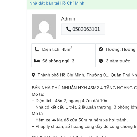
Nhà đất bán tại Hồ Chí Minh
Admin
0582063101
2
Diện tích: 45m
Hướng: Hướng 
Số phòng ngủ: 3
3 năm trước
Thành phố Hồ Chí Minh, Phường 01, Quận Phú 
BÁN NHÀ PHÚ NHUẬN HXH 45M2 4 TẦNG NGANG GẦ
Mô tả:
+ Diện tích: 45m2, ngang 4,7m dài 10m.
+ Nhà có kết cấu 1 trệt, 2 lầu,sân thượng, 3 phòng lớn
Mô tả:
+ Hẻm xe 🚗 kia đổ cửa 50m ra hẻm xe hơi tránh.
+ Pháp lý chuẩn, sổ hoàng công đầy đủ công chứng t