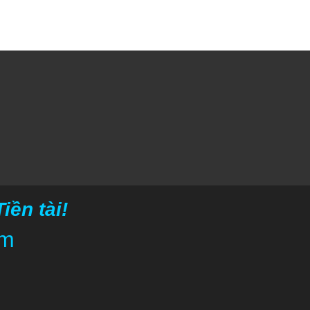
ền tài!
om