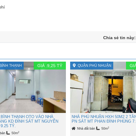
phí
Chia sẻ tin này
GIÁ :
9,25
TỶ
GIÁ
BÌNH THẠNH
QUẬN PHÚ NHUẬN
 BÌNH THẠNH OTO VÀO NHÀ
NHÀ PHÚ NHUẬN HXH 50M2 2 TẦ
TẦNG KD ĐỈNH SÁT MT NGUYỄN
PN SÁT MT PHAN ĐÌNH PHÙNG 7.
9.25 TỶ.
2
Nhà đất bán
50m
2
 bán
50m