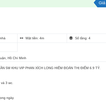
Giá 
nhà
Mặt tiền: 4m
Số tầng: 4
Nhuận, Hồ Chí Minh
N 5M KHU VIP PHAN XÍCH LONG HIẾM ĐOÀN THỊ ĐIỂM 6.9 TỶ.
 và 3 wc.
rong ngày.