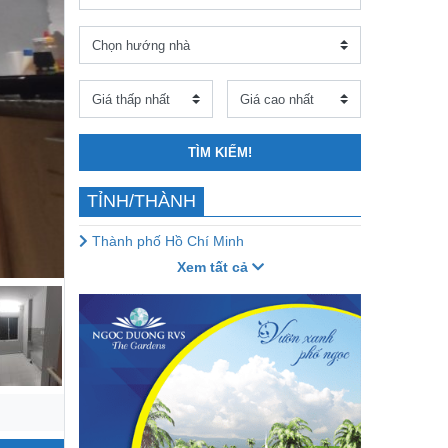
TÌM KIẾM!
TỈNH/THÀNH
Thành phố Hồ Chí Minh
Xem tất cả