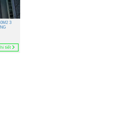
0M2 3
ONG
hi tiết