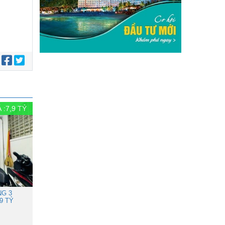
:
 :
7,9
TỶ
NG 3
9 TỶ