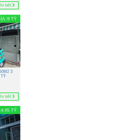
hi tiết
IÁ :
9
TỶ
60M2 3
 TỶ
hi tiết
:
4,95
TỶ