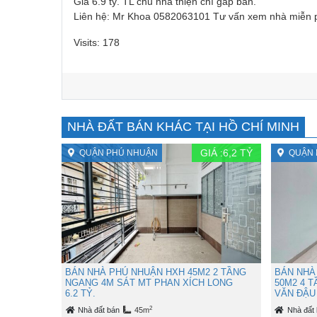
Giá 6.9 tỷ. TL chủ nhà thiện chí gấp bán.
Liên hệ: Mr Khoa 0582063101 Tư vấn xem nhà miễn 
Visits: 178
NHÀ ĐẤT BÁN KHÁC TẠI HỒ CHÍ MINH
GIÁ :
6,2
TỶ
QUẬN PHÚ NHUẬN
QUẬN 
BÁN NHÀ PHÚ NHUẬN HXH 45M2 2 TẦNG
BÁN NHÀ
NGANG 4M SÁT MT PHAN XÍCH LONG
50M2 4 
6.2 TỶ.
VĂN ĐẬU 
2
Nhà đất bán
45m
Nhà đất