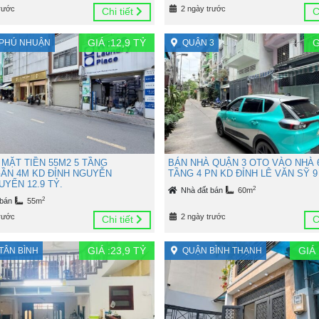
rước
2 ngày trước
Chi tiết
C
GIÁ :
12,9
TỶ
G
PHÚ NHUẬN
QUẬN 3
 MẶT TIỀN 55M2 5 TẦNG
BÁN NHÀ QUẬN 3 OTO VÀO NHÀ 
ẦN 4M KD ĐỈNH NGUYỄN
TẦNG 4 PN KD ĐỈNH LÊ VĂN SỸ 9
YỂN 12.9 TỶ.
2
Nhà đất bán
60m
2
 bán
55m
rước
2 ngày trước
Chi tiết
C
GIÁ :
23,9
TỶ
GIÁ 
TÂN BÌNH
QUẬN BÌNH THẠNH