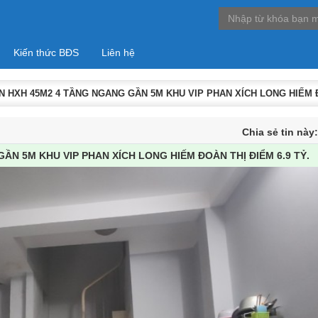
Kiến thức BĐS
Liên hệ
 HXH 45M2 4 TẦNG NGANG GẦN 5M KHU VIP PHAN XÍCH LONG HIẾM ĐO
Chia sẻ tin này
N 5M KHU VIP PHAN XÍCH LONG HIẾM ĐOÀN THỊ ĐIỂM 6.9 TỶ.