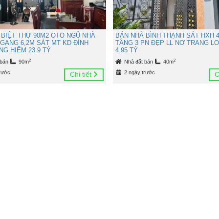
 BIỆT THỰ 90M2 OTO NGỦ NHÀ
BÁN NHÀ BÌNH THẠNH SÁT HXH 4
NGANG 6,2M SÁT MT KD ĐỈNH
TẦNG 3 PN ĐẸP LL NƠ TRANG L
G HIẾM 23.9 TỶ
4.95 TỶ
2
2
 bán
90m
Nhà đất bán
40m
rước
2 ngày trước
Chi tiết
C