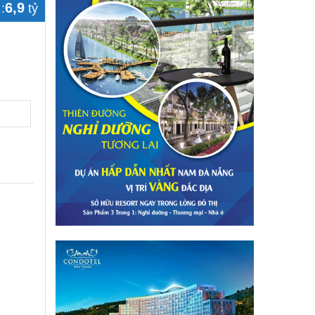
6,9
:
tỷ