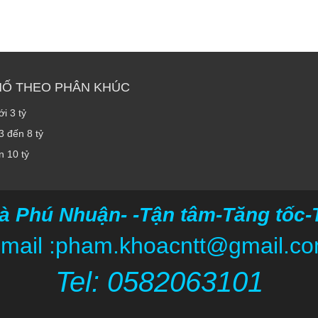
HỐ THEO PHÂN KHÚC
i 3 tỷ
3 đến 8 tỷ
n 10 tỷ
à Phú Nhuận- -Tận tâm-Tăng tốc-Ti
mail :pham.khoacntt@gmail.c
Tel: 05820
63101