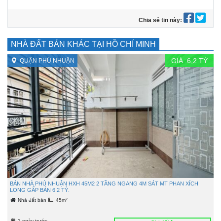
Chia sẻ tin này:
NHÀ ĐẤT BÁN KHÁC TẠI HỒ CHÍ MINH
GIÁ :
6,2
TỶ
QUẬN PHÚ NHUẬN
BÁN NHÀ PHÚ NHUẬN HXH 45M2 2 TẦNG NGANG 4M SÁT MT PHAN XÍCH
LONG GẤP BÁN 6.2 TỶ.
2
Nhà đất bán
45m
2 ngày trước