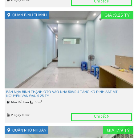
Chi tiết
GIÁ :
9,25
TỶ
QUẬN BÌNH THẠNH
BÁN NHÀ BÌNH THẠNH OTO VÀO NHÀ 50M2 4 TẦNG KD ĐỈNH SÁT MT
NGUYỄN VĂN ĐẬU 9.25 TỶ.
2
Nhà đất bán
50m
2 ngày trước
Chi tiết
GIÁ :
7,9
TỶ
QUẬN PHÚ NHUẬN