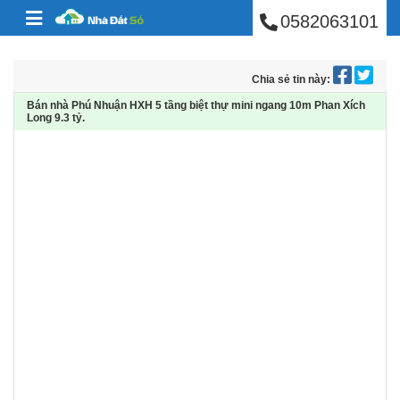
BÁN NHÀ PHÚ NHUẬ
Skip to content
0582063101
Chia sẻ tin này:
Bán nhà Phú Nhuận HXH 5 tầng biệt thự mini ngang 10m Phan Xích
Long 9.3 tỷ.