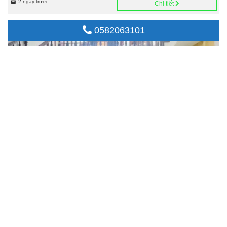
2 ngày trước
Chi tiết
GIÁ :
23,9
TỶ
QUẬN TÂN BÌNH
0582063101
BÁN NHÀ BIỆT THỰ 90M2 OTO NGỦ NHÀ 5 TẦNG NGANG 6,2M SÁT MT KD
ĐỈNH BẠCH ĐẰNG HIẾM 23.9 TỶ
2
Nhà đất bán
90m
2 ngày trước
Chi tiết
GIÁ :
4,95
TỶ
QUẬN BÌNH THẠNH