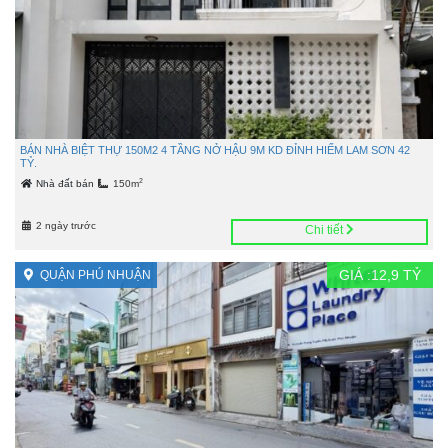
BÁN NHÀ BIỆT THỰ 150M2 4 TẦNG NỞ HẬU 9M KD ĐỈNH HIẾM LAM SƠN 42
TỶ.
2
Nhà đất bán
150m
2 ngày trước
Chi tiết
GIÁ :
12,9
TỶ
QUẬN PHÚ NHUẬN