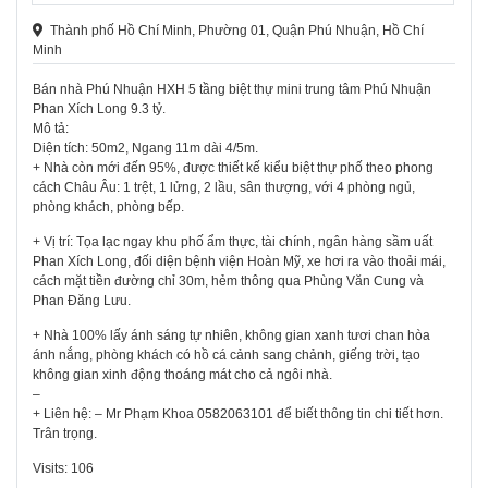
Thành phố Hồ Chí Minh, Phường 01, Quận Phú Nhuận, Hồ Chí
Minh
Bán nhà Phú Nhuận HXH 5 tầng biệt thự mini trung tâm Phú Nhuận
Phan Xích Long 9.3 tỷ.
Mô tả:
Diện tích: 50m2, Ngang 11m dài 4/5m.
+ Nhà còn mới đến 95%, được thiết kế kiểu biệt thự phố theo phong
cách Châu Âu: 1 trệt, 1 lửng, 2 lầu, sân thượng, với 4 phòng ngủ,
phòng khách, phòng bếp.
+ Vị trí: Tọa lạc ngay khu phố ẩm thực, tài chính, ngân hàng sầm uất
Phan Xích Long, đối diện bệnh viện Hoàn Mỹ, xe hơi ra vào thoải mái,
cách mặt tiền đường chỉ 30m, hẻm thông qua Phùng Văn Cung và
Phan Đăng Lưu.
+ Nhà 100% lấy ánh sáng tự nhiên, không gian xanh tươi chan hòa
ánh nắng, phòng khách có hồ cá cảnh sang chảnh, giếng trời, tạo
không gian xinh động thoáng mát cho cả ngôi nhà.
–
+ Liên hệ: – Mr Phạm Khoa 0582063101 để biết thông tin chi tiết hơn.
Trân trọng.
Visits: 106