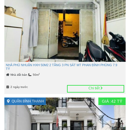
NHÀ PHÚ NHUẬN HXH 50M2 2 TẦNG 3 PN SÁT MT PHAN ĐÌNH PHÙNG 7.9
TỶ
2
Nhà đất bán
50m
2 ngày trước
Chi tiết
GIÁ :
42
TỶ
QUẬN BÌNH THẠNH