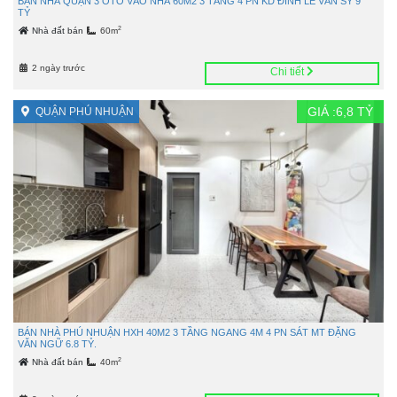
BÁN NHÀ QUẬN 3 OTO VÀO NHÀ 60M2 3 TẦNG 4 PN KD ĐỈNH LÊ VĂN SỸ 9
TỶ
2
Nhà đất bán
60m
2 ngày trước
Chi tiết
GIÁ :
6,8
TỶ
QUẬN PHÚ NHUẬN
BÁN NHÀ PHÚ NHUẬN HXH 40M2 3 TẦNG NGANG 4M 4 PN SÁT MT ĐẶNG
VĂN NGỮ 6.8 TỶ.
2
Nhà đất bán
40m