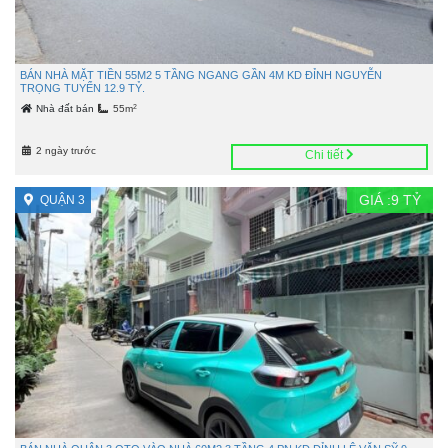
BÁN NHÀ MẶT TIỀN 55M2 5 TẦNG NGANG GẦN 4M KD ĐỈNH NGUYỄN
TRỌNG TUYỂN 12.9 TỶ.
2
Nhà đất bán
55m
2 ngày trước
Chi tiết
GIÁ :
9
TỶ
QUẬN 3