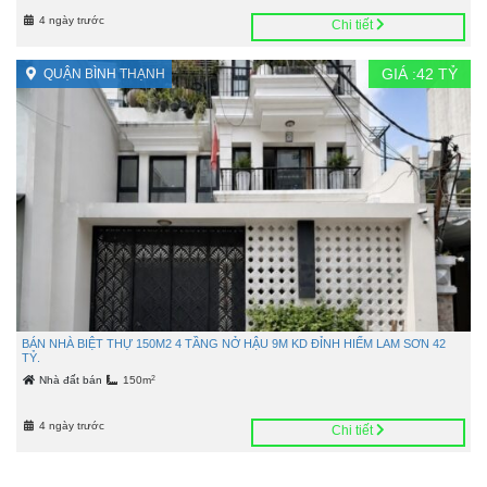
4 ngày trước
Chi tiết
GIÁ :
42
TỶ
QUẬN BÌNH THẠNH
BÁN NHÀ BIỆT THỰ 150M2 4 TẦNG NỞ HẬU 9M KD ĐỈNH HIẾM LAM SƠN 42
TỶ.
2
Nhà đất bán
150m
4 ngày trước
Chi tiết