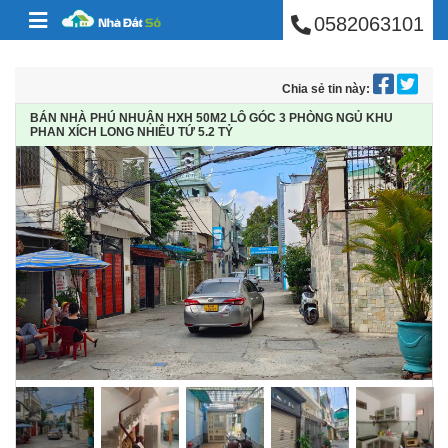
BÁN NHÀ PHÚ NHUẬ
Skip to content
0582063101
Chia sẻ tin này:
BÁN NHÀ PHÚ NHUẬN HXH 50M2 LÔ GÓC 3 PHÒNG NGỦ KHU
PHAN XÍCH LONG NHIÊU TỨ 5.2 TỶ