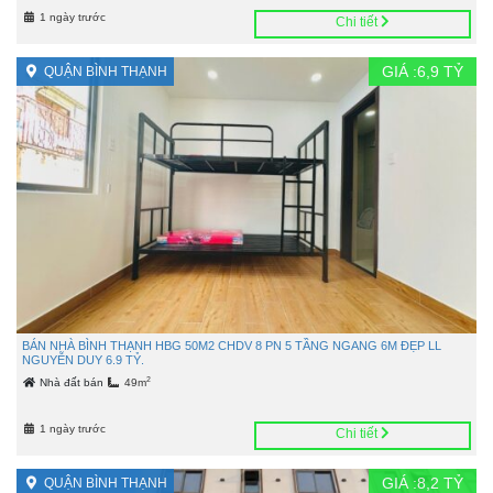
1 ngày trước
Chi tiết
GIÁ :
6,9
TỶ
QUẬN BÌNH THẠNH
BÁN NHÀ BÌNH THẠNH HBG 50M2 CHDV 8 PN 5 TẦNG NGANG 6M ĐẸP LL
NGUYỄN DUY 6.9 TỶ.
2
Nhà đất bán
49m
1 ngày trước
Chi tiết
GIÁ :
8,2
TỶ
QUẬN BÌNH THẠNH