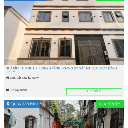
NHÀ BÌNH THẠNH HXH 50M2 4 TẦNG NGANG 5M SÁT MT ĐẸP BẠCH ĐẰNG
8.2 TỶ.
2
Nhà đất bán
50m
1 ngày trước
Chi tiết
GIÁ :
7,8
TỶ
QUẬN TÂN BÌNH