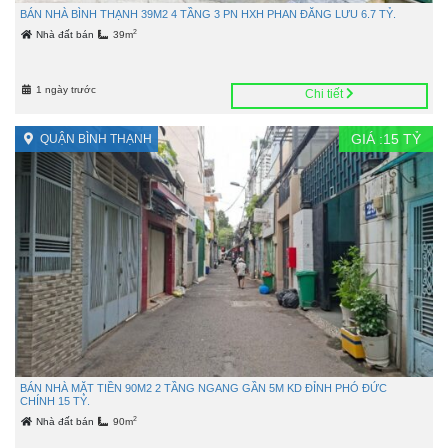
BÁN NHÀ BÌNH THẠNH 39M2 4 TẦNG 3 PN HXH PHAN ĐĂNG LƯU 6.7 TỶ.
2
Nhà đất bán
39m
1 ngày trước
Chi tiết
GIÁ :
15
TỶ
QUẬN BÌNH THẠNH
BÁN NHÀ MẶT TIỀN 90M2 2 TẦNG NGANG GẦN 5M KD ĐỈNH PHÓ ĐỨC
CHÍNH 15 TỶ.
2
Nhà đất bán
90m