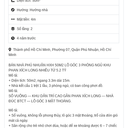
Diện tích: 50m
Hướng: Hướng nhà
Mặt tiền: 4m
Số tầng: 2
4 năm trước
Thành phố Hồ Chí Minh, Phường 07, Quận Phú Nhuận, Hồ Chí
Minh
BÁN NHÀ PHÚ NHUẬN HXH 50M2 LÔ GÓC 3 PHÒNG NGỦ KHU
PHAN XÍCH LONG NHIÊU TỨ 5.2 TỶ
Mô tả:
+ Diện tích: 50m2, ngang 3.3m dài 15m.
+ Nhà kết cấu 1 trệt 1 lầu, 3 phòng ngủ, có ban công phơi đồ.
Mô tả:
SỔ VUÔNG — KHU DÂN TRÍ CAO GẦN PHAN XÍCH LONG — NHÀ
ĐÚC BTCT — LÔ GÓC 3 MẶT THOÁNG.
Mô tả:
+ Sổ vuông, không lỗi phong thủy, lô góc 3 mặt thoáng, trổ cửa đón gió
mát cả ngày.
+ Sân rộng cho trẻ nhỏ chơi đùa, hoặc để xe khoảng được 6 – 7 chiếc