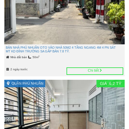
BÁN NHÀ PHÚ NHUẬN OTO VÀO NHÀ 50M2 4 TẦNG NGANG 4M 4 PN SÁT
MT KD ĐỈNH TRƯỜNG SA GẤP BÁN 7.8 TỶ.
2
Nhà đất bán
50m
2 ngày trước
Chi tiết
GIÁ :
6,2
TỶ
QUẬN PHÚ NHUẬN