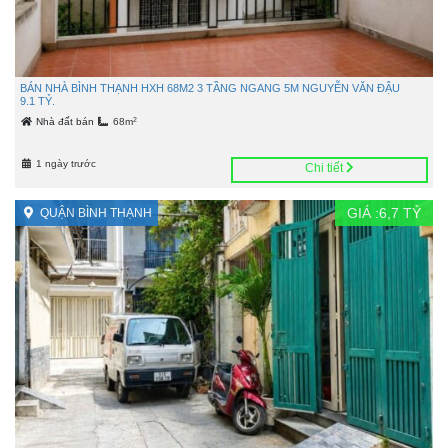
BÁN NHÀ BÌNH THẠNH HXH 68M2 3 TẦNG NGANG 5M NGUYỄN VĂN ĐẬU
9.1 TỶ.
2
Nhà đất bán
68m
1 ngày trước
Chi tiết
GIÁ :
6,7
TỶ
QUẬN BÌNH THẠNH