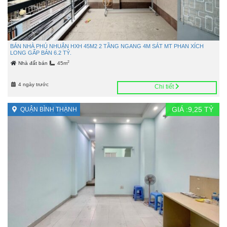
BÁN NHÀ PHÚ NHUẬN HXH 45M2 2 TẦNG NGANG 4M SÁT MT PHAN XÍCH
LONG GẤP BÁN 6.2 TỶ.
2
Nhà đất bán
45m
4 ngày trước
Chi tiết
GIÁ :
9,25
TỶ
QUẬN BÌNH THẠNH