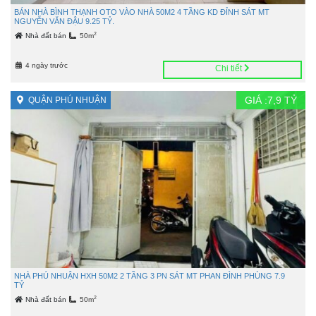
BÁN NHÀ BÌNH THẠNH OTO VÀO NHÀ 50M2 4 TẦNG KD ĐỈNH SÁT MT
NGUYỄN VĂN ĐẬU 9.25 TỶ.
2
Nhà đất bán
50m
4 ngày trước
Chi tiết
GIÁ :
7,9
TỶ
QUẬN PHÚ NHUẬN
NHÀ PHÚ NHUẬN HXH 50M2 2 TẦNG 3 PN SÁT MT PHAN ĐÌNH PHÙNG 7.9
TỶ
2
Nhà đất bán
50m