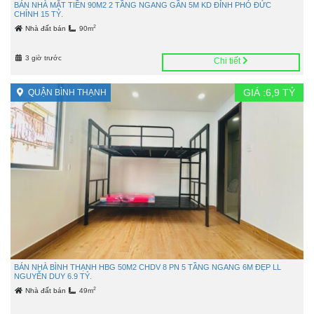
BÁN NHÀ MẶT TIỀN 90M2 2 TẦNG NGANG GẦN 5M KD ĐỈNH PHÓ ĐỨC
CHÍNH 15 TỶ.
2
Nhà đất bán
90m
3 giờ trước
Chi tiết
GIÁ :
6,9
TỶ
QUẬN BÌNH THẠNH
BÁN NHÀ BÌNH THẠNH HBG 50M2 CHDV 8 PN 5 TẦNG NGANG 6M ĐẸP LL
NGUYỄN DUY 6.9 TỶ.
2
Nhà đất bán
49m