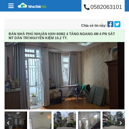
BÁN NHÀ PHÚ NHUẬ
Skip to content
0582063101
Chia sẻ tin này:
BÁN NHÀ PHÚ NHUẬN HXH 60M2 4 TẦNG NGANG 4M 4 PN SÁT
MT DÂN TRÍ NGUYỄN KIỆM 10.2 TỶ.