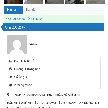
Hình ảnh
Bản đồ
Nhà đất bán tại Hồ Chí Minh
10,2
Giá :
tỷ
Admin
2
Diện tích: 60m
Hướng: Hướng nhà
Số tầng: 4
2 tháng trước
TPHCM, Phường 04, Quận Phú Nhuận, Hồ Chí Minh
BÁN NHÀ PHÚ NHUẬN HXH 60M2 4 TẦNG NGANG 4M 4 PN SÁT MT
DÂN TRÍ NGUYỄN KIỆM 10.2 TỶ.