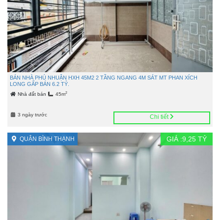
BÁN NHÀ PHÚ NHUẬN HXH 45M2 2 TẦNG NGANG 4M SÁT MT PHAN XÍCH
LONG GẤP BÁN 6.2 TỶ.
2
Nhà đất bán
45m
3 ngày trước
Chi tiết
GIÁ :
9,25
TỶ
QUẬN BÌNH THẠNH