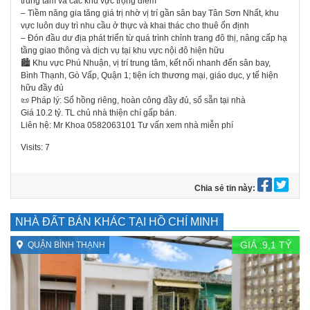
trung tâm và các khu vực trọng điểm
– Tiềm năng gia tăng giá trị nhờ vị trí gần sân bay Tân Sơn Nhất, khu
vực luôn duy trì nhu cầu ở thực và khai thác cho thuê ổn định
– Đón đầu dư địa phát triển từ quá trình chỉnh trang đô thị, nâng cấp hạ
tầng giao thông và dịch vụ tại khu vực nội đô hiện hữu
🏙️ Khu vực Phú Nhuận, vị trí trung tâm, kết nối nhanh đến sân bay,
Bình Thạnh, Gò Vấp, Quận 1; tiện ích thương mại, giáo dục, y tế hiện
hữu đầy đủ
📜 Pháp lý: Sổ hồng riêng, hoàn công đầy đủ, sổ sẵn tại nhà
Giá 10.2 tỷ. TL chủ nhà thiện chí gấp bán.
Liên hệ: Mr Khoa 0582063101 Tư vấn xem nhà miễn phí
Visits: 7
Chia sẻ tin này:
NHÀ ĐẤT BÁN KHÁC TẠI HỒ CHÍ MINH
GIÁ :
9,1
TỶ
QUẬN BÌNH THẠNH