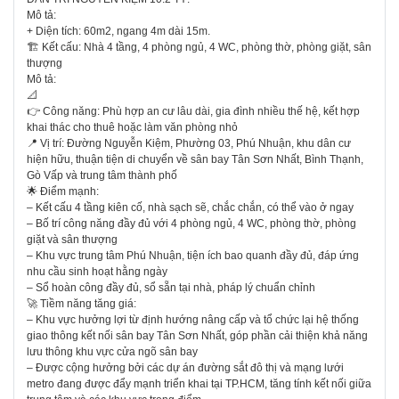
Mô tả:
+ Diện tích: 60m2, ngang 4m dài 15m.
🏗 Kết cấu: Nhà 4 tầng, 4 phòng ngủ, 4 WC, phòng thờ, phòng giặt, sân
thượng
Mô tả:
📐
👉 Công năng: Phù hợp an cư lâu dài, gia đình nhiều thế hệ, kết hợp
khai thác cho thuê hoặc làm văn phòng nhỏ
📍 Vị trí: Đường Nguyễn Kiệm, Phường 03, Phú Nhuận, khu dân cư
hiện hữu, thuận tiện di chuyển về sân bay Tân Sơn Nhất, Bình Thạnh,
Gò Vấp và trung tâm thành phố
🌟 Điểm mạnh:
– Kết cấu 4 tầng kiên cố, nhà sạch sẽ, chắc chắn, có thể vào ở ngay
– Bố trí công năng đầy đủ với 4 phòng ngủ, 4 WC, phòng thờ, phòng
giặt và sân thượng
– Khu vực trung tâm Phú Nhuận, tiện ích bao quanh đầy đủ, đáp ứng
nhu cầu sinh hoạt hằng ngày
– Sổ hoàn công đầy đủ, sổ sẵn tại nhà, pháp lý chuẩn chỉnh
🚀 Tiềm năng tăng giá:
– Khu vực hưởng lợi từ định hướng nâng cấp và tổ chức lại hệ thống
giao thông kết nối sân bay Tân Sơn Nhất, góp phần cải thiện khả năng
lưu thông khu vực cửa ngõ sân bay
– Được cộng hưởng bởi các dự án đường sắt đô thị và mạng lưới
metro đang được đẩy mạnh triển khai tại TP.HCM, tăng tính kết nối giữa