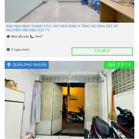
BÁN NHÀ BÌNH THẠNH OTO VÀO NHÀ 50M2 4 TẦNG KD ĐỈNH SÁT MT
NGUYỄN VĂN ĐẬU 9.25 TỶ.
2
Nhà đất bán
50m
3 ngày trước
Chi tiết
GIÁ :
7,9
TỶ
QUẬN PHÚ NHUẬN