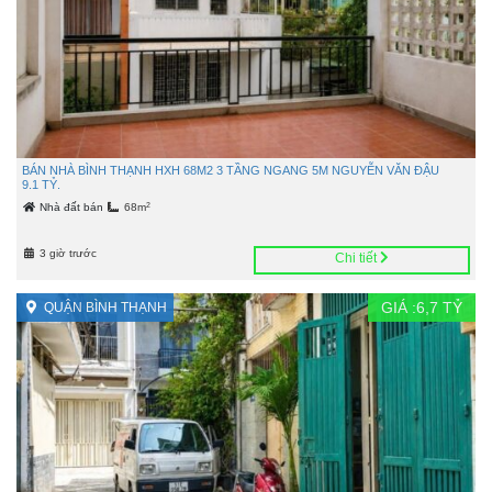
BÁN NHÀ BÌNH THẠNH HXH 68M2 3 TẦNG NGANG 5M NGUYỄN VĂN ĐẬU
9.1 TỶ.
2
Nhà đất bán
68m
3 giờ trước
Chi tiết
GIÁ :
6,7
TỶ
QUẬN BÌNH THẠNH