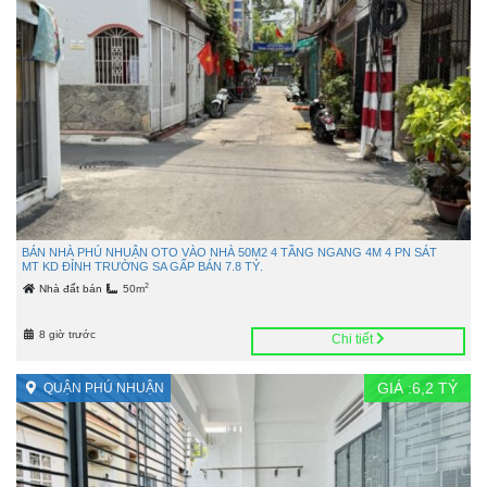
BÁN NHÀ PHÚ NHUẬN OTO VÀO NHÀ 50M2 4 TẦNG NGANG 4M 4 PN SÁT
MT KD ĐỈNH TRƯỜNG SA GẤP BÁN 7.8 TỶ.
2
Nhà đất bán
50m
8 giờ trước
Chi tiết
GIÁ :
6,2
TỶ
QUẬN PHÚ NHUẬN