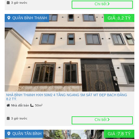
3 giờ trước
Chi tiết
GIÁ :
8,2
TỶ
QUẬN BÌNH THẠNH
NHÀ BÌNH THẠNH HXH 50M2 4 TẦNG NGANG 5M SÁT MT ĐẸP BẠCH ĐẰNG
8.2 TỶ.
2
Nhà đất bán
50m
3 giờ trước
Chi tiết
GIÁ :
7,8
TỶ
QUẬN TÂN BÌNH