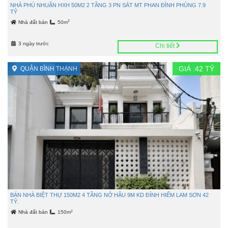
NHÀ PHÚ NHUẬN HXH 50M2 2 TẦNG 3 PN SÁT MT PHAN ĐÌNH PHÙNG 7.9
TỶ
2
Nhà đất bán
50m
3 ngày trước
Chi tiết
GIÁ :
42
TỶ
QUẬN BÌNH THẠNH
BÁN NHÀ BIỆT THỰ 150M2 4 TẦNG NỞ HẬU 9M KD ĐỈNH HIẾM LAM SƠN 42
TỶ.
2
Nhà đất bán
150m