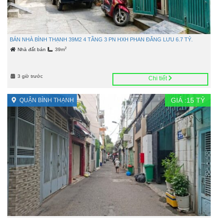
BÁN NHÀ BÌNH THẠNH 39M2 4 TẦNG 3 PN HXH PHAN ĐĂNG LƯU 6.7 TỶ.
2
Nhà đất bán
39m
3 giờ trước
Chi tiết
GIÁ :
15
TỶ
QUẬN BÌNH THẠNH