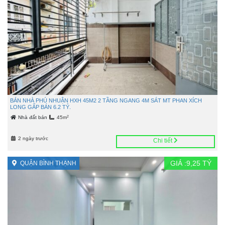
BÁN NHÀ PHÚ NHUẬN HXH 45M2 2 TẦNG NGANG 4M SÁT MT PHAN XÍCH
LONG GẤP BÁN 6.2 TỶ.
2
Nhà đất bán
45m
2 ngày trước
Chi tiết
GIÁ :
9,25
TỶ
QUẬN BÌNH THẠNH