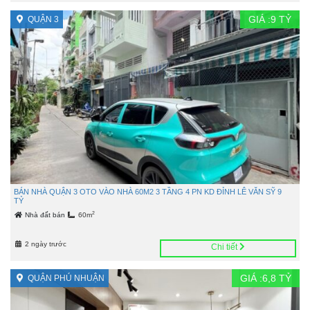
GIÁ :
9
TỶ
QUẬN 3
BÁN NHÀ QUẬN 3 OTO VÀO NHÀ 60M2 3 TẦNG 4 PN KD ĐỈNH LÊ VĂN SỸ 9
TỶ
2
Nhà đất bán
60m
2 ngày trước
Chi tiết
GIÁ :
6,8
TỶ
QUẬN PHÚ NHUẬN