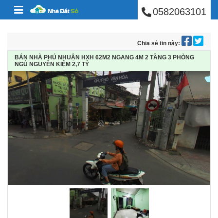
BÁN NHÀ PHÚ NHUẬ
Skip to content
0582063101
Chia sẻ tin này:
BÁN NHÀ PHÚ NHUẬN HXH 62M2 NGANG 4M 2 TẦNG 3 PHÒNG
NGỦ NGUYỄN KIỆM 2,7 TỶ