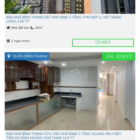
BÁN NHÀ BÌNH THẠNH SÁT HXH 40M2 3 TẦNG 3 PN ĐẸP LL NƠ TRANG
LONG 4.95 TỶ
2
Nhà đất bán
40m
2 ngày trước
Chi tiết
GIÁ :
13,9
TỶ
QUẬN BÌNH THẠNH
BÁN NHÀ BÌNH THẠNH OTO VÀO NHÀ 80M2 3 TẦNG NGANG 4M 2 MẶT
TIỀN KD ĐỈNH HOÀNG HOA THÁM 13.9 TỶ.