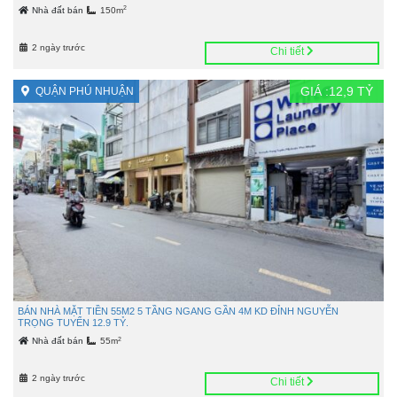
2
Nhà đất bán
150m
2 ngày trước
Chi tiết
GIÁ :
12,9
TỶ
QUẬN PHÚ NHUẬN
BÁN NHÀ MẶT TIỀN 55M2 5 TẦNG NGANG GẦN 4M KD ĐỈNH NGUYỄN
TRỌNG TUYỂN 12.9 TỶ.
2
Nhà đất bán
55m
2 ngày trước
Chi tiết