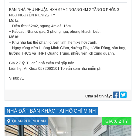
BÁN NHÀ PHÚ NHUẬN HXH 62M2 NGANG 4M 2 TẦNG 3 PHÒNG
NGỦ NGUYỄN KIỆM 2,7 TỶ
Mô tả:
+ Diện tích: 62m2, ngang 4m dài 16m.
+ Kết cấu: Nhà có gác, 3 phòng ngủ, phòng khách, bếp.
Mô tả:
+ Khu nhà tập thể phân lô, yên tĩnh, hẻm xe hơi tránh.
+ Ngay công viên Hoàng Minh Giám, đường Phạm Văn Đồng, sân bay,
trường THCS và THPT Quang Trung, nhiều tiện ích xung quanh.
Giá 2.7 tỷ. TL chủ nhà thiện chí gấp bán.
Liên hệ: Mr Khoa 0582063101 Tư vấn xem nhà miễn phí
Visits: 71
Chia sẻ tin này:
NHÀ ĐẤT BÁN KHÁC TẠI HỒ CHÍ MINH
GIÁ :
6,2
TỶ
QUẬN PHÚ NHUẬN