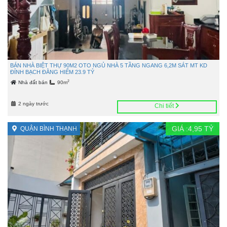
BÁN NHÀ BIỆT THỰ 90M2 OTO NGỦ NHÀ 5 TẦNG NGANG 6,2M SÁT MT KD
ĐỈNH BẠCH ĐẰNG HIẾM 23.9 TỶ
2
Nhà đất bán
90m
2 ngày trước
Chi tiết
GIÁ :
4,95
TỶ
QUẬN BÌNH THẠNH