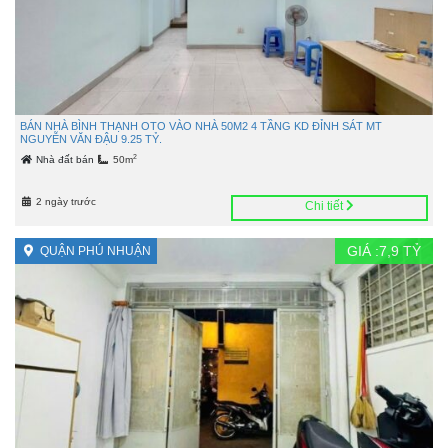
BÁN NHÀ BÌNH THẠNH OTO VÀO NHÀ 50M2 4 TẦNG KD ĐỈNH SÁT MT
NGUYỄN VĂN ĐẬU 9.25 TỶ.
2
Nhà đất bán
50m
2 ngày trước
Chi tiết
GIÁ :
7,9
TỶ
QUẬN PHÚ NHUẬN