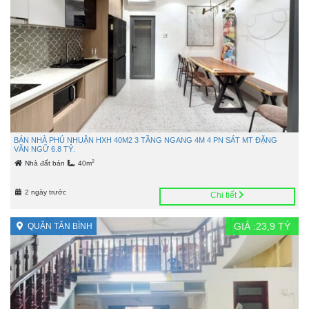
BÁN NHÀ PHÚ NHUẬN HXH 40M2 3 TẦNG NGANG 4M 4 PN SÁT MT ĐẶNG
VĂN NGỮ 6.8 TỶ.
2
Nhà đất bán
40m
2 ngày trước
Chi tiết
GIÁ :
23,9
TỶ
QUẬN TÂN BÌNH