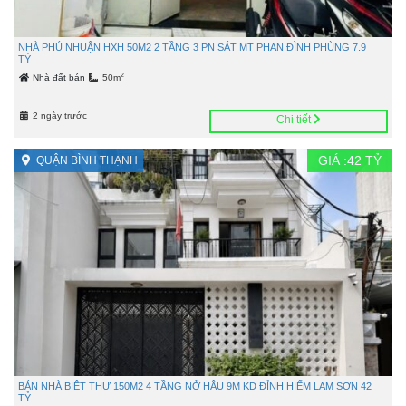
NHÀ PHÚ NHUẬN HXH 50M2 2 TẦNG 3 PN SÁT MT PHAN ĐÌNH PHÙNG 7.9
TỶ
2
Nhà đất bán
50m
2 ngày trước
Chi tiết
GIÁ :
42
TỶ
QUẬN BÌNH THẠNH
BÁN NHÀ BIỆT THỰ 150M2 4 TẦNG NỞ HẬU 9M KD ĐỈNH HIẾM LAM SƠN 42
TỶ.