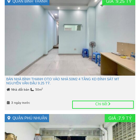
GIÁ :
9,25
TỶ
QUẬN BÌNH THẠNH
BÁN NHÀ BÌNH THẠNH OTO VÀO NHÀ 50M2 4 TẦNG KD ĐỈNH SÁT MT
NGUYỄN VĂN ĐẬU 9.25 TỶ.
2
Nhà đất bán
50m
3 ngày trước
Chi tiết
GIÁ :
7,9
TỶ
QUẬN PHÚ NHUẬN