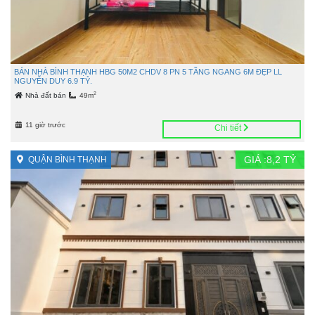
BÁN NHÀ BÌNH THẠNH HBG 50M2 CHDV 8 PN 5 TẦNG NGANG 6M ĐẸP LL
NGUYỄN DUY 6.9 TỶ.
2
Nhà đất bán
49m
11 giờ trước
Chi tiết
GIÁ :
8,2
TỶ
QUẬN BÌNH THẠNH