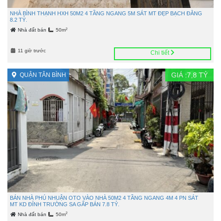
NHÀ BÌNH THẠNH HXH 50M2 4 TẦNG NGANG 5M SÁT MT ĐẸP BẠCH ĐẰNG
8.2 TỶ.
2
Nhà đất bán
50m
11 giờ trước
Chi tiết
GIÁ :
7,8
TỶ
QUẬN TÂN BÌNH
BÁN NHÀ PHÚ NHUẬN OTO VÀO NHÀ 50M2 4 TẦNG NGANG 4M 4 PN SÁT
MT KD ĐỈNH TRƯỜNG SA GẤP BÁN 7.8 TỶ.
2
Nhà đất bán
50m