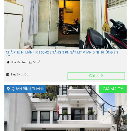
NHÀ PHÚ NHUẬN HXH 50M2 2 TẦNG 3 PN SÁT MT PHAN ĐÌNH PHÙNG 7.9
TỶ
2
Nhà đất bán
50m
3 ngày trước
Chi tiết
GIÁ :
42
TỶ
QUẬN BÌNH THẠNH