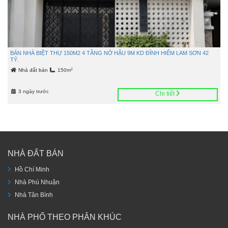
BÁN NHÀ BIỆT THỰ 150M2 4 TẦNG NỞ HẬU 9M KD ĐỈNH HIẾM LAM SƠN 42
TỶ.
2
Nhà đất bán
150m
3 ngày trước
Chi tiết
NHÀ ĐẤT BÁN
Hồ Chí Minh
Nhà Phú Nhuận
Nhà Tân Bình
NHÀ PHỐ THEO PHÂN KHÚC