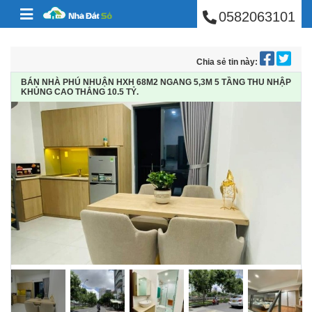
BÁN NHÀ PHÚ NHUẬ
Skip to content
0582063101
Chia sẻ tin này:
BÁN NHÀ PHÚ NHUẬN HXH 68M2 NGANG 5,3M 5 TẦNG THU NHẬP
KHỦNG CAO THẮNG 10.5 TỶ.