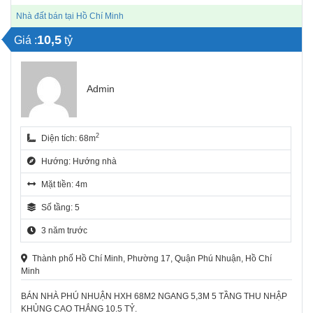
Nhà đất bán tại Hồ Chí Minh
10,5
Giá :
tỷ
Admin
2
Diện tích: 68m
Hướng: Hướng nhà
Mặt tiền: 4m
Số tầng: 5
3 năm trước
Thành phố Hồ Chí Minh, Phường 17, Quận Phú Nhuận, Hồ Chí
Minh
BÁN NHÀ PHÚ NHUẬN HXH 68M2 NGANG 5,3M 5 TẦNG THU NHẬP
KHỦNG CAO THẮNG 10.5 TỶ.