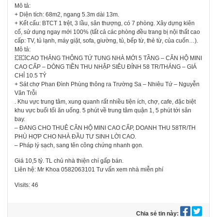
Mô tả:
+ Diện tích: 68m2, ngang 5.3m dài 13m.
+ Kết cấu: BTCT 1 trệt, 3 lầu, sân thượng, có 7 phòng. Xây dựng kiên
cố, sử dụng ngay mới 100% (tất cả các phòng đều trang bị nội thất cao
cấp: TV, tủ lạnh, máy giặt, sofa, giường, tủ, bếp từ, thẻ từ, của cuốn…).
Mô tả:
💥💥CAO THẮNG THÔNG TỨ TUNG NHÀ MỚI 5 TẦNG – CĂN HỘ MINI
CAO CẤP – DÒNG TIỀN THU NHẬP SIÊU ĐỈNH 58 TR/THÁNG – GIÁ
CHỈ 10.5 TỶ
+ Sát chợ Phan Đình Phùng thông ra Trường Sa – Nhiêu Tứ – Nguyễn
Văn Trỗi
. Khu vực trung tâm, xung quanh rất nhiều tiện ích, chợ, cafe, đặc biệt
khu vực buổi tối ăn uống. 5 phút về trung tâm quận 1, 5 phút tới sân
bay.
– ĐANG CHO THUÊ CĂN HỘ MINI CAO CẤP, DOANH THU 58TR/TH
PHÙ HỢP CHO NHÀ ĐẦU TƯ SINH LỜI CAO.
– Pháp lý sạch, sang tên công chứng nhanh gọn.
Giá 10,5 tỷ. TL chủ nhà thiện chí gấp bán.
Liên hệ: Mr Khoa 0582063101 Tư vấn xem nhà miễn phí
Visits: 46
Chia sẻ tin này: