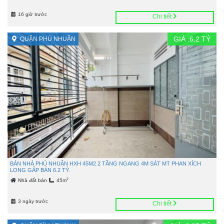
16 giờ trước
Chi tiết
GIÁ :
6,2
TỶ
QUẬN PHÚ NHUẬN
BÁN NHÀ PHÚ NHUẬN HXH 45M2 2 TẦNG NGANG 4M SÁT MT PHAN XÍCH
LONG GẤP BÁN 6.2 TỶ.
2
Nhà đất bán
45m
3 ngày trước
Chi tiết