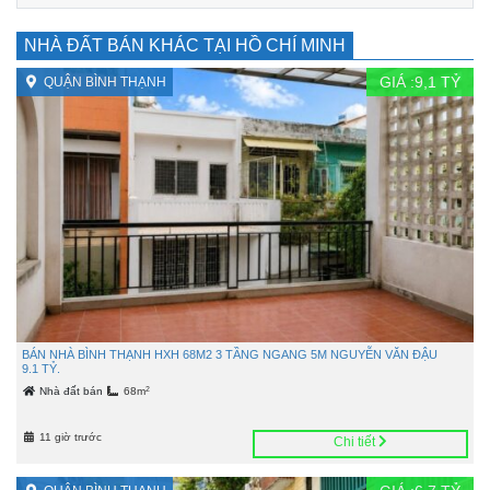
NHÀ ĐẤT BÁN KHÁC TẠI HỒ CHÍ MINH
GIÁ :
9,1
TỶ
QUẬN BÌNH THẠNH
BÁN NHÀ BÌNH THẠNH HXH 68M2 3 TẦNG NGANG 5M NGUYỄN VĂN ĐẬU
9.1 TỶ.
2
Nhà đất bán
68m
11 giờ trước
Chi tiết