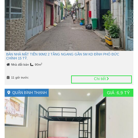
BÁN NHÀ MẶT TIỀN 90M2 2 TẦNG NGANG GẦN 5M KD ĐỈNH PHÓ ĐỨC
CHÍNH 15 TỶ.
2
Nhà đất bán
90m
11 giờ trước
Chi tiết
GIÁ :
6,9
TỶ
QUẬN BÌNH THẠNH