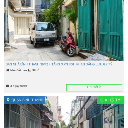
BÁN NHÀ BÌNH THẠNH 39M2 4 TẦNG 3 PN HXH PHAN ĐĂNG LƯU 6.7 TỶ.
2
Nhà đất bán
39m
3 ngày trước
Chi tiết
GIÁ :
15
TỶ
QUẬN BÌNH THẠNH