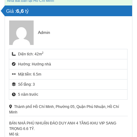
Nhà đất bán tại Hồ Chí Minh
6,6
Giá :
tỷ
Admin
2
Diện tích: 42m
Hướng: Hướng nhà
Mặt tiền: 6.5m
Số tầng: 3
5 năm trước
Thành phố Hồ Chí Minh, Phường 05, Quận Phú Nhuận, Hồ Chí
Minh
BÁN NHÀ PHÚ NHUẬN ĐÀO DUY ANH 4 TẦNG KHU VIP SANG
TRỌNG 6.6 TỶ.
Mô tả: