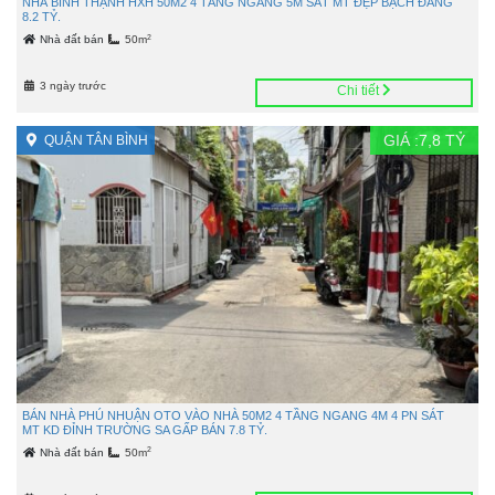
NHÀ BÌNH THẠNH HXH 50M2 4 TẦNG NGANG 5M SÁT MT ĐẸP BẠCH ĐẰNG
8.2 TỶ.
2
Nhà đất bán
50m
3 ngày trước
Chi tiết
GIÁ :
7,8
TỶ
QUẬN TÂN BÌNH
BÁN NHÀ PHÚ NHUẬN OTO VÀO NHÀ 50M2 4 TẦNG NGANG 4M 4 PN SÁT
MT KD ĐỈNH TRƯỜNG SA GẤP BÁN 7.8 TỶ.
2
Nhà đất bán
50m