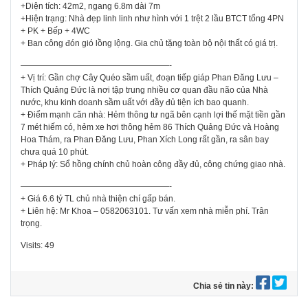
+Diện tích: 42m2, ngang 6.8m dài 7m
+Hiện trạng: Nhà đẹp linh linh như hình với 1 trệt 2 lầu BTCT tổng 4PN
+ PK + Bếp + 4WC
+ Ban công đón gió lồng lộng. Gia chủ tặng toàn bộ nội thất có giá trị.
——————————————————-
+ Vị trí: Gần chợ Cây Quéo sầm uất, đoạn tiếp giáp Phan Đăng Lưu –
Thích Quảng Đức là nơi tập trung nhiều cơ quan đầu não của Nhà
nước, khu kinh doanh sầm uất với đầy đủ tiện ích bao quanh.
+ Điểm mạnh căn nhà: Hẻm thông tư ngã bên cạnh lợi thế mặt tiền gần
7 mét hiếm có, hẻm xe hơi thông hẻm 86 Thích Quảng Đức và Hoàng
Hoa Thám, ra Phan Đăng Lưu, Phan Xích Long rất gần, ra sân bay
chưa quá 10 phút.
+ Pháp lý: Sổ hồng chính chủ hoàn công đầy đủ, công chứng giao nhà.
——————————————————-
+ Giá 6.6 tỷ TL chủ nhà thiện chí gấp bán.
+ Liên hệ: Mr Khoa – 0582063101. Tư vấn xem nhà miễn phí. Trân
trọng.
Visits: 49
Chia sẻ tin này: