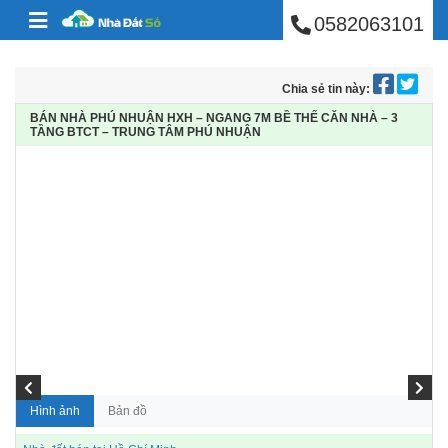
BÁN NHÀ PHÚ NHUẬ
Skip to content
0582063101
Chia sẻ tin này:
BÁN NHÀ PHÚ NHUẬN HXH – NGANG 7M BỀ THẾ CĂN NHÀ – 3
TẦNG BTCT – TRUNG TÂM PHÚ NHUẬN
Hình ảnh
Bản đồ