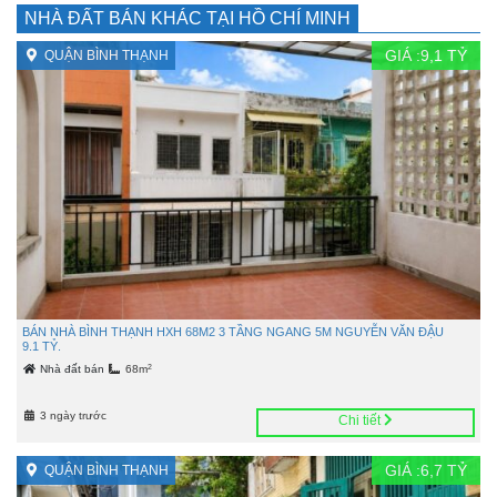
NHÀ ĐẤT BÁN KHÁC TẠI HỒ CHÍ MINH
GIÁ :
9,1
TỶ
QUẬN BÌNH THẠNH
BÁN NHÀ BÌNH THẠNH HXH 68M2 3 TẦNG NGANG 5M NGUYỄN VĂN ĐẬU
9.1 TỶ.
2
Nhà đất bán
68m
3 ngày trước
Chi tiết
GIÁ :
6,7
TỶ
QUẬN BÌNH THẠNH