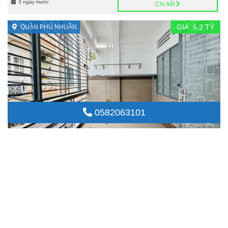
3 ngày trước
Chi tiết
GIÁ :
6,2
TỶ
QUẬN PHÚ NHUẬN
0582063101
BÁN NHÀ PHÚ NHUẬN HXH 45M2 2 TẦNG NGANG 4M SÁT MT PHAN XÍCH
LONG GẤP BÁN 6.2 TỶ.
2
Nhà đất bán
45m
6 ngày trước
Chi tiết
GIÁ :
9,25
TỶ
QUẬN BÌNH THẠNH