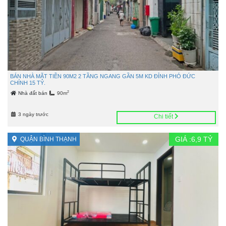
BÁN NHÀ MẶT TIỀN 90M2 2 TẦNG NGANG GẦN 5M KD ĐỈNH PHÓ ĐỨC
CHÍNH 15 TỶ.
2
Nhà đất bán
90m
3 ngày trước
Chi tiết
GIÁ :
6,9
TỶ
QUẬN BÌNH THẠNH