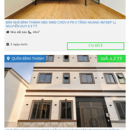
BÁN NHÀ BÌNH THẠNH HBG 50M2 CHDV 8 PN 5 TẦNG NGANG 6M ĐẸP LL
NGUYỄN DUY 6.9 TỶ.
2
Nhà đất bán
49m
3 ngày trước
Chi tiết
GIÁ :
8,2
TỶ
QUẬN BÌNH THẠNH