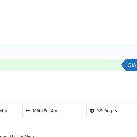
Giá 
nhà
Mặt tiền: 4m
Số tầng: 5
Nhuận, Hồ Chí Minh