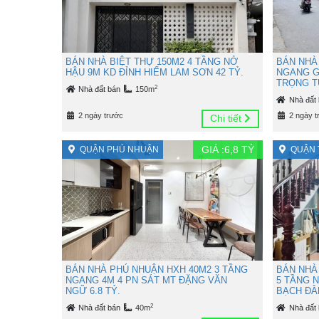
BÁN NHÀ BIỆT THỰ 150M2 4 TẦNG NỞ
BÁN NHÀ
HẬU 9M KD ĐỈNH HIẾM LAM SƠN 42 TỶ.
NGANG G
TRỌNG TU
2
Nhà đất bán
150m
Nhà đất
2 ngày trước
2 ngày t
Chi tiết
GIÁ :
6,8
TỶ
QUẬN PHÚ NHUẬN
QUẬN 
BÁN NHÀ PHÚ NHUẬN HXH 40M2 3 TẦNG
BÁN NHÀ
NGANG 4M 4 PN SÁT MT ĐẶNG VĂN
5 TẦNG 
NGỮ 6.8 TỶ.
BẠCH ĐẰN
2
Nhà đất bán
40m
Nhà đất