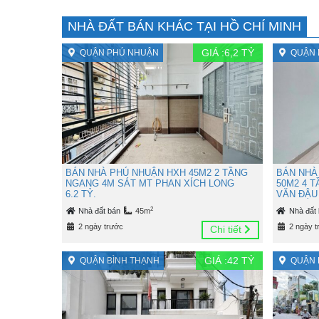
NHÀ ĐẤT BÁN KHÁC TẠI HỒ CHÍ MINH
GIÁ :
6,2
TỶ
QUẬN PHÚ NHUẬN
QUẬN 
BÁN NHÀ PHÚ NHUẬN HXH 45M2 2 TẦNG
BÁN NHÀ
NGANG 4M SÁT MT PHAN XÍCH LONG
50M2 4 
6.2 TỶ.
VĂN ĐẬU 
2
Nhà đất bán
45m
Nhà đất
2 ngày trước
2 ngày t
Chi tiết
GIÁ :
42
TỶ
QUẬN BÌNH THẠNH
QUẬN 