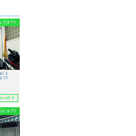
 :
7,9
TỶ
NG 3
9 TỶ
hi tiết
IÁ :
9
TỶ