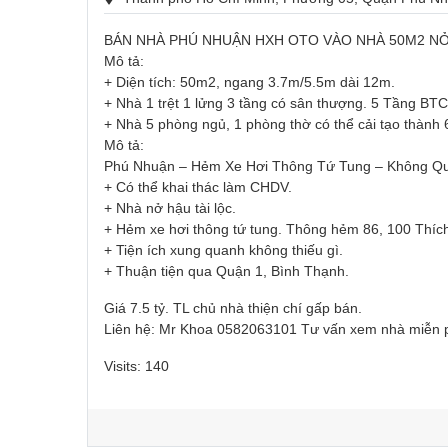
BÁN NHÀ PHÚ NHUẬN HXH OTO VÀO NHÀ 50M2 NỞ 
Mô tả:
+ Diện tích: 50m2, ngang 3.7m/5.5m dài 12m.
+ Nhà 1 trệt 1 lửng 3 tầng có sân thượng. 5 Tầng BT
+ Nhà 5 phòng ngủ, 1 phòng thờ có thể cải tạo thành
Mô tả:
Phú Nhuận – Hẻm Xe Hơi Thông Tứ Tung – Không Qu
+ Có thể khai thác làm CHDV.
+ Nhà nở hậu tài lộc.
+ Hẻm xe hơi thông tứ tung. Thông hẻm 86, 100 Th
+ Tiện ích xung quanh không thiếu gì.
+ Thuận tiện qua Quận 1, Bình Thạnh.
Giá 7.5 tỷ. TL chủ nhà thiện chí gấp bán.
Liên hệ: Mr Khoa 0582063101 Tư vấn xem nhà miễn 
Visits: 140