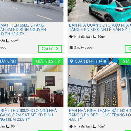
 MẶT TIỀN 55M2 5 TẦNG
BÁN NHÀ QUẬN 3 OTO VÀO NHÀ 
ẦN 4M KD ĐỈNH NGUYỄN
TẦNG 4 PN KD ĐỈNH LÊ VĂN SỸ 9
YỂN 12.9 TỶ.
2
Nhà đất bán
60m
2
 bán
55m
rước
2 ngày trước
Chi tiết
C
GIÁ :
23,9
TỶ
GIÁ 
TÂN BÌNH
QUẬN BÌNH THẠNH
 BIỆT THỰ 90M2 OTO NGỦ NHÀ
BÁN NHÀ BÌNH THẠNH SÁT HXH 4
NGANG 6,2M SÁT MT KD ĐỈNH
TẦNG 3 PN ĐẸP LL NƠ TRANG L
G HIẾM 23.9 TỶ
4.95 TỶ
2
2
 bán
90m
Nhà đất bán
40m