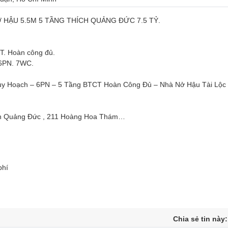
HẬU 5.5M 5 TẦNG THÍCH QUẢNG ĐỨC 7.5 TỶ.
CT. Hoàn công đủ.
 6PN. 7WC.
y Hoạch – 6PN – 5 Tầng BTCT Hoàn Công Đủ – Nhà Nở Hậu Tài Lộc
ích Quảng Đức , 211 Hoàng Hoa Thám…
phí
Chia sẻ tin này