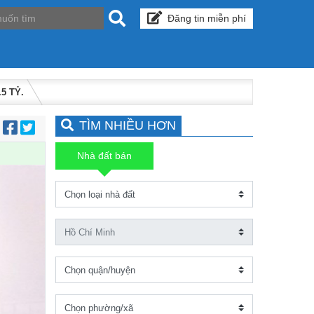
Đăng tin miễn phí
5 TỶ.
TÌM NHIỀU HƠN
:
Nhà đất bán