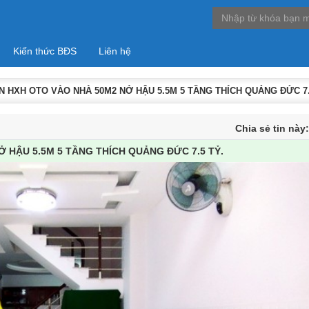
Kiến thức BĐS
Liên hệ
 HXH OTO VÀO NHÀ 50M2 NỞ HẬU 5.5M 5 TẦNG THÍCH QUẢNG ĐỨC 7.
Chia sẻ tin này
 HẬU 5.5M 5 TẦNG THÍCH QUẢNG ĐỨC 7.5 TỶ.