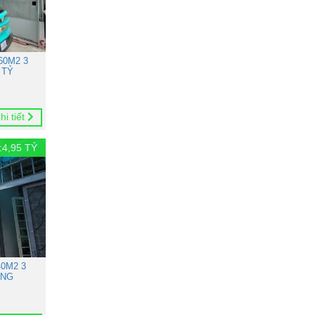
60M2 3
 TỶ
hi tiết
:
4,95
TỶ
0M2 3
ONG