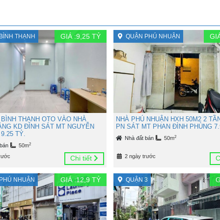
GIÁ :
9,25
TỶ
GIÁ
BÌNH THẠNH
QUẬN PHÚ NHUẬN
 BÌNH THẠNH OTO VÀO NHÀ
NHÀ PHÚ NHUẬN HXH 50M2 2 TẦ
TẦNG KD ĐỈNH SÁT MT NGUYỄN
PN SÁT MT PHAN ĐÌNH PHÙNG 7.
9.25 TỶ.
2
Nhà đất bán
50m
2
 bán
50m
rước
2 ngày trước
Chi tiết
C
GIÁ :
12,9
TỶ
G
PHÚ NHUẬN
QUẬN 3