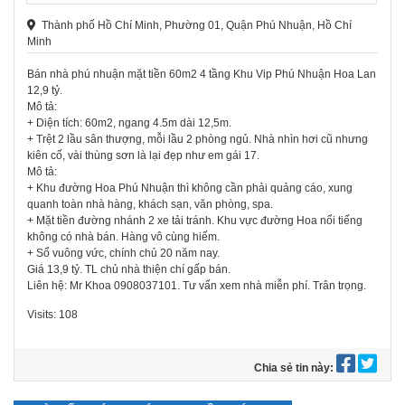
Thành phố Hồ Chí Minh, Phường 01, Quận Phú Nhuận, Hồ Chí
Minh
Bán nhà phú nhuận mặt tiền 60m2 4 tầng Khu Vip Phú Nhuận Hoa Lan
12,9 tỷ.
Mô tả:
+ Diện tích: 60m2, ngang 4.5m dài 12,5m.
+ Trệt 2 lầu sân thượng, mỗi lầu 2 phòng ngủ. Nhà nhìn hơi cũ nhưng
kiên cố, vài thùng sơn là lại đẹp như em gái 17.
Mô tả:
+ Khu đường Hoa Phú Nhuận thì không cần phải quảng cáo, xung
quanh toàn nhà hàng, khách sạn, văn phòng, spa.
+ Mặt tiền đường nhánh 2 xe tải tránh. Khu vực đường Hoa nổi tiếng
không có nhà bán. Hàng vô cùng hiếm.
+ Sổ vuông vức, chính chủ 20 năm nay.
Giá 13,9 tỷ. TL chủ nhà thiện chí gấp bán.
Liên hệ: Mr Khoa 0908037101. Tư vấn xem nhà miễn phí. Trân trọng.
Visits: 108
Chia sẻ tin này: