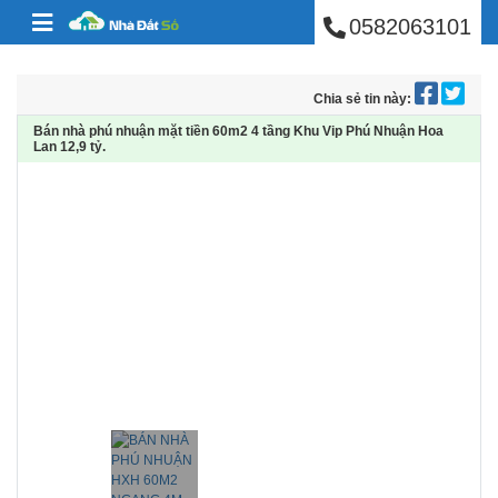
BÁN NHÀ PHÚ NHUẬ
Skip to content
0582063101
Chia sẻ tin này:
Bán nhà phú nhuận mặt tiền 60m2 4 tầng Khu Vip Phú Nhuận Hoa
Lan 12,9 tỷ.