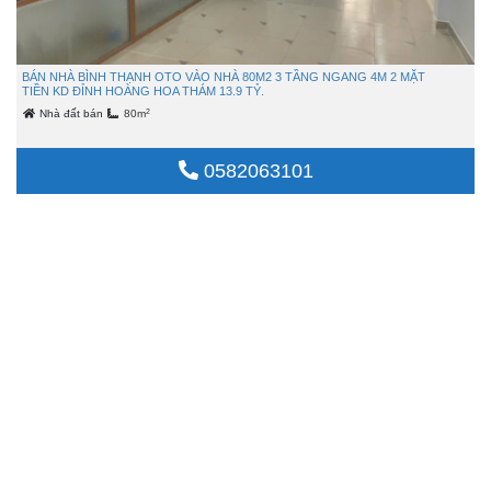
BÁN NHÀ BÌNH THẠNH OTO VÀO NHÀ 80M2 3 TẦNG NGANG 4M 2 MẶT
TIỀN KD ĐỈNH HOÀNG HOA THÁM 13.9 TỶ.
2
Nhà đất bán
80m
6 ngày trước
Chi tiết
0582063101
NHÀ ĐẤT BÁN
Hồ Chí Minh
Nhà Phú Nhuận
Nhà Tân Bình
NHÀ PHỐ THEO PHÂN KHÚC
Nhà dưới 3 tỷ