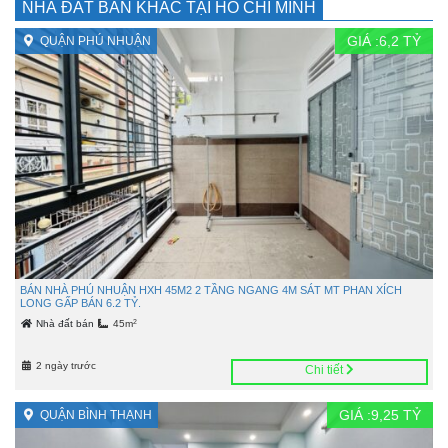
NHÀ ĐẤT BÁN KHÁC TẠI HỒ CHÍ MINH
GIÁ :
6,2
TỶ
QUẬN PHÚ NHUẬN
BÁN NHÀ PHÚ NHUẬN HXH 45M2 2 TẦNG NGANG 4M SÁT MT PHAN XÍCH
LONG GẤP BÁN 6.2 TỶ.
2
Nhà đất bán
45m
2 ngày trước
Chi tiết
GIÁ :
9,25
TỶ
QUẬN BÌNH THẠNH