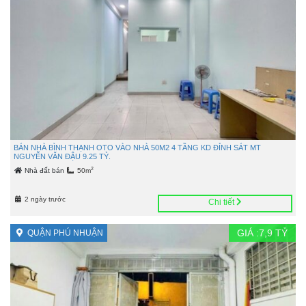
BÁN NHÀ BÌNH THẠNH OTO VÀO NHÀ 50M2 4 TẦNG KD ĐỈNH SÁT MT
NGUYỄN VĂN ĐẬU 9.25 TỶ.
2
Nhà đất bán
50m
2 ngày trước
Chi tiết
GIÁ :
7,9
TỶ
QUẬN PHÚ NHUẬN