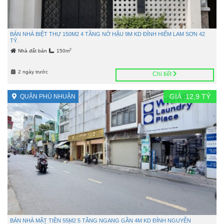
BÁN NHÀ BIỆT THỰ 150M2 4 TẦNG NỞ HẬU 9M KD ĐỈNH HIẾM LAM SƠN 42
TỶ.
2
Nhà đất bán
150m
2 ngày trước
Chi tiết
GIÁ :
12,9
TỶ
QUẬN PHÚ NHUẬN
BÁN NHÀ MẶT TIỀN 55M2 5 TẦNG NGANG GẦN 4M KD ĐỈNH NGUYỄN