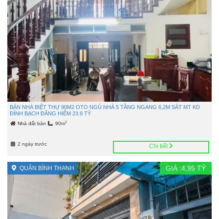
BÁN NHÀ BIỆT THỰ 90M2 OTO NGỦ NHÀ 5 TẦNG NGANG 6,2M SÁT MT KD
ĐỈNH BẠCH ĐẰNG HIẾM 23.9 TỶ
2
Nhà đất bán
90m
2 ngày trước
Chi tiết
GIÁ :
4,95
TỶ
QUẬN BÌNH THẠNH