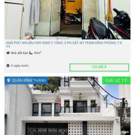
NHÀ PHÚ NHUẬN HXH 50M2 2 TẦNG 3 PN SÁT MT PHAN ĐÌNH PHÙNG 7.9
TỶ
2
Nhà đất bán
50m
2 ngày trước
Chi tiết
GIÁ :
42
TỶ
QUẬN BÌNH THẠNH