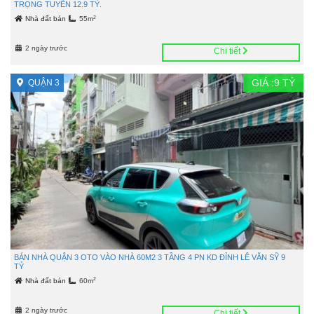
TRỌNG TUYỂN 12.9 TỶ.
2
Nhà đất bán
55m
2 ngày trước
Chi tiết
GIÁ :
9
TỶ
QUẬN 3
BÁN NHÀ QUẬN 3 OTO VÀO NHÀ 60M2 3 TẦNG 4 PN KD ĐỈNH LÊ VĂN SỸ 9
TỶ
2
Nhà đất bán
60m
2 ngày trước
Chi tiết