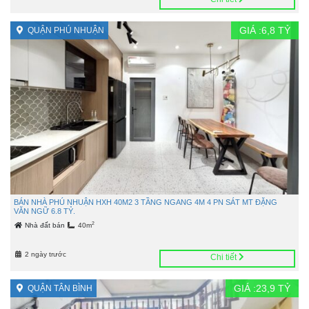
GIÁ :
6,8
TỶ
QUẬN PHÚ NHUẬN
BÁN NHÀ PHÚ NHUẬN HXH 40M2 3 TẦNG NGANG 4M 4 PN SÁT MT ĐẶNG
VĂN NGỮ 6.8 TỶ.
2
Nhà đất bán
40m
2 ngày trước
Chi tiết
GIÁ :
23,9
TỶ
QUẬN TÂN BÌNH