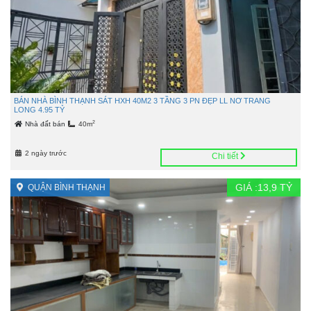
BÁN NHÀ BÌNH THẠNH SÁT HXH 40M2 3 TẦNG 3 PN ĐẸP LL NƠ TRANG
LONG 4.95 TỶ
2
Nhà đất bán
40m
2 ngày trước
Chi tiết
GIÁ :
13,9
TỶ
QUẬN BÌNH THẠNH