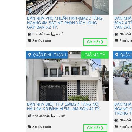
BÁN NHÀ PHÚ NHUẬN HXH 45M2 2 TẦNG
BÁN NHÀ
NGANG 4M SÁT MT PHAN XÍCH LONG
50M2 4 
GẤP BÁN 6.2 TỶ.
VĂN ĐẬU 
2
Nhà đất bán
45m
Nhà đất
3 ngày trước
3 ngày t
Chi tiết
GIÁ :
42
TỶ
QUẬN BÌNH THẠNH
QUẬN 
BÁN NHÀ BIỆT THỰ 150M2 4 TẦNG NỞ
BÁN NHÀ
HẬU 9M KD ĐỈNH HIẾM LAM SƠN 42 TỶ.
NGANG G
TRỌNG TU
2
Nhà đất bán
150m
Nhà đất
3 ngày trước
3 ngày t
Chi tiết