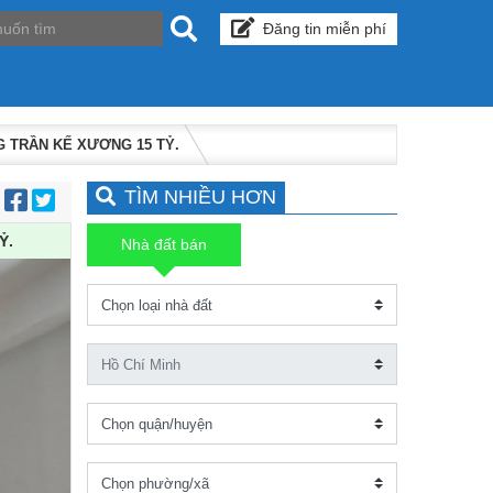
Đăng tin miễn phí
G TRẦN KẾ XƯƠNG 15 TỶ.
TÌM NHIỀU HƠN
:
Ỷ.
Nhà đất bán