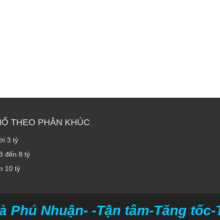
HỐ THEO PHÂN KHÚC
i 3 tỷ
3 đến 8 tỷ
n 10 tỷ
à Phú Nhuận- -Tận tâm-Tăng tốc-Ti