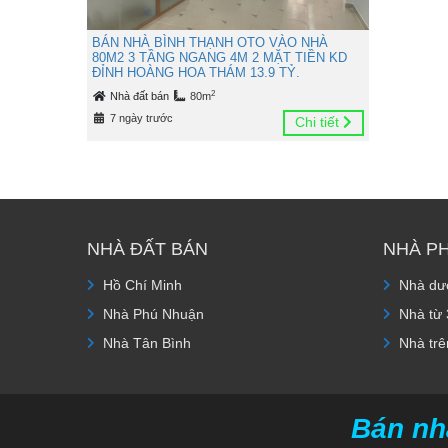
BÁN NHÀ BÌNH THẠNH OTO VÀO NHÀ
80M2 3 TẦNG NGANG 4M 2 MẶT TIỀN KD
ĐỈNH HOÀNG HOA THÁM 13.9 TỶ.
2
Nhà đất bán
80m
7 ngày trước
Chi tiết
NHÀ ĐẤT BÁN
NHÀ P
Hồ Chí Minh
Nhà dướ
Nhà Phú Nhuận
Nhà từ 
Nhà Tân Bình
Nhà trê
Bán nh