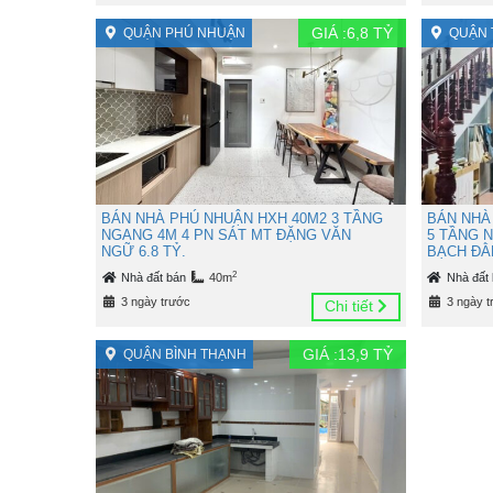
GIÁ :
6,8
TỶ
QUẬN PHÚ NHUẬN
QUẬN 
BÁN NHÀ PHÚ NHUẬN HXH 40M2 3 TẦNG
BÁN NHÀ
NGANG 4M 4 PN SÁT MT ĐẶNG VĂN
5 TẦNG 
NGỮ 6.8 TỶ.
BẠCH ĐẰN
2
Nhà đất bán
40m
Nhà đất
3 ngày trước
3 ngày t
Chi tiết
GIÁ :
13,9
TỶ
QUẬN BÌNH THẠNH