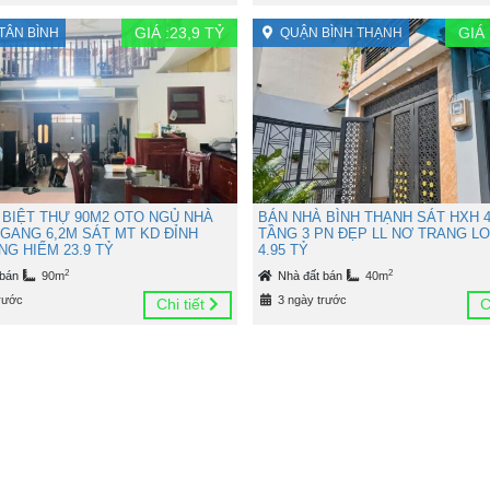
GIÁ :
23,9
TỶ
GIÁ 
TÂN BÌNH
QUẬN BÌNH THẠNH
 BIỆT THỰ 90M2 OTO NGỦ NHÀ
BÁN NHÀ BÌNH THẠNH SÁT HXH 4
NGANG 6,2M SÁT MT KD ĐỈNH
TẦNG 3 PN ĐẸP LL NƠ TRANG L
G HIẾM 23.9 TỶ
4.95 TỶ
2
2
 bán
90m
Nhà đất bán
40m
rước
3 ngày trước
Chi tiết
C