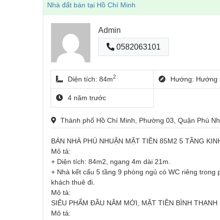
Nhà đất bán tại Hồ Chí Minh
Admin
0582063101
2
Diện tích: 84m
Hướng: Hướng 
4 năm trước
Thành phố Hồ Chí Minh, Phường 03, Quận Phú 
BÁN NHÀ PHÚ NHUẬN MẶT TIỀN 85M2 5 TẦNG KIN
Mô tả:
+ Diện tích: 84m2, ngang 4m dài 21m.
+ Nhà kết cấu 5 tầng 9 phòng ngủ có WC riêng trong ph
khách thuê đi.
Mô tả:
SIÊU PHẨM ĐẦU NĂM MỚI, MẶT TIỀN BÌNH THẠNH
Mô tả: