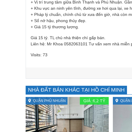
+ Vị trí trung tâm giữa Bình Thạnh và Phú Nhuận. Gần
+ Khu vực an ninh yên tĩnh, đường xe hơi qua lại, xe 
+ Pháp lý chuẩn, chính chủ từ xưa đến giờ, nhà còn m
+ Sổ nở hậu, phong thủy đẹp.
+ Giá 15 tỷ thương lượng.
Giá 15 tỷ. TL chủ nhà thiện chí gấp bán.
Liên hệ: Mr Khoa 0582063101 Tư vấn xem nhà miễn 
Visits: 73
NHÀ ĐẤT BÁN KHÁC TẠI HỒ CHÍ MINH
GIÁ :
6,2
TỶ
QUẬN PHÚ NHUẬN
QUẬN 