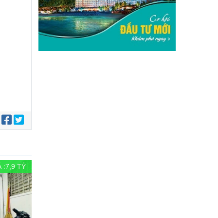
:
 :
7,9
TỶ