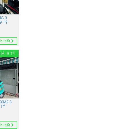
NG 3
9 TỶ
hi tiết
IÁ :
9
TỶ
60M2 3
 TỶ
hi tiết