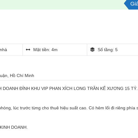
Giá
nhà
Mặt tiền: 4m
Số tầng: 5
Nhuận, Hồ Chí Minh
H DOANH ĐỈNH KHU VIP PHAN XÍCH LONG TRẦN KẾ XƯƠNG 15 TỶ.
òng, lúc trước từng cho thuê hiệu suất cao. Có hẻm lối đi riêng phía 
 KINH DOANH.