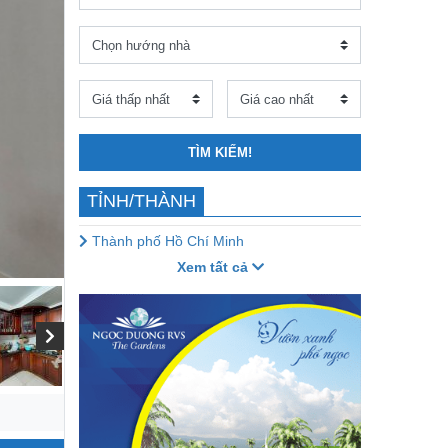
TÌM KIẾM!
TỈNH/THÀNH
Thành phố Hồ Chí Minh
Xem tất cả