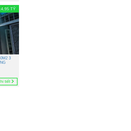
:
4,95
TỶ
0M2 3
ONG
hi tiết