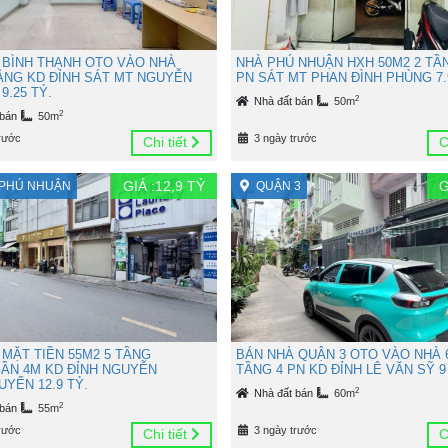
 BÌNH THẠNH OTO VÀO NHÀ
NHÀ PHÚ NHUẬN HXH 50M2 2 TẦ
TẦNG KD ĐỈNH SÁT MT NGUYỄN
PN SÁT MT PHAN ĐÌNH PHÙNG 7.
9.25 TỶ.
2
Nhà đất bán
50m
2
 bán
50m
rước
3 ngày trước
Chi tiết
C
GIÁ :
12,9
TỶ
G
PHÚ NHUẬN
QUẬN 3
 MẶT TIỀN 55M2 5 TẦNG
BÁN NHÀ QUẬN 3 OTO VÀO NHÀ 
ẦN 4M KD ĐỈNH NGUYỄN
TẦNG 4 PN KD ĐỈNH LÊ VĂN SỸ 9
YỂN 12.9 TỶ.
2
Nhà đất bán
60m
2
 bán
55m
rước
3 ngày trước
Chi tiết
C