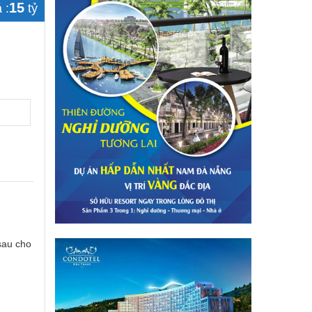
15
 :
tỷ
sau cho