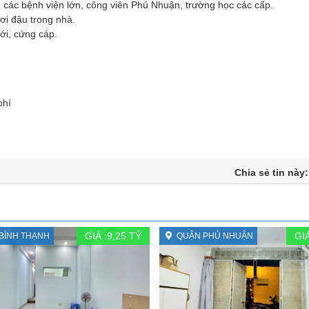
 các bệnh viện lớn, công viên Phú Nhuận, trường học các cấp.
hơi đậu trong nhà.
ới, cứng cáp.
phí
Chia sẻ tin này
GIÁ :
9,25
TỶ
GIÁ
BÌNH THẠNH
QUẬN PHÚ NHUẬN