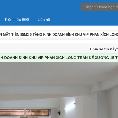
Kiến thức BĐS
Liên hệ
 MẶT TIỀN 85M2 5 TẦNG KINH DOANH ĐỈNH KHU VIP PHAN XÍCH LON
Chia sẻ tin này
NH DOANH ĐỈNH KHU VIP PHAN XÍCH LONG TRẦN KẾ XƯƠNG 15 T