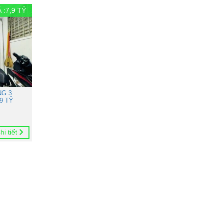
 :
7,9
TỶ
NG 3
9 TỶ
hi tiết