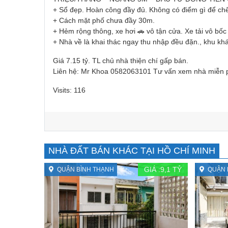
+ Sổ đẹp. Hoàn công đầy đủ. Không có điểm gì để ch
+ Cách mặt phố chưa đầy 30m.
+ Hẻm rộng thông, xe hơi 🚗 vô tận cửa. Xe tải vô bốc
+ Nhà về là khai thác ngay thu nhập đều đặn., khu khá
Giá 7.15 tỷ. TL chủ nhà thiện chí gấp bán.
Liên hệ: Mr Khoa 0582063101 Tư vấn xem nhà miễn 
Visits: 116
NHÀ ĐẤT BÁN KHÁC TẠI HỒ CHÍ MINH
GIÁ :
9,1
TỶ
QUẬN BÌNH THẠNH
QUẬN 