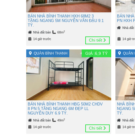
BÁN NHÀ BÌNH THẠNH HXH 68M2 3
BÁN NHÀ 
TẦNG NGANG 5M NGUYỄN VĂN ĐẬU 9.1
PN HXH P
TỶ.
Nhà đất
2
Nhà đất bán
68m
14 giờ trước
14 giờ t
Chi tiết
GIÁ :
6,9
TỶ
QUẬN BÌNH THẠNH
QUẬN 
BÁN NHÀ BÌNH THẠNH HBG 50M2 CHDV
NHÀ BÌN
8 PN 5 TẦNG NGANG 6M ĐẸP LL
NGANG 5
NGUYỄN DUY 6.9 TỶ.
TỶ.
2
Nhà đất bán
49m
Nhà đất
14 giờ trước
14 giờ t
Chi tiết