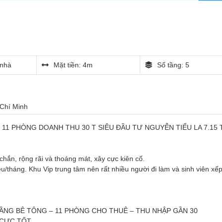
nhà
Mặt tiền: 4m
Số tầng: 5
 Chí Minh
11 PHÒNG DOANH THU 30 T SIÊU ĐẦU TƯ NGUYỄN TIỂU LA 7.15 
hắn, rộng rãi và thoáng mát, xây cực kiên cố.
u/tháng. Khu Vip trung tâm nên rất nhiều người đi làm và sinh viên xế
ẦNG BÊ TÔNG – 11 PHÒNG CHO THUÊ – THU NHẬP GẦN 30
 CỰC TỐT