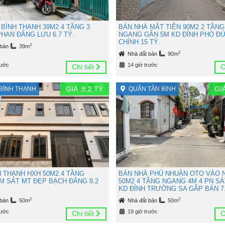
BÌNH THẠNH 39M2 4 TẦNG 3
BÁN NHÀ MẶT TIỀN 90M2 2 TẦNG
HAN ĐĂNG LƯU 6.7 TỶ.
NGANG GẦN 5M KD ĐỈNH PHÓ Đ
CHÍNH 15 TỶ.
2
 bán
39m
2
Nhà đất bán
90m
rước
14 giờ trước
Chi tiết
C
GIÁ :
8,2
TỶ
GIÁ
BÌNH THẠNH
QUẬN TÂN BÌNH
H THẠNH HXH 50M2 4 TẦNG
BÁN NHÀ PHÚ NHUẬN OTO VÀO 
M SÁT MT ĐẸP BẠCH ĐẰNG 8.2
50M2 4 TẦNG NGANG 4M 4 PN SÁ
KD ĐỈNH TRƯỜNG SA GẤP BÁN 7.
2
2
 bán
50m
Nhà đất bán
50m
rước
19 giờ trước
Chi tiết
C