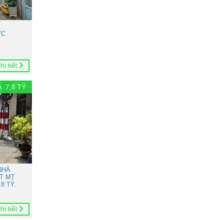
ỨC
hi tiết
 :
7,8
TỶ
NHÀ
T MT
8 TỶ.
hi tiết