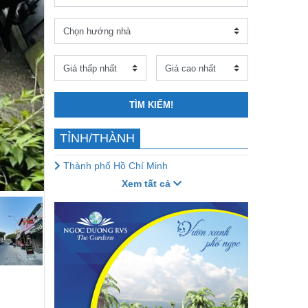
TÌM KIẾM!
TỈNH/THÀNH
Thành phố Hồ Chí Minh
Xem tất cả