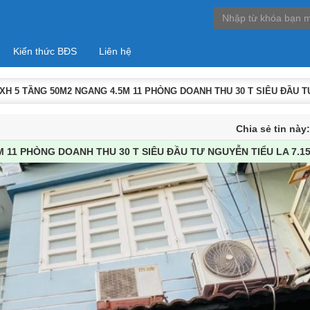
Kiến thức BĐS
Liên hệ
XH 5 TẦNG 50M2 NGANG 4.5M 11 PHÒNG DOANH THU 30 T SIÊU ĐẦU TƯ
Chia sẻ tin này
 11 PHÒNG DOANH THU 30 T SIÊU ĐẦU TƯ NGUYỄN TIỂU LA 7.15