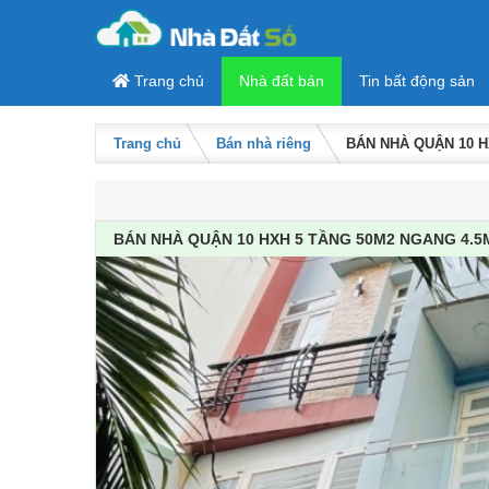
Skip to content
Trang chủ
Nhà đất bán
Tin bất động sản
Trang chủ
Bán nhà riêng
BÁN NHÀ QUẬN 10 H
BÁN NHÀ QUẬN 10 HXH 5 TẦNG 50M2 NGANG 4.5M