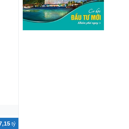
7,15
tỷ