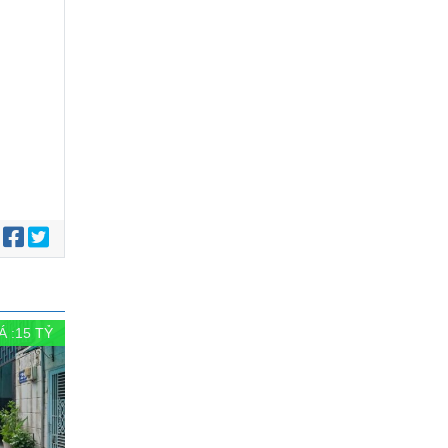
:
Á :
15
TỶ