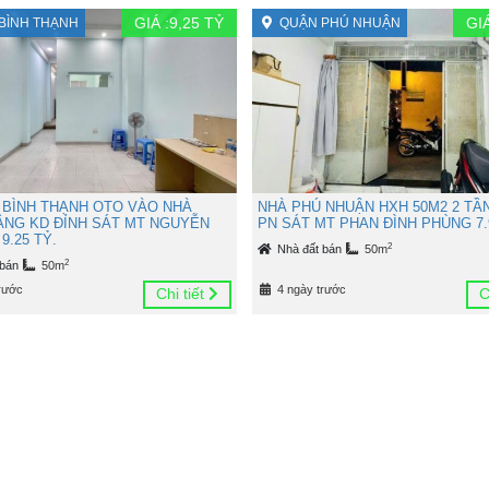
GIÁ :
9,25
TỶ
GIÁ
BÌNH THẠNH
QUẬN PHÚ NHUẬN
 BÌNH THẠNH OTO VÀO NHÀ
NHÀ PHÚ NHUẬN HXH 50M2 2 TẦ
TẦNG KD ĐỈNH SÁT MT NGUYỄN
PN SÁT MT PHAN ĐÌNH PHÙNG 7.
9.25 TỶ.
2
Nhà đất bán
50m
2
 bán
50m
rước
4 ngày trước
Chi tiết
C