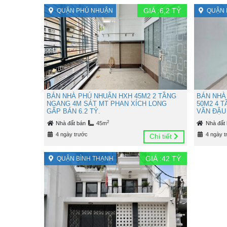
GIÁ :
6,2
TỶ
QUẬN PHÚ NHUẬN
QUẬN 
BÁN NHÀ PHÚ NHUẬN HXH 45M2 2 TẦNG
BÁN NHÀ
NGANG 4M SÁT MT PHAN XÍCH LONG
50M2 4 
GẤP BÁN 6.2 TỶ.
VĂN ĐẬU 
2
Nhà đất bán
45m
Nhà đất
4 ngày trước
4 ngày t
Chi tiết
GIÁ :
42
TỶ
QUẬN BÌNH THẠNH