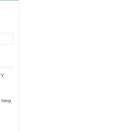
TỶ.
p hàng