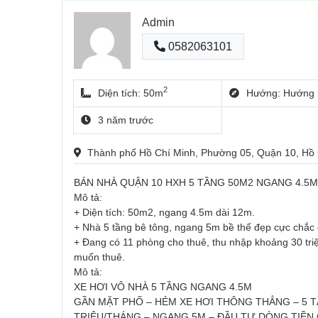
Admin
0582063101
2
Diện tích: 50m
Hướng: Hướng 
3 năm trước
Thành phố Hồ Chí Minh, Phường 05, Quận 10, Hồ
BÁN NHÀ QUẬN 10 HXH 5 TẦNG 50M2 NGANG 4.5M 
Mô tả:
+ Diện tích: 50m2, ngang 4.5m dài 12m.
+ Nhà 5 tầng bê tông, ngang 5m bề thế đẹp cực chắc c
+ Đang có 11 phòng cho thuê, thu nhập khoảng 30 triệ
muốn thuê.
Mô tả:
XE HƠI VÔ NHÀ 5 TẦNG NGANG 4.5M
GẦN MẶT PHỐ – HẺM XE HƠI THÔNG THẲNG – 5 T
TRIỆU/THÁNG – NGANG 5M – ĐẦU TƯ DÒNG TIỀN