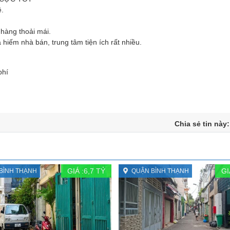
ê.
 hàng thoải mái.
 hiếm nhà bán, trung tâm tiện ích rất nhiều.
phí
Chia sẻ tin này
GIÁ :
6,7
TỶ
GI
BÌNH THẠNH
QUẬN BÌNH THẠNH