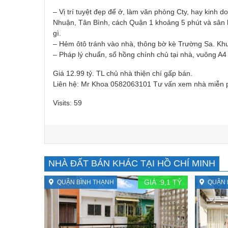
– Vị trí tuyệt đẹp để ở, làm văn phòng Cty, hay kinh
Nhuận, Tân Bình, cách Quận 1 khoảng 5 phút và sân b
gì.
– Hẻm ôtô tránh vào nhà, thông bờ kè Trường Sa. Khu 
– Pháp lý chuẩn, sổ hồng chính chủ tại nhà, vuông A
Giá 12.99 tỷ. TL chủ nhà thiện chí gấp bán.
Liên hệ: Mr Khoa 0582063101 Tư vấn xem nhà miễn 
Visits: 59
NHÀ ĐẤT BÁN KHÁC TẠI HỒ CHÍ MINH
GIÁ :
9,1
TỶ
QUẬN BÌNH THẠNH
QUẬN 