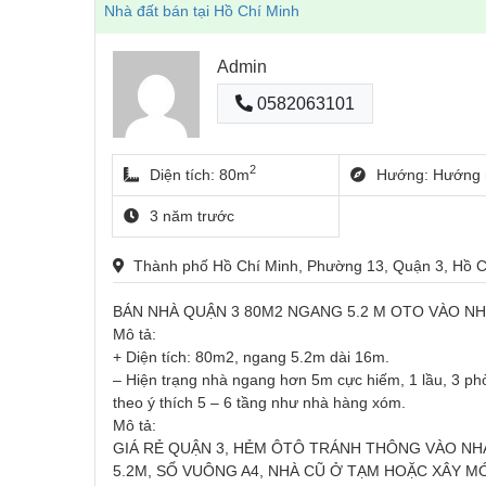
Nhà đất bán tại Hồ Chí Minh
Admin
0582063101
2
Diện tích: 80m
Hướng: Hướng 
3 năm trước
Thành phố Hồ Chí Minh, Phường 13, Quận 3, Hồ 
BÁN NHÀ QUẬN 3 80M2 NGANG 5.2 M OTO VÀO NH
Mô tả:
+ Diện tích: 80m2, ngang 5.2m dài 16m.
– Hiện trạng nhà ngang hơn 5m cực hiếm, 1 lầu, 3 phò
theo ý thích 5 – 6 tầng như nhà hàng xóm.
Mô tả:
GIÁ RẺ QUẬN 3, HẺM ÔTÔ TRÁNH THÔNG VÀO NHÀ
5.2M, SỔ VUÔNG A4, NHÀ CŨ Ở TẠM HOẶC XÂY MỚ