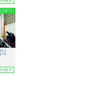
hi tiết
 :
7,9
TỶ
NG 3
9 TỶ
hi tiết