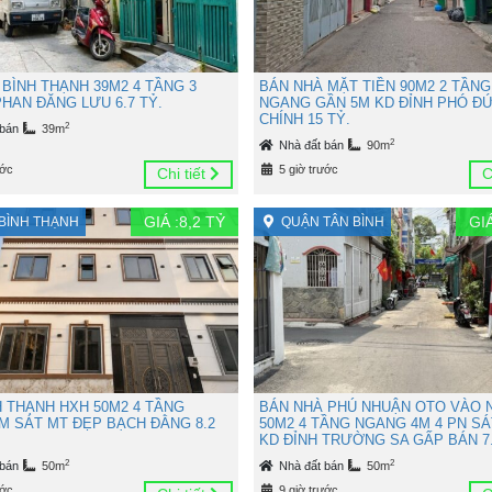
BÌNH THẠNH 39M2 4 TẦNG 3
BÁN NHÀ MẶT TIỀN 90M2 2 TẦNG
HAN ĐĂNG LƯU 6.7 TỶ.
NGANG GẦN 5M KD ĐỈNH PHÓ Đ
CHÍNH 15 TỶ.
2
 bán
39m
2
Nhà đất bán
90m
ước
5 giờ trước
Chi tiết
C
GIÁ :
8,2
TỶ
GIÁ
BÌNH THẠNH
QUẬN TÂN BÌNH
H THẠNH HXH 50M2 4 TẦNG
BÁN NHÀ PHÚ NHUẬN OTO VÀO 
M SÁT MT ĐẸP BẠCH ĐẰNG 8.2
50M2 4 TẦNG NGANG 4M 4 PN SÁ
KD ĐỈNH TRƯỜNG SA GẤP BÁN 7.
2
2
 bán
50m
Nhà đất bán
50m
ước
9 giờ trước