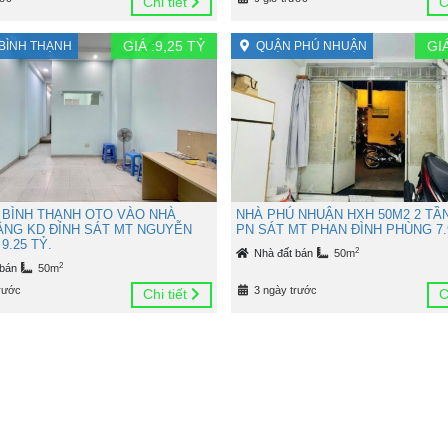
Chi tiết
C
GIÁ :
9,25
TỶ
GIÁ
BÌNH THẠNH
QUẬN PHÚ NHUẬN
 BÌNH THẠNH OTO VÀO NHÀ
NHÀ PHÚ NHUẬN HXH 50M2 2 TẦ
TẦNG KD ĐỈNH SÁT MT NGUYỄN
PN SÁT MT PHAN ĐÌNH PHÙNG 7.
9.25 TỶ.
2
Nhà đất bán
50m
2
 bán
50m
rước
3 ngày trước
Chi tiết
C