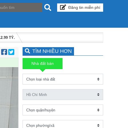
Đăng tin miễn phí
.99 TỶ.
TÌM NHIỀU HƠN
:
Nhà đất bán