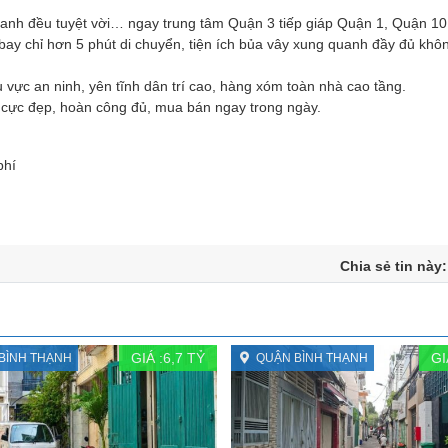
 doanh đều tuyệt vời… ngay trung tâm Quận 3 tiếp giáp Quận 1, Quận 10
ay chỉ hơn 5 phút di chuyển, tiện ích bủa vây xung quanh đầy đủ khôn
vực an ninh, yên tĩnh dân trí cao, hàng xóm toàn nhà cao tầng.
4 cực đẹp, hoàn công đủ, mua bán ngay trong ngày.
phí
Chia sẻ tin này
GIÁ :
6,7
TỶ
GI
BÌNH THẠNH
QUẬN BÌNH THẠNH