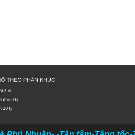
HỐ THEO PHÂN KHÚC
i 3 tỷ
3 đến 8 tỷ
n 10 tỷ
à Phú Nhuận- -Tận tâm-Tăng tốc-Ti