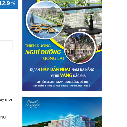
12,9
tỷ
xây mới
ANG