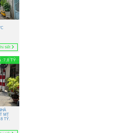
ỨC
hi tiết
 :
7,8
TỶ
NHÀ
T MT
8 TỶ.