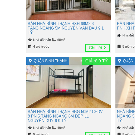
BÁN NHÀ BÌNH THẠNH HXH 68M2 3
BÁN NHÀ 
TẦNG NGANG 5M NGUYỄN VĂN ĐẬU 9.1
PN HXH P
TỶ.
Nhà đất
2
Nhà đất bán
68m
4 giờ trước
5 giờ tr
Chi tiết
GIÁ :
6,9
TỶ
QUẬN BÌNH THẠNH
QUẬN 
BÁN NHÀ BÌNH THẠNH HBG 50M2 CHDV
NHÀ BÌN
8 PN 5 TẦNG NGANG 6M ĐẸP LL
NGANG 5
NGUYỄN DUY 6.9 TỶ.
TỶ.
2
Nhà đất bán
49m
Nhà đất
5 giờ trước
5 giờ tr