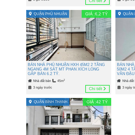
Chi tiết
GIÁ :
6,2
TỶ
QUẬN PHÚ NHUẬN
QUẬN 
BÁN NHÀ PHÚ NHUẬN HXH 45M2 2 TẦNG
BÁN NHÀ
NGANG 4M SÁT MT PHAN XÍCH LONG
50M2 4 
GẤP BÁN 6.2 TỶ.
VĂN ĐẬU 
2
Nhà đất bán
45m
Nhà đất
3 ngày trước
3 ngày t
Chi tiết
GIÁ :
42
TỶ
QUẬN BÌNH THẠNH