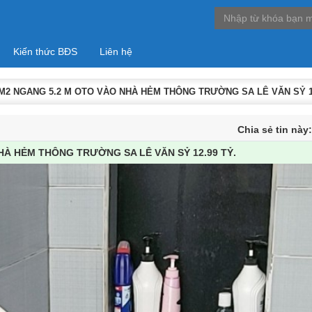
Kiến thức BĐS
Liên hệ
M2 NGANG 5.2 M OTO VÀO NHÀ HẺM THÔNG TRƯỜNG SA LÊ VĂN SỶ 12
Chia sẻ tin này
HÀ HẺM THÔNG TRƯỜNG SA LÊ VĂN SỶ 12.99 TỶ.