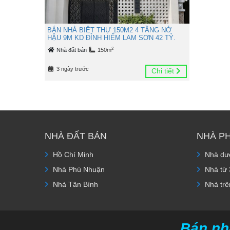
BÁN NHÀ BIỆT THỰ 150M2 4 TẦNG NỞ
HẬU 9M KD ĐỈNH HIẾM LAM SƠN 42 TỶ.
2
Nhà đất bán
150m
3 ngày trước
Chi tiết
NHÀ ĐẤT BÁN
NHÀ P
Hồ Chí Minh
Nhà dướ
Nhà Phú Nhuận
Nhà từ 
Nhà Tân Bình
Nhà trê
Bán nh