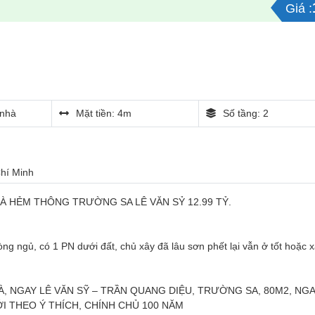
Giá :
nhà
Mặt tiền: 4m
Số tầng: 2
Chí Minh
À HẺM THÔNG TRƯỜNG SA LÊ VĂN SỶ 12.99 TỶ.
ng ngủ, có 1 PN dưới đất, chủ xây đã lâu sơn phết lại vẫn ở tốt hoặc 
, NGAY LÊ VĂN SỸ – TRẦN QUANG DIỆU, TRƯỜNG SA, 80M2, NG
I THEO Ý THÍCH, CHÍNH CHỦ 100 NĂM