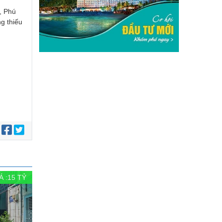
, Phú
g thiếu
:
Á :
15
TỶ