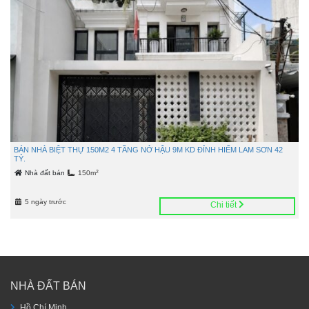
BÁN NHÀ BIỆT THỰ 150M2 4 TẦNG NỞ HẬU 9M KD ĐỈNH HIẾM LAM SƠN 42
TỶ.
2
Nhà đất bán
150m
5 ngày trước
Chi tiết
NHÀ ĐẤT BÁN
Hồ Chí Minh