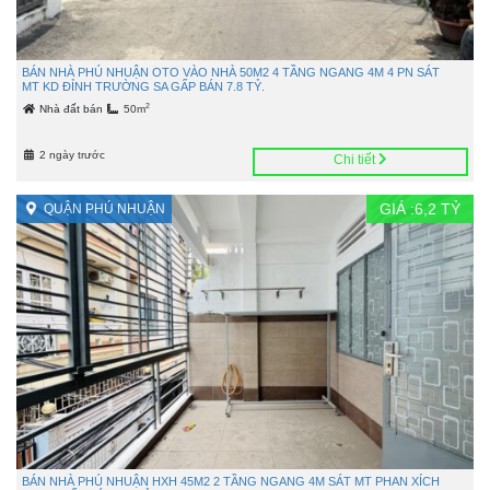
BÁN NHÀ PHÚ NHUẬN OTO VÀO NHÀ 50M2 4 TẦNG NGANG 4M 4 PN SÁT
MT KD ĐỈNH TRƯỜNG SA GẤP BÁN 7.8 TỶ.
2
Nhà đất bán
50m
2 ngày trước
Chi tiết
GIÁ :
6,2
TỶ
QUẬN PHÚ NHUẬN
BÁN NHÀ PHÚ NHUẬN HXH 45M2 2 TẦNG NGANG 4M SÁT MT PHAN XÍCH