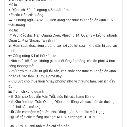
Mô tả:
+ Diện tích: 50m2, ngang 4.5m dài 11m.
Kết cấu kiên cố: 3 tầng
🛏 7 Phòng ngủ – 4 WC – Hiện đang cho thuê thu nhập ổn định ~16
triệu/tháng
Mô tả:
📍 Vị trí đắc địa: Trần Quang Diệu, Phường 14, Quận 3 – kết nối nhanh
Quận 1, Phú Nhuận, Tân Bình
🚗 Hẻm sạch đẹp, rộng thoáng, xe hơi vào tới cửa – khu dân trí cao, an
ninh
🔑 Công năng & Lợi thế đầu tư
• Nhà thiết kế tối ưu không gian, mỗi tầng 2 phòng, có sân phơi & ban
công thoáng mát
• Phù hợp mua đầu tư giữ tài sản, khai thác cho thuê thu nhập ổn định
hoặc cải tạo làm CHDV, Homestay
• Khu vực cho thuê luôn “cháy phòng” nhờ vị trí trung tâm, tiện ích đầy
đủ
🌆 Tiện ích xung quanh
• 🛒 Gần chợ Nguyễn Văn Trỗi, siêu thị, cửa hàng tiện lợi
• 🍲 Khu ẩm thực Trần Quang Diệu – nổi tiếng với các món ăn đường
phố, hải sản, cafe đẹp
• 🏥 Gần các bệnh viện lớn: Nhi Đồng 1, An Sinh, Tai Mũi Họng
• 🏫 Kế cận các trường đại học: KHTN, Sư phạm TP.HCM
Giá 6.5 tỷ. TL chủ nhà thiện chí gấp bán.