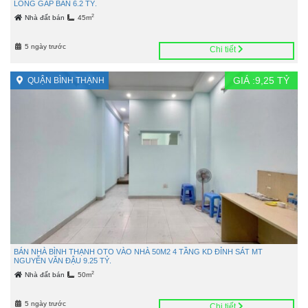
LONG GẤP BÁN 6.2 TỶ.
2
Nhà đất bán
45m
5 ngày trước
Chi tiết
GIÁ :
9,25
TỶ
QUẬN BÌNH THẠNH
BÁN NHÀ BÌNH THẠNH OTO VÀO NHÀ 50M2 4 TẦNG KD ĐỈNH SÁT MT
NGUYỄN VĂN ĐẬU 9.25 TỶ.
2
Nhà đất bán
50m
5 ngày trước
Chi tiết