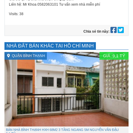
Liên hệ: Mr Khoa 0582063101 Tư vấn xem nhà miễn phí
Visits: 38
Chia sẻ tin này:
NHÀ ĐẤT BÁN KHÁC TẠI HỒ CHÍ MINH
GIÁ :
9,1
TỶ
QUẬN BÌNH THẠNH
BÁN NHÀ BÌNH THẠNH HXH 68M2 3 TẦNG NGANG 5M NGUYỄN VĂN ĐẬU