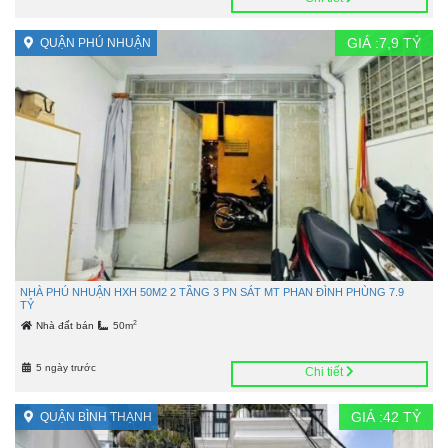
GIÁ :
7,9
TỶ
QUẬN PHÚ NHUẬN
NHÀ PHÚ NHUẬN HXH 50M2 2 TẦNG 3 PN SÁT MT PHAN ĐÌNH PHÙNG 7.9
TỶ
2
Nhà đất bán
50m
5 ngày trước
Chi tiết
GIÁ :
42
TỶ
QUẬN BÌNH THẠNH