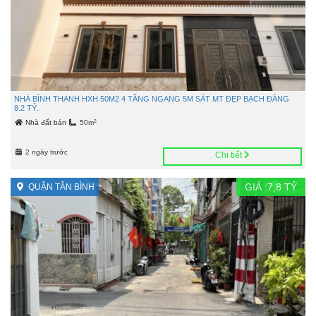
NHÀ BÌNH THẠNH HXH 50M2 4 TẦNG NGANG 5M SÁT MT ĐẸP BẠCH ĐẰNG
8.2 TỶ.
2
Nhà đất bán
50m
2 ngày trước
Chi tiết
GIÁ :
7,8
TỶ
QUẬN TÂN BÌNH