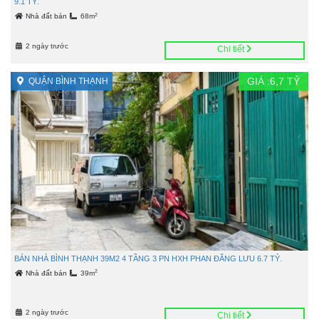
9.1 TỶ.
2
Nhà đất bán
68m
2 ngày trước
Chi tiết
GIÁ :
6,7
TỶ
QUẬN BÌNH THẠNH
BÁN NHÀ BÌNH THẠNH 39M2 4 TẦNG 3 PN HXH PHAN ĐĂNG LƯU 6.7 TỶ.
2
Nhà đất bán
39m
2 ngày trước
Chi tiết