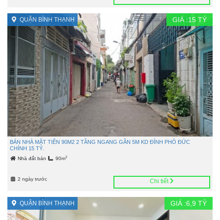
GIÁ :
15
TỶ
QUẬN BÌNH THẠNH
BÁN NHÀ MẶT TIỀN 90M2 2 TẦNG NGANG GẦN 5M KD ĐỈNH PHÓ ĐỨC
CHÍNH 15 TỶ.
2
Nhà đất bán
90m
2 ngày trước
Chi tiết
GIÁ :
6,9
TỶ
QUẬN BÌNH THẠNH