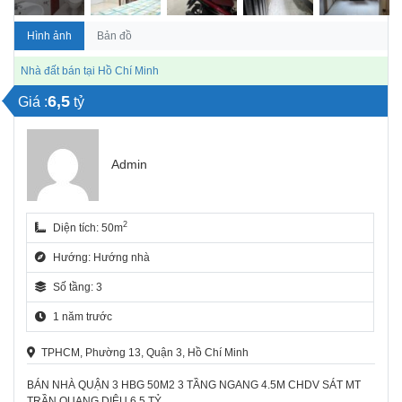
Hình ảnh
Bản đồ
Nhà đất bán tại Hồ Chí Minh
6,5
Giá :
tỷ
Admin
2
Diện tích: 50m
Hướng: Hướng nhà
Số tầng: 3
1 năm trước
TPHCM, Phường 13, Quận 3, Hồ Chí Minh
BÁN NHÀ QUẬN 3 HBG 50M2 3 TẦNG NGANG 4.5M CHDV SÁT MT
TRẦN QUANG DIỆU 6.5 TỶ.