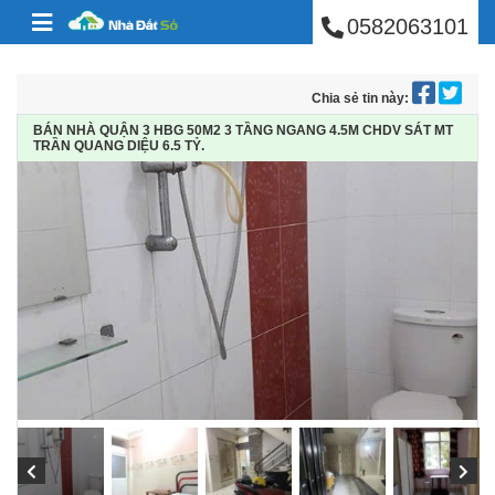
BÁN NHÀ PHÚ NHUẬ
Skip to content
0582063101
Chia sẻ tin này:
BÁN NHÀ QUẬN 3 HBG 50M2 3 TẦNG NGANG 4.5M CHDV SÁT MT
TRẦN QUANG DIỆU 6.5 TỶ.