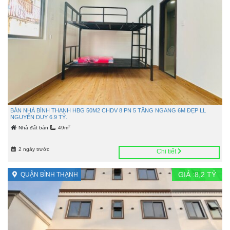
BÁN NHÀ BÌNH THẠNH HBG 50M2 CHDV 8 PN 5 TẦNG NGANG 6M ĐẸP LL
NGUYỄN DUY 6.9 TỶ.
2
Nhà đất bán
49m
2 ngày trước
Chi tiết
GIÁ :
8,2
TỶ
QUẬN BÌNH THẠNH