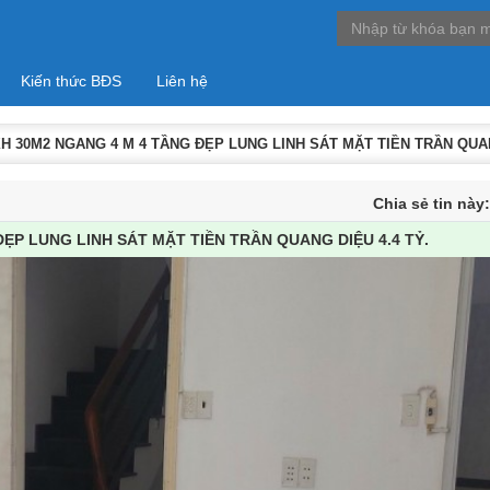
Kiến thức BĐS
Liên hệ
H 30M2 NGANG 4 M 4 TẦNG ĐẸP LUNG LINH SÁT MẶT TIỀN TRẦN QUAN
Chia sẻ tin này
ẸP LUNG LINH SÁT MẶT TIỀN TRẦN QUANG DIỆU 4.4 TỶ.