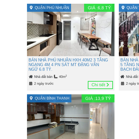
GIÁ :
6,8
TỶ
QUẬN PHÚ NHUẬN
QUẬN 
BÁN NHÀ PHÚ NHUẬN HXH 40M2 3 TẦNG
BÁN NHÀ
NGANG 4M 4 PN SÁT MT ĐẶNG VĂN
5 TẦNG 
NGỮ 6.8 TỶ.
BẠCH ĐẰN
2
Nhà đất bán
40m
Nhà đất
2 ngày trước
2 ngày t
Chi tiết
GIÁ :
13,9
TỶ
QUẬN BÌNH THẠNH