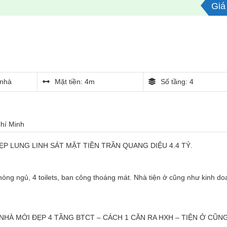
Giá 
nhà
Mặt tiền: 4m
Số tầng: 4
Chí Minh
P LUNG LINH SÁT MẶT TIỀN TRẦN QUANG DIỆU 4.4 TỶ.
hòng ngủ, 4 toilets, ban công thoáng mát. Nhà tiện ở cũng như kinh do
– NHÀ MỚI ĐẸP 4 TẦNG BTCT – CÁCH 1 CĂN RA HXH – TIỆN Ở CŨN