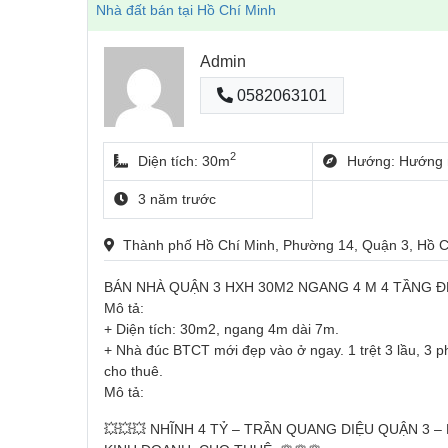
Nhà đất bán tại Hồ Chí Minh
Admin
0582063101
2
Diện tích: 30m
Hướng: Hướng 
3 năm trước
Thành phố Hồ Chí Minh, Phường 14, Quận 3, Hồ 
BÁN NHÀ QUẬN 3 HXH 30M2 NGANG 4 M 4 TẦNG ĐẸ
Mô tả:
+ Diện tích: 30m2, ngang 4m dài 7m.
+ Nhà đúc BTCT mới đẹp vào ở ngay. 1 trệt 3 lầu, 3 p
cho thuê.
Mô tả:
💥💥💥 NHĨNH 4 TỶ – TRẦN QUANG DIỆU QUẬN 3 