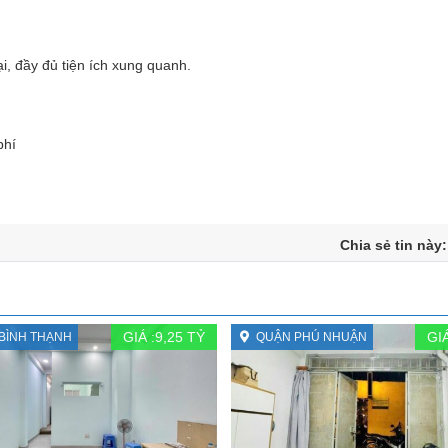
ại, đầy đủ tiện ích xung quanh.
phí
Chia sẻ tin này
GIÁ :
9,25
TỶ
GIÁ
BÌNH THẠNH
QUẬN PHÚ NHUẬN