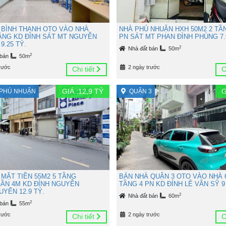
 BÌNH THẠNH OTO VÀO NHÀ
NHÀ PHÚ NHUẬN HXH 50M2 2 TẦ
TẦNG KD ĐỈNH SÁT MT NGUYỄN
PN SÁT MT PHAN ĐÌNH PHÙNG 7.
9.25 TỶ.
2
Nhà đất bán
50m
2
 bán
50m
rước
2 ngày trước
Chi tiết
C
GIÁ :
12,9
TỶ
G
PHÚ NHUẬN
QUẬN 3
 MẶT TIỀN 55M2 5 TẦNG
BÁN NHÀ QUẬN 3 OTO VÀO NHÀ 
ẦN 4M KD ĐỈNH NGUYỄN
TẦNG 4 PN KD ĐỈNH LÊ VĂN SỸ 9
YỂN 12.9 TỶ.
2
Nhà đất bán
60m
2
 bán
55m
rước
2 ngày trước
Chi tiết
C