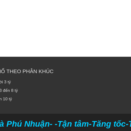
HỐ THEO PHÂN KHÚC
i 3 tỷ
3 đến 8 tỷ
n 10 tỷ
à Phú Nhuận- -Tận tâm-Tăng tốc-Ti