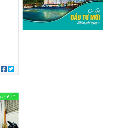
:
 :
7,9
TỶ