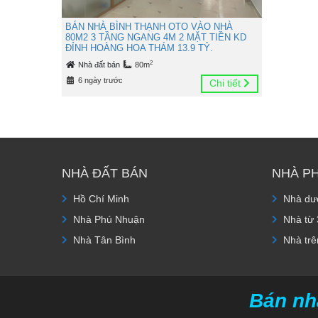
BÁN NHÀ BÌNH THẠNH OTO VÀO NHÀ
80M2 3 TẦNG NGANG 4M 2 MẶT TIỀN KD
ĐỈNH HOÀNG HOA THÁM 13.9 TỶ.
2
Nhà đất bán
80m
6 ngày trước
Chi tiết
NHÀ ĐẤT BÁN
NHÀ P
Hồ Chí Minh
Nhà dướ
Nhà Phú Nhuận
Nhà từ 
Nhà Tân Bình
Nhà trê
Bán nh