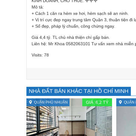
KINH DOANH, CHO THUÊ. 🌹🌹🌹
Mô tả:
+ Cách 1 căn ra hẻm xe hơi, hẻm sạch sẽ an ninh.
+ Vị trí cực đẹp ngay trung tâm Quận 3, thuận tiện đi l
+ Sổ đẹp, pháp lý chuẩn, công chứng ngay.
Giá 4,4 tỷ. TL chủ nhà thiện chí gấp bán.
Liên hệ: Mr Khoa 0582063101 Tư vấn xem nhà miễn 
Visits: 78
NHÀ ĐẤT BÁN KHÁC TẠI HỒ CHÍ MINH
GIÁ :
6,2
TỶ
QUẬN PHÚ NHUẬN
QUẬN 