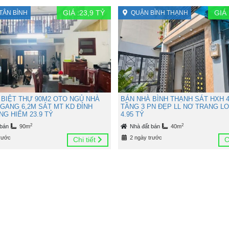
GIÁ :
23,9
TỶ
GIÁ 
TÂN BÌNH
QUẬN BÌNH THẠNH
 BIỆT THỰ 90M2 OTO NGỦ NHÀ
BÁN NHÀ BÌNH THẠNH SÁT HXH 4
NGANG 6,2M SÁT MT KD ĐỈNH
TẦNG 3 PN ĐẸP LL NƠ TRANG L
G HIẾM 23.9 TỶ
4.95 TỶ
2
2
 bán
90m
Nhà đất bán
40m
rước
2 ngày trước
Chi tiết
C