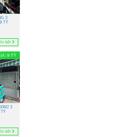
NG 3
9 TỶ
hi tiết
IÁ :
9
TỶ
60M2 3
 TỶ
hi tiết