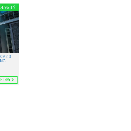
:
4,95
TỶ
0M2 3
ONG
hi tiết