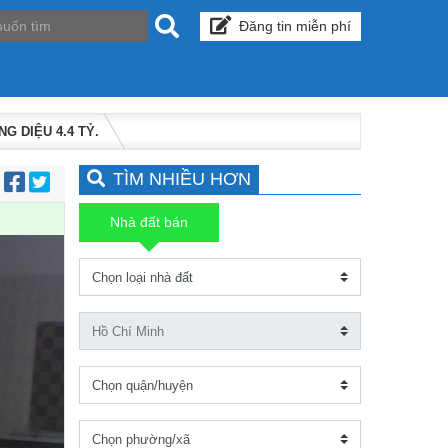
Đăng tin miễn phí
G DIỆU 4.4 TỶ.
TÌM NHIỀU HƠN
:
Nhà đất bán