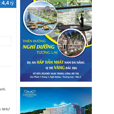
4,4
:
tỷ
anh,
G NHƯ