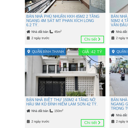
BÁN NHÀ PHÚ NHUẬN HXH 45M2 2 TẦNG
BÁN NHÀ
NGANG 4M SÁT MT PHAN XÍCH LONG
50M2 4 
6.2 TỶ.
VĂN ĐẬU 
2
Nhà đất bán
45m
Nhà đất
2 ngày trước
2 ngày t
Chi tiết
GIÁ :
42
TỶ
QUẬN BÌNH THẠNH
QUẬN 
BÁN NHÀ BIỆT THỰ 150M2 4 TẦNG NỞ
BÁN NHÀ
HẬU 9M KD ĐỈNH HIẾM LAM SƠN 42 TỶ.
NGANG G
TRỌNG TU
2
Nhà đất bán
150m
Nhà đất
2 ngày trước
2 ngày t
Chi tiết