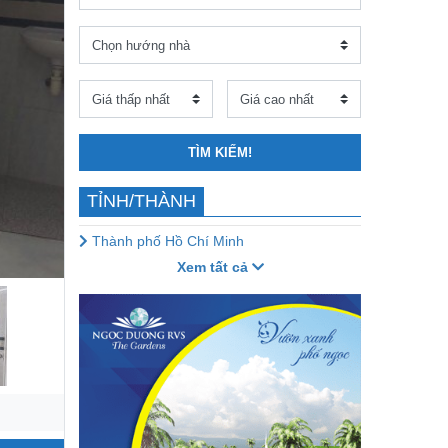
TÌM KIẾM!
TỈNH/THÀNH
Thành phố Hồ Chí Minh
Xem tất cả