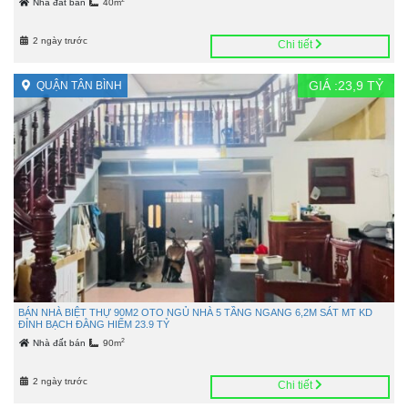
Nhà đất bán
40m
2 ngày trước
Chi tiết
GIÁ :
23,9
TỶ
QUẬN TÂN BÌNH
BÁN NHÀ BIỆT THỰ 90M2 OTO NGỦ NHÀ 5 TẦNG NGANG 6,2M SÁT MT KD
ĐỈNH BẠCH ĐẰNG HIẾM 23.9 TỶ
2
Nhà đất bán
90m
2 ngày trước
Chi tiết