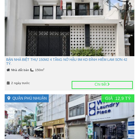
BÁN NHÀ BIỆT THỰ 150M2 4 TẦNG NỞ HẬU 9M KD ĐỈNH HIẾM LAM SƠN 42
TỶ.
2
Nhà đất bán
150m
2 ngày trước
Chi tiết
GIÁ :
12,9
TỶ
QUẬN PHÚ NHUẬN