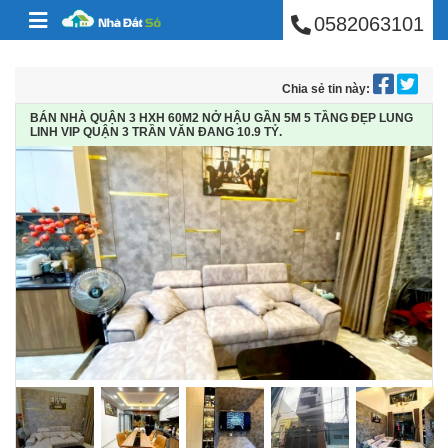
BÁN NHÀ PHÚ NHUẬ
Skip to content
0582063101
Chia sẻ tin này:
BÁN NHÀ QUẬN 3 HXH 60M2 NỞ HẬU GẦN 5M 5 TẦNG ĐẸP LUNG
LINH VIP QUẬN 3 TRẦN VĂN ĐANG 10.9 TỶ.