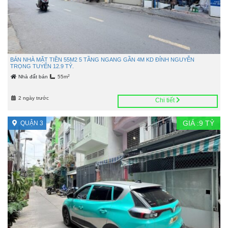
BÁN NHÀ MẶT TIỀN 55M2 5 TẦNG NGANG GẦN 4M KD ĐỈNH NGUYỄN
TRỌNG TUYỂN 12.9 TỶ.
2
Nhà đất bán
55m
2 ngày trước
Chi tiết
GIÁ :
9
TỶ
QUẬN 3