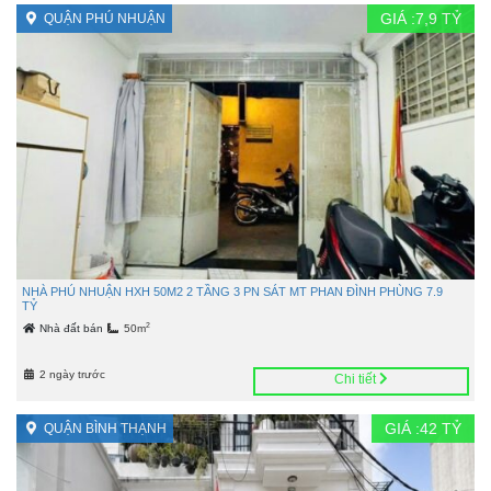
GIÁ :
7,9
TỶ
QUẬN PHÚ NHUẬN
NHÀ PHÚ NHUẬN HXH 50M2 2 TẦNG 3 PN SÁT MT PHAN ĐÌNH PHÙNG 7.9
TỶ
2
Nhà đất bán
50m
2 ngày trước
Chi tiết
GIÁ :
42
TỶ
QUẬN BÌNH THẠNH