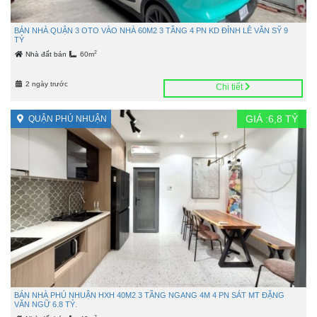
BÁN NHÀ QUẬN 3 OTO VÀO NHÀ 60M2 3 TẦNG 4 PN KD ĐỈNH LÊ VĂN SỸ 9
TỶ
2
Nhà đất bán
60m
2 ngày trước
Chi tiết
GIÁ :
6,8
TỶ
QUẬN PHÚ NHUẬN
BÁN NHÀ PHÚ NHUẬN HXH 40M2 3 TẦNG NGANG 4M 4 PN SÁT MT ĐẶNG
VĂN NGỮ 6.8 TỶ.
2