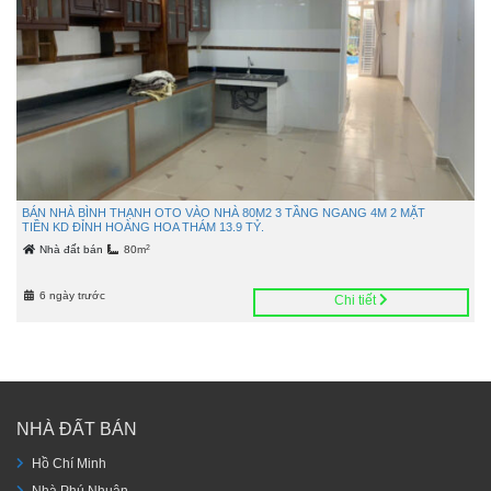
BÁN NHÀ BÌNH THẠNH OTO VÀO NHÀ 80M2 3 TẦNG NGANG 4M 2 MẶT
TIỀN KD ĐỈNH HOÀNG HOA THÁM 13.9 TỶ.
2
Nhà đất bán
80m
6 ngày trước
Chi tiết
NHÀ ĐẤT BÁN
Hồ Chí Minh
Nhà Phú Nhuận