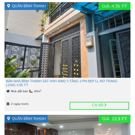
GIÁ :
4,95
TỶ
QUẬN BÌNH THẠNH
BÁN NHÀ BÌNH THẠNH SÁT HXH 40M2 3 TẦNG 3 PN ĐẸP LL NƠ TRANG
LONG 4.95 TỶ
2
Nhà đất bán
40m
2 ngày trước
Chi tiết
GIÁ :
13,9
TỶ
QUẬN BÌNH THẠNH