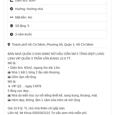
Diện tích: 60m
Hướng: Hướng nhà
Mặt tiền: 4m
Số tầng: 5
3 năm trước
Thành phố Hồ Chí Minh, Phường 09, Quận 3, Hồ Chí Minh
BÁN NHÀ QUẬN 3 HXH 60M2 NỞ HẬU GẦN 5M 5 TẦNG ĐẸP LUNG
LINH VIP QUẬN 3 TRẦN VĂN ĐANG 10.9 TỶ.
Mô tả:
+ Diện tích: 60m2, ngang 5m dài 13m.
🌇 Nhà 1 trệt 1 lửng 2 lầu sân thượng.
🌇 Gồm 3pn rất rộng.
Mô tả:
🎇 VIP Q3… ngay CMT8
5 tầng cực đẹp….
🌇 Nhà do kiến trúc sư nổi tiếng thiết kế, sang trọng, thoáng, mát.
🌇 Hèm đẹp, thông, tầm 1 năm nữa hẻm sẽ mở rộng
Giá 10.9 tỷ. TL chủ nhà thiện chí gấp bán.
Liên hệ: Mr Khoa 0582063101 Tư vấn xem nhà miễn phí