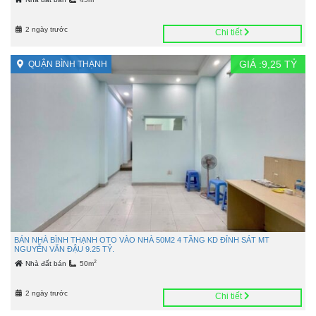
2 ngày trước
Chi tiết
GIÁ :
9,25
TỶ
QUẬN BÌNH THẠNH
BÁN NHÀ BÌNH THẠNH OTO VÀO NHÀ 50M2 4 TẦNG KD ĐỈNH SÁT MT
NGUYỄN VĂN ĐẬU 9.25 TỶ.
2
Nhà đất bán
50m
2 ngày trước
Chi tiết