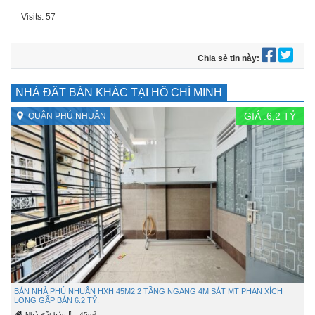
Visits: 57
Chia sẻ tin này:
NHÀ ĐẤT BÁN KHÁC TẠI HỒ CHÍ MINH
GIÁ :
6,2
TỶ
QUẬN PHÚ NHUẬN
BÁN NHÀ PHÚ NHUẬN HXH 45M2 2 TẦNG NGANG 4M SÁT MT PHAN XÍCH
LONG GẤP BÁN 6.2 TỶ.
2
Nhà đất bán
45m