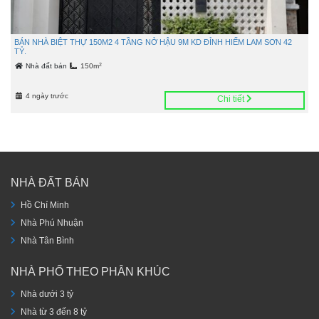
BÁN NHÀ BIỆT THỰ 150M2 4 TẦNG NỞ HẬU 9M KD ĐỈNH HIẾM LAM SƠN 42
TỶ.
2
Nhà đất bán
150m
4 ngày trước
Chi tiết
NHÀ ĐẤT BÁN
Hồ Chí Minh
Nhà Phú Nhuận
Nhà Tân Bình
NHÀ PHỐ THEO PHÂN KHÚC
Nhà dưới 3 tỷ
Nhà từ 3 đến 8 tỷ