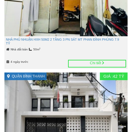
NHÀ PHÚ NHUẬN HXH 50M2 2 TẦNG 3 PN SÁT MT PHAN ĐÌNH PHÙNG 7.9
TỶ
2
Nhà đất bán
50m
4 ngày trước
Chi tiết
GIÁ :
42
TỶ
QUẬN BÌNH THẠNH