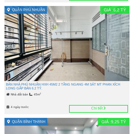
GIÁ :
6,2
TỶ
QUẬN PHÚ NHUẬN
BÁN NHÀ PHÚ NHUẬN HXH 45M2 2 TẦNG NGANG 4M SÁT MT PHAN XÍCH
LONG GẤP BÁN 6.2 TỶ.
2
Nhà đất bán
45m
4 ngày trước
Chi tiết
GIÁ :
9,25
TỶ
QUẬN BÌNH THẠNH