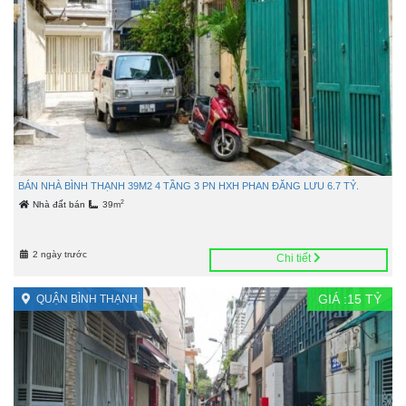
BÁN NHÀ BÌNH THẠNH 39M2 4 TẦNG 3 PN HXH PHAN ĐĂNG LƯU 6.7 TỶ.
2
Nhà đất bán
39m
2 ngày trước
Chi tiết
GIÁ :
15
TỶ
QUẬN BÌNH THẠNH