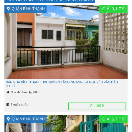
GIÁ :
9,1
TỶ
QUẬN BÌNH THẠNH
BÁN NHÀ BÌNH THẠNH HXH 68M2 3 TẦNG NGANG 5M NGUYỄN VĂN ĐẬU
9.1 TỶ.
2
Nhà đất bán
68m
2 ngày trước
Chi tiết
GIÁ :
6,7
TỶ
QUẬN BÌNH THẠNH