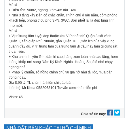
Mô tả:
+ Diện tích: 50m2, ngang 3.5m/4m dài 14m.
+ Nhà 3 tầng xây kiên cố chắc chắn, chính chủ ở lâu năm, gồm phòng
khách bếp, phòng thờ, tổng 3PN, 3WC. Sơn phết lại là đẹp lung linh
như mới.
Mô tả:
+ Vị trí trung tâm tuyệt đẹp thuộc khu VIP nhất nhì Quận 3 sát vách
Quận 1, tiếp giáp Phú Nhuận, gần Quận 10…, tiện ích bủa vây xung
quanh đầy đủ, vị trí trung tâm của trung tâm đi đâu hay làm gì cũng rất
thuận tiện.
+ Khu an ninh, yên tĩnh, dân trí cao, hàng xóm toàn nhà cao tầng, hẻm
thông khắp nơi sang Năm Kỳ Khởi Nghĩa- Hoàng Sa, ôtô nhỏ chạy
ngang nhà.
+ Pháp lý chuẩn, sổ hồng chính chủ tại gia nở hậu tài lộc, mua bán
trong ngày.
Giá 8,95 tỷ. TL chủ nhà thiện chí gấp bán.
Liên hệ: Mr Khoa 0582063101 Tư vấn xem nhà miễn phí
Visits: 46
Chia sẻ tin này:
NHÀ ĐẤT BÁN KHÁC TẠI HỒ CHÍ MINH