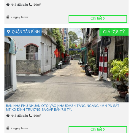
2
Nhà đất bán
50m
2 ngày trước
Chi tiết
GIÁ :
7,8
TỶ
QUẬN TÂN BÌNH
BÁN NHÀ PHÚ NHUẬN OTO VÀO NHÀ 50M2 4 TẦNG NGANG 4M 4 PN SÁT
MT KD ĐỈNH TRƯỜNG SA GẤP BÁN 7.8 TỶ.
2
Nhà đất bán
50m
2 ngày trước
Chi tiết