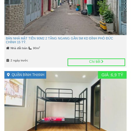
BÁN NHÀ MẶT TIỀN 90M2 2 TẦNG NGANG GẦN 5M KD ĐỈNH PHÓ ĐỨC
CHÍNH 15 TỶ.
2
Nhà đất bán
90m
2 ngày trước
Chi tiết
GIÁ :
6,9
TỶ
QUẬN BÌNH THẠNH