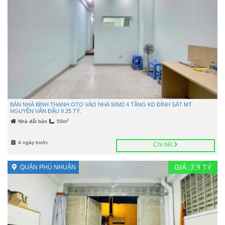
BÁN NHÀ BÌNH THẠNH OTO VÀO NHÀ 50M2 4 TẦNG KD ĐỈNH SÁT MT
NGUYỄN VĂN ĐẬU 9.25 TỶ.
2
Nhà đất bán
50m
4 ngày trước
Chi tiết
GIÁ :
7,9
TỶ
QUẬN PHÚ NHUẬN