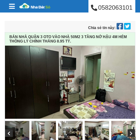
BÁN NHÀ PHÚ NHUẬ
Skip to content
0582063101
Chia sẻ tin này:
BÁN NHÀ QUẬN 3 OTO VÀO NHÀ 50M2 3 TẦNG NỞ HẬU 4M HẺM
THÔNG LÝ CHÍNH THẮNG 8.95 TỶ.