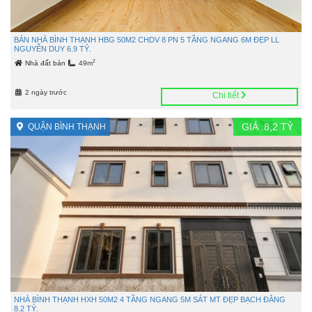
BÁN NHÀ BÌNH THẠNH HBG 50M2 CHDV 8 PN 5 TẦNG NGANG 6M ĐẸP LL
NGUYỄN DUY 6.9 TỶ.
2
Nhà đất bán
49m
2 ngày trước
Chi tiết
GIÁ :
8,2
TỶ
QUẬN BÌNH THẠNH
NHÀ BÌNH THẠNH HXH 50M2 4 TẦNG NGANG 5M SÁT MT ĐẸP BẠCH ĐẰNG
8.2 TỶ.