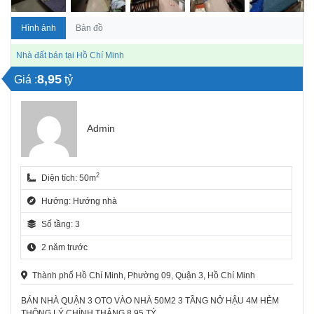
Hình ảnh
Bản đồ
Nhà đất bán tại Hồ Chí Minh
8,95
Giá :
tỷ
Admin
2
Diện tích: 50m
Hướng: Hướng nhà
Số tầng: 3
2 năm trước
Thành phố Hồ Chí Minh, Phường 09, Quận 3, Hồ Chí Minh
BÁN NHÀ QUẬN 3 OTO VÀO NHÀ 50M2 3 TẦNG NỞ HẬU 4M HẺM
THÔNG LÝ CHÍNH THẮNG 8.95 TỶ.