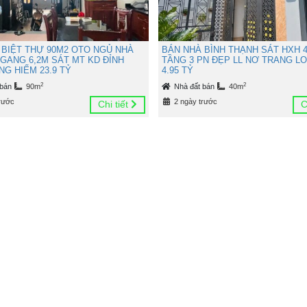
 BIỆT THỰ 90M2 OTO NGỦ NHÀ
BÁN NHÀ BÌNH THẠNH SÁT HXH 4
NGANG 6,2M SÁT MT KD ĐỈNH
TẦNG 3 PN ĐẸP LL NƠ TRANG L
G HIẾM 23.9 TỶ
4.95 TỶ
2
2
 bán
90m
Nhà đất bán
40m
rước
2 ngày trước
Chi tiết
C