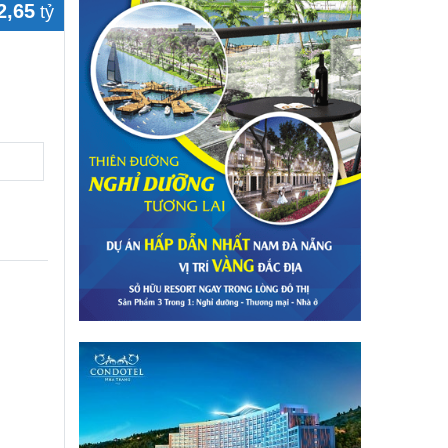
2,65
tỷ