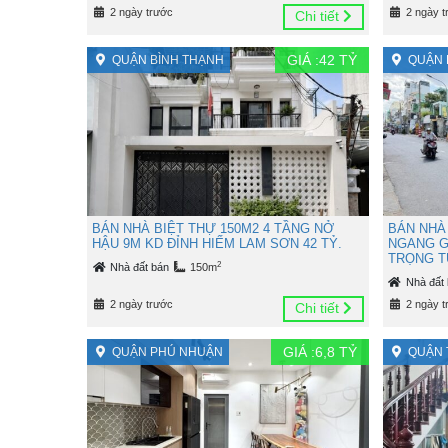
2 ngày trước
2 ngày t
Chi tiết
GIÁ :
42
TỶ
QUẬN BÌNH THẠNH
QUẬN 
BÁN NHÀ BIỆT THỰ 150M2 4 TẦNG NỞ
BÁN NHÀ
HẬU 9M KD ĐỈNH HIẾM LAM SƠN 42 TỶ.
NGANG G
TRỌNG TU
2
Nhà đất bán
150m
Nhà đất
2 ngày trước
2 ngày t
Chi tiết
GIÁ :
6,8
TỶ
QUẬN PHÚ NHUẬN
QUẬN 