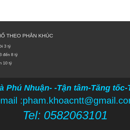
HỐ THEO PHÂN KHÚC
i 3 tỷ
3 đến 8 tỷ
n 10 tỷ
à Phú Nhuận- -Tận tâm-Tăng tốc-Ti
mail :pham.khoacntt@gmail.c
Tel: 05820
63101