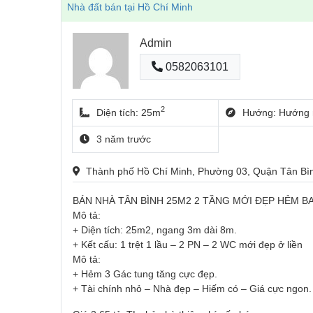
Nhà đất bán tại Hồ Chí Minh
Admin
0582063101
2
Diện tích: 25m
Hướng: Hướng 
3 năm trước
Thành phố Hồ Chí Minh, Phường 03, Quận Tân B
BÁN NHÀ TÂN BÌNH 25M2 2 TẦNG MỚI ĐẸP HẺM B
Mô tả:
+ Diện tích: 25m2, ngang 3m dài 8m.
+ Kết cấu: 1 trệt 1 lầu – 2 PN – 2 WC mới đẹp ở liền
Mô tả:
+ Hẻm 3 Gác tung tăng cực đẹp.
+ Tài chính nhỏ – Nhà đẹp – Hiếm có – Giá cực ngon.