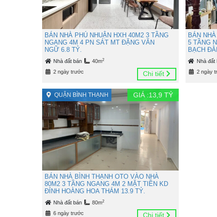
BÁN NHÀ PHÚ NHUẬN HXH 40M2 3 TẦNG
BÁN NHÀ
NGANG 4M 4 PN SÁT MT ĐẶNG VĂN
5 TẦNG 
NGỮ 6.8 TỶ.
BẠCH ĐẰN
2
Nhà đất bán
40m
Nhà đất
2 ngày trước
2 ngày t
Chi tiết
GIÁ :
13,9
TỶ
QUẬN BÌNH THẠNH
BÁN NHÀ BÌNH THẠNH OTO VÀO NHÀ
80M2 3 TẦNG NGANG 4M 2 MẶT TIỀN KD
ĐỈNH HOÀNG HOA THÁM 13.9 TỶ.
2
Nhà đất bán
80m
6 ngày trước
Chi tiết