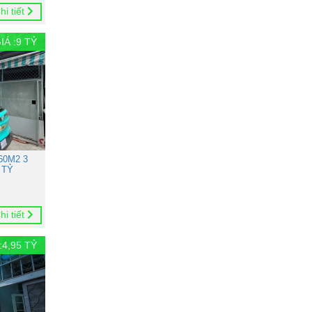
hi tiết
IÁ :
9
TỶ
60M2 3
 TỶ
hi tiết
:
4,95
TỶ