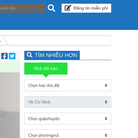
Đăng tin miễn phí
.
TÌM NHIỀU HƠN
:
Nhà đất bán