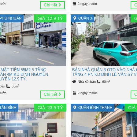
rước
2 ngày trước
Chi tiết
C
GIÁ :
12,9
TỶ
G
PHÚ NHUẬN
QUẬN 3
 MẶT TIỀN 55M2 5 TẦNG
BÁN NHÀ QUẬN 3 OTO VÀO NHÀ 
ẦN 4M KD ĐỈNH NGUYỄN
TẦNG 4 PN KD ĐỈNH LÊ VĂN SỸ 9
YỂN 12.9 TỶ.
2
Nhà đất bán
60m
2
 bán
55m
rước
2 ngày trước
Chi tiết
C
GIÁ :
23,9
TỶ
GIÁ 
TÂN BÌNH
QUẬN BÌNH THẠNH