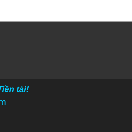
ền tài!
om