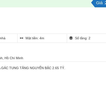
Giá :
nhà
Mặt tiền: 4m
Số tầng: 2
ình, Hồ Chí Minh
A GÁC TUNG TĂNG NGUYỄN BẬC 2.65 TỶ.