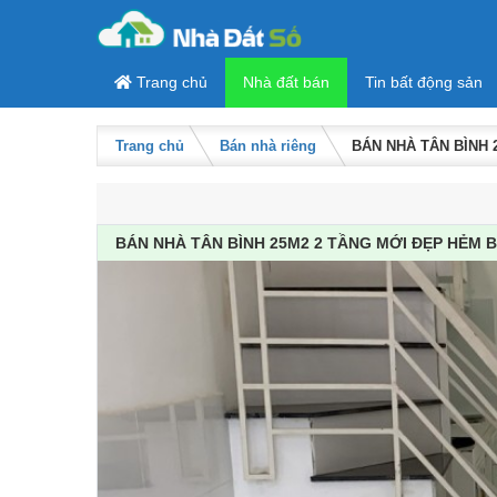
Skip to content
Trang chủ
Nhà đất bán
Tin bất động sản
Trang chủ
Bán nhà riêng
BÁN NHÀ TÂN BÌNH 
BÁN NHÀ TÂN BÌNH 25M2 2 TẦNG MỚI ĐẸP HẺM 