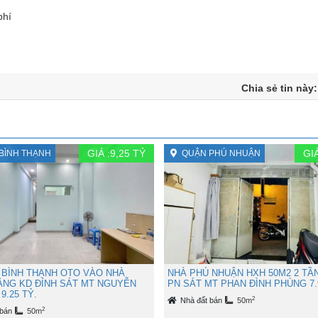
phí
Chia sẻ tin này
GIÁ :
9,25
TỶ
GIÁ
BÌNH THẠNH
QUẬN PHÚ NHUẬN
 BÌNH THẠNH OTO VÀO NHÀ
NHÀ PHÚ NHUẬN HXH 50M2 2 TẦ
TẦNG KD ĐỈNH SÁT MT NGUYỄN
PN SÁT MT PHAN ĐÌNH PHÙNG 7.
9.25 TỶ.
2
Nhà đất bán
50m
2
 bán
50m