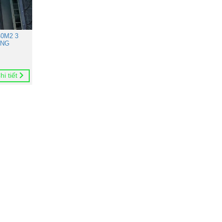
0M2 3
ONG
hi tiết