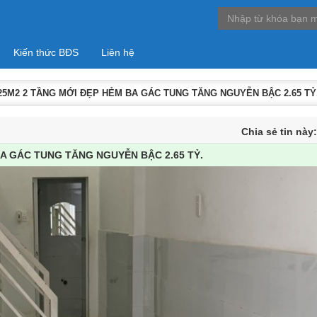
Kiến thức BĐS
Liên hệ
25M2 2 TẦNG MỚI ĐẸP HẺM BA GÁC TUNG TĂNG NGUYỄN BẬC 2.65 TỶ
Chia sẻ tin này
BA GÁC TUNG TĂNG NGUYỄN BẬC 2.65 TỶ.