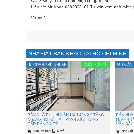
Giá 2.65 tỷ. TL chủ nhà thiện chí gấp bán.
Liên hệ: Mr Khoa 0582063101 Tư vấn xem nhà miễn 
Visits: 31
NHÀ ĐẤT BÁN KHÁC TẠI HỒ CHÍ MINH
GIÁ :
6,2
TỶ
QUẬN PHÚ NHUẬN
QUẬN 
BÁN NHÀ PHÚ NHUẬN HXH 45M2 2 TẦNG
BÁN NHÀ
NGANG 4M SÁT MT PHAN XÍCH LONG
50M2 4 
GẤP BÁN 6.2 TỶ.
VĂN ĐẬU 
2
Nhà đất bán
45m
Nhà đất