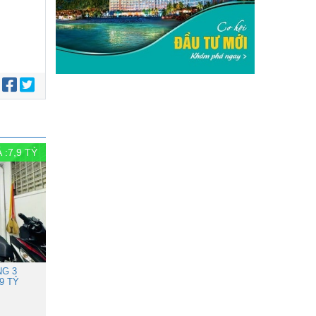
:
 :
7,9
TỶ
NG 3
9 TỶ