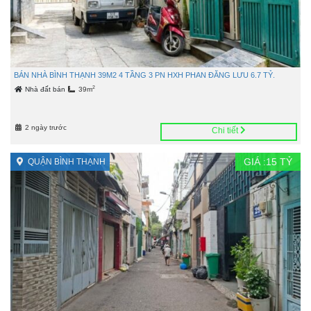
BÁN NHÀ BÌNH THẠNH 39M2 4 TẦNG 3 PN HXH PHAN ĐĂNG LƯU 6.7 TỶ.
2
Nhà đất bán
39m
2 ngày trước
Chi tiết
GIÁ :
15
TỶ
QUẬN BÌNH THẠNH