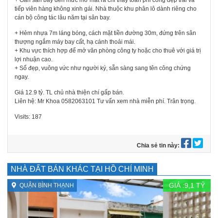
+ Gần sân bay đến mức mở mắt ra chỉ thấy toàn phi công đẹp trai và
tiếp viên hàng không xinh gái. Nhà thuộc khu phân lô dành riêng cho
cán bộ công tác lâu năm tại sân bay.
+ Hẻm nhựa 7m láng bóng, cách mặt tiền đường 30m, đứng trên sân
thượng ngắm máy bay cất, hạ cánh thoải mái.
+ Khu vực thích hợp để mở văn phòng công ty hoặc cho thuê với giá trị
lợi nhuận cao.
+ Sổ đẹp, vuông vức như người ký, sẵn sàng sang tên công chứng
ngay.
Giá 12.9 tỷ. TL chủ nhà thiện chí gấp bán.
Liên hệ: Mr Khoa 0582063101 Tư vấn xem nhà miễn phí. Trân trọng.
Visits: 187
Chia sẻ tin này:
NHÀ ĐẤT BÁN KHÁC TẠI HỒ CHÍ MINH
GIÁ :
9,1
TỶ
QUẬN BÌNH THẠNH