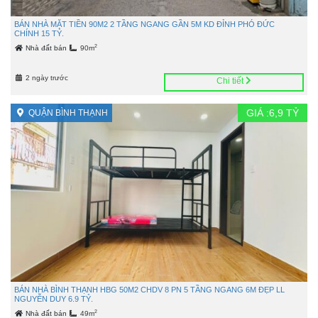
BÁN NHÀ MẶT TIỀN 90M2 2 TẦNG NGANG GẦN 5M KD ĐỈNH PHÓ ĐỨC
CHÍNH 15 TỶ.
2
Nhà đất bán
90m
2 ngày trước
Chi tiết
GIÁ :
6,9
TỶ
QUẬN BÌNH THẠNH
BÁN NHÀ BÌNH THẠNH HBG 50M2 CHDV 8 PN 5 TẦNG NGANG 6M ĐẸP LL
NGUYỄN DUY 6.9 TỶ.
2
Nhà đất bán
49m