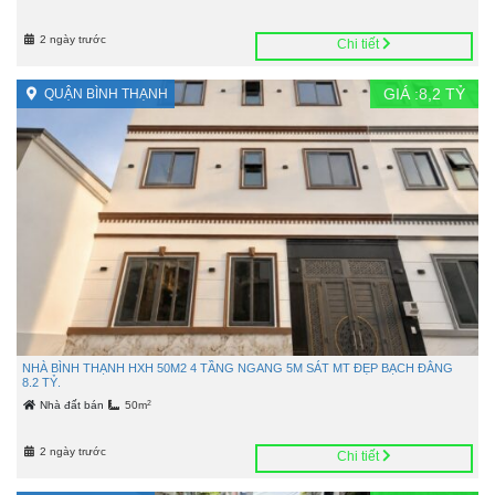
2 ngày trước
Chi tiết
GIÁ :
8,2
TỶ
QUẬN BÌNH THẠNH
NHÀ BÌNH THẠNH HXH 50M2 4 TẦNG NGANG 5M SÁT MT ĐẸP BẠCH ĐẰNG
8.2 TỶ.
2
Nhà đất bán
50m
2 ngày trước
Chi tiết