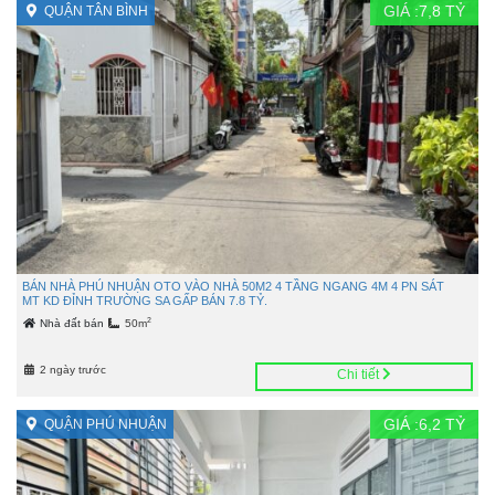
GIÁ :
7,8
TỶ
QUẬN TÂN BÌNH
BÁN NHÀ PHÚ NHUẬN OTO VÀO NHÀ 50M2 4 TẦNG NGANG 4M 4 PN SÁT
MT KD ĐỈNH TRƯỜNG SA GẤP BÁN 7.8 TỶ.
2
Nhà đất bán
50m
2 ngày trước
Chi tiết
GIÁ :
6,2
TỶ
QUẬN PHÚ NHUẬN