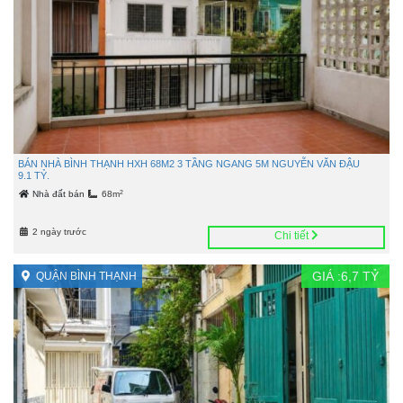
BÁN NHÀ BÌNH THẠNH HXH 68M2 3 TẦNG NGANG 5M NGUYỄN VĂN ĐẬU
9.1 TỶ.
2
Nhà đất bán
68m
2 ngày trước
Chi tiết
GIÁ :
6,7
TỶ
QUẬN BÌNH THẠNH