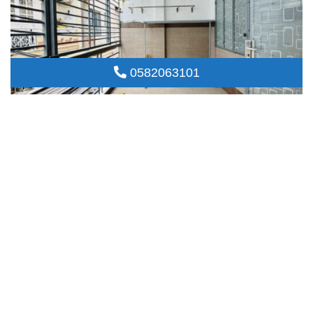
0582063101
BÁN NHÀ PHÚ NHUẬN HXH 45M2 2 TẦNG NGANG 4M SÁT MT PHAN XÍCH
LONG GẤP BÁN 6.2 TỶ.
2
Nhà đất bán
45m
5 ngày trước
Chi tiết
GIÁ :
9,25
TỶ
QUẬN BÌNH THẠNH