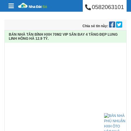
BÁN NHÀ PHÚ NHUẬ
Skip to content
0582063101
Chia sẻ tin này:
BÁN NHÀ TÂN BÌNH HXH 70M2 VIP SÂN BAY 4 TẦNG ĐẸP LUNG
LINH HỒNG HÀ 12.9 TỶ.