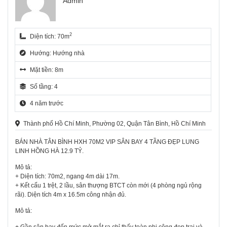
Admin
2
Diện tích: 70m
Hướng: Hướng nhà
Mặt tiền: 8m
Số tầng: 4
4 năm trước
Thành phố Hồ Chí Minh, Phường 02, Quận Tân Bình, Hồ Chí Minh
BÁN NHÀ TÂN BÌNH HXH 70M2 VIP SÂN BAY 4 TẦNG ĐẸP LUNG
LINH HỒNG HÀ 12.9 TỶ.
Mô tả:
+ Diện tích: 70m2, ngang 4m dài 17m.
+ Kết cấu 1 trệt, 2 lầu, sân thượng BTCT còn mới (4 phòng ngủ rộng
rãi). Diện tích 4m x 16.5m công nhận đủ.
Mô tả: